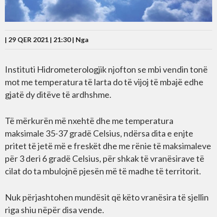
| 29 QER 2021 | 21:30 |
Nga
Instituti Hidrometerologjik njofton se mbi vendin tonë
mot me temperatura të larta do të vijoj të mbajë edhe
gjatë dy ditëve të ardhshme.
Të mërkurën më nxehtë dhe me temperatura
maksimale 35-37 gradë Celsius, ndërsa dita e enjte
pritet të jetë më e freskët dhe me rënie të maksimaleve
për 3 deri 6 gradë Celsius, për shkak të vranësirave të
cilat do ta mbulojnë pjesën më të madhe të territorit.
Nuk përjashtohen mundësit që këto vranësira të sjellin
riga shiu nëpër disa vende.