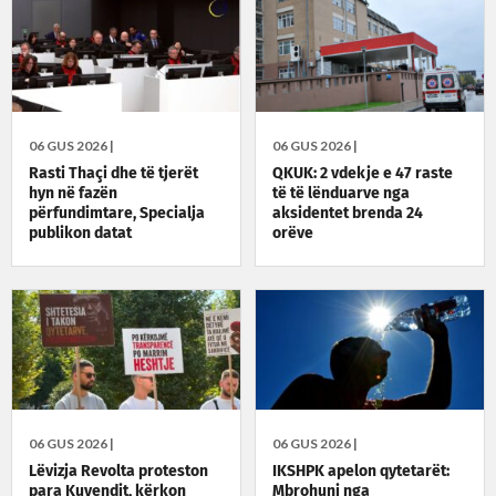
06 GUS 2026 |
06 GUS 2026 |
Rasti Thaçi dhe të tjerët
QKUK: 2 vdekje e 47 raste
hyn në fazën
të të lënduarve nga
përfundimtare, Specialja
aksidentet brenda 24
publikon datat
orëve
06 GUS 2026 |
06 GUS 2026 |
Lëvizja Revolta proteston
IKSHPK apelon qytetarët:
para Kuvendit, kërkon
Mbrohuni nga