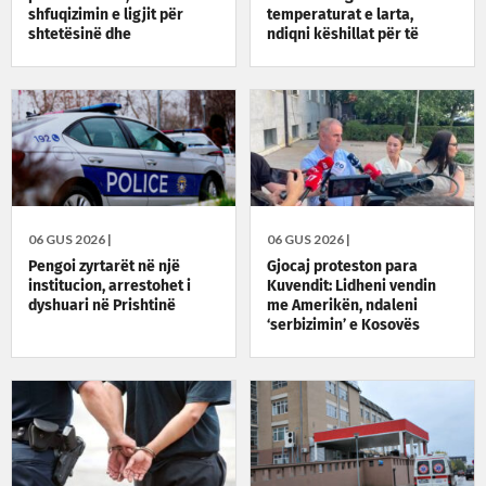
shfuqizimin e ligjit për
temperaturat e larta,
shtetësinë dhe
ndiqni këshillat për të
transparencë nga MPB-ja
shmangur rreziqet për
shëndetin
06 GUS 2026 |
06 GUS 2026 |
Pengoi zyrtarët në një
Gjocaj proteston para
institucion, arrestohet i
Kuvendit: Lidheni vendin
dyshuari në Prishtinë
me Amerikën, ndaleni
‘serbizimin’ e Kosovës