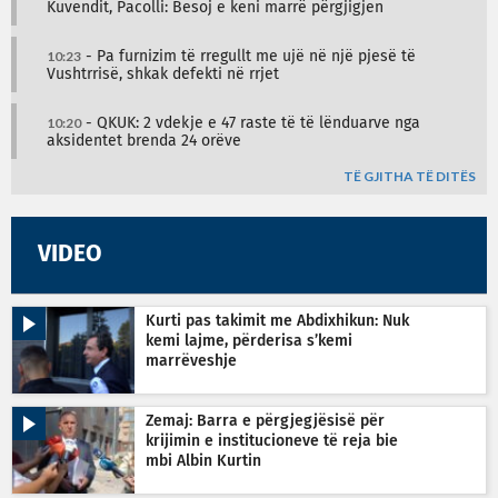
Kuvendit, Pacolli: Besoj e keni marrë përgjigjen
10:23
- Pa furnizim të rregullt me ujë në një pjesë të
Vushtrrisë, shkak defekti në rrjet
10:20
- QKUK: 2 vdekje e 47 raste të të lënduarve nga
aksidentet brenda 24 orëve
TË GJITHA TË DITËS
VIDEO
Kurti pas takimit me Abdixhikun: Nuk
kemi lajme, përderisa s’kemi
marrëveshje
Zemaj: Barra e përgjegjësisë për
krijimin e institucioneve të reja bie
mbi Albin Kurtin