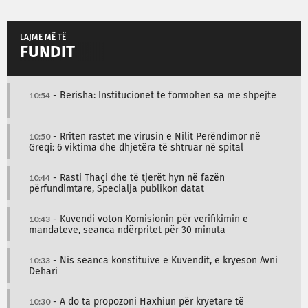
LAJME MË TË
FUNDIT
10:54
- Berisha: Institucionet të formohen sa më shpejtë
10:50
- Rriten rastet me virusin e Nilit Perëndimor në
Greqi: 6 viktima dhe dhjetëra të shtruar në spital
10:44
- Rasti Thaçi dhe të tjerët hyn në fazën
përfundimtare, Specialja publikon datat
10:43
- Kuvendi voton Komisionin për verifikimin e
mandateve, seanca ndërpritet për 30 minuta
10:33
- Nis seanca konstituive e Kuvendit, e kryeson Avni
Dehari
10:30
- A do ta propozoni Haxhiun për kryetare të