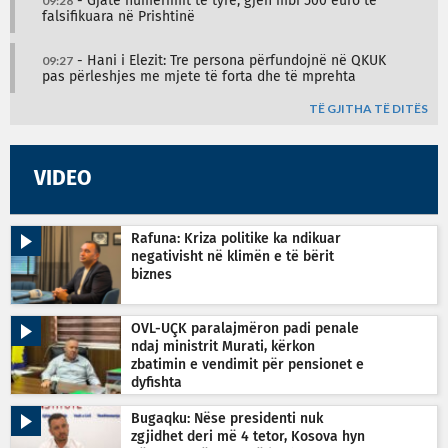
09:28
- Gjatë numërimit të tyre, gjen mbi 500 euro të
falsifikuara në Prishtinë
09:27
- Hani i Elezit: Tre persona përfundojnë në QKUK
pas përleshjes me mjete të forta dhe të mprehta
TË GJITHA TË DITËS
VIDEO
Rafuna: Kriza politike ka ndikuar
negativisht në klimën e të bërit
biznes
OVL-UÇK paralajmëron padi penale
ndaj ministrit Murati, kërkon
zbatimin e vendimit për pensionet e
dyfishta
Bugaqku: Nëse presidenti nuk
zgjidhet deri më 4 tetor, Kosova hyn