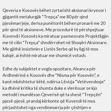
Qeveria e Kosovës bëhet zyrtarisht aksionari kryesor i
gjigantit metalurgjik “Trepça” me 80 për qind
pjesëmarrjeje, derisa punëtorët bëhen pronarë me 20
për qind të aksioneve. Me procedurë të përshpejtuar
Kuvendi i Kosovës ka miratuar pasmesnate Projektligjin
me të cilin “Trepça” shndërrohet në Shoqëri Aksionare.
Me gjithë insistimin e Listës Serbe që ky ligj të mos
kalojë, ai është miratuar me shumicë votash.
Edhe dy subjektet e vogla opozitare, Aleanca për
Ardhmërinë e Kosovës dhe “Nisma për Kosovën”, e
kanë mbështetur këtë, ndërsa Lëvizja “Vetëvendosje”
ka dhënë kritika të shumta duke e vlerësuar se kjo
metodë i mundëson Qeverisë që ta shesë “Trepçën”
pjesë-pjesë, prandaj kërkonte që Kuvendi të mos
përjashtohet nga vendimmarrja për çështjen e