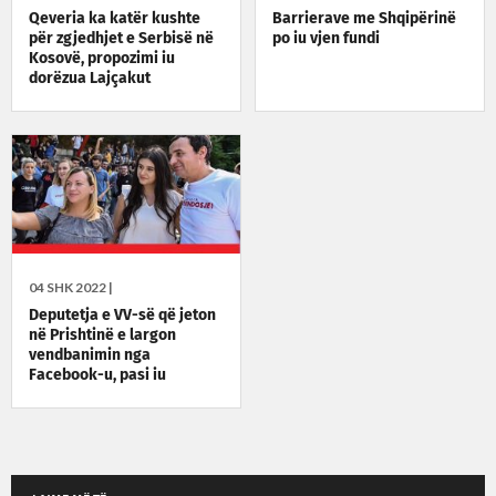
Qeveria ka katër kushte
Barrierave me Shqipërinë
për zgjedhjet e Serbisë në
po iu vjen fundi
Kosovë, propozimi iu
dorëzua Lajçakut
04 SHK 2022 |
Deputetja e VV-së që jeton
në Prishtinë e largon
vendbanimin nga
Facebook-u, pasi iu
publikuan shpenzimet për
karburante