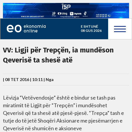
E SHTUNË
08 GUS 2026
VV: Ligji për Trepçën, ia mundëson
Qeverisë ta shesë atë
| 08 TET 2016 | 10:11 |
Nga
Lëvizja “Vetëvendosje” është e bindur se tash pas
miratimit të Ligjit për “Trepçën” i mundësohet
Qeverisë që ta shesë atë pjesë-pjesë. “Trepça” tash e
tutje do të jetë Shoqëri Aksionare me pjesëmarrjen e
Qeverisë në shumicën e aksioneve