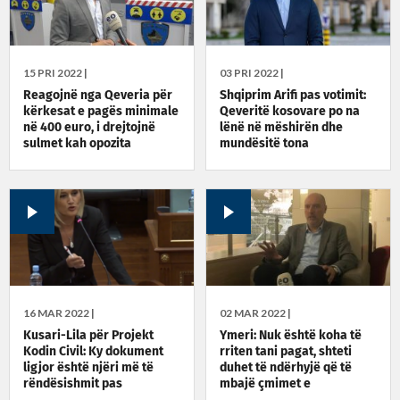
15 PRI 2022 |
03 PRI 2022 |
Reagojnë nga Qeveria për
Shqiprim Arifi pas votimit:
kërkesat e pagës minimale
Qeveritë kosovare po na
në 400 euro, i drejtojnë
lënë në mëshirën dhe
sulmet kah opozita
mundësitë tona
16 MAR 2022 |
02 MAR 2022 |
Kusari-Lila për Projekt
Ymeri: Nuk është koha të
Kodin Civil: Ky dokument
rriten tani pagat, shteti
ligjor është njëri më të
duhet të ndërhyjë që të
rëndësishmit pas
mbajë çmimet e
Kushtetutës së Kosovës
produkteve bazë