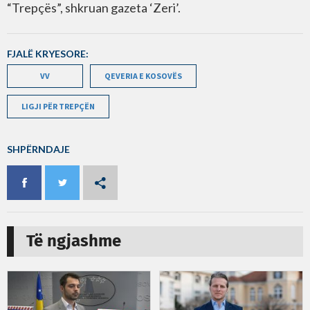
“Trepçës”, shkruan gazeta ‘Zeri’.
FJALË KRYESORE:
VV
QEVERIA E KOSOVËS
LIGJI PËR TREPÇËN
SHPËRNDAJE
Të ngjashme