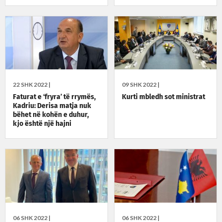
22 SHK 2022 |
09 SHK 2022 |
Faturat e ‘fryra’ të rrymës,
Kurti mbledh sot ministrat
Kadriu: Derisa matja nuk
bëhet në kohën e duhur,
kjo është një hajni
06 SHK 2022 |
06 SHK 2022 |