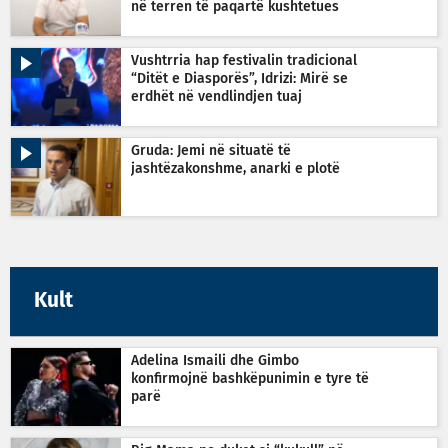
në terren të paqartë kushtetues
Vushtrria hap festivalin tradicional
“Ditët e Diasporës”, Idrizi: Mirë se
erdhët në vendlindjen tuaj
Gruda: Jemi në situatë të
jashtëzakonshme, anarki e plotë
Kult
Adelina Ismaili dhe Gimbo
konfirmojnë bashkëpunimin e tyre të
parë