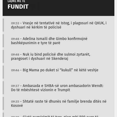
LAJME MË TË
FUNDIT
09:53
- Vrasje në tentativë në Istog, i plagosuri në QKUK, i
dyshuari në kërkim të policisë
09:48
- Adelina Ismaili dhe Gimbo konfirmojnë
bashkëpunimin e tyre të parë
09:48
- Nuk iu bind policisë dhe sulmoi zyrtarët,
prangoset i dyshuari në Skenderaj
09:46
- Big Mama po duket si “kukull” në këtë veshje
09:37
- Ambasada e SHBA-së uron ambasadorin Wendt:
Do të mbështesë vizionin e Trumpit
09:35
- Shtatë raste të dhunës në familje brenda ditës në
Kosovë