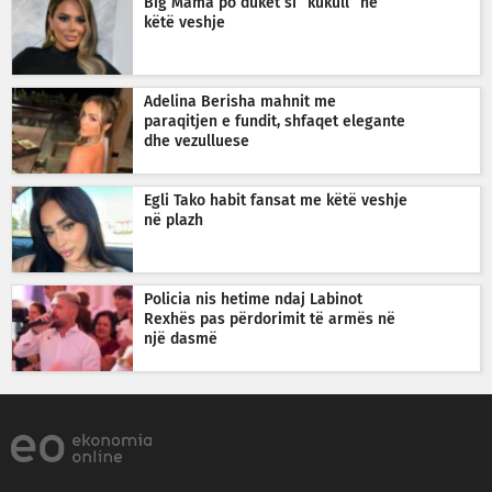
Big Mama po duket si “kukull” në
këtë veshje
Adelina Berisha mahnit me
paraqitjen e fundit, shfaqet elegante
dhe vezulluese
Egli Tako habit fansat me këtë veshje
në plazh
Policia nis hetime ndaj Labinot
Rexhës pas përdorimit të armës në
një dasmë