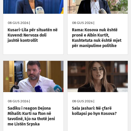
08 GUS 2026 |
08 GUS 2026 |
Kusari-Lila për situatën në
Rama: Kosova nuk është
Kuvend: Nervoza doli
pronë e Albin Kurtit,
jashtë kontrollit
Kushtetuta nuk është mjet
për manipulime politike
08 GUS 2026 |
08 GUS 2026 |
Sadiku i reagon Dejona
Sala Jashari: Në çfarë
Mihalit: Kurti na fton në
kollapsi po hyn Kosova?
tavolinë, kjo na thotë jeni
me Listën Srpska