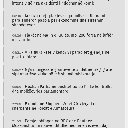
intensiv që nga aksidenti i ndodhur në korrik
08:34
- Kosova drejt plakjes së popullsisë, Behrami
paralajmëron pasoja për ekonominë dhe sistemin
shëndetësor
08:26
- Flakët në Malin e Krujës, mbi 200 forca në luftën
me zjarrin
08:21
- A ka fluks këtë vikend? Si paraqitet gjendja në
pikat kufitare
08:09
- Nga mungesa e granteve te sfidat në treg, gratë
sipërmarrëse kërkojnë më shumë mbështetje
08:05
- Hoxhaj: Partia në pushtet po do t’i ikë kontrollit
dhe mbikëqyrjes parlamentare
22:08
- E rëndë në Shqipëri: Vritet 20-vjeçari që
shërbente në Forcat e Armatosura
21:59
- Pamjet shfaqen në BBC dhe Reuters:
Moskonstituimi i Kuvendit dhe hedhja e vezëve ndaj