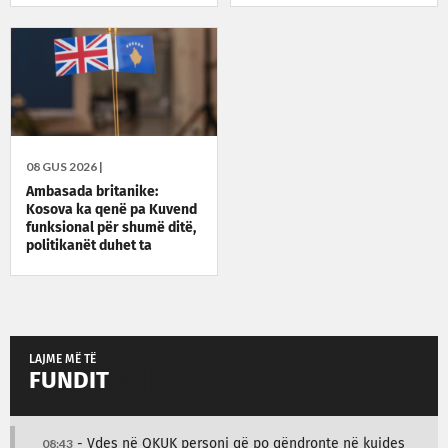
08 GUS 2026 |
Ambasada britanike:
Kosova ka qenë pa Kuvend
funksional për shumë ditë,
politikanët duhet ta
zgjidhin situatën
LAJME MË TË
FUNDIT
08:43
- Vdes në QKUK personi që po qëndronte në kujdes