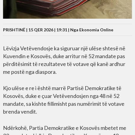
PRISHTINË | 15 QER 2026 | 19:31 |
Nga Ekonomia Online
Lëvizja Vetëvendosje ka siguruar një ulëse shtesë në
Kuvendin e Kosovës, duke arritur në 52 mandate pas
përditësimit të rezultateve të votave që kanë ardhur
me postë nga diaspora.
Kjo ulëse e re i është marrë Partisë Demokratike të
Kosovës, duke e çuar Vetëvendosjen nga 48 në 52
mandate, sa kishte fillimisht pas numërimit të votave
brenda vendit.
Ndërkohë, Partia Demokratike e Kosovës mbetet me