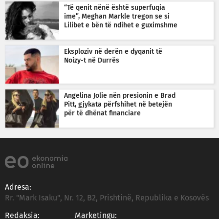
“Të qenit nënë është superfuqia
ime”, Meghan Markle tregon se si
Lilibet e bën të ndihet e guximshme
Eksploziv në derën e dyqanit të
Noizy-t në Durrës
Angelina Jolie nën presionin e Brad
Pitt, gjykata përfshihet në betejën
për të dhënat financiare
Adresa:
Rr. "Mark Isaku", Nr. 12, B2, Prishtinë, Republika e Kosovës
Redaksia:
Marketingu: