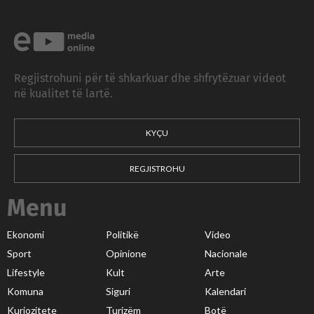
Regjistrohuni për të shkarkuar dhe shfrytëzuar videot
në kualitet të lartë.
KYÇU
REGJISTROHU
Menu
Ekonomi
Politikë
Video
Sport
Opinione
Nacionale
Lifestyle
Kult
Arte
Komuna
Siguri
Kalendari
Kuriozitete
Turizëm
Botë