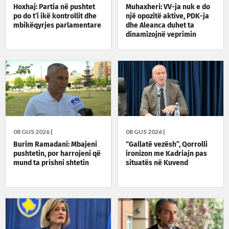
Hoxhaj: Partia në pushtet
Muhaxheri: VV-ja nuk e do
po do t’i ikë kontrollit dhe
një opozitë aktive, PDK-ja
mbikëqyrjes parlamentare
dhe Aleanca duhet ta
dinamizojnë veprimin
politik
08 GUS 2026 |
08 GUS 2026 |
Burim Ramadani: Mbajeni
“Gallatë vezësh”, Qorrolli
pushtetin, por harrojeni që
ironizon me Kadriajn pas
mund ta prishni shtetin
situatës në Kuvend