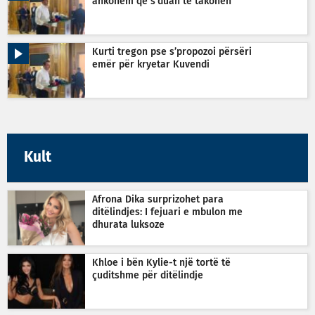
ankohem që s’duan të takohen
Kurti tregon pse s’propozoi përsëri
emër për kryetar Kuvendi
Kult
Afrona Dika surprizohet para
ditëlindjes: I fejuari e mbulon me
dhurata luksoze
Khloe i bën Kylie-t një tortë të
çuditshme për ditëlindje