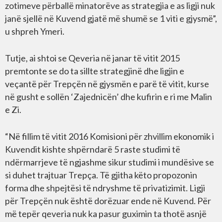
zotimeve përballë minatorëve as strategjia e as ligji nuk
janë sjellë në Kuvend gjatë më shumë se 1 viti e gjysmë”,
u shpreh Ymeri.
Tutje, ai shtoi se Qeveria në janar të vitit 2015
premtonte se do ta sillte strategjinë dhe ligjin e
veçantë për Trepçën në gjysmën e parë të vitit, kurse
në gusht e sollën ‘Zajednicën’ dhe kufirin e ri me Malin
e Zi.
“Në fillim të vitit 2016 Komisioni për zhvillim ekonomik i
Kuvendit kishte shpërndarë 5 raste studimi të
ndërmarrjeve të ngjashme sikur studimi i mundësive se
si duhet trajtuar Trepça. Të gjitha këto propozonin
forma dhe shpejtësi të ndryshme të privatizimit. Ligji
për Trepçën nuk është dorëzuar ende në Kuvend. Për
më tepër qeveria nuk ka pasur guximin ta thotë asnjë