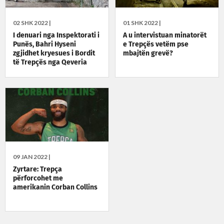
02 SHK 2022 |
01 SHK 2022 |
I denuari nga Inspektorati i
A u intervistuan minatorët
Punës, Bahri Hyseni
e Trepçës vetëm pse
zgjidhet kryesues i Bordit
mbajtën grevë?
të Trepçës nga Qeveria
Kurti
09 JAN 2022 |
Zyrtare: Trepça
përforcohet me
amerikanin Corban Collins