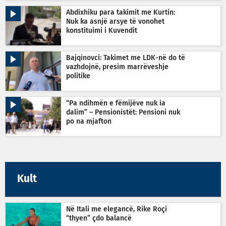
Abdixhiku para takimit me Kurtin:
Nuk ka asnjë arsye të vonohet
konstituimi i Kuvendit
Bajqinovci: Takimet me LDK-në do të
vazhdojnë, presim marrëveshje
politike
“Pa ndihmën e fëmijëve nuk ia
dalim” – Pensionistët: Pensioni nuk
po na mjafton
Kult
Në Itali me elegancë, Rike Roçi
“thyen” çdo balancë