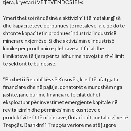
tjera, kryetari i VETËVENDOSJE!-s.
Ymeri theksoi rëndësinë e aktivizimit të metalurgjisë
dhe kapaciteteve përpunues të metaleve, gjë që do të
shtonte kapacitetin prodhues industrial industrisë
minerare nxjerrëse. Si dhe aktivizimin e industrisë
kimike për prodhimin e plehrave artificial dhe
kimikateve të tjera për ta lidhur me nevojat e zhvillimit
të sektorit të bujqësisë.
“Buxheti i Republikës së Kosovës, kreditë afatgjata
financiare dhe në pajisje, donatorët e mundshëm nga
jashtë, janë burime financiare të cilat duhet
eksploatuar për investimet emergjente kapitale në
revitalizimin dhe përmirësimin e kushteve e
produktivitetit të minierave, flotacionit, metalurgjive të
Trepçës. Bashkimi i Trepçës veriore me atë jugore