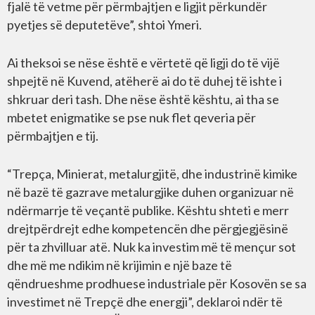
fjalë të vetme për përmbajtjen e ligjit përkundër
pyetjes së deputetëve”, shtoi Ymeri.
Ai theksoi se nëse është e vërtetë që ligji do të vijë
shpejtë në Kuvend, atëherë ai do të duhej të ishte i
shkruar deri tash. Dhe nëse është kështu, ai tha se
mbetet enigmatike se pse nuk flet qeveria për
përmbajtjen e tij.
“Trepça, Minierat, metalurgjitë, dhe industrinë kimike
në bazë të gazrave metalurgjike duhen organizuar në
ndërmarrje të veçantë publike. Kështu shteti e merr
drejtpërdrejt edhe kompetencën dhe përgjegjësinë
për ta zhvilluar atë. Nuk ka investim më të mençur sot
dhe më me ndikim në krijimin e një baze të
qëndrueshme prodhuese industriale për Kosovën se sa
investimet në Trepçë dhe energji”, deklaroi ndër të