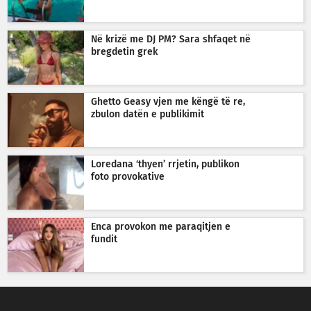
Në krizë me DJ PM? Sara shfaqet në
bregdetin grek
Ghetto Geasy vjen me këngë të re,
zbulon datën e publikimit
Loredana ‘thyen’ rrjetin, publikon
foto provokative
Enca provokon me paraqitjen e
fundit