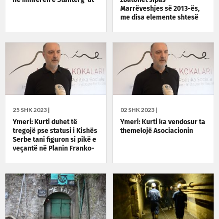
Marrëveshjes së 2013-ës,
me disa elemente shtesë
25 SHK 2023 |
02 SHK 2023 |
Ymeri: Kurti duhet të
Ymeri: Kurti ka vendosur ta
tregojë pse statusi i Kishës
themelojë Asociacionin
Serbe tani figuron si pikë e
veçantë në Planin Franko-
Gjerman