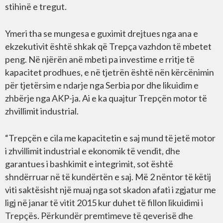
stihinë e tregut.
Ymeri tha se mungesa e guximit drejtues nga ana e
ekzekutivit është shkak që Trepça vazhdon të mbetet
peng. Në njërën anë mbeti pa investime e rritje të
kapacitet prodhues, e në tjetrën është nën kërcënimin
për tjetërsim e ndarje nga Serbia por dhe likuidim e
zhbërje nga AKP-ja. Ai e ka quajtur Trepçën motor të
zhvillimit industrial.
“Trepçën e cila me kapacitetin e saj mund të jetë motor
i zhvillimit industrial e ekonomik të vendit, dhe
garantues i bashkimit e integrimit, sot është
shndërruar në të kundërtën e saj. Më 2 nëntor të këtij
viti saktësisht një muaj nga sot skadon afati i zgjatur me
ligj në janar të vitit 2015 kur duhet të fillon likuidimi i
Trepçës. Përkundër premtimeve të qeverisë dhe