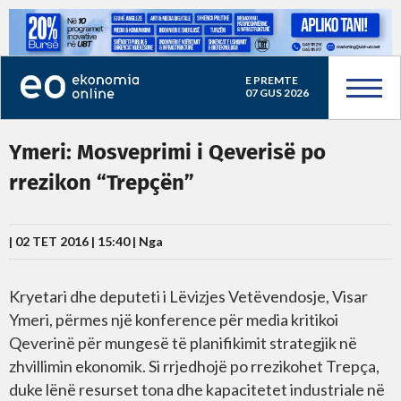
E PREMTE
07 GUS 2026
Ymeri: Mosveprimi i Qeverisë po
rrezikon “Trepçën”
| 02 TET 2016 | 15:40 |
Nga
Kryetari dhe deputeti i Lëvizjes Vetëvendosje, Visar
Ymeri, përmes një konference për media kritikoi
Qeverinë për mungesë të planifikimit strategjik në
zhvillimin ekonomik. Si rrjedhojë po rrezikohet Trepça,
duke lënë resurset tona dhe kapacitetet industriale në