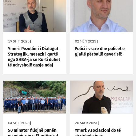
19 SHT 2025 |
02 NËN 2023 |
Ymeri: Pezullimi i Dialogut
Polici i vrarë dhe policët e
Strategjik, mesazh i qartë
gjallë përballë qeverisë!
nga SHBA-ja se Kurti duhet
të ndryshojë qasje ndaj
Kushtetutës
04 SHT 2023 |
20 MAR 2023 |
50 minator fillojnë punën
Ymeri: Asociacioni do të
në minierën e Stantërg-ut
zbatohet sipas