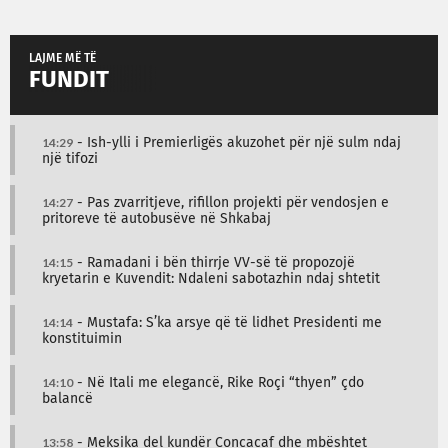
LAJME MË TË
FUNDIT
14:29
- Ish-ylli i Premierligës akuzohet për një sulm ndaj
një tifozi
14:27
- Pas zvarritjeve, rifillon projekti për vendosjen e
pritoreve të autobusëve në Shkabaj
14:15
- Ramadani i bën thirrje VV-së të propozojë
kryetarin e Kuvendit: Ndaleni sabotazhin ndaj shtetit
14:14
- Mustafa: S’ka arsye që të lidhet Presidenti me
konstituimin
14:10
- Në Itali me elegancë, Rike Roçi “thyen” çdo
balancë
13:58
- Meksika del kundër Concacaf dhe mbështet