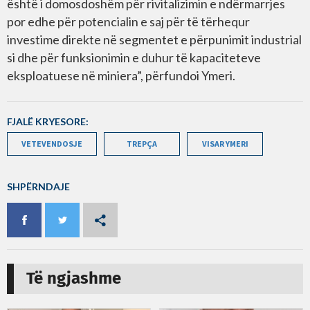
është i domosdoshëm për rivitalizimin e ndërmarrjes
por edhe për potencialin e saj për të tërhequr
investime direkte në segmentet e përpunimit industrial
si dhe për funksionimin e duhur të kapaciteteve
eksploatuese në miniera”, përfundoi Ymeri.
FJALË KRYESORE:
VETEVENDOSJE
TREPÇA
VISAR YMERI
SHPËRNDAJE
Të ngjashme