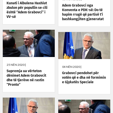
Kunati i Albulena Haxhiut
Adem Grabovci nga
zbulon për popullin se cili
Konventa e PDK-së: Do të
është “Adem Grabovci” i
hapim rrugë që partisë t’i
VV-së
bashkangjiten gjeneratat
e reja
25 NËN 2020 |
04 NËN 2020 |
Supremja ua vërteton
Grabovci pendohet për
dënimet Adem Grabovcit
votën që e dha në formimin
dhe të tjerëve në rastin
e Gjykatës Speciale
“Pronto”