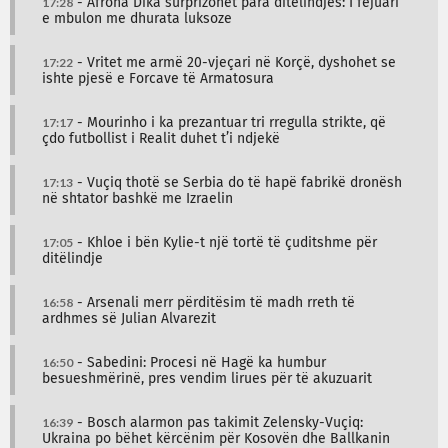
17:28
- Afrona Dika surprizohet para ditëlindjes: I fejuari
e mbulon me dhurata luksoze
17:22
- Vritet me armë 20-vjeçari në Korçë, dyshohet se
ishte pjesë e Forcave të Armatosura
17:17
- Mourinho i ka prezantuar tri rregulla strikte, që
çdo futbollist i Realit duhet t’i ndjekë
17:13
- Vuçiq thotë se Serbia do të hapë fabrikë dronësh
në shtator bashkë me Izraelin
17:05
- Khloe i bën Kylie-t një tortë të çuditshme për
ditëlindje
16:58
- Arsenali merr përditësim të madh rreth të
ardhmes së Julian Alvarezit
16:50
- Sabedini: Procesi në Hagë ka humbur
besueshmërinë, pres vendim lirues për të akuzuarit
16:39
- Bosch alarmon pas takimit Zelensky-Vuçiq:
Ukraina po bëhet kërcënim për Kosovën dhe Ballkanin