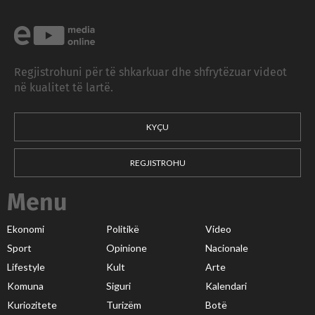
Regjistrohuni për të shkarkuar dhe shfrytëzuar videot
në kualitet të lartë.
KYÇU
REGJISTROHU
Menu
Ekonomi
Politikë
Video
Sport
Opinione
Nacionale
Lifestyle
Kult
Arte
Komuna
Siguri
Kalendari
Kuriozitete
Turizëm
Botë