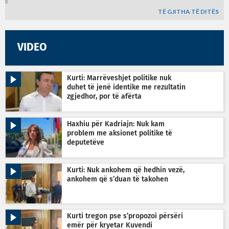
TË GJITHA TË DITËS
VIDEO
Kurti: Marrëveshjet politike nuk
duhet të jenë identike me rezultatin
zgjedhor, por të afërta
Haxhiu për Kadriajn: Nuk kam
problem me aksionet politike të
deputetëve
Kurti: Nuk ankohem që hedhin vezë,
ankohem që s’duan të takohen
Kurti tregon pse s’propozoi përsëri
emër për kryetar Kuvendi