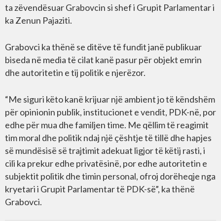
ta zëvendësuar Grabovcin si shef i Grupit Parlamentar i
ka Zenun Pajaziti.
Grabovci ka thënë se ditëve të fundit janë publikuar
biseda në media të cilat kanë pasur për objekt emrin
dhe autoritetin e tij politik e njerëzor.
“Me siguri këto kanë krijuar një ambient jo të këndshëm
për opinionin publik, institucionet e vendit, PDK-në, por
edhe për mua dhe familjen time. Me qëllim të reagimit
tim moral dhe politik ndaj një çështje të tillë dhe hapjes
së mundësisë së trajtimit adekuat ligjor të këtij rasti, i
cili ka prekur edhe privatësinë, por edhe autoritetin e
subjektit politik dhe timin personal, ofroj dorëheqje nga
kryetari i Grupit Parlamentar të PDK-së”, ka thënë
Grabovci.