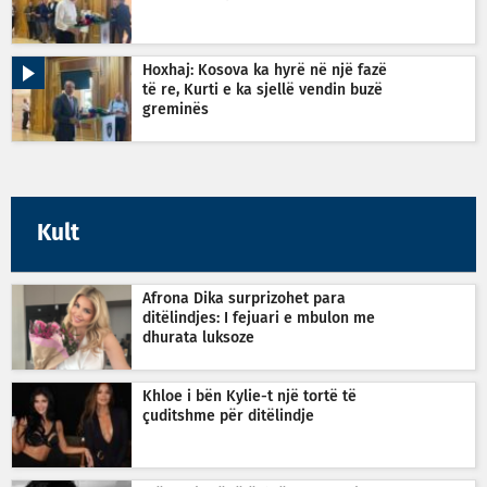
Hoxhaj: Kosova ka hyrë në një fazë
të re, Kurti e ka sjellë vendin buzë
greminës
Kult
Afrona Dika surprizohet para
ditëlindjes: I fejuari e mbulon me
dhurata luksoze
Khloe i bën Kylie-t një tortë të
çuditshme për ditëlindje