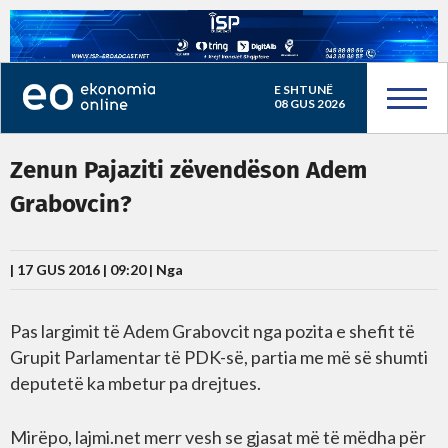
E SHTUNË
08 GUS 2026
Zenun Pajaziti zëvendëson Adem
Grabovcin?
| 17 GUS 2016 | 09:20 |
Nga
Pas largimit të Adem Grabovcit nga pozita e shefit të
Grupit Parlamentar të PDK-së, partia me më së shumti
deputetë ka mbetur pa drejtues.
Mirëpo, lajmi.net merr vesh se gjasat më të mëdha për