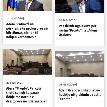
11 JAN 2020 |
03 JAN 2020 |
Adem Grabovci në
Pas lirimit nga akuza për
përkrahje të prokurores së
rastin “Pronto” flet Adem
kërcënuar, kërkon të
Grabovci
ndiqen kërcënuesit
25 NËN 2019 |
04 NËN 2019 |
Afera “Pronto”, Pajaziti
Adem Grabovci mbrohet në
thotë se nuk ka pasur
heshtje në gjykimin e rastit
lidhje me Bordin e
“Pronto”
drejtorëve në ndërmarrjen
“Hidro-Morava”