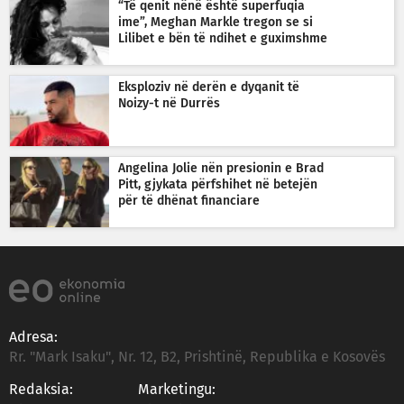
“Të qenit nënë është superfuqia
ime”, Meghan Markle tregon se si
Lilibet e bën të ndihet e guximshme
Eksploziv në derën e dyqanit të
Noizy-t në Durrës
Angelina Jolie nën presionin e Brad
Pitt, gjykata përfshihet në betejën
për të dhënat financiare
Adresa:
Rr. "Mark Isaku", Nr. 12, B2, Prishtinë, Republika e Kosovës
Redaksia:
Marketingu: