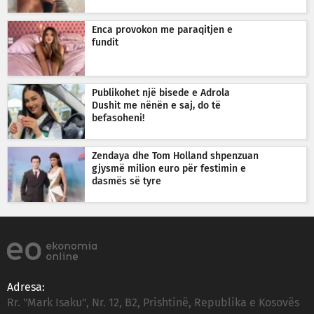
Enca provokon me paraqitjen e
fundit
Publikohet një bisede e Adrola
Dushit me nënën e saj, do të
befasoheni!
Zendaya dhe Tom Holland shpenzuan
gjysmë milion euro për festimin e
dasmës së tyre
Adresa:
Rr. "Mark Isaku", Nr. 12, B2, Prishtinë, Republika e Kosovës