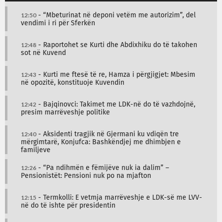
12:50
- “Mbeturinat në deponi vetëm me autorizim”, del
vendimi i ri për Sferkën
12:48
- Raportohet se Kurti dhe Abdixhiku do të takohen
sot në Kuvend
12:43
- Kurti me ftesë të re, Hamza i përgjigjet: Mbesim
në opozitë, konstituoje Kuvendin
12:42
- Bajqinovci: Takimet me LDK-në do të vazhdojnë,
presim marrëveshje politike
12:40
- Aksidenti tragjik në Gjermani ku vdiqën tre
mërgimtarë, Konjufca: Bashkëndjej me dhimbjen e
familjeve
12:26
- “Pa ndihmën e fëmijëve nuk ia dalim” –
Pensionistët: Pensioni nuk po na mjafton
12:15
- Termkolli: E vetmja marrëveshje e LDK-së me LVV-
në do të ishte për presidentin