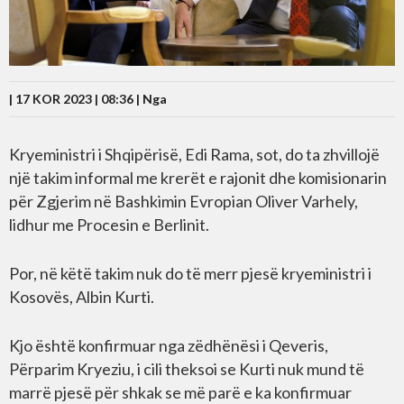
| 17 KOR 2023 | 08:36 |
Nga
Kryeministri i Shqipërisë, Edi Rama, sot, do ta zhvillojë
një takim informal me krerët e rajonit dhe komisionarin
për Zgjerim në Bashkimin Evropian Oliver Varhely,
lidhur me Procesin e Berlinit.
Por, në këtë takim nuk do të merr pjesë kryeministri i
Kosovës, Albin Kurti.
Kjo është konfirmuar nga zëdhënësi i Qeveris,
Përparim Kryeziu, i cili theksoi se Kurti nuk mund të
marrë pjesë për shkak se më parë e ka konfirmuar