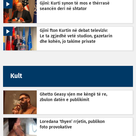
Gjini: Kurti synon të mos e thërrasë
seancën deri në shtator
Gjini fton Kurtin në debat televiziv:
Le ta zgjedhë vetë studion, gazetarin
dhe kohën, jo takime private
Kult
Ghetto Geasy vjen me këngë të re,
zbulon datën e publikimit
Loredana ‘thyen’ rrjetin, publikon
foto provokative