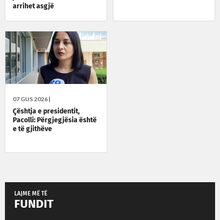
arrihet asgjë
07 GUS 2026 |
Çështja e presidentit,
Pacolli: Përgjegjësia është
e të gjithëve
LAJME MË TË
FUNDIT