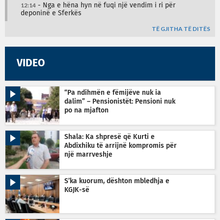
12:14
- Nga e hëna hyn në fuqi një vendim i ri për
deponinë e Sferkës
TË GJITHA TË DITËS
VIDEO
“Pa ndihmën e fëmijëve nuk ia
dalim” – Pensionistët: Pensioni nuk
po na mjafton
Shala: Ka shpresë që Kurti e
Abdixhiku të arrijnë kompromis për
një marrveshje
S’ka kuorum, dështon mbledhja e
KGJK-së