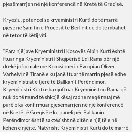
pjesëmarrjen në një konferencë në Kretë të Greqisë.
Kryeziu, potencoi se kryeministri Kurti do të marrë
pjesë në Samitin e Procesit të Berlinit që do të mbahet
në tetor të këtij viti.
“Para një jave Kryeministri i Kosovës Albin Kurti është
ftuar nga Kryeministri i Shqipërisë Edi Rama për një
drekë joformale me Komisionerin Evropian Oliver
Varhelyi në Tiranë e ku janë ftuar të marrin pjesë edhe
kryeministrat e tjerë të Ballkanit Perëndimor.
Kryeministri Kurti e ka njoftuar Kryeministrin Rama që
nuk do të mund të shkojë kësaj radhe meqë muaj më
parë e ka konfirmuar pjesëmarrjen në një konferencë
në Kretë të Greqisë e ku paneli për Ballkanin
Perëndimor është saktësisht në ditën e njëjtë e në
kohën e njëjtë. Natyrisht Kryeministri Kurti do të marrë