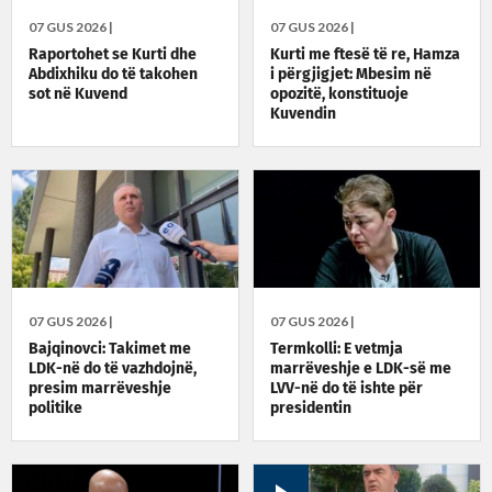
07 GUS 2026 |
07 GUS 2026 |
Raportohet se Kurti dhe
Kurti me ftesë të re, Hamza
Abdixhiku do të takohen
i përgjigjet: Mbesim në
sot në Kuvend
opozitë, konstituoje
Kuvendin
07 GUS 2026 |
07 GUS 2026 |
Bajqinovci: Takimet me
Termkolli: E vetmja
LDK-në do të vazhdojnë,
marrëveshje e LDK-së me
presim marrëveshje
LVV-në do të ishte për
politike
presidentin