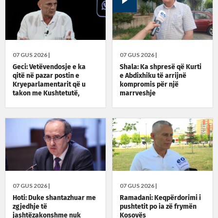
07 GUS 2026 |
07 GUS 2026 |
Geci: Vetëvendosje e ka
Shala: Ka shpresë që Kurti
qitë në pazar postin e
e Abdixhiku të arrijnë
Kryeparlamentarit që u
kompromis për një
takon me Kushtetutë,
marrveshje
pazarxhitë
07 GUS 2026 |
07 GUS 2026 |
Hoti: Duke shantazhuar me
Ramadani: Keqpërdorimi i
zgjedhje të
pushtetit po ia zë frymën
jashtëzakonshme nuk
Kosovës