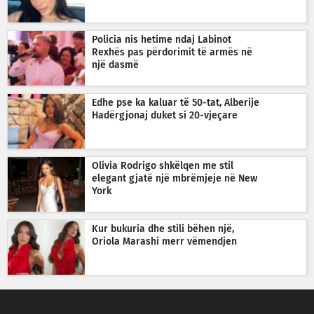
Policia nis hetime ndaj Labinot
Rexhës pas përdorimit të armës në
një dasmë
Edhe pse ka kaluar të 50-tat, Alberije
Hadërgjonaj duket si 20-vjeçare
Olivia Rodrigo shkëlqen me stil
elegant gjatë një mbrëmjeje në New
York
Kur bukuria dhe stili bëhen një,
Oriola Marashi merr vëmendjen