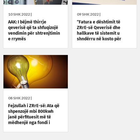
10 SHK 2022 |
09 SHK 2022 |
AAK: I bëjmë thirrje
“Fatura e dështimit të
qeverisë që ta shfuqizojë
ZRrE-së Qeverisë dhe
vendimin për shtrenjtimin
hallkave të sistemit u
e rrymës
shndërru në kosto për
qytetarët”
08 SHK 2022 |
Fejzullah i ZRrE-së: Ata që
shpenzojë mbi 800kwh
janë përfituesit më të
mëdhenjë nga fondi i
Qeverisë