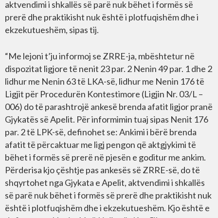
aktvendimi i shkallës së parë nuk bëhet i formës së
prerë dhe praktikisht nuk është i plotfuqishëm dhe i
ekzekutueshëm, sipas tij.
“Me lejoni t’ju informoj se ZRRE-ja, mbështetur në
dispozitat ligjore të nenit 23 par. 2 Nenin 49 par. 1 dhe 2
lidhur me Nenin 63 të LKA-së, lidhur me Nenin 176 të
Ligjit për Procedurën Kontestimore (Ligjin Nr. 03/L –
006) do të parashtrojë ankesë brenda afatit ligjor pranë
Gjykatës së Apelit. Për informimin tuaj sipas Nenit 176
par. 2 të LPK-së, definohet se: Ankimi i bërë brenda
afatit të përcaktuar me ligj pengon që aktgjykimi të
bëhet i formës së prerë në pjesën e goditur me ankim.
Përderisa kjo çështje pas ankesës së ZRRE-së, do të
shqyrtohet nga Gjykata e Apelit, aktvendimi i shkallës
së parë nuk bëhet i formës së prerë dhe praktikisht nuk
është i plotfuqishëm dhe i ekzekutueshëm. Kjo është e