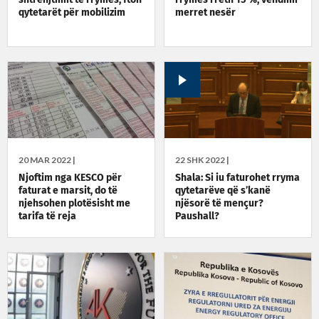
qytetarët për mobilizim
merret nesër
20 MAR 2022 |
22 SHK 2022 |
Njoftim nga KESCO për
Shala: Si iu faturohet rryma
faturat e marsit, do të
qytetarëve që s’kanë
njehsohen plotësisht me
njësorë të mençur?
tarifa të reja
Paushall?