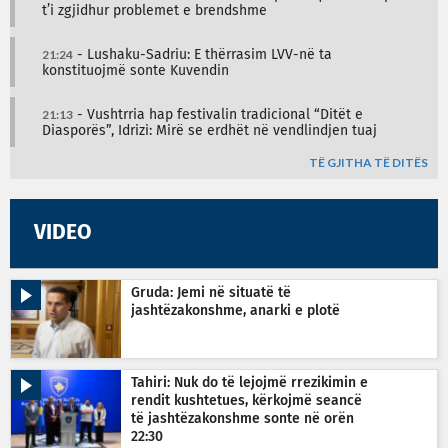
t’i zgjidhur problemet e brendshme
21:24
- Lushaku-Sadriu: E thërrasim LVV-në ta
konstituojmë sonte Kuvendin
21:13
- Vushtrria hap festivalin tradicional “Ditët e
Diasporës”, Idrizi: Mirë se erdhët në vendlindjen tuaj
TË GJITHA TË DITËS
VIDEO
Gruda: Jemi në situatë të
jashtëzakonshme, anarki e plotë
Tahiri: Nuk do të lejojmë rrezikimin e
rendit kushtetues, kërkojmë seancë
të jashtëzakonshme sonte në orën
22:30