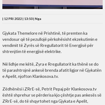
| 12 PRI 2022 | 13:50 |
Nga
Gjykata Themelore në Prishtinë, të premten ka
vendosur që të pezullojë përkohësisht ekzekutimin e
vendimit të Zyrës së Rregullatorit të Energjisë për
shtrenjtim të energjisë elektrike.
Në lidhje me këtë, Zyra e Rregullatorit ka thënë se do
të parashtrojnë ankesë brenda afatit ligjor në Gjykatën
e Apelit, njofton Klankosova.tv.
Zëdhënësi i ZRrE-së, Petrit Pepaj për Klankosova.tv
është shprehur se përderisa kjo çështje pas ankesës së
ZRrE-së, do të shqyrtohet nga Gjykata e Apelit,