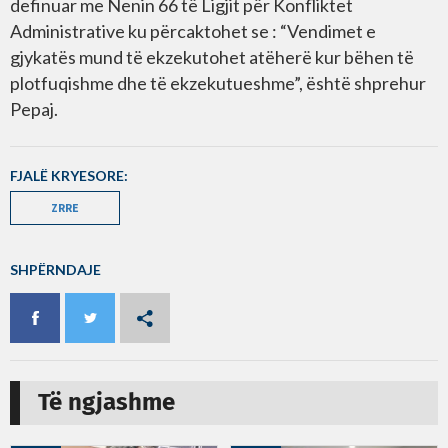
definuar me Nenin 66 të Ligjit për Konfliktet
Administrative ku përcaktohet se : “Vendimet e
gjykatës mund të ekzekutohet atëherë kur bëhen të
plotfuqishme dhe të ekzekutueshme”, është shprehur
Pepaj.
FJALË KRYESORE:
ZRRE
SHPËRNDAJE
Të ngjashme