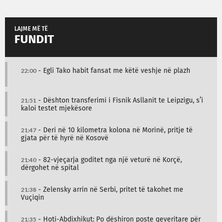
LAJME MË TË
FUNDIT
22:00
- Egli Tako habit fansat me këtë veshje në plazh
21:51
- Dështon transferimi i Fisnik Asllanit te Leipzigu, s’i
kaloi testet mjekësore
21:47
- Deri në 10 kilometra kolona në Morinë, pritje të
gjata për të hyrë në Kosovë
21:40
- 82-vjeçarja goditet nga një veturë në Korçë,
dërgohet në spital
21:38
- Zelensky arrin në Serbi, pritet të takohet me
Vuçiqin
21:35
- Hoti-Abdixhikut: Po dëshiron poste qeveritare për