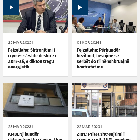
25 MAR 2025 |
01 KOR 2024 |
Fejzullahu: Shtrenjtimi i
Fejzullahu: Përkundër
rrymës s’është dëshirë e
hezitimit, besojmë se
ZRrE-së, e dikton tregu
serbët do t’i nënshkruajnë
energjetik
kontratat me
Elektroseverin
23 MAR 2023 |
22 MAR 2023 |
KMDLNj kundër
ZRrE: Pritet shtrenjtimi i
shtrenjtimit të rrymës, fton
rrymës rreth 15 %, vendimi