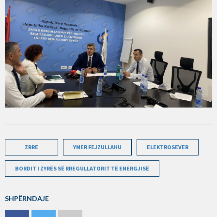
ZRRE
YMER FEJZULLAHU
ELEKTROSEVER
BORDIT I ZYRËS SË RREGULLATORIT TË ENERGJISË
SHPËRNDAJE