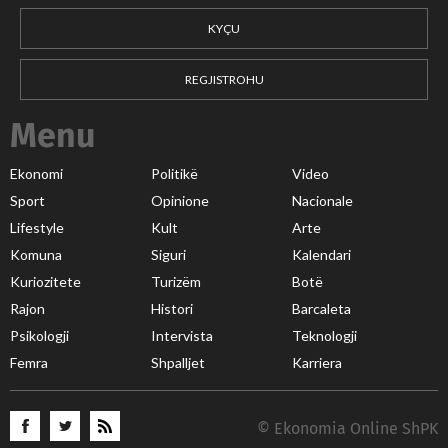
KYÇU
REGJISTROHU
Menu
Ekonomi
Politikë
Video
Sport
Opinione
Nacionale
Lifestyle
Kult
Arte
Komuna
Siguri
Kalendari
Kuriozitete
Turizëm
Botë
Rajon
Histori
Barcaleta
Psikologji
Intervista
Teknologji
Femra
Shpalljet
Karriera
© Ekonomia Online ShPK