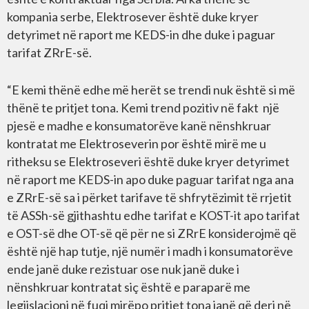
kompania serbe, Elektrosever është duke kryer
detyrimet në raport me KEDS-in dhe duke i paguar
tarifat ZRrE-së.
“E kemi thënë edhe më herët se trendi nuk është si më
thënë te pritjet tona. Kemi trend pozitiv në fakt një
pjesë e madhe e konsumatorëve kanë nënshkruar
kontratat me Elektroseverin por është mirë me u
ritheksu se Elektroseveri është duke kryer detyrimet
në raport me KEDS-in apo duke paguar tarifat nga ana
e ZRrE-së sa i përket tarifave të shfrytëzimit të rrjetit
të ASSh-së gjithashtu edhe tarifat e KOST-it apo tarifat
e OST-së dhe OT-së që për ne si ZRrE konsiderojmë që
është një hap tutje, një numër i madh i konsumatorëve
ende janë duke rezistuar ose nuk janë duke i
nënshkruar kontratat siç është e paraparë me
legjislacioni në fuqi mirëpo pritjet tona janë që deri në