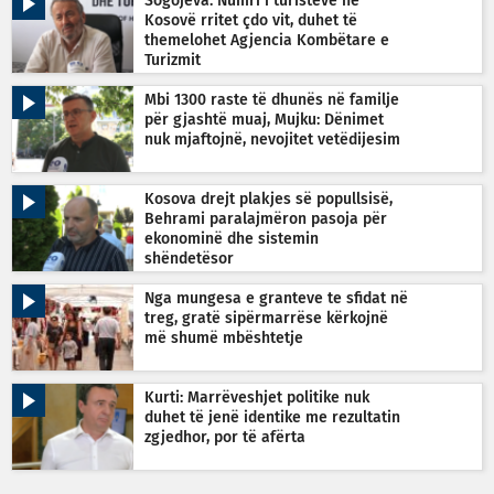
Sogojeva: Numri i turistëve në
Kosovë rritet çdo vit, duhet të
themelohet Agjencia Kombëtare e
Turizmit
Mbi 1300 raste të dhunës në familje
për gjashtë muaj, Mujku: Dënimet
nuk mjaftojnë, nevojitet vetëdijesim
Kosova drejt plakjes së popullsisë,
Behrami paralajmëron pasoja për
ekonominë dhe sistemin
shëndetësor
Nga mungesa e granteve te sfidat në
treg, gratë sipërmarrëse kërkojnë
më shumë mbështetje
Kurti: Marrëveshjet politike nuk
duhet të jenë identike me rezultatin
zgjedhor, por të afërta