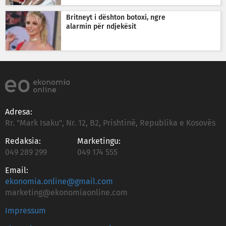
Britneyt i dështon botoxi, ngre
alarmin për ndjekësit
Adresa:
Rr. "Mark Isaku", Nr. 12, B2, Prishtinë, Republika e Kosovës
Redaksia:
Marketingu:
049 289 299
049 174 555
Email:
ekonomia.online@gmail.com
marketing@ekonomiaonline.com
Impressum