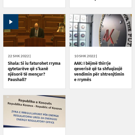
22 SHK 2022 |
10 SHK 2022 |
Shala: Si iu faturohet rryma
AAK: I bëjmë thirrje
qytetarëve që s’kanë
qeverisë që ta shfuqizojë
njësorë të mençur?
vendimin për shtrenjtimin
Paushall?
e rrymës