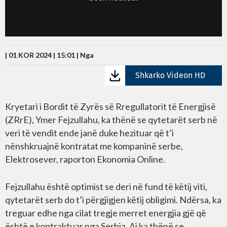
| 01 KOR 2024 | 15:01 |
Nga
Shkarko Videon HD
Kryetari i Bordit të Zyrës së Rregullatorit të Energjisë
(ZRrE), Ymer Fejzullahu, ka thënë se qytetarët serb në
veri të vendit ende janë duke hezituar që t’i
nënshkruajnë kontratat me kompaninë serbe,
Elektrosever, raporton Ekonomia Online.
Fejzullahu është optimist se deri në fund të këtij viti,
qytetarët serb do t’i përgjigjen këtij obligimi. Ndërsa, ka
treguar edhe nga cilat tregje merret energjia gjë që
është e kontraktuar nga Serbia. Ai ka thënë se