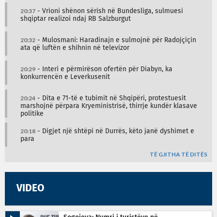
20:37
- Vrioni shënon sërish në Bundesliga, sulmuesi
shqiptar realizoi ndaj RB Salzburgut
20:32
- Mulosmani: Haradinajn e sulmojnë për Radojçiçin
ata që luftën e shihnin në televizor
20:29
- Interi e përmirëson ofertën për Diabyn, ka
konkurrencën e Leverkusenit
20:24
- Dita e 71-të e tubimit në Shqipëri, protestuesit
marshojnë përpara Kryeministrisë, thirrje kundër klasave
politike
20:18
- Digjet një shtëpi në Durrës, këto janë dyshimet e
para
TË GJITHA TË DITËS
VIDEO