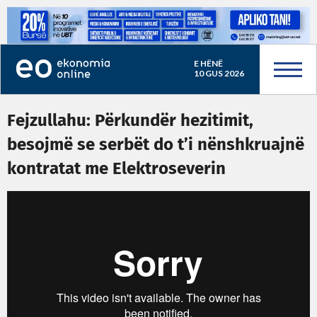
E HËNË
10 GUS 2026
Fejzullahu: Përkundër hezitimit,
besojmë se serbët do t’i nënshkruajnë
kontratat me Elektroseverin