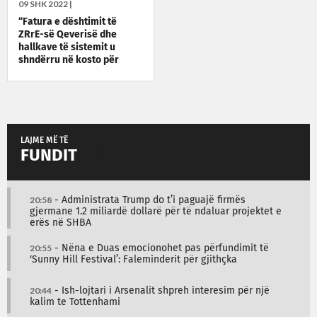
09 SHK 2022 |
“Fatura e dështimit të
ZRrE-së Qeverisë dhe
hallkave të sistemit u
shndërru në kosto për
qytetarët”
LAJME MË TË
FUNDIT
20:58
- Administrata Trump do t’i paguajë firmës
gjermane 1.2 miliardë dollarë për të ndaluar projektet e
erës në SHBA
20:55
- Nëna e Duas emocionohet pas përfundimit të
‘Sunny Hill Festival’: Faleminderit për gjithçka
20:44
- Ish-lojtari i Arsenalit shpreh interesim për një
kalim te Tottenhami