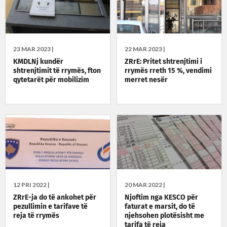
23 MAR 2023 |
22 MAR 2023 |
KMDLNj kundër
ZRrE: Pritet shtrenjtimi i
shtrenjtimit të rrymës, fton
rrymës rreth 15 %, vendimi
qytetarët për mobilizim
merret nesër
12 PRI 2022 |
20 MAR 2022 |
ZRrE-ja do të ankohet për
Njoftim nga KESCO për
pezullimin e tarifave të
faturat e marsit, do të
reja të rrymës
njehsohen plotësisht me
tarifa të reja