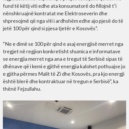
fund të këtij viti edhe ata konsumatorë do fillojnë t’i
nënshkruajnë kontratat me Elektroseverin dhe
shpresojmë që nga viti i ardhshëm edhe ajo pjesë do të
jetë 100 për qind si pjesa tjetër e Kosovës”.
“Ne e dimë se 100 për qind e asaj energjisë merret nga
tregjet në regjion konkretisht shumica e informatave
se energjia merret nga ana e tregut të Serbisë sipas të
dhënave që i kemi e gjithë energjia kalohet pothuajse jo
e gjitha përmes Malit të Zi dhe Kosovës, pra kjo energji
është blerë dhe kontraktuar në tregun e Serbisë”, ka
thënë Fejzullahu.