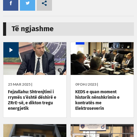
Të ngjashme
25 MAR 2025 |
09 DHJ 2023 |
Fejzullahu: Shtrenjtimi i
KEDS e quan moment
rrymës s’është dëshirë e
historik nënshkrimin e
ZRrE-së, e dikton tregu
kontratës me
energjetik
Elektroseverin