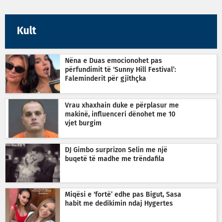
Kult
Nëna e Duas emocionohet pas
përfundimit të ‘Sunny Hill Festival’:
Faleminderit për gjithçka
Vrau xhaxhain duke e përplasur me
makinë, influenceri dënohet me 10
vjet burgim
DJ Gimbo surprizon Selin me një
buqetë të madhe me trëndafila
Miqësi e ‘fortë’ edhe pas Bigut, Sasa
habit me dedikimin ndaj Hygertes