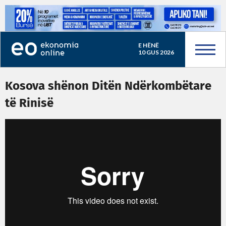
E HËNË
10 GUS 2026
Kosova shënon Ditën Ndërkombëtare
të Rinisë