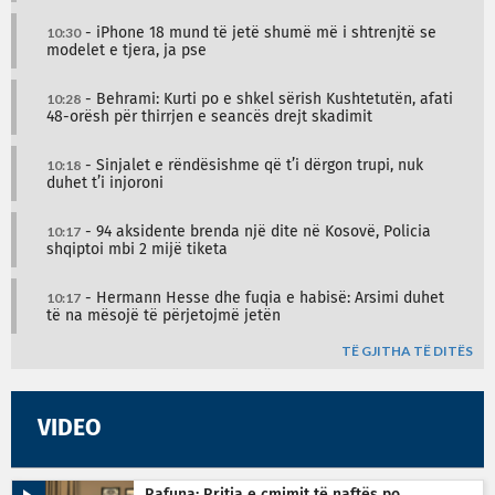
10:30
- iPhone 18 mund të jetë shumë më i shtrenjtë se
modelet e tjera, ja pse
10:28
- Behrami: Kurti po e shkel sërish Kushtetutën, afati
48-orësh për thirrjen e seancës drejt skadimit
10:18
- Sinjalet e rëndësishme që t’i dërgon trupi, nuk
duhet t’i injoroni
10:17
- 94 aksidente brenda një dite në Kosovë, Policia
shqiptoi mbi 2 mijë tiketa
10:17
- Hermann Hesse dhe fuqia e habisë: Arsimi duhet
të na mësojë të përjetojmë jetën
TË GJITHA TË DITËS
VIDEO
Rafuna: Rritja e çmimit të naftës po