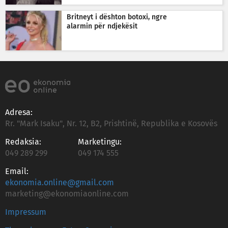
Britneyt i dështon botoxi, ngre
alarmin për ndjekësit
Adresa:
Rr. "Mark Isaku", Nr. 12, B2, Prishtinë, Republika e Kosovës
Redaksia:
Marketingu:
049 289 299
049 174 555
Email:
ekonomia.online@gmail.com
marketing@ekonomiaonline.com
Impressum