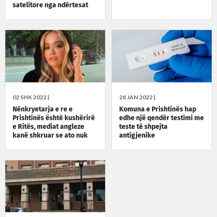
satelitore nga ndërtesat
02 SHK 2022 |
28 JAN 2022 |
Nënkryetarja e re e
Komuna e Prishtinës hap
Prishtinës është kushërirë
edhe një qendër testimi me
e Ritës, mediat angleze
teste të shpejta
kanë shkruar se ato nuk
antigjenike
flasin mes vete