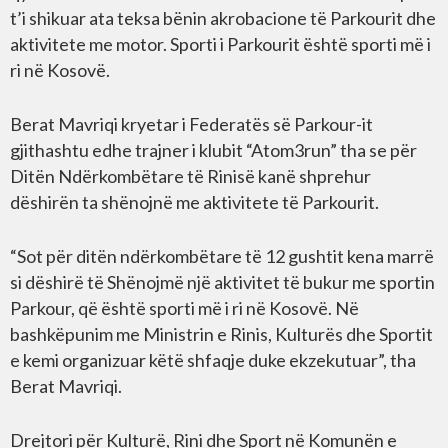
t’i shikuar ata teksa bënin akrobacione të Parkourit dhe
aktivitete me motor. Sporti i Parkourit është sporti më i
ri në Kosovë.
Berat Mavriqi kryetar i Federatës së Parkour-it
gjithashtu edhe trajner i klubit “Atom3run” tha se për
Ditën Ndërkombëtare të Rinisë kanë shprehur
dëshirën ta shënojnë me aktivitete të Parkourit.
“Sot për ditën ndërkombëtare të 12 gushtit kena marrë
si dëshirë të Shënojmë një aktivitet të bukur me sportin
Parkour, që është sporti më i ri në Kosovë. Në
bashkëpunim me Ministrin e Rinis, Kulturës dhe Sportit
e kemi organizuar këtë shfaqje duke ekzekutuar”, tha
Berat Mavriqi.
Drejtori për Kulturë, Rini dhe Sport në Komunën e