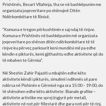
Prishtinës, Besart Vllahinja, tha se në bashkëpunim me
organizata joqeveritare po shënojnë Ditën
Ndërkombëtare të Rinisë.
“Komuna e tregon përkushtimin e saj ndaj të rinjve.
Komuna e Prishtinës në bashkëpunim më organizata
joqeveritare po shënon ditën ndërkombëtare të të
rinjve ku përveç parkourit keni mundësi më pa edhe
këndin e pikturës, kemi gjithashtu edhe aktivitete që do
të mbahen te Gërmia”.
Në Sheshin Zahir Pajaziti u mbajtën edhe këto
aktivitete këndi i pikturës, simulimi i ndihmës së pare
ndërsa në Pishinën e Gërmisë nga ora 15:00 – 19:00, do
të shënohen edhe këto aktivitete: Bianale grafike –
aktivitete artistike me sprej (ngjyrë për metal),
aktivitete në not për fillestarë dhe gara noti për të rinj,