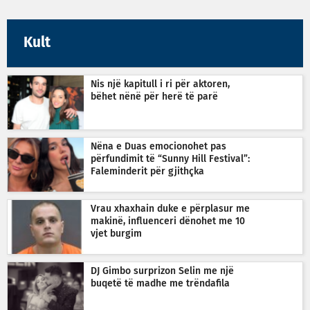
Kult
Nis një kapitull i ri për aktoren,
bëhet nënë për herë të parë
Nëna e Duas emocionohet pas
përfundimit të “Sunny Hill Festival”:
Faleminderit për gjithçka
Vrau xhaxhain duke e përplasur me
makinë, influenceri dënohet me 10
vjet burgim
DJ Gimbo surprizon Selin me një
buqetë të madhe me trëndafila