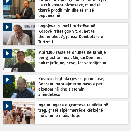
ua rrit kostot bizneseve, mund të
tkurrë prodhimin dhe të rrisë
papunësinë
Sogojeva: Numri i turistëve në
Kosovë rritet çdo vit, duhet të
themelohet Agjencia Kombëtare e
Turizmit
Mbi 1300 raste të dhunës në familje
për gjashtë muaj, Mujku: Dënimet
nuk mjaftojnë, nevojitet vetëdijesim
Kosova drejt plakjes së popullsisë,
Behrami paralajmëron pasoja për
ekonominë dhe sistemin
shëndetësor
Nga mungesa e granteve te sfidat në
treg, gratë sipërmarrëse kërkojnë
më shumë mbështetje