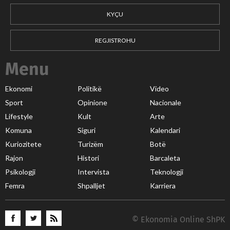
KYÇU
REGJISTROHU
Menu
Ekonomi
Politikë
Video
Sport
Opinione
Nacionale
Lifestyle
Kult
Arte
Komuna
Siguri
Kalendari
Kuriozitete
Turizëm
Botë
Rajon
Histori
Barcaleta
Psikologji
Intervista
Teknologji
Femra
Shpalljet
Karriera
© Ekonomia Online ShPK