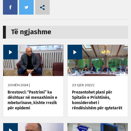
Të ngjashme
20 NËN 2024 |
23 QER 2022 |
Brestovci: “Pastrimi” ka
​Prezantohet plani për
dështuar në menaxhimin e
Spitalin e Prishtinës,
mbeturinave, kishte rrezik
konsiderohet i
për epidemi
rëndësishëm për qytetarët