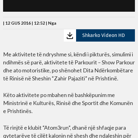
| 12 GUS 2016 | 12:52 |
Nga
Shkarko Videon HD
Me aktivitete të ndryshme si, këndi i pikturës, simulimi i
ndihmës së parë, aktivitete të Parkourit – Show Parkour
dhe ato motoristike, po shënohet Dita Ndërkombëtare
të Rinisë në Sheshin “Zahir Pajaziti” në Prishtinë.
Këto aktivitete po mbahen në bashkëpunim me
Ministrinë e Kulturës, Rinisë dhe Sportit dhe Komunën
e Prishtinës.
Të rinjtë e klubit “Atom3run”, dhanë një shfaqje para
qytetarëve të cilët kalonin në shesh dhe ndaleshin për