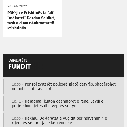
23 JAN 2022 |
PDK-ja e Prishtinës ia falë
“mëkatet” Dardan Sejdiut,
tash e duan nënkryetar të
Prishtinës
LAJME MË TË
FUNDIT
10:53
- Pengoi zyrtarët policorë gjatë detyrës, shoqërohet
në polici shtetasi serb
10:41
- Haradinaj kujton dëshmorët e rënë: Lavdi e
përjetshme jetës dhe veprës së tyre
10:33
- Haxhiu: Deklaratat e Vuçiqit për ndryshimin e
rrjedhës së Ibrit janë kërcënuese