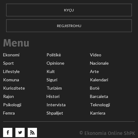
KYÇU
REGJISTROHU
Menu
Ekonomi
Politikë
Video
Sport
Opinione
Nacionale
Lifestyle
Kult
Arte
Komuna
Siguri
Kalendari
Kuriozitete
Turizëm
Botë
Rajon
Histori
Barcaleta
Psikologji
Intervista
Teknologji
Femra
Shpalljet
Karriera
© Ekonomia Online ShPK