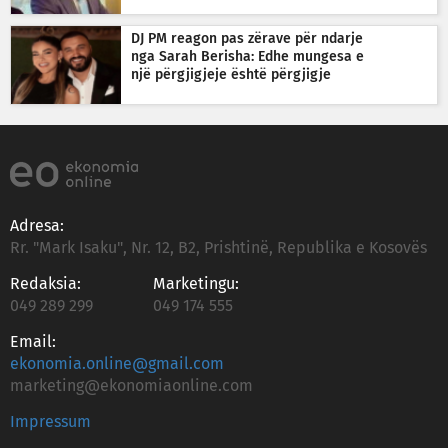
DJ PM reagon pas zërave për ndarje
nga Sarah Berisha: Edhe mungesa e
një përgjigjeje është përgjigje
Adresa:
Rr. "Mark Isaku", Nr. 12, B2, Prishtinë, Republika e Kosovës
Redaksia:
Marketingu:
049 289 299
049 174 555
Email:
ekonomia.online@gmail.com
marketing@ekonomiaonline.com
Impressum