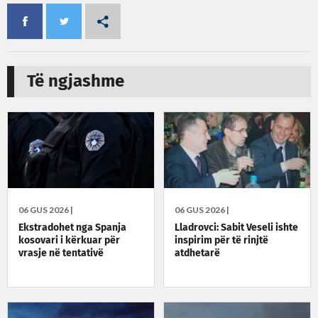
Të ngjashme
06 GUS 2026 |
06 GUS 2026 |
Ekstradohet nga Spanja
Lladrovci: Sabit Veseli ishte
kosovari i kërkuar për
inspirim për të rinjtë
vrasje në tentativë
atdhetarë