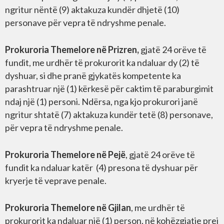
ngritur nëntë (9) aktakuza kundër dhjetë (10)
personave për vepra të ndryshme penale.
Prokuroria Themelore në Prizren,
gjatë 24 orëve të
fundit, me urdhër të prokurorit ka ndaluar dy (2) të
dyshuar, si dhe pranë gjykatës kompetente ka
parashtruar një (1) kërkesë për caktim të paraburgimit
ndaj një (1) personi. Ndërsa, nga kjo prokurori janë
ngritur shtatë (7) aktakuza kundër tetë (8) personave,
për vepra të ndryshme penale.
Prokuroria Themelore në Pejë
, gjatë 24 orëve të
fundit ka ndaluar katër (4) presona të dyshuar për
kryerje të veprave penale.
Prokuroria Themelore në Gjilan
, me urdhër të
prokurorit ka ndaluar një (1) person, në kohëzgjatje prej