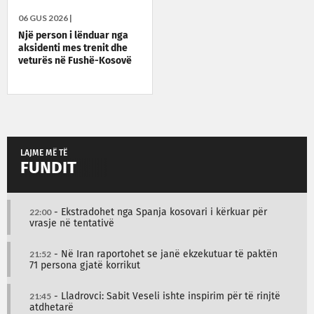
06 GUS 2026 |
Një person i lënduar nga
aksidenti mes trenit dhe
veturës në Fushë-Kosovë
LAJME MË TË
FUNDIT
22:00
- Ekstradohet nga Spanja kosovari i kërkuar për
vrasje në tentativë
21:52
- Në Iran raportohet se janë ekzekutuar të paktën
71 persona gjatë korrikut
21:45
- Lladrovci: Sabit Veseli ishte inspirim për të rinjtë
atdhetarë