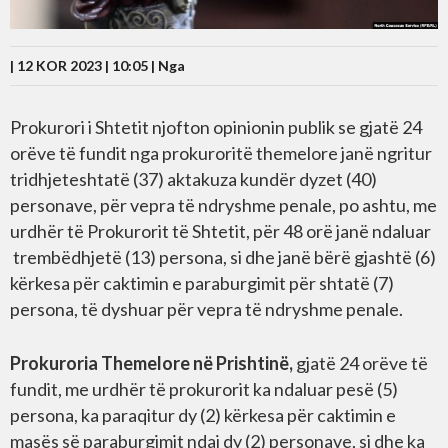
| 12 KOR 2023 | 10:05 |
Nga
Prokurori i Shtetit njofton opinionin publik se gjatë 24
orëve të fundit nga prokuroritë themelore janë ngritur
tridhjeteshtatë (37) aktakuza kundër dyzet (40)
personave, për vepra të ndryshme penale, po ashtu, me
urdhër të Prokurorit të Shtetit, për 48 orë janë ndaluar
trembëdhjetë (13) persona, si dhe janë bërë gjashtë (6)
kërkesa për caktimin e paraburgimit për shtatë (7)
persona, të dyshuar për vepra të ndryshme penale.
Prokuroria Themelore në Prishtinë,
gjatë 24 orëve të
fundit, me urdhër të prokurorit ka ndaluar pesë (5)
persona, ka paraqitur dy (2) kërkesa për caktimin e
masës së paraburgimit ndaj dy (2) personave, si dhe ka