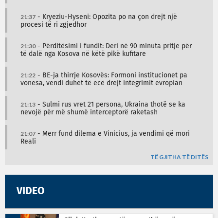
21:37
- Kryeziu-Hyseni: Opozita po na çon drejt një
procesi të ri zgjedhor
21:30
- Përditësimi i fundit: Deri në 90 minuta pritje për
të dalë nga Kosova në këtë pikë kufitare
21:22
- BE-ja thirrje Kosovës: Formoni institucionet pa
vonesa, vendi duhet të ecë drejt integrimit evropian
21:13
- Sulmi rus vret 21 persona, Ukraina thotë se ka
nevojë për më shumë interceptorë raketash
21:07
- Merr fund dilema e Vinicius, ja vendimi që mori
Reali
TË GJITHA TË DITËS
VIDEO