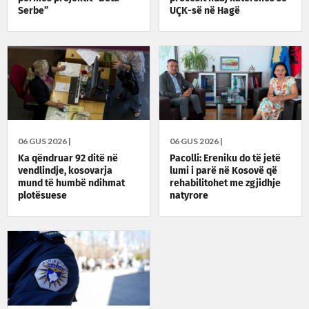
Serbe”
UÇK-së në Hagë
06 GUS 2026 |
06 GUS 2026 |
Ka qëndruar 92 ditë në
Pacolli: Ereniku do të jetë
vendlindje, kosovarja
lumi i parë në Kosovë që
mund të humbë ndihmat
rehabilitohet me zgjidhje
plotësuese
natyrore