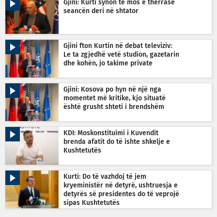
Gjini: Kurti synon të mos e thërrasë
seancën deri në shtator
Gjini fton Kurtin në debat televiziv:
Le ta zgjedhë vetë studion, gazetarin
dhe kohën, jo takime private
Gjini: Kosova po hyn në një nga
momentet më kritike, kjo situatë
është grusht shteti i brendshëm
KDI: Moskonstituimi i Kuvendit
brenda afatit do të ishte shkelje e
Kushtetutës
Kurti: Do të vazhdoj të jem
kryeministër në detyrë, ushtruesja e
detyrës së presidentes do të veprojë
sipas Kushtetutës