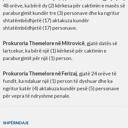
48 orëve, ka bërë dy (2) kërkesa për caktimin e masës së
paraburgimit kundër tre (3) personave dhe ka ngritur
shtatëmbëdhjetë (17) aktakuza kundër
shtatëmbëdhjetë (17) personave.
Prokuroria Themelore në Mitrovicë
, gjatë datës së
lartcekur, ka bërë një (1) kërkesë për caktimin e
paraburgimit për një (1) person.
Prokuroria Themelore në Ferizaj
, gjatë 24 orëve të
fundit, ka ndaluar një (1) person të dyshuar dhe ka
ngritur katër (4) aktakuza kundër pesë (5) personave
për vepra të ndryshme penale.
SHPËRNDAJE