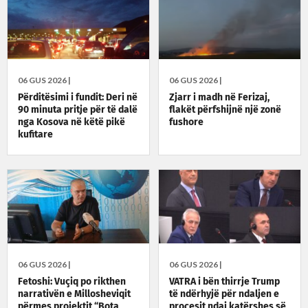
06 GUS 2026 |
06 GUS 2026 |
Përditësimi i fundit: Deri në
Zjarr i madh në Ferizaj,
90 minuta pritje për të dalë
flakët përfshijnë një zonë
nga Kosova në këtë pikë
fushore
kufitare
06 GUS 2026 |
06 GUS 2026 |
Fetoshi: Vuçiq po rikthen
VATRA i bën thirrje Trump
narrativën e Millosheviqit
të ndërhyjë për ndaljen e
përmes projektit “Bota
procesit ndaj katërshes së