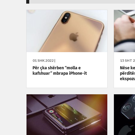
01 SHK 2022 |
15 SHT 2
Për çka shërben “molla e
Nëse ke
kafshuar” mbrapa iPhone-it
përditë
ekspozu