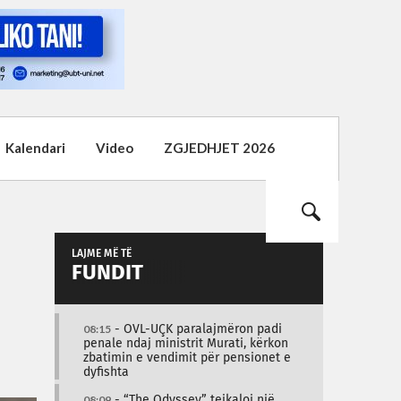
Kalendari
Video
ZGJEDHJET 2026
LAJME MË TË
FUNDIT
08:15
- OVL-UÇK paralajmëron padi
penale ndaj ministrit Murati, kërkon
zbatimin e vendimit për pensionet e
dyfishta
08:09
- “The Odyssey” tejkaloi një