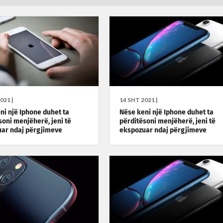
021 |
14 SHT 2021 |
ni një Iphone duhet ta
Nëse keni një Iphone duhet ta
soni menjëherë, jeni të
përditësoni menjëherë, jeni të
ar ndaj përgjimeve
ekspozuar ndaj përgjimeve