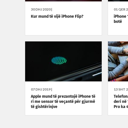
30 DHJ 2020 |
01 QER 2
Kur mund të vijë iPhone Flip?
iPhone 1
botë
07 DHJ 2019 |
13 SHT 2
Apple mund të prezantojë iPhone të
Telefon
ri me sensor të veçantë për gjurmë
deri në
të gishtërinjve
Pro ka 