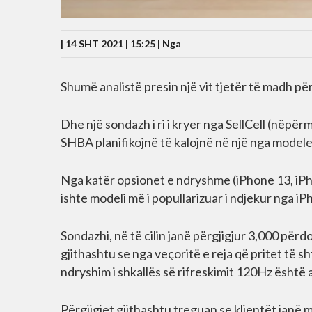
| 14 SHT 2021 | 15:25 |
Nga
Shumë analistë presin një vit tjetër të madh pë
Dhe një sondazh i ri i kryer nga SellCell (nëp
SHBA planifikojnë të kalojnë në një nga modelet 
Nga katër opsionet e ndryshme (iPhone 13, iPh
ishte modeli më i popullarizuar i ndjekur nga i
Sondazhi, në të cilin janë përgjigjur 3,000 për
gjithashtu se nga veçoritë e reja që pritet të s
ndryshim i shkallës së rifreskimit 120Hz është 
Përgjigjet gjithashtu treguan se klientët janë m