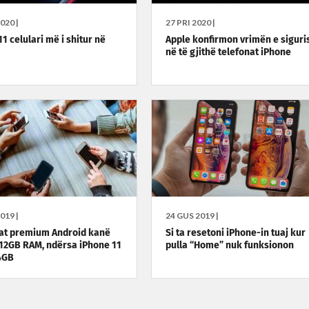
020 |
27 PRI 2020 |
1 celulari më i shitur në
Apple konfirmon vrimën e siguri
në të gjithë telefonat iPhone
019 |
24 GUS 2019 |
at premium Android kanë
Si ta resetoni iPhone-in tuaj kur
 12GB RAM, ndërsa iPhone 11
pulla “Home” nuk funksionon
4GB