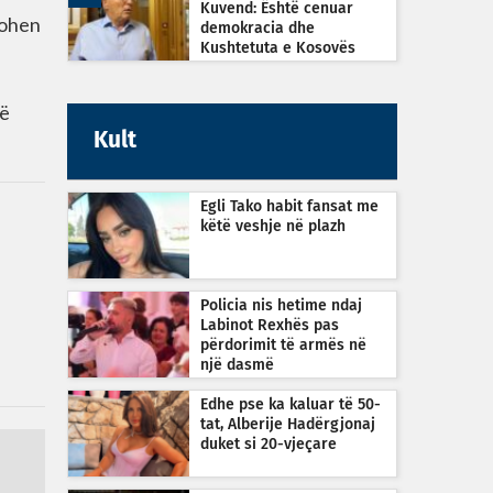
Kuvend: Është cenuar
zohen
demokracia dhe
Kushtetuta e Kosovës
që
Kult
Egli Tako habit fansat me
këtë veshje në plazh
Policia nis hetime ndaj
Labinot Rexhës pas
përdorimit të armës në
një dasmë
Edhe pse ka kaluar të 50-
tat, Alberije Hadërgjonaj
duket si 20-vjeçare