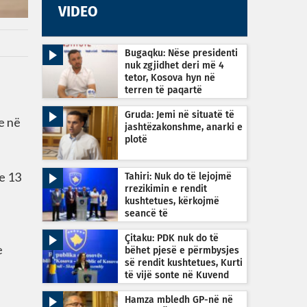
VIDEO
Bugaqku: Nëse presidenti
nuk zgjidhet deri më 4
tetor, Kosova hyn në
terren të paqartë
kushtetues
Gruda: Jemi në situatë të
e në
jashtëzakonshme, anarki e
plotë
e 13
Tahiri: Nuk do të lejojmë
rrezikimin e rendit
kushtetues, kërkojmë
seancë të
jashtëzakonshme sonte në
orën 22:30
Çitaku: PDK nuk do të
e
bëhet pjesë e përmbysjes
së rendit kushtetues, Kurti
të vijë sonte në Kuvend
Hamza mbledh GP-në në