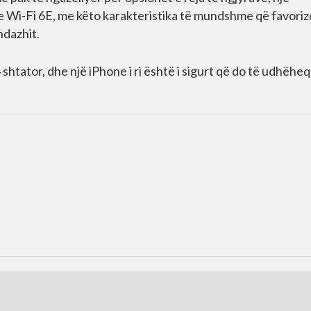
hje Wi-Fi 6E, me këto karakteristika të mundshme që favori
ndazhit.
shtator, dhe një iPhone i ri është i sigurt që do të udhëhe