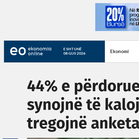
E SHTUNË
Ekonomi
08 GUS 2026
44% e përdorue
synojnë të kalo
tregojnë anket