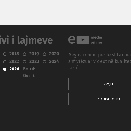
ivi i lajmeve
2018
2019
2020
Regjistrohuni për të shkarku
2022
2023
2024
shfrytëzuar videot në kualitet
Korrik
lartë.
2026
Gusht
KYÇU
REGJISTROHU