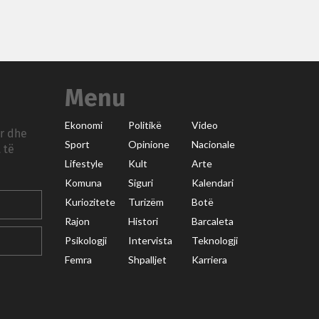
Menu
Ekonomi
Politikë
Video
ar dhe
Sport
Opinione
Nacionale
 të
Lifestyle
Kult
Arte
Komuna
Siguri
Kalendari
Kuriozitete
Turizëm
Botë
Rajon
Histori
Barcaleta
Psikologji
Intervista
Teknologji
Femra
Shpalljet
Karriera