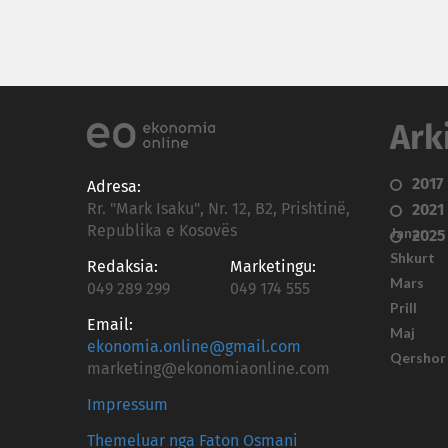
Ark
2017
Adresa:
Rr. "Mark Isaku", Nr. 12, B2, Prishtinë,
2021
Republika e Kosovës
Janar
2025
Shkurt
Redaksia:
Marketingu:
Mars
049 289 299
049 174 555
Prill
Email:
Maj
ekonomia.online@gmail.com
Qershor
marketing@ekonomiaonline.com
Impressum
Themeluar nga Faton Osmani