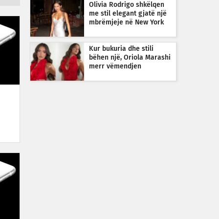
Olivia Rodrigo shkëlqen
me stil elegant gjatë një
mbrëmjeje në New York
Kur bukuria dhe stili
bëhen një, Oriola Marashi
merr vëmendjen