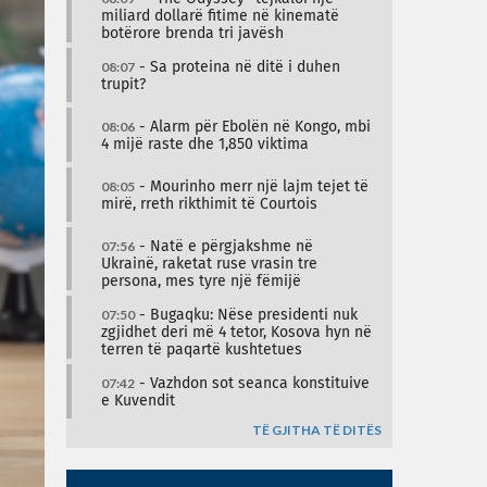
miliard dollarë fitime në kinematë
botërore brenda tri javësh
08:07
- Sa proteina në ditë i duhen
trupit?
08:06
- Alarm për Ebolën në Kongo, mbi
4 mijë raste dhe 1,850 viktima
08:05
- Mourinho merr një lajm tejet të
mirë, rreth rikthimit të Courtois
07:56
- Natë e përgjakshme në
Ukrainë, raketat ruse vrasin tre
persona, mes tyre një fëmijë
07:50
- Bugaqku: Nëse presidenti nuk
zgjidhet deri më 4 tetor, Kosova hyn në
terren të paqartë kushtetues
07:42
- Vazhdon sot seanca konstituive
e Kuvendit
TË GJITHA TË DITËS