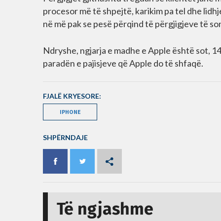
procesor më të shpejtë, karikim pa tel dhe lid
në më pak se pesë përqind të përgjigjeve të so
Ndryshe, ngjarja e madhe e Apple është sot, 14 
paradën e pajisjeve që Apple do të shfaqë.
FJALË KRYESORE:
IPHONE
SHPËRNDAJE
Të ngjashme