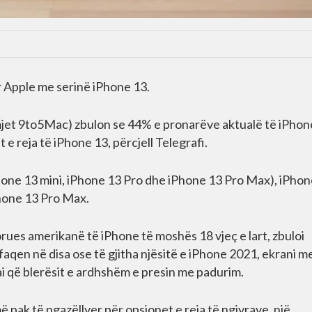
r Apple me serinë iPhone 13.
ërmjet 9to5Mac) zbulon se 44% e pronarëve aktualë të iPhon
e reja të iPhone 13, përcjell Telegrafi.
one 13 mini, iPhone 13 Pro dhe iPhone 13 Pro Max), iPhon
Phone 13 Pro Max.
dorues amerikanë të iPhone të moshës 18 vjeç e lart, zbuloi
hfaqen në disa ose të gjitha njësitë e iPhone 2021, ekrani m
ai që blerësit e ardhshëm e presin me padurim.
ë pak të ngazëllyer për opsionet e reja të ngjyrave, një