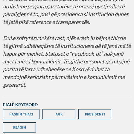
ardhshme përpara gazetarëve të pranoj pyetje dhe të
përgjigjet në to, pasi që presidenca si institucion duhet
të jetë pikë reference e transparencës.
Duke shfrytëzuar këtë rast, njëherësh iu bëjmë thirrje
të gjithë udhëheqësve të institucioneve që të jenë më të
hapur për mediet. Statuset e “Facebook-ut” nuk janë
mjet i mirë i komunikimit. Të gjithë personat që mbajnë
pozita të larta udhëheqëse në Kosovë duhet ta
mendojnë seriozisht përmirësimin e komunikimit me
gazetarët
.
FJALË KRYESORE:
HASHIM THAÇI
AGK
PRESIDENTI
REAGIM