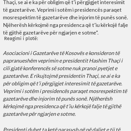
Thaçi, se ai e ka për obligim që t’i përgjigjet interesimit
të gazetarëve. Veprimi i sotëm i presidencës paraqet
mosrespektim të gazetarëve dhe injorim të punës sonë.
Njëherësh kërkojmë nga presidenca që t’iu kërkojë falje
të gjithë gazetarëve për ngjarjen e sotme”.
Reagimi i plotë:
Asociacioni i Gazetarëve të Kosovës e konsideron të
papranueshëm veprimin e presidentit Hashim Thaçi i
cili gjatë konferencës së sotme nuk pranoi pyetjet e
gazetarëve. E rikujtojmë presidentin Thaçi, se ai e ka
për obligim që t’i përgjigjet interesimit të gazetarëve.
Veprimi i sotëm i presidencës paraqet mosrespektim të
gazetarëve dhe injorim të punës sonë. Njëherësh
kërkojmë nga presidenca që t’iu kërkojë falje të gjithë
gazetarëve për ngjarjen e sotme.
Presidenti duhet ta ketë parasysh që në daljet e tij të