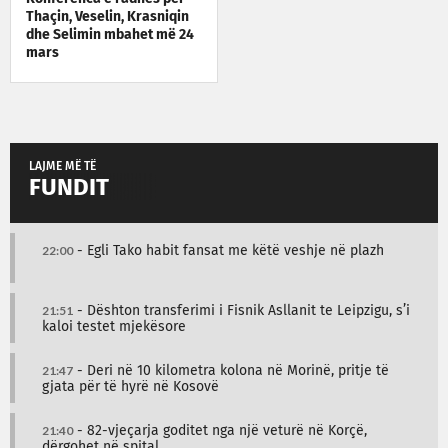
Thaçin, Veselin, Krasniqin
dhe Selimin mbahet më 24
mars
LAJME MË TË
FUNDIT
22:00
- Egli Tako habit fansat me këtë veshje në plazh
21:51
- Dështon transferimi i Fisnik Asllanit te Leipzigu, s’i
kaloi testet mjekësore
21:47
- Deri në 10 kilometra kolona në Morinë, pritje të
gjata për të hyrë në Kosovë
21:40
- 82-vjeçarja goditet nga një veturë në Korçë,
dërgohet në spital