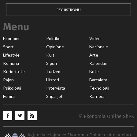
REGJISTROHU
Menu
Ekonomi
Politikë
Video
Sport
Opinione
Nacionale
Lifestyle
Kult
Arte
Komuna
Siguri
Kalendari
Kuriozitete
Turizëm
Botë
Rajon
Histori
Barcaleta
Psikologji
Intervista
Teknologji
Femra
Shpalljet
Karriera
© Ekonomia Online ShPK
Agjencia e lajmeve Ekonomia Online është anëtare