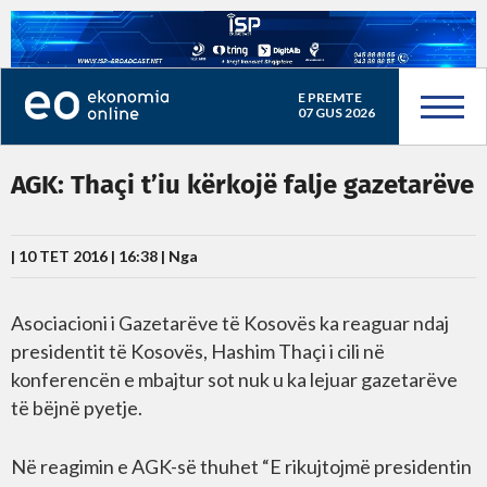
E PREMTE
07 GUS 2026
AGK: Thaçi t’iu kërkojë falje gazetarëve
| 10 TET 2016 | 16:38 |
Nga
Asociacioni i Gazetarëve të Kosovës ka reaguar ndaj
presidentit të Kosovës, Hashim Thaçi i cili në
konferencën e mbajtur sot nuk u ka lejuar gazetarëve
të bëjnë pyetje.
Në reagimin e AGK-së thuhet “E rikujtojmë presidentin