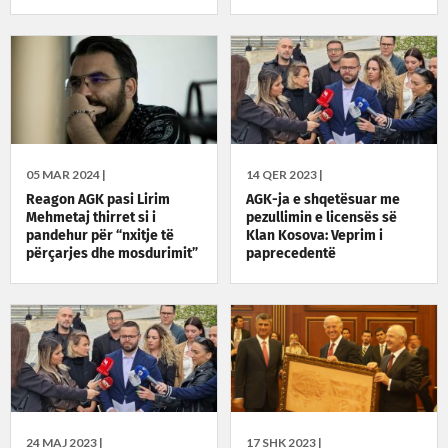
05 MAR 2024 |
14 QER 2023 |
Reagon AGK pasi Lirim
AGK-ja e shqetësuar me
Mehmetaj thirret si i
pezullimin e licensës së
pandehur për “nxitje të
Klan Kosova: Veprim i
përçarjes dhe mosdurimit”
paprecedentë
– alarm për një shoqëri
demokratike
24 MAJ 2023 |
17 SHK 2023 |