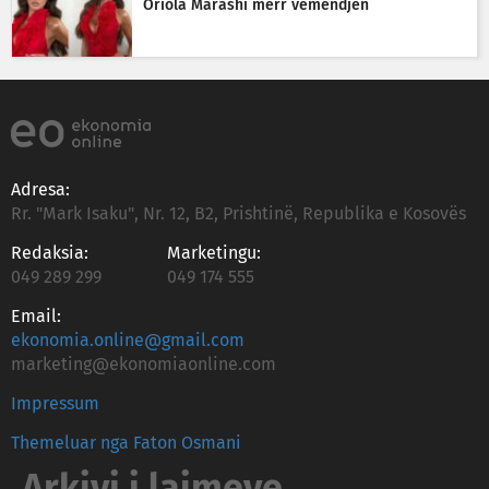
Oriola Marashi merr vëmendjen
Adresa:
Rr. "Mark Isaku", Nr. 12, B2, Prishtinë, Republika e Kosovës
Redaksia:
Marketingu:
049 289 299
049 174 555
Email:
ekonomia.online@gmail.com
marketing@ekonomiaonline.com
Impressum
Themeluar nga Faton Osmani
Arkivi i lajmeve