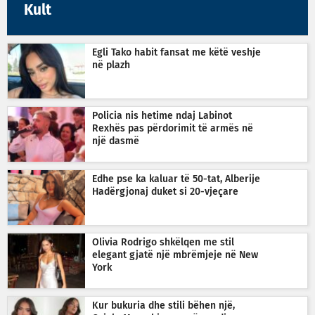
Kult
Egli Tako habit fansat me këtë veshje
në plazh
Policia nis hetime ndaj Labinot
Rexhës pas përdorimit të armës në
një dasmë
Edhe pse ka kaluar të 50-tat, Alberije
Hadërgjonaj duket si 20-vjeçare
Olivia Rodrigo shkëlqen me stil
elegant gjatë një mbrëmjeje në New
York
Kur bukuria dhe stili bëhen një,