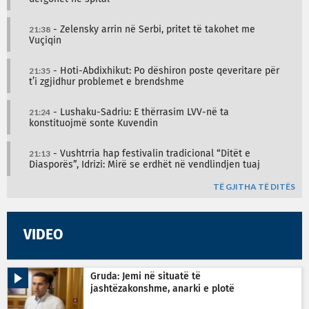
21:38
- Zelensky arrin në Serbi, pritet të takohet me
Vuçiqin
21:35
- Hoti-Abdixhikut: Po dëshiron poste qeveritare për
t’i zgjidhur problemet e brendshme
21:24
- Lushaku-Sadriu: E thërrasim LVV-në ta
konstituojmë sonte Kuvendin
21:13
- Vushtrria hap festivalin tradicional “Ditët e
Diasporës”, Idrizi: Mirë se erdhët në vendlindjen tuaj
TË GJITHA TË DITËS
VIDEO
Gruda: Jemi në situatë të
jashtëzakonshme, anarki e plotë