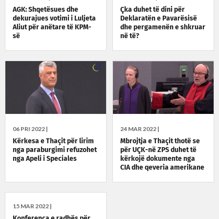
AGK: Shqetësues dhe
Çka duhet të dini për
dekurajues votimi i Luljeta
Deklaratën e Pavarësisë
Aliut për anëtare të KPM-
dhe pergamenën e shkruar
së
në të?
06 PRI 2022 |
24 MAR 2022 |
Kërkesa e Thaçit për lirim
Mbrojtja e Thaçit thotë se
nga paraburgimi refuzohet
për UÇK-në ZPS duhet të
nga Apeli i Speciales
kërkojë dokumente nga
CIA dhe qeveria amerikane
15 MAR 2022 |
Konferenca e radhës për