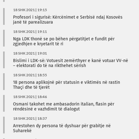
18 SHK 2021 | 19:15
Profesori i sigurisë: Kërcënimet e Serbisë ndaj Kosovës
janë të parealizuara
18 SHK 2021 | 19:11
Nga LDK thonë se po bëhen përgatitjet e fundit për
zgjedhjen e kryetarit të ri
18 SHK 2021 | 19:01
Bislimi i LDK-së: Votuesit zemërthyer e kanë votuar VV-në
– elektorati do të na rikthehet sërish
18 SHK 2021 | 18:55
18 persona aplikojnë për statusin e viktimës në rastin
Thaçi dhe të tjerët
18 SHK 2021 | 18:46
Osmani takohet me ambasadorin italian, flasin për
rëndësinë e vazhdimit të dialogut
18 SHK 2021 | 18:37
Arrestohen dy persona të dyshuar për grabitje në
Suharekë