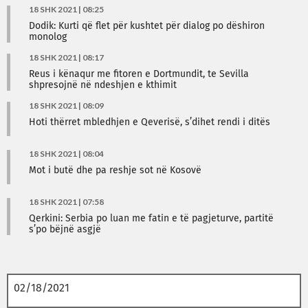
18 SHK 2021 | 08:25
Dodik: Kurti që flet për kushtet për dialog po dëshiron
monolog
18 SHK 2021 | 08:17
Reus i kënaqur me fitoren e Dortmundit, te Sevilla
shpresojnë në ndeshjen e kthimit
18 SHK 2021 | 08:09
Hoti thërret mbledhjen e Qeverisë, s’dihet rendi i ditës
18 SHK 2021 | 08:04
Mot i butë dhe pa reshje sot në Kosovë
18 SHK 2021 | 07:58
Qerkini: Serbia po luan me fatin e të pagjeturve, partitë
s’po bëjnë asgjë