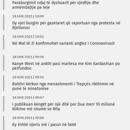
Paraburgimit ndaj të dyshuarit për vjedhje dhe
armëmbajtje pa leje
18 SHK 2021 | 10:09
Dy vjet burgim për gazetaret që raportuan nga protesta në
Bjellorusi
18 SHK 2021 | 10:01
Në Mal të Zi konfirmohet varianti anglez i Coronavirusit
18 SHK 2021 | 09:54
Kanye West në ankth pasi martesa me Kim Kardashian po
përfundon
18 SHK 2021 | 09:52
Bahtiri kërkon nga menaxhmenti i Trepçës rikthimin në
punë të minatorëve
18 SHK 2021 | 09:47
I publikuan këngët për një ditë por Dua merr 10 milionë
klikime më shumë se Rita
18 SHK 2021 | 09:44
Ky është njeriu më i pasur në botë