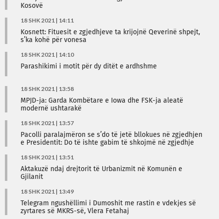
Kosovë
18 SHK 2021 | 14:11
Kosnett: Fituesit e zgjedhjeve ta krijojnë Qeverinë shpejt,
s’ka kohë për vonesa
18 SHK 2021 | 14:10
Parashikimi i motit për dy ditët e ardhshme
18 SHK 2021 | 13:58
MPJD-ja: Garda Kombëtare e Iowa dhe FSK-ja aleatë
modernë ushtarakë
18 SHK 2021 | 13:57
Pacolli paralajmëron se s’do të jetë bllokues në zgjedhjen
e Presidentit: Do të ishte gabim të shkojmë në zgjedhje
18 SHK 2021 | 13:51
Aktakuzë ndaj drejtorit të Urbanizmit në Komunën e
Gjilanit
18 SHK 2021 | 13:49
Telegram ngushëllimi i Dumoshit me rastin e vdekjes së
zyrtares së MKRS-së, Vlera Fetahaj