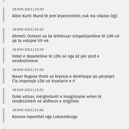
18 SHK 2021 | 22:30
Albin Kurti: Mund të jem kryeministër, nuk ma ndalon ligji
18 SHK 2021 | 22:23
Ahmeti: Osmani ua ka lehtësuar simpatizantëve të LDK-së
që ta votojnë VV-në
18 SHK 2021 | 21:59
Votat e deputetëve të LDK-së nga 62 për qind e
vendvotimeve
18 SHK 2021 | 21:56
Naser Rugova thotë se kryesia e dorëhequr po përpiqet
t’ia imponojë LDK-së kryetarin e ri
18 SHK 2021 | 21:52
Duke votuar, mërgimtarët e imagjinojnë veten të
rëndësishëm në atdheun e origjinës
18 SHK 2021 | 21:46
Kosova mposhtet nga Luksemburgu