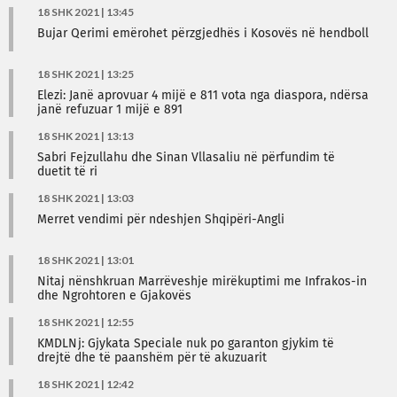
18 SHK 2021 | 13:45
Bujar Qerimi emërohet përzgjedhës i Kosovës në hendboll
18 SHK 2021 | 13:25
Elezi: Janë aprovuar 4 mijë e 811 vota nga diaspora, ndërsa
janë refuzuar 1 mijë e 891
18 SHK 2021 | 13:13
Sabri Fejzullahu dhe Sinan Vllasaliu në përfundim të
duetit të ri
18 SHK 2021 | 13:03
Merret vendimi për ndeshjen Shqipëri-Angli
18 SHK 2021 | 13:01
Nitaj nënshkruan Marrëveshje mirëkuptimi me Infrakos-in
dhe Ngrohtoren e Gjakovës
18 SHK 2021 | 12:55
KMDLNj: Gjykata Speciale nuk po garanton gjykim të
drejtë dhe të paanshëm për të akuzuarit
18 SHK 2021 | 12:42