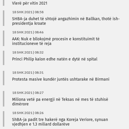
Vlerë për vitin 2021
18 SHK 2021 | 08:58
SHBA-ja duhet të shtojë angazhimin në Ballkan, thotë ish-
presidentja kroate
18 SHK 2021 | 08:46
AAK: Nuk e bllokojmë procesin e konstituimit të
institucioneve të reja
18 SHK 2021 | 08:32
Princi Philip kalon edhe natën e dytë në spital
18 SHK 2021 | 08:31
Protesta masive kundër juntës ushtarake në Birmani
18 SHK 2021 | 08:27
Miliona vetë pa energji në Teksas në mes të stuhisë
dimërore
18 SHK 2021 | 08:26
ShBA-ja padit tre hakerë nga Koreja Veriore, synuan
vjedhjen e 1.3 miliard dollarëve