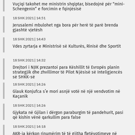
Vuçiqi takohet me ministrin shqiptar, bisedojnë për “mini-
Schengenin” e forcimin e fqinjësisë
18 SHK 2021 | 14:51
Jerusalemi mbulohet nga bora për herë të parë brenda
gjashtë vjetësh
18 SHK 2021 | 14:43
Vdes zyrtarja e Ministrisë së Kulturës, Rinisë dhe Sportit
18 SHK 2021 | 14:32
Drejtori i NJIK prezantoi para Këshillit të Evropës planin
strategjik dhe zhvillimor të Pilot Njësisë së Inteligjencës
së SHKK-së
18 SHK 2021 | 14:26
Glauk Konjufca s’e mori asnjë votë në një vendvotim në
Kaçanik
18 SHK 2021 | 14:26
Gjykata në Gjilan i dërgon paraburgim të pandehurit, pasi
që kishin vënë qarkullim para false
18 SHK 2021 | 14:18
AKR-ja kërkon rinumërim të të gjitha fletëvotimeve në