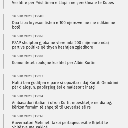
Vështirë për Prishtinën e Llapin në çerekfinale të Kupës
18 SHK 2021 | 12:40
Dua Lipa kryeson listën e 100 njerëzve më me ndikim në
botë
18 SHK 2021 | 12:36
PZAP shqipton gjoba në vlerë mbi 200 mijë euro ndaj
partive politike që thyen heshtjen zgjedhore
18 SHK 2021 | 12:33
Komunitetet zbulojnë kushtet për Albin Kurtin
18 SHK 2021 | 12:27
Haliti bën goditjen e parë si opozitar ndaj Kurtit: Qëndrimi
për dialogun, papërgjegjësi e malësorit inatçi
18 SHK 2021 | 12:24
Ambasadori italian i ofron Kurtit mbështetje në dialog,
kërkon formim të shpejtë të Qeverisë së re
18 SHK 2021 | 12:16
Guvernatori Mehmeti takoi përfaqësuesit e Rrjetit të
Shitësve me Pakicë