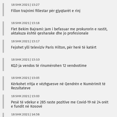
18 SHK 2021 | 15:27
Fillon trajnimi fillestar për gjyqtarët e rinj
18 SHK 2021 | 15:18
Flet Bekim Bajrami: Jam i befasuar me prokurorin e rastit,
aktakuza është qesharake dhe jo profesionale
18 SHK 2021 | 15:17
Fejohet ylli televiziv Paris Hilton, për herë të katërt
18 SHK 2021 | 15:10
KQZ-ja vendos të rinumërohen 12 vendvotime
18 SHK 2021 | 15:05
Kërkohet rritja e vëzhguesve në Qendrën e Numërimit të
Rezultateve
18 SHK 2021 | 15:03
Pesë të vdekur e 285 raste pozitive me Covid-19 në 24 orët
e fundit në Kosovë
18 SHK 2021 | 14:58