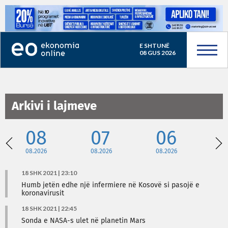
E SHTUNË
08 GUS 2026
Arkivi i lajmeve
08
07
06
08.2026
08.2026
08.2026
08
18 SHK 2021 | 23:10
Humb jetën edhe një infermiere në Kosovë si pasojë e
koronavirusit
18 SHK 2021 | 22:45
Sonda e NASA-s ulet në planetin Mars