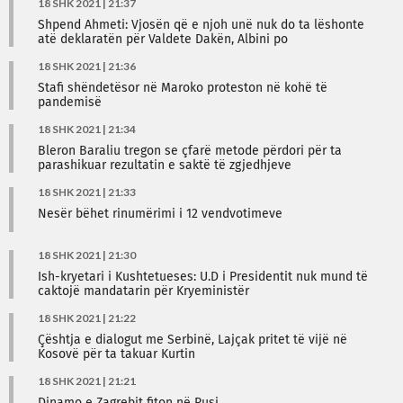
18 SHK 2021 | 21:37
Shpend Ahmeti: Vjosën që e njoh unë nuk do ta lëshonte
atë deklaratën për Valdete Dakën, Albini po
18 SHK 2021 | 21:36
Stafi shëndetësor në Maroko proteston në kohë të
pandemisë
18 SHK 2021 | 21:34
Bleron Baraliu tregon se çfarë metode përdori për ta
parashikuar rezultatin e saktë të zgjedhjeve
18 SHK 2021 | 21:33
Nesër bëhet rinumërimi i 12 vendvotimeve
18 SHK 2021 | 21:30
Ish-kryetari i Kushtetueses: U.D i Presidentit nuk mund të
caktojë mandatarin për Kryeministër
18 SHK 2021 | 21:22
Çështja e dialogut me Serbinë, Lajçak pritet të vijë në
Kosovë për ta takuar Kurtin
18 SHK 2021 | 21:21