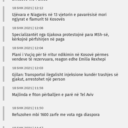
18 SHK 2021 | 12:12
Ujëvara e Niagarës në 13 vjetorin e pavarësisë mori
ngjyrat e flamurit të Kosovës
18 SHK 2021 | 12:08
Specializantët nga Gjakova protestojnë para MSh-së,
kërkojnë përfshirjen në paga
18 SHK 2021 | 12:04
Plani i Vuçiq për të rritur ndikimin në Kosovë përmes
vendeve të rezervuara, reagon edhe Emilia Rexhepi
18 SHK 2021 | 12:03
Gjilan: Transportoi ilegalisht injeksione kundër trashjes së
gjakut, arrestohet një person
18 SHK 2021 | 11:58
Majlinda e fiton përballjen e parë në Tel Aviv
18 SHK 2021 | 11:50
Refuzohen mbi 1600 zarfe me vota nga diaspora
18 SHK 2021 | 11:47