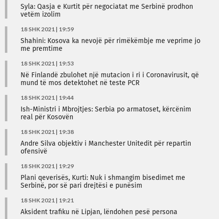
Syla: Qasja e Kurtit për negociatat me Serbinë prodhon
vetëm izolim
18 SHK 2021 | 19:59
Shahini: Kosova ka nevojë për rimëkëmbje me veprime jo
me premtime
18 SHK 2021 | 19:53
Në Finlandë zbulohet një mutacion i ri i Coronavirusit, që
mund të mos detektohet në teste PCR
18 SHK 2021 | 19:44
Ish-Ministri i Mbrojtjes: Serbia po armatoset, kërcënim
real për Kosovën
18 SHK 2021 | 19:38
Andre Silva objektiv i Manchester Unitedit për repartin
ofensivë
18 SHK 2021 | 19:29
Plani qeverisës, Kurti: Nuk i shmangim bisedimet me
Serbinë, por së pari drejtësi e punësim
18 SHK 2021 | 19:21
Aksident trafiku në Lipjan, lëndohen pesë persona