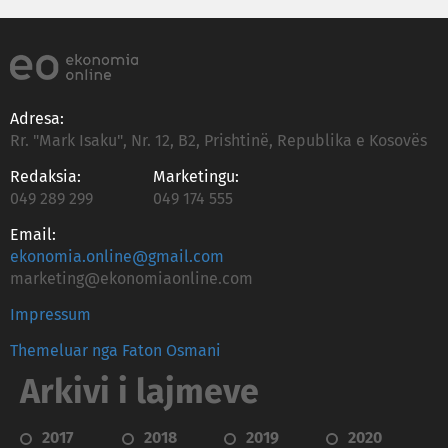
Adresa:
Rr. "Mark Isaku", Nr. 12, B2, Prishtinë, Republika e Kosovës
Redaksia:
Marketingu:
049 289 299
049 174 555
Email:
ekonomia.online@gmail.com
marketing@ekonomiaonline.com
Impressum
Themeluar nga Faton Osmani
Arkivi i lajmeve
2017
2018
2019
2020