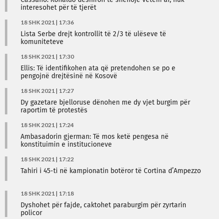
Cassano: Ronaldo dëshiron të shënojë vetëm ai, nuk
interesohet për të tjerët
18 SHK 2021 | 17:36
Lista Serbe drejt kontrollit të 2/3 të ulëseve të
komuniteteve
18 SHK 2021 | 17:30
Ellis: Të identifikohen ata që pretendohen se po e
pengojnë drejtësinë në Kosovë
18 SHK 2021 | 17:27
Dy gazetare bjelloruse dënohen me dy vjet burgim për
raportim të protestës
18 SHK 2021 | 17:24
Ambasadorin gjerman: Të mos ketë pengesa në
konstituimin e institucioneve
18 SHK 2021 | 17:22
Tahiri i 45-ti në kampionatin botëror të Cortina d’Ampezzo
18 SHK 2021 | 17:18
​Dyshohet për fajde, caktohet paraburgim për zyrtarin
policor