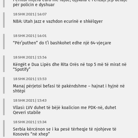
Përfitoi mijëra euro me fajde, Gjykata e Ferizajt jep detaje
për policin e dyshuar
18 SHK 2021 | 16:07
NBA: Utah Jazz e vazhdon ecurinë e shkëlqyer
18 SHK 2021 | 16:01
“Për’puthen” do t’i bashkohet edhe një 64-vjeçare
18 SHK 2021 | 15:56
Këngët e Dua Lipës dhe Rita Orës në top 5 më të mirat në
“Spotify”
18 SHK 2021 | 15:53
Manaj përjetoi befasi të pakëndshme – hajnat i hyjnë në
shtëpi
18 SHK 2021 | 15:43
Vllasi: LVV duhet të bëjë koalicion me PDK-në, duhet
Qeveri stabile
18 SHK 2021 | 15:34
Serbia kërcënon se i ka pesë tërheqje të njohjeve të
Kosovës “në xhep”