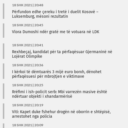
18 SHK 2021 | 20:48
Përfundon edhe çereku i tretë i duelit Kosovë –
Luksemburg, mësoni rezultatin
18 SHK 2021 | 20:45
Vlora Dumoshi ndër gratë me të votuara në LDK
18 SHK 2021 | 20:41
Rexhbeçaj, kandidat për ta përfaqësuar Gjermaninë në
Lojërat Olimpike
18 SHK 2021 | 20:36
I kërkoi të dëmtuarës 3 mijë euro borxh, dënohet
përfaqësuesi për mbrojtjen e viktimave
18 SHK 2021 | 20:25
Rrëfimi i ish-policit serb: Mbi varrezën masive është
ndërtuar objekti i xhandarmërisë
18 SHK 2021 | 20:19
Viti: Kapet duke fshehur drogën në oborrin e shtëpisë,
arrestohet nga policia
18 SHK 2021 | 20:09