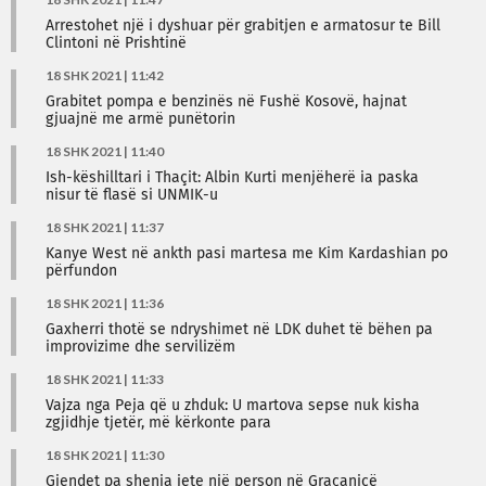
Arrestohet një i dyshuar për grabitjen e armatosur te Bill
Clintoni në Prishtinë
18 SHK 2021 | 11:42
Grabitet pompa e benzinës në Fushë Kosovë, hajnat
gjuajnë me armë punëtorin
18 SHK 2021 | 11:40
Ish-këshilltari i Thaçit: Albin Kurti menjëherë ia paska
nisur të flasë si UNMIK-u
18 SHK 2021 | 11:37
Kanye West në ankth pasi martesa me Kim Kardashian po
përfundon
18 SHK 2021 | 11:36
Gaxherri thotë se ndryshimet në LDK duhet të bëhen pa
improvizime dhe servilizëm
18 SHK 2021 | 11:33
Vajza nga Peja që u zhduk: U martova sepse nuk kisha
zgjidhje tjetër, më kërkonte para
18 SHK 2021 | 11:30
Gjendet pa shenja jete një person në Graçanicë