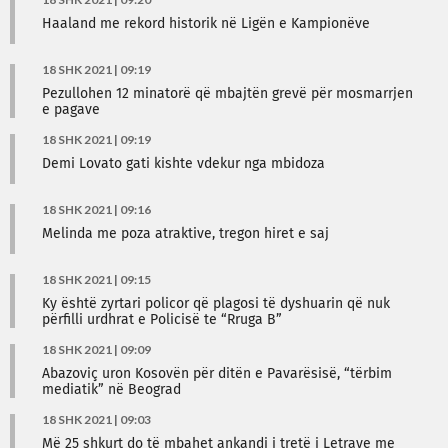
Haaland me rekord historik në Ligën e Kampionëve
18 SHK 2021 | 09:19
Pezullohen 12 minatorë që mbajtën grevë për mosmarrjen
e pagave
18 SHK 2021 | 09:19
Demi Lovato gati kishte vdekur nga mbidoza
18 SHK 2021 | 09:16
Melinda me poza atraktive, tregon hiret e saj
18 SHK 2021 | 09:15
Ky është zyrtari policor që plagosi të dyshuarin që nuk
përfilli urdhrat e Policisë te “Rruga B”
18 SHK 2021 | 09:09
Abazoviç uron Kosovën për ditën e Pavarësisë, “tërbim
mediatik” në Beograd
18 SHK 2021 | 09:03
Më 25 shkurt do të mbahet ankandi i tretë i Letrave me