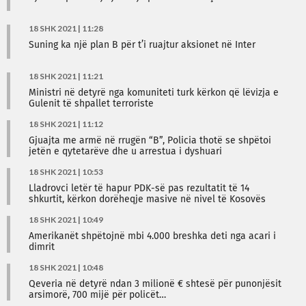
18 SHK 2021 | 11:28
Suning ka një plan B për t’i ruajtur aksionet në Inter
18 SHK 2021 | 11:21
Ministri në detyrë nga komuniteti turk kërkon që lëvizja e
Gulenit të shpallet terroriste
18 SHK 2021 | 11:12
Gjuajta me armë në rrugën “B”, Policia thotë se shpëtoi
jetën e qytetarëve dhe u arrestua i dyshuari
18 SHK 2021 | 10:53
Lladrovci letër të hapur PDK-së pas rezultatit të 14
shkurtit, kërkon dorëheqje masive në nivel të Kosovës
18 SHK 2021 | 10:49
Amerikanët shpëtojnë mbi 4.000 breshka deti nga acari i
dimrit
18 SHK 2021 | 10:48
Qeveria në detyrë ndan 3 milionë € shtesë për punonjësit
arsimorë, 700 mijë për policët…