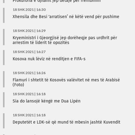
Prokuroria e Gjilanit jep detaje për rrëmbimin
18 SHK 2021 | 16:30
Xhensila dhe Besi ‘arratisen’ në këtë vend për pushime
18 SHK 2021 | 16:29
Kryeministri i Gjeorgjisë jep dorëheqje pas urdhrit për
arrestim të liderit të opozitës
18 SHK 2021 | 16:27
Kosova nuk lëviz në renditjen e FIFA-s
18 SHK 2021 | 16:26
Flamuri i shtetit të Kosovës valëvitet në mes të Arabisë
(Foto)
18 SHK 2021 | 16:18
Sia do lansojë këngë me Dua Lipën
18 SHK 2021 | 16:18
Deputetët e LDK-së që mund të mbesin jashtë Kuvendit