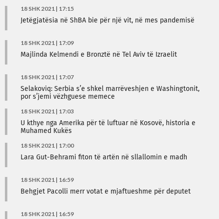
18 SHK 2021 | 17:15
Jetëgjatësia në ShBA bie për një vit, në mes pandemisë
18 SHK 2021 | 17:09
Majlinda Kelmendi e Bronztë në Tel Aviv të Izraelit
18 SHK 2021 | 17:07
Selakoviq: Serbia s’e shkel marrëveshjen e Washingtonit,
por s’jemi vëzhguese memece
18 SHK 2021 | 17:03
U kthye nga Amerika për të luftuar në Kosovë, historia e
Muhamed Kukës
18 SHK 2021 | 17:00
Lara Gut-Behrami fiton të artën në sllallomin e madh
18 SHK 2021 | 16:59
Behgjet Pacolli merr votat e mjaftueshme për deputet
18 SHK 2021 | 16:59