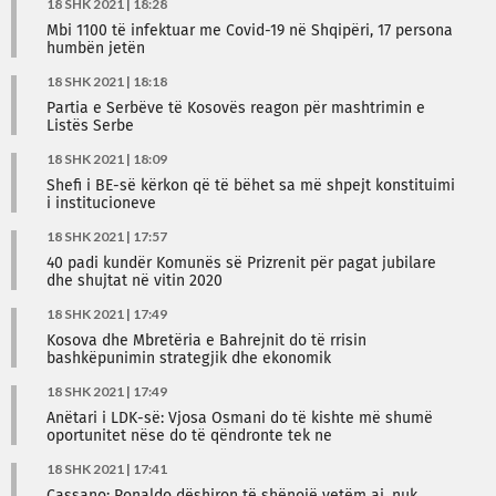
18 SHK 2021 | 18:28
Mbi 1100 të infektuar me Covid-19 në Shqipëri, 17 persona
humbën jetën
18 SHK 2021 | 18:18
Partia e Serbëve të Kosovës reagon për mashtrimin e
Listës Serbe
18 SHK 2021 | 18:09
Shefi i BE-së kërkon që të bëhet sa më shpejt konstituimi
i institucioneve
18 SHK 2021 | 17:57
40 padi kundër Komunës së Prizrenit për pagat jubilare
dhe shujtat në vitin 2020
18 SHK 2021 | 17:49
Kosova dhe Mbretëria e Bahrejnit do të rrisin
bashkëpunimin strategjik dhe ekonomik
18 SHK 2021 | 17:49
Anëtari i LDK-së: Vjosa Osmani do të kishte më shumë
oportunitet nëse do të qëndronte tek ne
18 SHK 2021 | 17:41