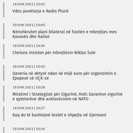
18 SHK 2021 | 10:45
Vdes punëtorja e Radio Plusit
18 SHK 2021 | 10:40
Nënshkruhet plani bilateral në fushën e mbrojtjes mes
Kosovës dhe Italisë
18 SHK 2021 | 10:34
Chelsea insiston për mbrojtësin Niklas Sule
18 SHK 2021 | 10:33
Qeveria në detyrë ndan 40 mijë euro për organizimin e
Epopesë së UÇK-së
18 SHK 2021 | 10:28
Miratimi i Strategjisë për Sigurinë, Hoti: Garanton sigurinë
e qytetarëve dhe anëtarësimin në NATO
18 SHK 2021 | 10:27
Kaq do të kushtojnë testet e shpejta në Gjermani
18 SHK 2021 | 10:14