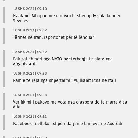
18 SHK 2021 | 09:40
Haaland: Mbappe më motivoi t’i shënoj dy gola kundër
Sevillës
18 SHK 2021 | 09:37
Tërmet në Iran, raportohet për të lënduar
18 SHK 2021 | 09:29
Pak gatishmëri nga NATO për tërheqje të plotë nga
Afganistani
18 SHK 2021 | 09:28
Pamje te reja nga shpërthimi i vullkanit Etna në Itali
18 SHK 2021 | 09:28
Verifikimi i pakove me vota nga diaspora do të marrë disa
ditë
18 SHK 2021 | 09:22
Facebook-u bllokon shpërndarjen e lajmeve në Australi
18 SHK 2021 | 09:20