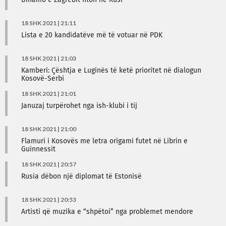
Dinamo e Zagrebit fiton në Rusi
18 SHK 2021 | 21:11
Lista e 20 kandidatëve më të votuar në PDK
18 SHK 2021 | 21:03
Kamberi: Çështja e Luginës të ketë prioritet në dialogun
Kosovë-Serbi
18 SHK 2021 | 21:01
Januzaj turpërohet nga ish-klubi i tij
18 SHK 2021 | 21:00
Flamuri i Kosovës me letra origami futet në Librin e
Guinnessit
18 SHK 2021 | 20:57
Rusia dëbon një diplomat të Estonisë
18 SHK 2021 | 20:53
Artisti që muzika e “shpëtoi” nga problemet mendore