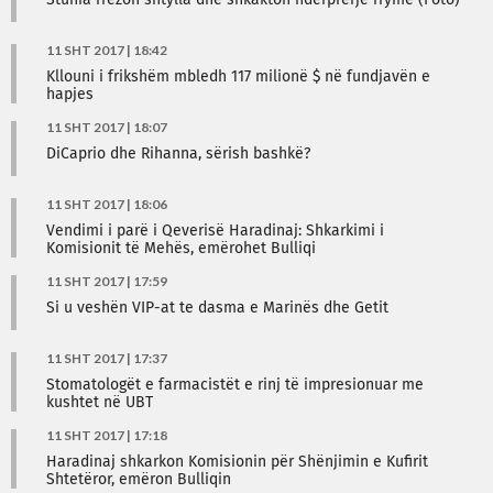
Stuhia rrëzon shtylla dhe shkakton ndërprerje rryme (Foto)
11 SHT 2017 | 18:42
Kllouni i frikshëm mbledh 117 milionë $ në fundjavën e
hapjes
11 SHT 2017 | 18:07
DiCaprio dhe Rihanna, sërish bashkë?
11 SHT 2017 | 18:06
Vendimi i parë i Qeverisë Haradinaj: Shkarkimi i
Komisionit të Mehës, emërohet Bulliqi
11 SHT 2017 | 17:59
Si u veshën VIP-at te dasma e Marinës dhe Getit
11 SHT 2017 | 17:37
Stomatologët e farmacistët e rinj të impresionuar me
kushtet në UBT
11 SHT 2017 | 17:18
Haradinaj shkarkon Komisionin për Shënjimin e Kufirit
Shtetëror, emëron Bulliqin