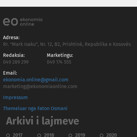
Adresa:
Rr. "Mark Isaku", Nr. 12, B2, Prishtinë, Republika e Kosovës
Redaksia:
Marketingu:
049 289 299
049 174 555
Email:
ekonomia.online@gmail.com
marketing@ekonomiaonline.com
Impressum
Themeluar nga Faton Osmani
Arkivi i lajmeve
2017
2018
2019
2020