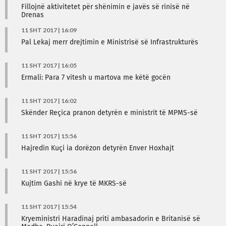
Fillojnë aktivitetet për shënimin e javës së rinisë në
Drenas
11 SHT 2017 | 16:09
Pal Lekaj merr drejtimin e Ministrisë së Infrastrukturës
11 SHT 2017 | 16:05
Ermali: Para 7 vitesh u martova me këtë gocën
11 SHT 2017 | 16:02
Skënder Reçica pranon detyrën e ministrit të MPMS-së
11 SHT 2017 | 15:56
Hajredin Kuçi ia dorëzon detyrën Enver Hoxhajt
11 SHT 2017 | 15:56
Kujtim Gashi në krye të MKRS-së
11 SHT 2017 | 15:54
Kryeministri Haradinaj priti ambasadorin e Britanisë së