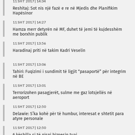
11 SHT 2017 | 14:34
Reshitaj: Sot nis një fazë e re në Mjedis dhe Planifikim
Hapësinor
11 SHT 2017 | 14:27
Hamza merr detyrën në MF, duhet të jemi të kujdesshëm
me borxhin publik
11 SHT 2017 | 13:56
Haradinaj priti në takim Kadri Veselin
11 SHT 2017 | 13:06
Tahiri: Fuqizimi i sundimit të ligjit “pasaportë” për integrim
në BE
11 SHT 2017 | 13:01
Terrorizohen pasagjerët, sulme me gaz lotsjellës në
aeroport
11 SHT 2017 | 12:50
Delawie: S’ka kohë për të humbur, interesat e shtetit para
atyre personale
11 SHT 2017 | 12:50