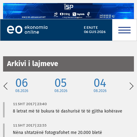
E ENJTE
06 GUS 2026
Arkivi i lajmeve
06
05
04
08.2026
08.2026
08.2026
08
11 SHT 2017 | 23:40
8 letrat më të bukura të dashurisë të të gjitha kohërave
11 SHT 2017 | 22:55
Nëna shtatzënë fotografohet me 20.000 bletë