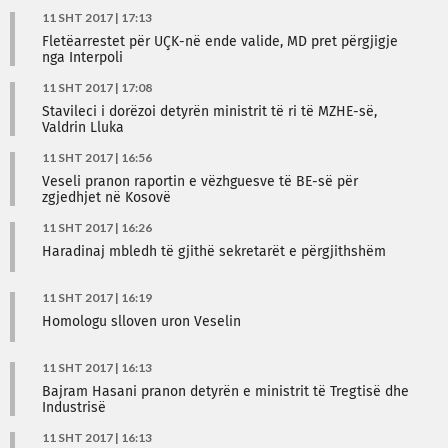
11 SHT 2017 | 17:13
Fletëarrestet për UÇK-në ende valide, MD pret përgjigje
nga Interpoli
11 SHT 2017 | 17:08
Stavileci i dorëzoi detyrën ministrit të ri të MZHE-së,
Valdrin Lluka
11 SHT 2017 | 16:56
Veseli pranon raportin e vëzhguesve të BE-së për
zgjedhjet në Kosovë
11 SHT 2017 | 16:26
Haradinaj mbledh të gjithë sekretarët e përgjithshëm
11 SHT 2017 | 16:19
Homologu slloven uron Veselin
11 SHT 2017 | 16:13
Bajram Hasani pranon detyrën e ministrit të Tregtisë dhe
Industrisë
11 SHT 2017 | 16:13