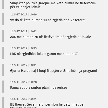
Subjektet politike garojnë me këta numra në fletëvotim
për zgjedhjet lokale
11 SHT 2017 | 10:46
VV do të ketë numrin 10 në zgjedhjet e 22 tetorit
11 SHT 2017 | 10:42
AAK me numrin 50 në fletëvotim për zgjedhjet lokale
11 SHT 2017 | 10:35
LDK në zgjedhjet lokale garon me numrin 47
11 SHT 2017 | 10:31
Gjuriq: Haradinaj i hoqi Trepçën e Ushtrinë nga programi
11 SHT 2017 | 10:28
Rama sot prezanton planin qeverisës
11 SHT 2017 | 10:24
BE thërret Qeverinë t’i përmbushë detyrimet për