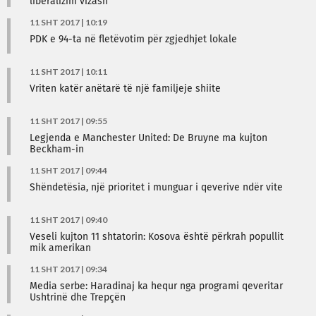
liberalizim vizash
11 SHT 2017 | 10:19
PDK e 94-ta në fletëvotim për zgjedhjet lokale
11 SHT 2017 | 10:11
Vriten katër anëtarë të një familjeje shiite
11 SHT 2017 | 09:55
Legjenda e Manchester United: De Bruyne ma kujton
Beckham-in
11 SHT 2017 | 09:44
Shëndetësia, një prioritet i munguar i qeverive ndër vite
11 SHT 2017 | 09:40
Veseli kujton 11 shtatorin: Kosova është përkrah popullit
mik amerikan
11 SHT 2017 | 09:34
Media serbe: Haradinaj ka hequr nga programi qeveritar
Ushtrinë dhe Trepçën