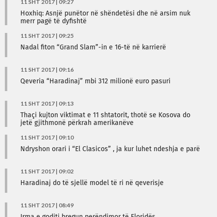
11 SHT 2017 | 09:27
Hoxhiq: Asnjë punëtor në shëndetësi dhe në arsim nuk
merr pagë të dyfishtë
11 SHT 2017 | 09:25
Nadal fiton “Grand Slam”-in e 16-të në karrierë
11 SHT 2017 | 09:16
Qeveria “Haradinaj” mbi 312 milionë euro pasuri
11 SHT 2017 | 09:13
Thaçi kujton viktimat e 11 shtatorit, thotë se Kosova do
jetë gjithmonë përkrah amerikanëve
11 SHT 2017 | 09:10
Ndryshon orari i “El Clasicos” , ja kur luhet ndeshja e parë
11 SHT 2017 | 09:02
Haradinaj do të sjellë model të ri në qeverisje
11 SHT 2017 | 08:49