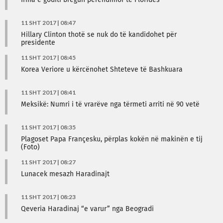
Irma e goditi bregun perëndimor të Floridës
11 SHT 2017 | 08:47
Hillary Clinton thotë se nuk do të kandidohet për
presidente
11 SHT 2017 | 08:45
Korea Veriore u kërcënohet Shteteve të Bashkuara
11 SHT 2017 | 08:41
Meksikë: Numri i të vrarëve nga tërmeti arriti në 90 vetë
11 SHT 2017 | 08:35
Plagoset Papa Françesku, përplas kokën në makinën e tij
(Foto)
11 SHT 2017 | 08:27
Lunacek mesazh Haradinajt
11 SHT 2017 | 08:23
Qeveria Haradinaj “e varur” nga Beogradi