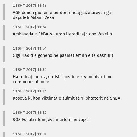
11 SHT 2017 | 11:56
AGK dënon gjuhën e përdorur ndaj gazetarëve nga
deputeti Milaim Zeka
11 SHT 2017 | 11:54
Ambasada e ShBA-së uron Haradinajn dhe Veselin
11 SHT 2017 | 11:54
Gigi Hadid e gdhend në pasmet emrin e të dashurit
11 SHT 2017 | 11:34
Haradinaj merr zyrtarisht postin e kryeministrit me
ceremoni solemne
11 SHT 2017 | 11:26
Kosova kujton viktimat e sulmit të 11 shtatorit në ShBA
11 SHT 2017 | 11:12
SOS Fshati i fëmijëve marton një vajzë
11 SHT 2017 | 11:01