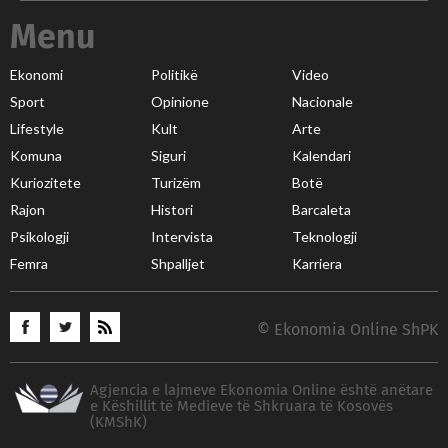
Menu
Ekonomi
Politikë
Video
Sport
Opinione
Nacionale
Lifestyle
Kult
Arte
Komuna
Siguri
Kalendari
Kuriozitete
Turizëm
Botë
Rajon
Histori
Barcaleta
Psikologji
Intervista
Teknologji
Femra
Shpalljet
Karriera
© Ekonomia Online ShPK
Agjencia e lajmeve Ekonomia Online është anëtare
e Këshillit të Medieve të Shkruara të Kosovës
(KMShK)