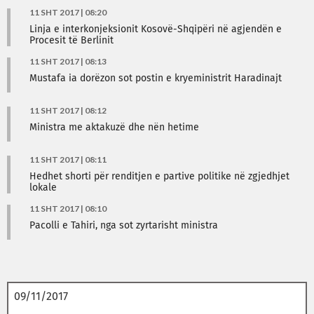
11 SHT 2017 | 08:20
Linja e interkonjeksionit Kosovë-Shqipëri në agjendën e
Procesit të Berlinit
11 SHT 2017 | 08:13
Mustafa ia dorëzon sot postin e kryeministrit Haradinajt
11 SHT 2017 | 08:12
Ministra me aktakuzë dhe nën hetime
11 SHT 2017 | 08:11
Hedhet shorti për renditjen e partive politike në zgjedhjet
lokale
11 SHT 2017 | 08:10
Pacolli e Tahiri, nga sot zyrtarisht ministra