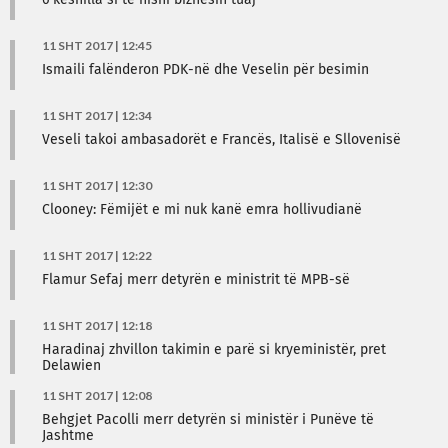
6 këshilla si të nisni biznesin tuaj
11 SHT 2017 | 12:45
Ismaili falënderon PDK-në dhe Veselin për besimin
11 SHT 2017 | 12:34
Veseli takoi ambasadorët e Francës, Italisë e Sllovenisë
11 SHT 2017 | 12:30
Clooney: Fëmijët e mi nuk kanë emra hollivudianë
11 SHT 2017 | 12:22
Flamur Sefaj merr detyrën e ministrit të MPB-së
11 SHT 2017 | 12:18
Haradinaj zhvillon takimin e parë si kryeministër, pret
Delawien
11 SHT 2017 | 12:08
Behgjet Pacolli merr detyrën si ministër i Punëve të
Jashtme