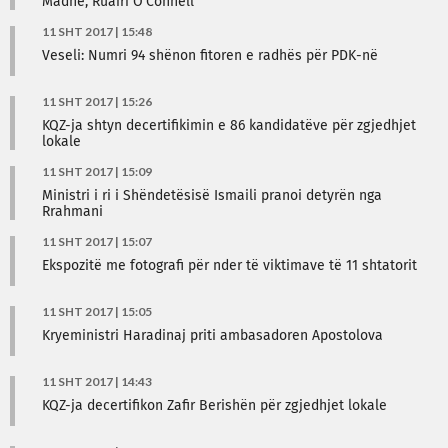
Madhe, Ruairi O’Connell
11 SHT 2017 | 15:48
Veseli: Numri 94 shënon fitoren e radhës për PDK-në
11 SHT 2017 | 15:26
KQZ-ja shtyn decertifikimin e 86 kandidatëve për zgjedhjet
lokale
11 SHT 2017 | 15:09
Ministri i ri i Shëndetësisë Ismaili pranoi detyrën nga
Rrahmani
11 SHT 2017 | 15:07
Ekspozitë me fotografi për nder të viktimave të 11 shtatorit
11 SHT 2017 | 15:05
Kryeministri Haradinaj priti ambasadoren Apostolova
11 SHT 2017 | 14:43
KQZ-ja decertifikon Zafir Berishën për zgjedhjet lokale