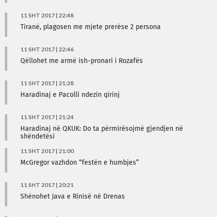
11 SHT 2017 | 22:48
Tiranë, plagosen me mjete prerëse 2 persona
11 SHT 2017 | 22:46
Qëllohet me armë ish-pronari i Rozafës
11 SHT 2017 | 21:28
Haradinaj e Pacolli ndezin qirinj
11 SHT 2017 | 21:24
Haradinaj në QKUK: Do ta përmirësojmë gjendjen në
shëndetësi
11 SHT 2017 | 21:00
McGregor vazhdon “festën e humbjes”
11 SHT 2017 | 20:21
Shënohet Java e Rinisë në Drenas