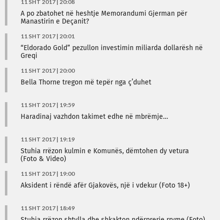
11 SHT 2017 | 20:08
A po zbatohet në heshtje Memorandumi Gjerman për
Manastirin e Deçanit?
11 SHT 2017 | 20:01
“Eldorado Gold” pezullon investimin miliarda dollarësh në
Greqi
11 SHT 2017 | 20:00
Bella Thorne tregon më tepër nga ç’duhet
11 SHT 2017 | 19:59
Haradinaj vazhdon takimet edhe në mbrëmje…
11 SHT 2017 | 19:19
Stuhia rrëzon kulmin e Komunës, dëmtohen dy vetura
(Foto & Video)
11 SHT 2017 | 19:00
Aksident i rëndë afër Gjakovës, një i vdekur (Foto 18+)
11 SHT 2017 | 18:49