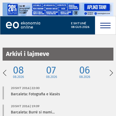
E SHTUNË
08 GUS 2026
Arkivi i lajmeve
08
07
06
08.2026
08.2026
08.2026
08
20 SHT 2016 | 22:00
Barcaleta: Fotografia e klasës
20 SHT 2016 | 19:09
Barcaleta: Burrë si mami…