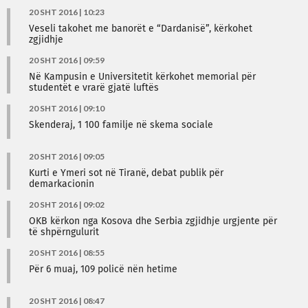
20 SHT 2016 | 10:23
Veseli takohet me banorët e “Dardanisë”, kërkohet
zgjidhje
20 SHT 2016 | 09:59
Në Kampusin e Universitetit kërkohet memorial për
studentët e vrarë gjatë luftës
20 SHT 2016 | 09:10
Skenderaj, 1 100 familje në skema sociale
20 SHT 2016 | 09:05
Kurti e Ymeri sot në Tiranë, debat publik për
demarkacionin
20 SHT 2016 | 09:02
OKB kërkon nga Kosova dhe Serbia zgjidhje urgjente për
të shpërngulurit
20 SHT 2016 | 08:55
Për 6 muaj, 109 policë nën hetime
20 SHT 2016 | 08:47