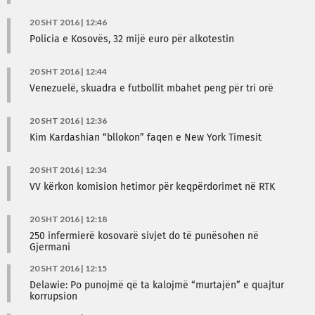
20 SHT 2016 | 12:46
Policia e Kosovës, 32 mijë euro për alkotestin
20 SHT 2016 | 12:44
Venezuelë, skuadra e futbollit mbahet peng për tri orë
20 SHT 2016 | 12:36
Kim Kardashian “bllokon” faqen e New York Timesit
20 SHT 2016 | 12:34
VV kërkon komision hetimor për keqpërdorimet në RTK
20 SHT 2016 | 12:18
250 infermierë kosovarë sivjet do të punësohen në
Gjermani
20 SHT 2016 | 12:15
Delawie: Po punojmë që ta kalojmë “murtajën” e quajtur
korrupsion