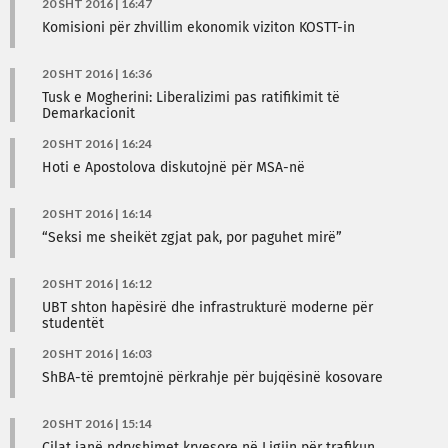
20 SHT 2016 | 16:47
Komisioni për zhvillim ekonomik viziton KOSTT-in
20 SHT 2016 | 16:36
Tusk e Mogherini: Liberalizimi pas ratifikimit të
Demarkacionit
20 SHT 2016 | 16:24
Hoti e Apostolova diskutojnë për MSA-në
20 SHT 2016 | 16:14
“Seksi me sheikët zgjat pak, por paguhet mirë”
20 SHT 2016 | 16:12
UBT shton hapësirë dhe infrastrukturë moderne për
studentët
20 SHT 2016 | 16:03
ShBA-të premtojnë përkrahje për bujqësinë kosovare
20 SHT 2016 | 15:14