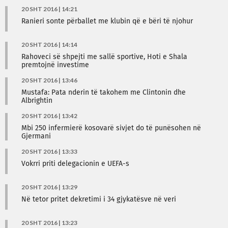
20 SHT 2016 | 14:21
Ranieri sonte përballet me klubin që e bëri të njohur
20 SHT 2016 | 14:14
Rahoveci së shpejti me sallë sportive, Hoti e Shala
premtojnë investime
20 SHT 2016 | 13:46
Mustafa: Pata nderin të takohem me Clintonin dhe
Albrightin
20 SHT 2016 | 13:42
Mbi 250 infermierë kosovarë sivjet do të punësohen në
Gjermani
20 SHT 2016 | 13:33
Vokrri priti delegacionin e UEFA-s
20 SHT 2016 | 13:29
Në tetor pritet dekretimi i 34 gjykatësve në veri
20 SHT 2016 | 13:23