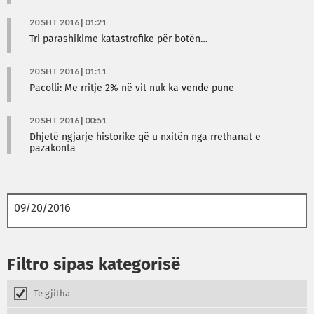
20 SHT 2016 | 01:21
Tri parashikime katastrofike për botën…
20 SHT 2016 | 01:11
Pacolli: Me rritje 2% në vit nuk ka vende pune
20 SHT 2016 | 00:51
Dhjetë ngjarje historike që u nxitën nga rrethanat e
pazakonta
Filtro sipas kategorisë
Te gjitha