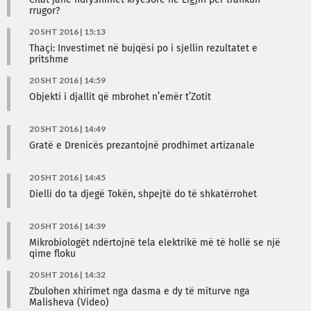
Cilat janë ndryshimet kryesore në Ligjin për trafikun
rrugor?
20 SHT 2016 | 15:13
Thaçi: Investimet në bujqësi po i sjellin rezultatet e
pritshme
20 SHT 2016 | 14:59
Objekti i djallit që mbrohet n’emër t’Zotit
20 SHT 2016 | 14:49
Gratë e Drenicës prezantojnë prodhimet artizanale
20 SHT 2016 | 14:45
Dielli do ta djegë Tokën, shpejtë do të shkatërrohet
20 SHT 2016 | 14:39
Mikrobiologët ndërtojnë tela elektrikë më të hollë se një
qime floku
20 SHT 2016 | 14:32
Zbulohen xhirimet nga dasma e dy të miturve nga
Malisheva (Video)