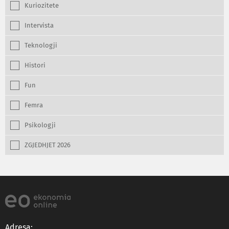
Kuriozitete
Intervista
Teknologji
Histori
Fun
Femra
Psikologji
ZGJEDHJET 2026
Adresa: