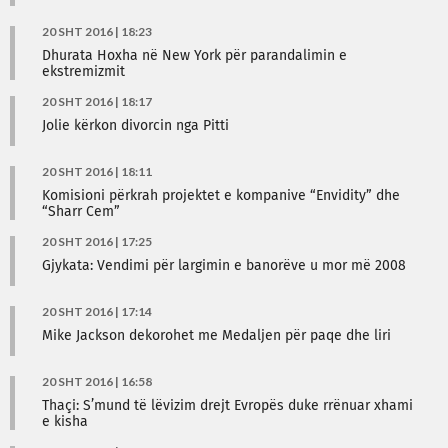
20 SHT 2016 | 18:23
Dhurata Hoxha në New York për parandalimin e
ekstremizmit
20 SHT 2016 | 18:17
Jolie kërkon divorcin nga Pitti
20 SHT 2016 | 18:11
Komisioni përkrah projektet e kompanive “Envidity” dhe
“Sharr Cem”
20 SHT 2016 | 17:25
Gjykata: Vendimi për largimin e banorëve u mor më 2008
20 SHT 2016 | 17:14
Mike Jackson dekorohet me Medaljen për paqe dhe liri
20 SHT 2016 | 16:58
Thaçi: S’mund të lëvizim drejt Evropës duke rrënuar xhami
e kisha