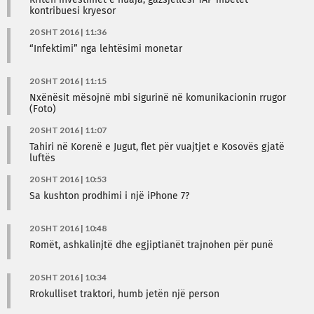
Rriten investimet e huaja, gazsjellësi TAP mbetet
kontribuesi kryesor
20 SHT 2016 | 11:36
“Infektimi” nga lehtësimi monetar
20 SHT 2016 | 11:15
Nxënësit mësojnë mbi sigurinë në komunikacionin rrugor
(Foto)
20 SHT 2016 | 11:07
Tahiri në Korenë e Jugut, flet për vuajtjet e Kosovës gjatë
luftës
20 SHT 2016 | 10:53
Sa kushton prodhimi i një iPhone 7?
20 SHT 2016 | 10:48
Romët, ashkalinjtë dhe egjiptianët trajnohen për punë
20 SHT 2016 | 10:34
Rrokulliset traktori, humb jetën një person