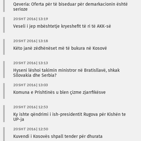
Qeveria: Oferta për të biseduar për demarkacionin është
serioze
20 SHT 2016 | 13:19
Veseli i jep mbështetje kryeshefit të ri të AKK-së
20 SHT 2016 | 13:18
Këto janë zëdhënëset më të bukura në Kosovë
20 SHT 2016 | 13:13
Hyseni lëshoi takimin ministror në Bratisllavë, shkak
Sllovakia dhe Serbia?
20 SHT 2016 | 13:03
Komuna e Prishtinës u blen çizme zjarrfikësve
20 SHT 2016 | 12:53
Ky ishte qëndrimi i ish-presidentit Rugova për Kishën te
UP-ja
20 SHT 2016 | 12:50
Kuvendi i Kosovës shpall tender për dhurata