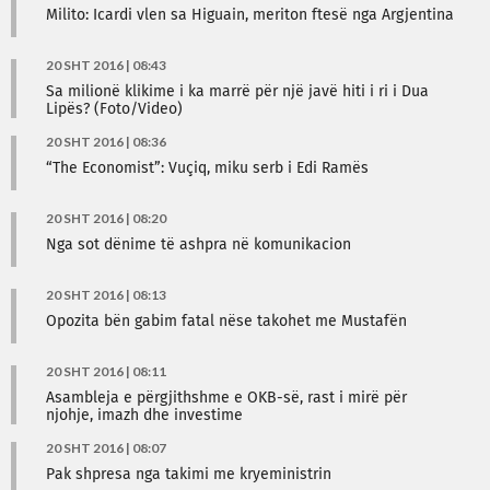
Milito: Icardi vlen sa Higuain, meriton ftesë nga Argjentina
20 SHT 2016 | 08:43
Sa milionë klikime i ka marrë për një javë hiti i ri i Dua
Lipës? (Foto/Video)
20 SHT 2016 | 08:36
“The Economist”: Vuçiq, miku serb i Edi Ramës
20 SHT 2016 | 08:20
Nga sot dënime të ashpra në komunikacion
20 SHT 2016 | 08:13
Opozita bën gabim fatal nëse takohet me Mustafën
20 SHT 2016 | 08:11
Asambleja e përgjithshme e OKB-së, rast i mirë për
njohje, imazh dhe investime
20 SHT 2016 | 08:07
Pak shpresa nga takimi me kryeministrin