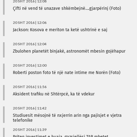
20 SHT 2016 | 12:08
Çifti në vend të unazave shkëmbejnë….gjarpërinj (Foto)
20 SHT 2016 | 12:06
Jackson: Kosova e meriton ta ketë ushtrinë e saj
20 SHT 2016 | 12:04
Zbulohen planetët binjakë, astronomët mbesin gojëhapur
20 SHT 2016 | 12:00
Roberti poston foto të një nate intime me Norën (Foto)
20 SHT 2016 | 11:56
Aksident trafiku në Shtërpcë, ka të vdekur
20 SHT 2016 | 11:42
Studiuesit mësojnë të nxjerrin arin nga pajisjet e vjetra
telefonike
20 SHT 2016 | 11:39