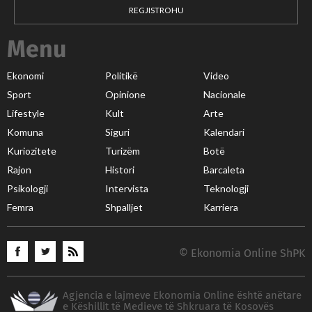
REGJISTROHU
Menu
Ekonomi
Politikë
Video
Sport
Opinione
Nacionale
Lifestyle
Kult
Arte
Komuna
Siguri
Kalendari
Kuriozitete
Turizëm
Botë
Rajon
Histori
Barcaleta
Psikologji
Intervista
Teknologji
Femra
Shpalljet
Karriera
© Ekonomia Online ShPK
Agjencia e lajmeve Ekonomia Online është anëtare
e Këshillit të Medieve të Shkruara të Kosovës