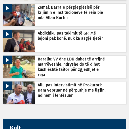
Zemaj: Barra e përgjegjësisë për
krijimin e institucioneve të reja bie
mbi Albin Kurtin
Abdixhiku pas takimit të GP: Më
lejoni pak kohë, nuk ka asgjë tjetër
Baraliu: VV dhe LDK duhet të arrijnë
marrëveshje, ndryshe do të dihet
kush është fajtor për zgjedhjet e
reja
Aliu pas intervistimit në Prokurori:
Kam vepruar në përputhje me ligjin,
ndihem i lehtësuar
Kult