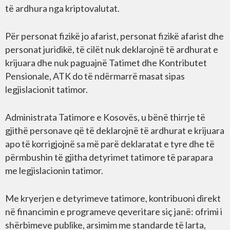
të ardhura nga kriptovalutat.
Për personat fizikë jo afarist, personat fizikë afarist dhe
personat juridikë, të cilët nuk deklarojnë të ardhurat e
krijuara dhe nuk paguajnë Tatimet dhe Kontributet
Pensionale, ATK do të ndërmarrë masat sipas
legjislacionit tatimor.
Administrata Tatimore e Kosovës, u bënë thirrje të
gjithë personave që të deklarojnë të ardhurat e krijuara
apo të korrigjojnë sa më parë deklaratat e tyre dhe të
përmbushin të gjitha detyrimet tatimore të parapara
me legjislacionin tatimor.
Me kryerjen e detyrimeve tatimore, kontribuoni direkt
në financimin e programeve qeveritare siç janë: ofrimi i
shërbimeve publike, arsimim me standarde të larta,