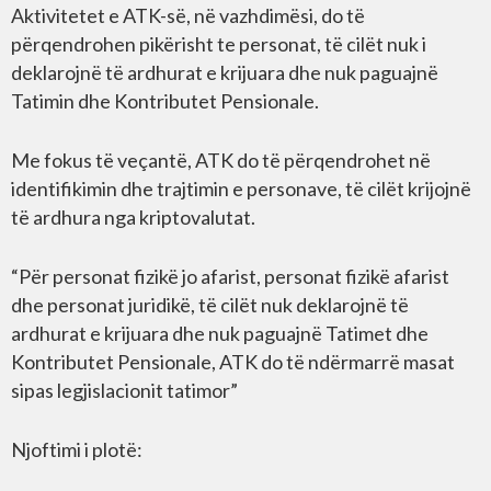
Aktivitetet e ATK-së, në vazhdimësi, do të
përqendrohen pikërisht te personat, të cilët nuk i
deklarojnë të ardhurat e krijuara dhe nuk paguajnë
Tatimin dhe Kontributet Pensionale.
Me fokus të veçantë, ATK do të përqendrohet në
identifikimin dhe trajtimin e personave, të cilët krijojnë
të ardhura nga kriptovalutat.
“Për personat fizikë jo afarist, personat fizikë afarist
dhe personat juridikë, të cilët nuk deklarojnë të
ardhurat e krijuara dhe nuk paguajnë Tatimet dhe
Kontributet Pensionale, ATK do të ndërmarrë masat
sipas legjislacionit tatimor”
Njoftimi i plotë: