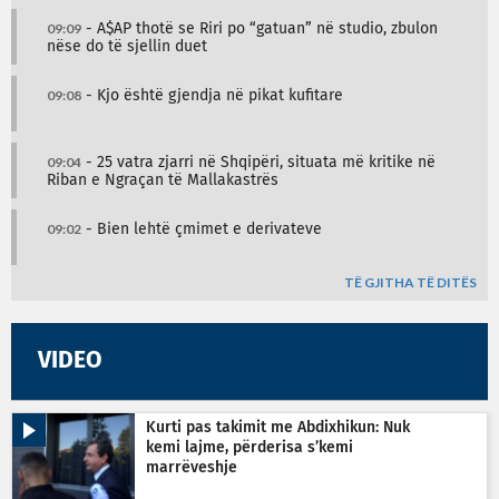
09:09
- A$AP thotë se Riri po “gatuan” në studio, zbulon
nëse do të sjellin duet
09:08
- Kjo është gjendja në pikat kufitare
09:04
- 25 vatra zjarri në Shqipëri, situata më kritike në
Riban e Ngraçan të Mallakastrës
09:02
- Bien lehtë çmimet e derivateve
TË GJITHA TË DITËS
VIDEO
Kurti pas takimit me Abdixhikun: Nuk
kemi lajme, përderisa s’kemi
marrëveshje