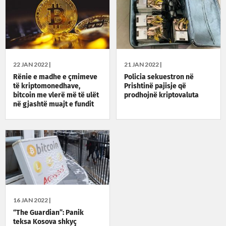
22 JAN 2022 |
21 JAN 2022 |
Rënie e madhe e çmimeve
Policia sekuestron në
të kriptomonedhave,
Prishtinë pajisje që
bitcoin me vlerë më të ulët
prodhojnë kriptovaluta
në gjashtë muajt e fundit
16 JAN 2022 |
“The Guardian”: Panik
teksa Kosova shkyç