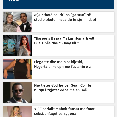
A$AP thotë se Riri po “gatuan” në
studio, zbulon nëse do të sjellin duet
“Harper’s Bazaar” i kushton artikull
Dua Lipës dhe “Sunny Hill”
Elegante dhe me plot hijeshi,
Hygerta shkëlqen me fustanin e zi
Një tjetër goditje për Sean Combs,
burgu i zgjatet edhe më shumë
Ylli i serialit mahnit fansat me fotot
seksi, shfaqet pa sytjena