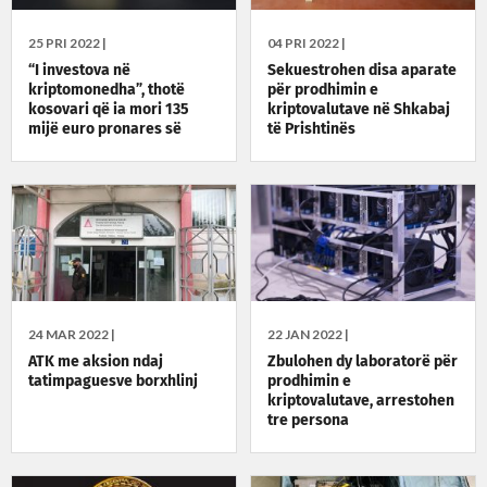
25 PRI 2022 |
04 PRI 2022 |
“I investova në
Sekuestrohen disa aparate
kriptomonedha”, thotë
për prodhimin e
kosovari që ia mori 135
kriptovalutave në Shkabaj
mijë euro pronares së
të Prishtinës
hotelit në Tiranë
24 MAR 2022 |
22 JAN 2022 |
ATK me aksion ndaj
Zbulohen dy laboratorë për
tatimpaguesve borxhlinj
prodhimin e
kriptovalutave, arrestohen
tre persona