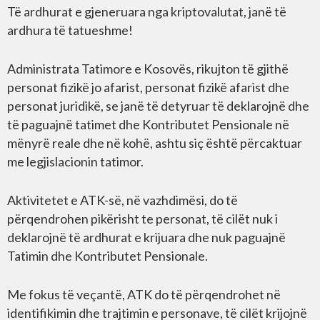
Të ardhurat e gjeneruara nga kriptovalutat, janë të
ardhura të tatueshme!
Administrata Tatimore e Kosovës, rikujton të gjithë
personat fizikë jo afarist, personat fizikë afarist dhe
personat juridikë, se janë të detyruar të deklarojnë dhe
të paguajnë tatimet dhe Kontributet Pensionale në
mënyrë reale dhe në kohë, ashtu siç është përcaktuar
me legjislacionin tatimor.
Aktivitetet e ATK-së, në vazhdimësi, do të
përqendrohen pikërisht te personat, të cilët nuk i
deklarojnë të ardhurat e krijuara dhe nuk paguajnë
Tatimin dhe Kontributet Pensionale.
Me fokus të veçantë, ATK do të përqendrohet në
identifikimin dhe trajtimin e personave, të cilët krijojnë