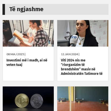
Të ngjashme
08 MAJ 2025 |
11 JAN 2024 |
Investimi më i madh, ai në
Viti 2024 nis me
veten tuaj
“riorganizim të
brendshëm” masiv në
Administratën Tatimore të
Kosovës