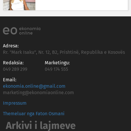
Adresa:
Rr. "Mark Isaku", Nr. 12, B2, Prishtinë, Republika e Kosovës
Redaksia:
Marketingu:
049 289 299
049 174 555
Email:
ekonomia.online@gmail.com
marketing@ekonomiaonline.com
Impressum
Themeluar nga Faton Osmani
Arkivi i lajmeve