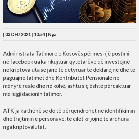
| 03 DHJ 2021 | 10:54 |
Nga
Administrata Tatimore e Kosovës përmes një postimi
në facebook ua ka rikujtuar qytetarëve që investojnë
në kriptovaluta se janë të detyruar të deklarojnë dhe të
paguajnë tatimet dhe Kontributet Pensionale në
mënyrë reale dhe në kohë, ashtu siç është përcaktuar
me legjislacionin tatimor.
ATK-ja ka thënë se do të përqendrohet në identifikimin
dhe trajtimin e personave, të cilët krijojnë të ardhura
nga kriptovalutat.