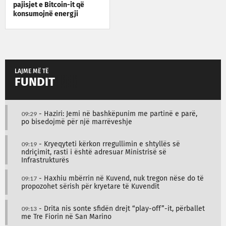
pajisjet e Bitcoin-it që
konsumojnë energji
LAJME MË TË
FUNDIT
09:29
- Haziri: Jemi në bashkëpunim me partinë e parë,
po bisedojmë për një marrëveshje
09:19
- Kryeqyteti kërkon rregullimin e shtyllës së
ndriçimit, rasti i është adresuar Ministrisë së
Infrastrukturës
09:17
- Haxhiu mbërrin në Kuvend, nuk tregon nëse do të
propozohet sërish për kryetare të Kuvendit
09:13
- Drita nis sonte sfidën drejt “play-off”-it, përballet
me Tre Fiorin në San Marino