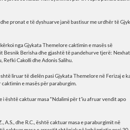
ë dhe pronat e të dyshuarve janë bastisur me urdhër të Gjy
 kërkoi nga Gjykata Themelore caktimin e masës së
tit Besnik Berisha dhe gjashtë të pandehurve tjerë: Nexhat
, Refki Cakolli dhe Adonis Salihu.
shtë liruar të dielën pasi Gjykata Themelore në Ferizaj e k
r caktimin e masës për paraburgim.
 i është caktuar masa “Ndalimi për t’iu afruar vendit apo
.Z., A.S., dhe R.C., është caktuar masa e paraburgimit në
shtë caktuar masa e arrestit shtëpiak në kohëzgjatje prej 30