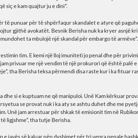
ë siç e kam quajtur ju e dini”.
ër të punuar për të shpërfaqur skandalet e atyre që pagu
jtur gjithë avokatët. Besnik Berisha nuk ka kryer asnjë kr
o mundohet ta mbulojë një skandal për embargo të armëve”.
stimin tim. E kemi një lloj imuniteti jo penal dhe për privim
ë jam privuar me një vendim të një prokurori që është palë e
je”, tha Berisha teksa përmendi disa raste kur i ka fituar ra
ua dhe si e kuptuam ne që manipuloi. Unë Kam kërkuar prov
rsyetua se provat nuk i ka aty se ashtu duhet dhe me pyetj
 tim. Unë jam arrestuar për shkak të emisionit tim në Rubik
të ligjshme”, tha tutje Berisha.
en e javës së kaluar nën dyshimet për tri vepra penale bash