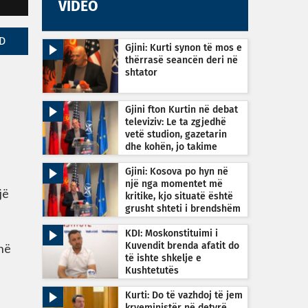
VIDEO
D
Gjini: Kurti synon të mos e
thërrasë seancën deri në
shtator
Gjini fton Kurtin në debat
televiziv: Le ta zgjedhë
vetë studion, gazetarin
dhe kohën, jo takime
private
Gjini: Kosova po hyn në
një nga momentet më
jë
kritike, kjo situatë është
grusht shteti i brendshëm
KDI: Moskonstituimi i
në
Kuvendit brenda afatit do
të ishte shkelje e
Kushtetutës
Kurti: Do të vazhdoj të jem