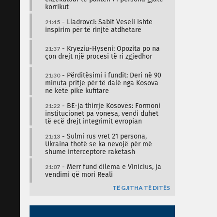
korrikut
21:45
- Lladrovci: Sabit Veseli ishte
inspirim për të rinjtë atdhetarë
21:37
- Kryeziu-Hyseni: Opozita po na
çon drejt një procesi të ri zgjedhor
21:30
- Përditësimi i fundit: Deri në 90
minuta pritje për të dalë nga Kosova
në këtë pikë kufitare
21:22
- BE-ja thirrje Kosovës: Formoni
institucionet pa vonesa, vendi duhet
të ecë drejt integrimit evropian
21:13
- Sulmi rus vret 21 persona,
Ukraina thotë se ka nevojë për më
shumë interceptorë raketash
21:07
- Merr fund dilema e Vinicius, ja
vendimi që mori Reali
TË GJITHA TË DITËS