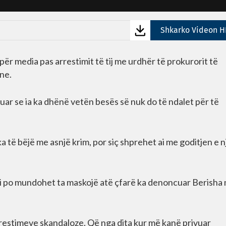
Shkarko Videon H
ër media pas arrestimit të tij me urdhër të prokurorit të
ne.
htuar se ia ka dhënë vetën besës së nuk do të ndalet për të
 ka të bëjë me asnjë krim, por siç shprehet ai me goditjen e n
i po mundohet ta maskojë atë çfarë ka denoncuar Berisha 
arrestimeve skandaloze. Që nga dita kur më kanë privuar