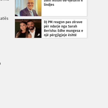
Dani feston 68-vjetorin e
lindjes
katës
DJ PM reagon pas zërave
për ndarje nga Sarah
Berisha: Edhe mungesa e
një përgjigjeje është
përgjigje
a