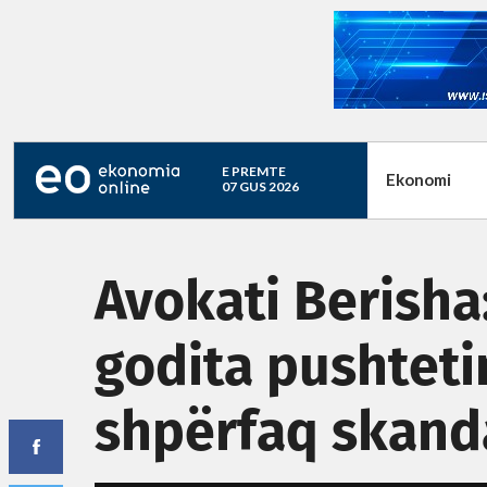
E PREMTE
Ekonomi
07 GUS 2026
Avokati Berisha
godita pushtetin
shpërfaq skand