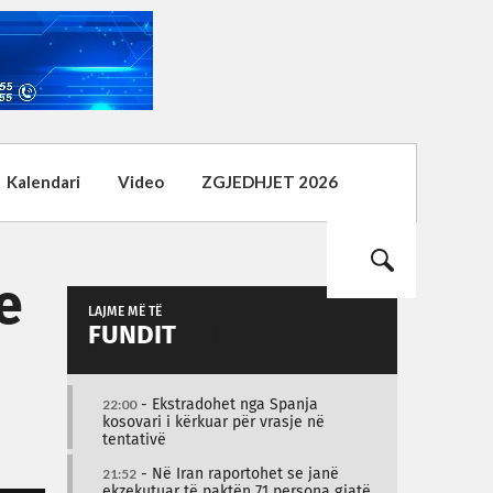
Kalendari
Video
ZGJEDHJET 2026
e
LAJME MË TË
FUNDIT
22:00
- Ekstradohet nga Spanja
kosovari i kërkuar për vrasje në
tentativë
21:52
- Në Iran raportohet se janë
ekzekutuar të paktën 71 persona gjatë