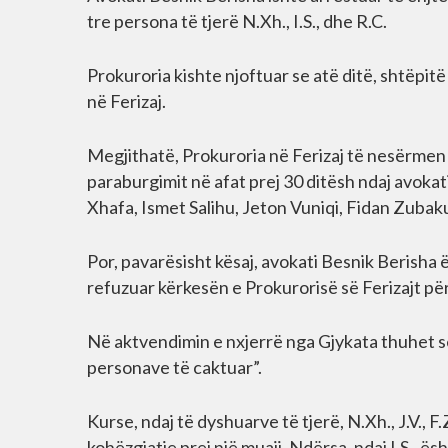
tre persona të tjerë N.Xh., I.S., dhe R.C.
Prokuroria kishte njoftuar se atë ditë, shtëpit
në Ferizaj.
Megjithatë, Prokuroria në Ferizaj të nesërmen
paraburgimit në afat prej 30 ditësh ndaj avoka
Xhafa, Ismet Salihu, Jeton Vuniqi, Fidan Zubaku
Por, pavarësisht kësaj, avokati Besnik Berisha ë
refuzuar kërkesën e Prokurorisë së Ferizajt pë
Në aktvendimin e nxjerrë nga Gjykata thuhet se
personave të caktuar”.
Kurse, ndaj të dyshuarve të tjerë, N.Xh., J.V., F
kohëzgjatje prej një muaji. Ndërsa, ndaj I.S., ë