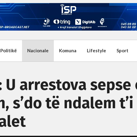
Politikë
Nacionale
Komuna
Lifestyle
Sport
: U arrestova sepse 
, s’do të ndalem t’i
alet