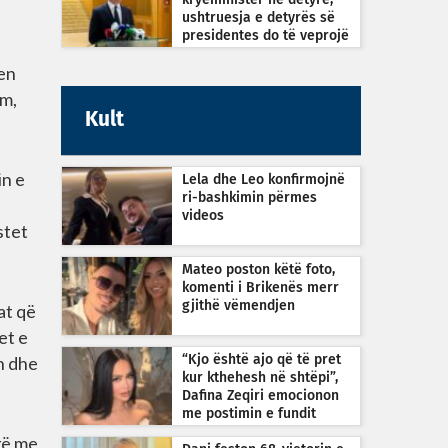
kryeministër në detyrë,
ushtruesja e detyrës së
presidentes do të veprojë
sipas Kushtetutës
hen
im,
Kult
in e
Lela dhe Leo konfirmojnë
ri-bashkimin përmes
videos
stet
Mateo poston këtë foto,
komenti i Brikenës merr
gjithë vëmendjen
at që
et e
on dhe
“Kjo është ajo që të pret
kur kthehesh në shtëpi”,
Dafina Zeqiri emocionon
me postimin e fundit
kë me