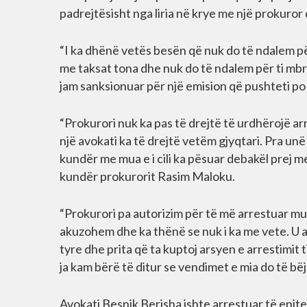
padrejtësisht nga liria në krye me një prokuror q
“I ka dhënë vetës besën që nuk do të ndalem p
me taksat tona dhe nuk do të ndalem për ti mbro
jam sanksionuar për një emision që pushteti p
“Prokurori nuk ka pas të drejtë të urdhërojë arre
një avokati ka të drejtë vetëm gjyqtari. Pra un
kundër me mua e i cili ka pësuar debakël prej me
kundër prokurorit Rasim Maloku.
“Prokurori pa autorizim për të më arrestuar m
akuzohem dhe ka thënë se nuk i ka me vete. U a
tyre dhe prita që ta kuptoj arsyen e arrestimit
ja kam bërë të ditur se vendimet e mia do të bëj 
Avokati Besnik Berisha ishte arrestuar të enjt