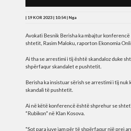
| 19 KOR 2023 | 10:54 |
Nga
Avokati Besnik Berisha ka mbajtur konferencë p
shtetit, Rasim Maloku, raporton Ekonomia Onli
Ai tha se arrestimi i tij është skandaloz duke s
shpërfaqur skandalet e pushtetit.
Berisha ka insistuar sërish se arrestimi i tij nuk
skandali të pushtetit.
Ai në këtë konferencë është shprehur se shtet
“Rubikon” në Klan Kosova.
“Sot para juve jam për të shpërfaqur një prej 