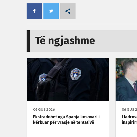
Të ngjashme
06 GUS 2026 |
06 GUS 2
Ekstradohet nga Spanja kosovari i
Lladrovc
kërkuar për vrasje në tentativë
inspirim