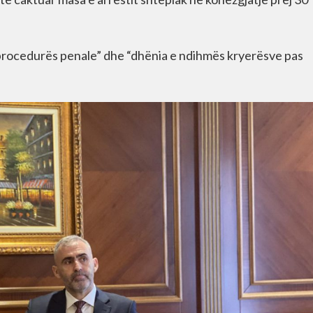
 procedurës penale” dhe “dhënia e ndihmës kryerësve pas