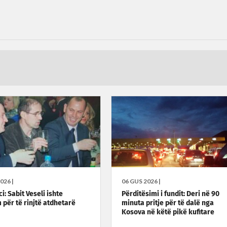
026 |
06 GUS 2026 |
i: Sabit Veseli ishte
Përditësimi i fundit: Deri në 90
 për të rinjtë atdhetarë
minuta pritje për të dalë nga
Kosova në këtë pikë kufitare