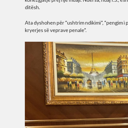
ditësh.
Ata dyshohen për “ushtrim ndikimi”, “pengim i
kryerjes së veprave penale”.