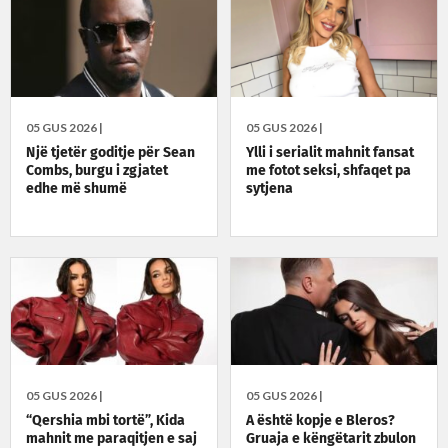
05 GUS 2026 |
05 GUS 2026 |
Një tjetër goditje për Sean
Ylli i serialit mahnit fansat
Combs, burgu i zgjatet
me fotot seksi, shfaqet pa
edhe më shumë
sytjena
05 GUS 2026 |
05 GUS 2026 |
“Qershia mbi tortë”, Kida
A është kopje e Bleros?
mahnit me paraqitjen e saj
Gruaja e këngëtarit zbulon