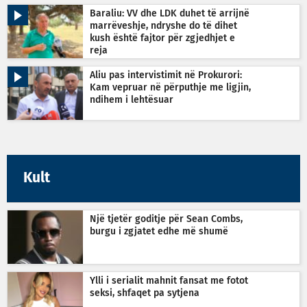
Baraliu: VV dhe LDK duhet të arrijnë
marrëveshje, ndryshe do të dihet
kush është fajtor për zgjedhjet e
reja
Aliu pas intervistimit në Prokurori:
Kam vepruar në përputhje me ligjin,
ndihem i lehtësuar
Kult
Një tjetër goditje për Sean Combs,
burgu i zgjatet edhe më shumë
Ylli i serialit mahnit fansat me fotot
seksi, shfaqet pa sytjena