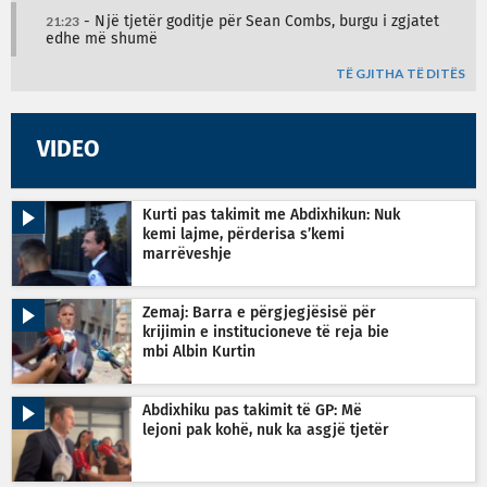
21:23
- Një tjetër goditje për Sean Combs, burgu i zgjatet
edhe më shumë
TË GJITHA TË DITËS
VIDEO
Kurti pas takimit me Abdixhikun: Nuk
kemi lajme, përderisa s’kemi
marrëveshje
Zemaj: Barra e përgjegjësisë për
krijimin e institucioneve të reja bie
mbi Albin Kurtin
Abdixhiku pas takimit të GP: Më
lejoni pak kohë, nuk ka asgjë tjetër