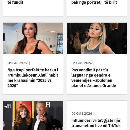
të fundit
pak nga portreti i të birit
05 GUS 2026 |
05 GUS 2026 |
Nga trupi perfekt te barku i
Pas vendimit për t’u
rrumbullakosur, Xhuli habit
larguar nga qendra e
me krahasimin “2025 vs
vëmendjes – zbulohen
2026”
planet e Arianës Grande
05 GUS 2026 |
Influenceri vritet gjatë një
transmetimi live në TikTok