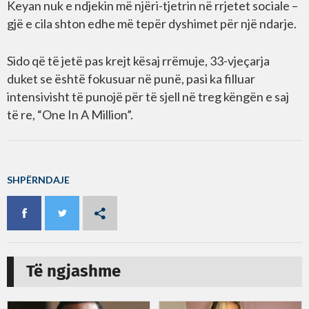
Keyan nuk e ndjekin më njëri-tjetrin në rrjetet sociale –
gjë e cila shton edhe më tepër dyshimet për një ndarje.
Sido që të jetë pas krejt kësaj rrëmuje, 33-vjeçarja
duket se është fokusuar në punë, pasi ka filluar
intensivisht të punojë për të sjell në treg këngën e saj
të re, “One In A Million”.
SHPËRNDAJE
Të ngjashme