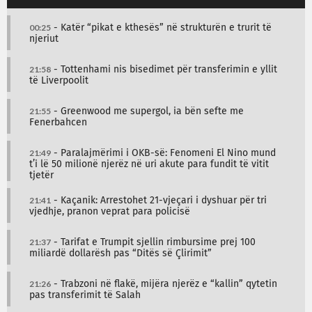
00:25
- Katër “pikat e kthesës” në strukturën e trurit të
njeriut
21:58
- Tottenhami nis bisedimet për transferimin e yllit
të Liverpoolit
21:55
- Greenwood me supergol, ia bën sefte me
Fenerbahcen
21:49
- Paralajmërimi i OKB-së: Fenomeni El Nino mund
t’i lë 50 milionë njerëz në uri akute para fundit të vitit
tjetër
21:41
- Kaçanik: Arrestohet 21-vjeçari i dyshuar për tri
vjedhje, pranon veprat para policisë
21:37
- Tarifat e Trumpit sjellin rimbursime prej 100
miliardë dollarësh pas “Ditës së Çlirimit”
21:26
- Trabzoni në flakë, mijëra njerëz e “kallin” qytetin
pas transferimit të Salah