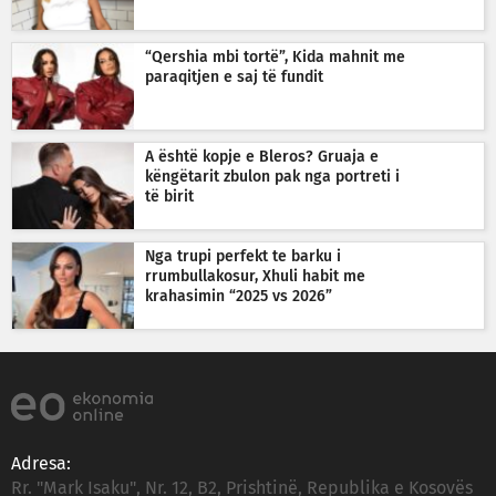
“Qershia mbi tortë”, Kida mahnit me
paraqitjen e saj të fundit
A është kopje e Bleros? Gruaja e
këngëtarit zbulon pak nga portreti i
të birit
Nga trupi perfekt te barku i
rrumbullakosur, Xhuli habit me
krahasimin “2025 vs 2026”
Adresa:
Rr. "Mark Isaku", Nr. 12, B2, Prishtinë, Republika e Kosovës