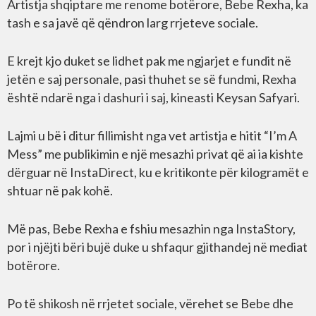
Artistja shqiptare me renome botërore, Bebe Rexha, ka
tash e sa javë që qëndron larg rrjeteve sociale.
E krejt kjo duket se lidhet pak me ngjarjet e fundit në
jetën e saj personale, pasi thuhet se së fundmi, Rexha
është ndarë nga i dashuri i saj, kineasti Keysan Safyari.
Lajmi u bë i ditur fillimisht nga vet artistja e hitit “I’m A
Mess” me publikimin e një mesazhi privat që ai ia kishte
dërguar në InstaDirect, ku e kritikonte për kilogramët e
shtuar në pak kohë.
Më pas, Bebe Rexha e fshiu mesazhin nga InstaStory,
por i njëjti bëri bujë duke u shfaqur gjithandej në mediat
botërore.
Po të shikosh në rrjetet sociale, vërehet se Bebe dhe