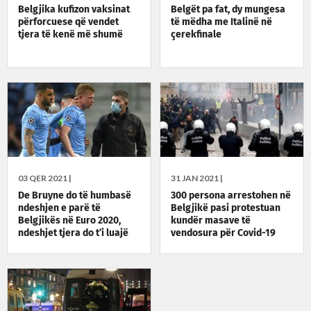
Belgjika kufizon vaksinat
Belgët pa fat, dy mungesa
përforcuese që vendet
të mëdha me Italinë në
tjera të kenë më shumë
çerekfinale
03 QER 2021 |
31 JAN 2021 |
De Bruyne do të humbasë
300 persona arrestohen në
ndeshjen e parë të
Belgjikë pasi protestuan
Belgjikës në Euro 2020,
kundër masave të
ndeshjet tjera do t’i luajë
vendosura për Covid-19
me maskë në fytyrë