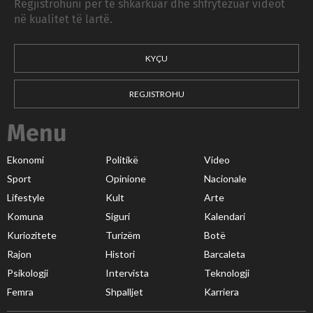
Regjistrohuni për të shkarkuar dhe shfrytëzuar videot
në kualitet të lartë.
KYÇU
REGJISTROHU
Menu
Ekonomi
Politikë
Video
Sport
Opinione
Nacionale
Lifestyle
Kult
Arte
Komuna
Siguri
Kalendari
Kuriozitete
Turizëm
Botë
Rajon
Histori
Barcaleta
Psikologji
Intervista
Teknologji
Femra
Shpalljet
Karriera