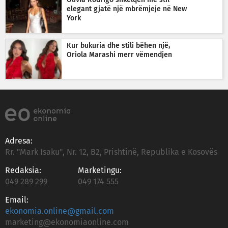
Olivia Rodrigo shkëlqen me stil
elegant gjatë një mbrëmjeje në New
York
Kur bukuria dhe stili bëhen një,
Oriola Marashi merr vëmendjen
Adresa:
Rr. "Mark Isaku", Nr. 12, B2, Prishtinë, Republika e Kosovës
Redaksia:
Marketingu:
049 289 299
049 174 555
Email:
ekonomia.online@gmail.com
marketing@ekonomiaonline.com