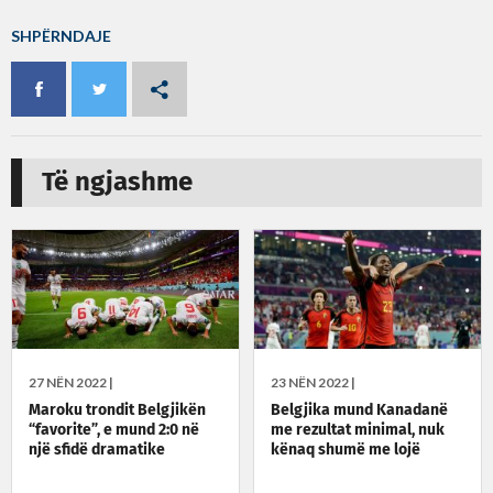
SHPËRNDAJE
Të ngjashme
27 NËN 2022 |
23 NËN 2022 |
Maroku trondit Belgjikën
Belgjika mund Kanadanë
“favorite”, e mund 2:0 në
me rezultat minimal, nuk
një sfidë dramatike
kënaq shumë me lojë