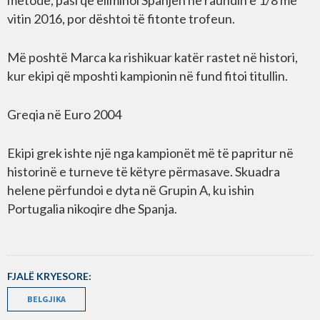
metodë, pasi që eliminoi Spanjën në raundin e 1/8 më
vitin 2016, por dështoi të fitonte trofeun.
Më poshtë Marca ka rishikuar katër rastet në histori,
kur ekipi që mposhti kampionin në fund fitoi titullin.
Greqia në Euro 2004
Ekipi grek ishte një nga kampionët më të papritur në
historinë e turneve të këtyre përmasave. Skuadra
helene përfundoi e dyta në Grupin A, ku ishin
Portugalia nikoqire dhe Spanja.
FJALË KRYESORE:
BELGJIKA