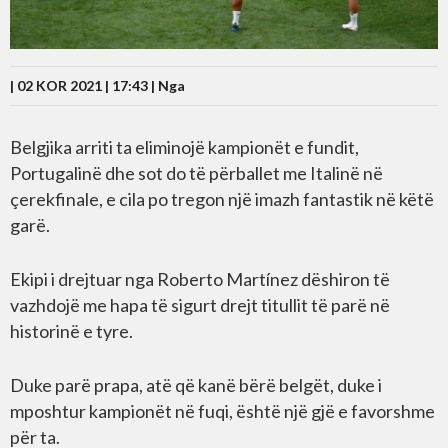
| 02 KOR 2021 | 17:43 |
Nga
Belgjika arriti ta eliminojë kampionët e fundit,
Portugalinë dhe sot do të përballet me Italinë në
çerekfinale, e cila po tregon një imazh fantastik në këtë
garë.
Ekipi i drejtuar nga Roberto Martínez dëshiron të
vazhdojë me hapa të sigurt drejt titullit të parë në
historinë e tyre.
Duke parë prapa, atë që kanë bërë belgët, duke i
mposhtur kampionët në fuqi, është një gjë e favorshme
për ta.