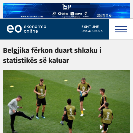
E SHTUNË
08 GUS 2026
Belgjika fërkon duart shkaku i
statistikës së kaluar