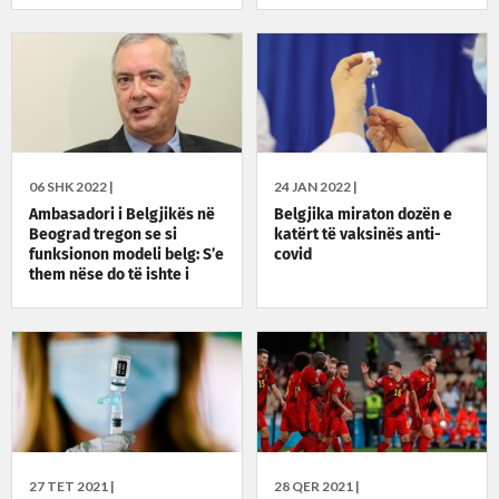
06 SHK 2022 |
24 JAN 2022 |
Ambasadori i Belgjikës në
Belgjika miraton dozën e
Beograd tregon se si
katërt të vaksinës anti-
funksionon modeli belg: S’e
covid
them nëse do të ishte i
zbatueshëm në Kosovë
27 TET 2021 |
28 QER 2021 |