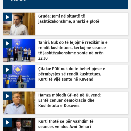
Gruda: Jemi në situatë të
jashtëzakonshme, anarki e plotë
Tahiri: Nuk do të lejojmë rrezikimin e
rendit kushtetues, kërkojmë seancë
të jashtëzakonshme sonte në orën
22:30
Çitaku: PDK nuk do të bëhet pjesë e
përmbysjes së rendit kushtetues,
Kurti të vijë sonte në Kuvend
Hamza mbledh GP-në në Kuvend:
Është cenuar demokracia dhe
Kushtetuta e Kosovës
Kurti thotë se për vazhdim të
seancës vendos Avni Dehari