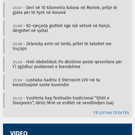
21:47
- Deri në 10 kilometra kolona në Morinë, pritje të
gjata për të hyrë në Kosovë
21:40
- 82-vjeçarja goditet nga një veturë në Korçë,
dërgohet në spital
21:38
- Zelensky arrin në Serbi, pritet të takohet me
Vuçiqin
21:35
- Hoti-Abdixhikut: Po dëshiron poste qeveritare për
t’i zgjidhur problemet e brendshme
21:24
- Lushaku-Sadriu: E thërrasim LVV-në ta
konstituojmë sonte Kuvendin
21:13
- Vushtrria hap festivalin tradicional “Ditët e
Diasporës”, Idrizi: Mirë se erdhët në vendlindjen tuaj
TË GJITHA TË DITËS
VIDEO