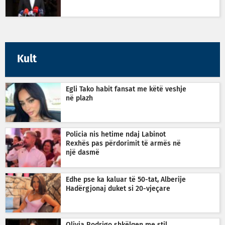
Kult
Egli Tako habit fansat me këtë veshje
në plazh
Policia nis hetime ndaj Labinot
Rexhës pas përdorimit të armës në
një dasmë
Edhe pse ka kaluar të 50-tat, Alberije
Hadërgjonaj duket si 20-vjeçare