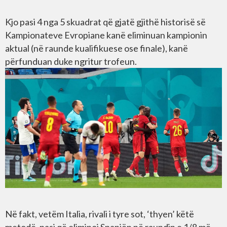
Kjo pasi 4 nga 5 skuadrat që gjatë gjithë historisë së
Kampionateve Evropiane kanë eliminuan kampionin
aktual (në raunde kualifikuese ose finale), kanë
përfunduan duke ngritur trofeun.
Në fakt, vetëm Italia, rivali i tyre sot, ‘thyen’ këtë