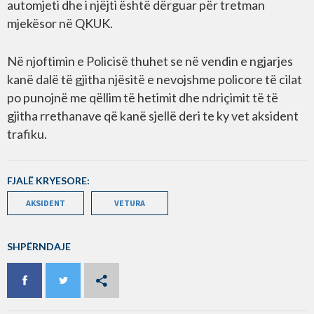
automjeti dhe i njëjti është dërguar për tretman
mjekësor në QKUK.
Në njoftimin e Policisë thuhet se në vendin e ngjarjes
kanë dalë të gjitha njësitë e nevojshme policore të cilat
po punojnë me qëllim të hetimit dhe ndriçimit të të
gjitha rrethanave që kanë sjellë deri te ky vet aksident
trafiku.
FJALË KRYESORE:
AKSIDENT
VETURA
SHPËRNDAJE