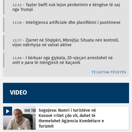
12:13
- Taylor Swift nuk lejon përdorimin e këngëve të saj
nga Trumpi
11:58
- Inteligjenca artificiale dhe planifikimi i pushimeve
11:57
- Zjarret në Shqipëri, Mbrojtja: Situata nën kontroll,
vijon ndërhyrja në vatrat aktive
11:48
- I kërkuar nga gjykata, 20-vjeçari arrestohet në
orët e para të mëngjesit në Kaçanik
TË GJITHA TË DITËS
VIDEO
Sogojeva: Numri i turistëve në
Kosovë rritet çdo vit, duhet të
themelohet Agjencia Kombëtare e
Turizmit