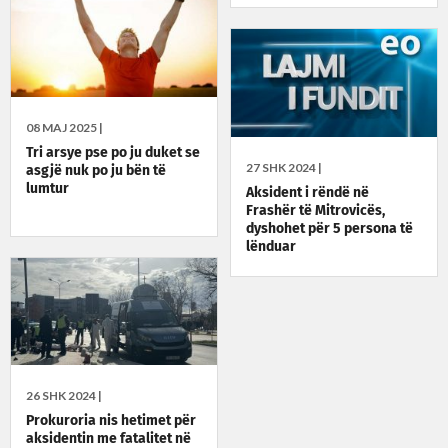
08 MAJ 2025 |
Tri arsye pse po ju duket se
27 SHK 2024 |
asgjë nuk po ju bën të
lumtur
Aksident i rëndë në
Frashër të Mitrovicës,
dyshohet për 5 persona të
lënduar
26 SHK 2024 |
Prokuroria nis hetimet për
aksidentin me fatalitet në