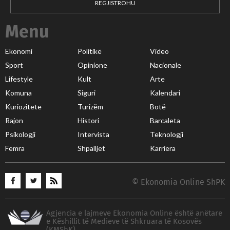
REGJISTROHU
Menu
Ekonomi
Politikë
Video
Sport
Opinione
Nacionale
Lifestyle
Kult
Arte
Komuna
Siguri
Kalendari
Kuriozitete
Turizëm
Botë
Rajon
Histori
Barcaleta
Psikologji
Intervista
Teknologji
Femra
Shpalljet
Karriera
© Ekonomia Online ShPK
Agjencia e lajmeve Ekonomia Online është anëtare
e Këshillit të Medieve të Shkruara të Kosovës
(KMShK)