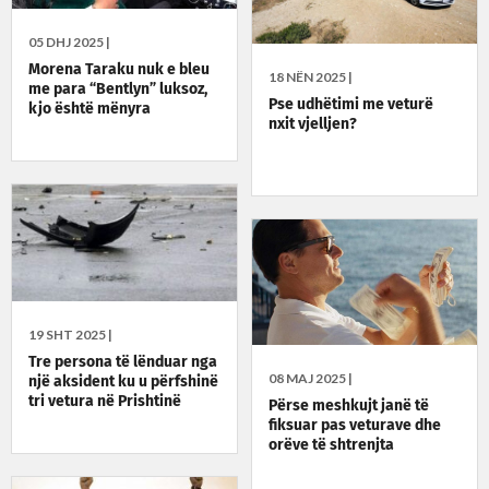
05 DHJ 2025 |
Morena Taraku nuk e bleu
18 NËN 2025 |
me para “Bentlyn” luksoz,
Pse udhëtimi me veturë
kjo është mënyra
nxit vjelljen?
19 SHT 2025 |
Tre persona të lënduar nga
08 MAJ 2025 |
një aksident ku u përfshinë
tri vetura në Prishtinë
Përse meshkujt janë të
fiksuar pas veturave dhe
orëve të shtrenjta