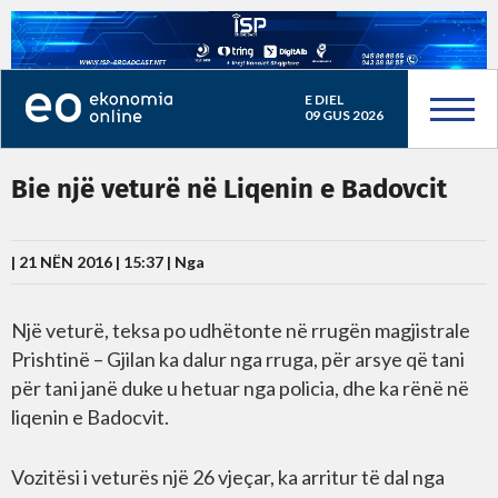
E DIEL
09 GUS 2026
Bie një veturë në Liqenin e Badovcit
| 21 NËN 2016 | 15:37 |
Nga
Një veturë, teksa po udhëtonte në rrugën magjistrale
Prishtinë – Gjilan ka dalur nga rruga, për arsye që tani
për tani janë duke u hetuar nga policia, dhe ka rënë në
liqenin e Badocvit.
Vozitësi i veturës një 26 vjeçar, ka arritur të dal nga