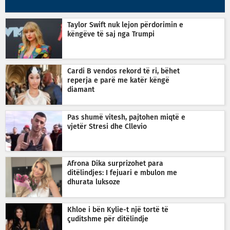
Taylor Swift nuk lejon përdorimin e
këngëve të saj nga Trumpi
Cardi B vendos rekord të ri, bëhet
reperja e parë me katër këngë
diamant
Pas shumë vitesh, pajtohen miqtë e
vjetër Stresi dhe Cllevio
Afrona Dika surprizohet para
ditëlindjes: I fejuari e mbulon me
dhurata luksoze
Khloe i bën Kylie-t një tortë të
çuditshme për ditëlindje