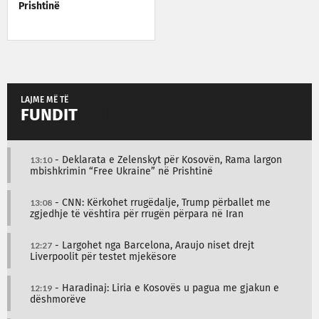
Prishtinë
LAJME MË TË
FUNDIT
13:10
- Deklarata e Zelenskyt për Kosovën, Rama largon
mbishkrimin “Free Ukraine” në Prishtinë
13:08
- CNN: Kërkohet rrugëdalje, Trump përballet me
zgjedhje të vështira për rrugën përpara në Iran
12:27
- Largohet nga Barcelona, Araujo niset drejt
Liverpoolit për testet mjekësore
12:19
- Haradinaj: Liria e Kosovës u pagua me gjakun e
dëshmorëve