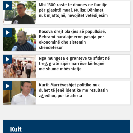
Mbi 1300 raste të dhunës në familje
për gjashtë muaj, Mujku: Dënimet
nuk mjaftojnë, nevojitet vetëdijesim
Kosova drejt plakjes së popullsisë,
Behrami paralajmëron pasoja për
ekonominë dhe sistemin
shëndetësor
Nga mungesa e granteve te sfidat në
treg, gratë sipërmarrëse kërkojnë
më shumë mbështetje
Kurti: Marrëveshjet politike nuk
duhet të jenë identike me rezultatin
zgjedhor, por të afërta
Kult