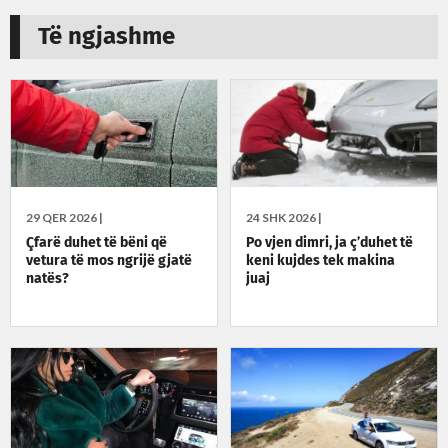
Të ngjashme
29 QER 2026 |
24 SHK 2026 |
Çfarë duhet të bëni që
Po vjen dimri, ja ç’duhet të
vetura të mos ngrijë gjatë
keni kujdes tek makina
natës?
juaj