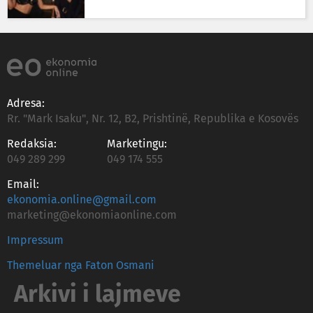
Adresa:
Rr. "Mark Isaku", Nr. 12, B2, Prishtinë, Republika e Kosovës
Redaksia:
Marketingu:
049 289 299
049 174 555
Email:
ekonomia.online@gmail.com
marketing@ekonomiaonline.com
Impressum
Themeluar nga Faton Osmani
Arkivi i lajmeve