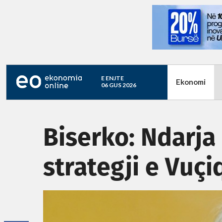
E ENJTE
Ekonomi
06 GUS 2026
Biserko: ​Ndarj
strategji e Vuçi