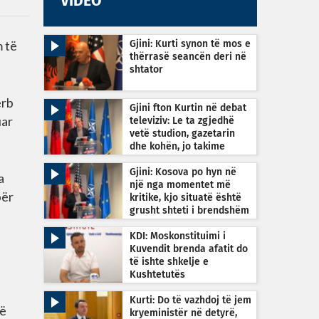
VIDEO
m të
Gjini: Kurti synon të mos e
thërrasë seancën deri në
shtator
erb
Gjini fton Kurtin në debat
uar
televiziv: Le ta zgjedhë
vetë studion, gazetarin
dhe kohën, jo takime
private
Gjini: Kosova po hyn në
a
një nga momentet më
për
kritike, kjo situatë është
grusht shteti i brendshëm
KDI: Moskonstituimi i
Kuvendit brenda afatit do
të ishte shkelje e
Kushtetutës
Kurti: Do të vazhdoj të jem
jë
kryeministër në detyrë,