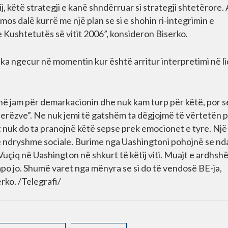
tij, këtë strategji e kanë shndërruar si strategji shtetërore.
s dalë kurrë me një plan se si e shohin ri-integrimin e
 Kushtetutës së vitit 2006”, konsideron Biserko.
 ka ngecur në momentin kur është arritur interpretimi në l
“Unë jam për demarkacionin dhe nuk kam turp për këtë, por 
jerëzve”. Ne nuk jemi të gatshëm ta dëgjojmë të vërtetën 
t nuk do ta pranojnë këtë sepse prek emocionet e tyre. Një
ë ndryshme sociale. Burime nga Uashingtoni pohojnë se nda
 Vuçiq në Uashington në shkurt të këtij viti. Muajt e ardhs
apo jo. Shumë varet nga mënyra se si do të vendosë BE-ja,
rko. /Telegrafi/