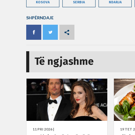
KOSOVA
SERBIA
NDARJA
SHPËRNDAJE
Të ngjashme
11 PRI 2026 |
19 TET 2