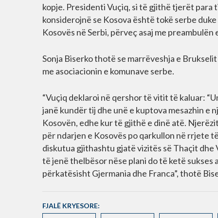
kopje. Presidenti Vuçiq, si të gjithë tjerët para 
konsiderojnë se Kosova është tokë serbe duke mo
Kosovës në Serbi, përveç asaj me preambulën e
Sonja Biserko thotë se marrëveshja e Brukselit
me asociacionin e komunave serbe.
“Vuçiq deklaroi në qershor të vitit të kaluar: 
janë kundër tij dhe unë e kuptova mesazhin e n
Kosovën, edhe kur të gjithë e dinë atë. Njerëzi
për ndarjen e Kosovës po qarkullon në rrjete t
diskutua gjithashtu gjatë vizitës së Thaçit dhe
të jenë thelbësor nëse plani do të ketë sukses 
përkatësisht Gjermania dhe Franca”, thotë Bise
FJALË KRYESORE: