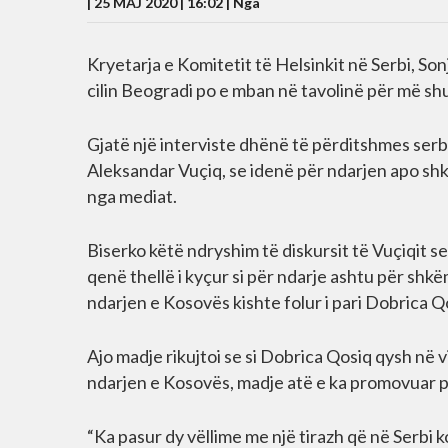
| 25 MAJ 2020 | 16:02 |
Nga
Kryetarja e Komitetit të Helsinkit në Serbi, So
cilin Beogradi po e mban në tavolinë për më sh
Gjatë një interviste dhënë të përditshmes ser
Aleksandar Vuçiq, se idenë për ndarjen apo sh
nga mediat.
Biserko këtë ndryshim të diskursit të Vuçiqit se 
qenë thellë i kyçur si për ndarje ashtu për shkë
ndarjen e Kosovës kishte folur i pari Dobrica Q
Ajo madje rikujtoi se si Dobrica Qosiq qysh në v
ndarjen e Kosovës, madje atë e ka promovuar po
“Ka pasur dy vëllime me një tirazh që në Serbi k