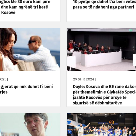
anglez: Me 30 euro kam pirë
10 pyetje që duhet t’ia bëni vete
a dhe kam ngrënë tri herë
para se të ndaheni nga partneri
ë Kosovë
025 |
29 SHK 2024 |
gjërat që nuk duhet t’i bëni
Doyle: Kosova dhe BE ranë dako
rjes
për themelimin e Gjykatës Speci
jashtë Kosovës për arsye të
sigurisë së dëshmitarëve