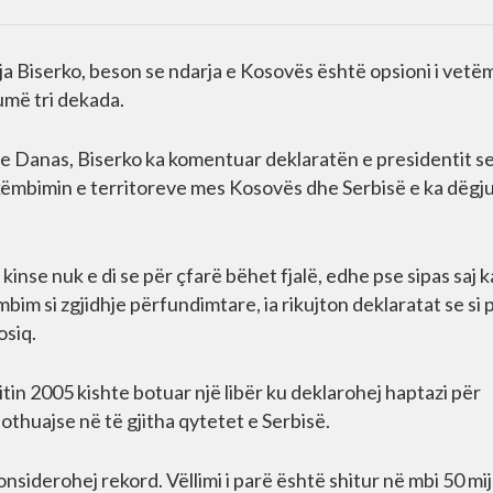
nja Biserko, beson se ndarja e Kosovës është opsioni i vetë
umë tri dekada.
be Danas, Biserko ka komentuar deklaratën e presidentit s
këmbimin e territoreve mes Kosovës dhe Serbisë e ka dëgj
kinse nuk e di se për çfarë bëhet fjalë, edhe pse sipas saj k
mbim si zgjidhje përfundimtare, ia rikujton deklaratat se si 
osiq.
itin 2005 kishte botuar një libër ku deklarohej haptazi për
thuajse në të gjitha qytetet e Serbisë.
onsiderohej rekord. Vëllimi i parë është shitur në mbi 50 mi