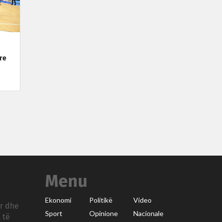
re
Menu
Ekonomi
Politikë
Video
ar dhe
Sport
Opinione
Nacionale
 të