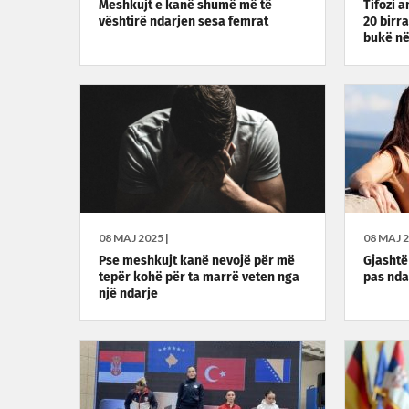
Meshkujt e kanë shumë më të
Tifozi 
vështirë ndarjen sesa femrat
20 birr
bukë n
08 MAJ 2025 |
08 MAJ 2
Pse meshkujt kanë nevojë për më
Gjashtë 
tepër kohë për ta marrë veten nga
pas nda
një ndarje