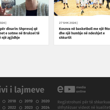
024 |
27 SHK 2024 |
për dinarin: Shpresoj që
Kosova në basketboll me një fito
met e sotme në Bruksel të
dhe një humbje në ndeshjet e
 një zgjidhje
shkurtit
ivi i lajmeve
2018
2019
2020
Regjistrohuni për të shkarku
2022
2023
2024
shfrytëzuar videot në kualitet