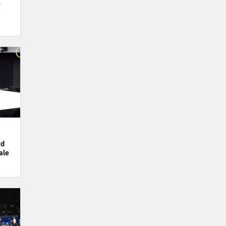
s
rd
ale