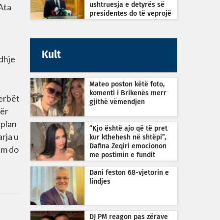
ushtruesja e detyrës së
 Ata
presidentes do të veprojë
sipas Kushtetutës
Kult
idhje
Mateo poston këtë foto,
komenti i Brikenës merr
serbët
gjithë vëmendjen
për
 plan
“Kjo është ajo që të pret
rja u
kur kthehesh në shtëpi”,
Dafina Zeqiri emocionon
hëm do
me postimin e fundit
Dani feston 68-vjetorin e
lindjes
DJ PM reagon pas zërave