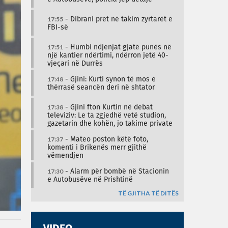
17:55
- Dibrani pret në takim zyrtarët e
FBI-së
17:51
- Humbi ndjenjat gjatë punës në
një kantier ndërtimi, ndërron jetë 40-
vjeçari në Durrës
17:48
- Gjini: Kurti synon të mos e
thërrasë seancën deri në shtator
17:38
- Gjini fton Kurtin në debat
televiziv: Le ta zgjedhë vetë studion,
gazetarin dhe kohën, jo takime private
17:37
- Mateo poston këtë foto,
komenti i Brikenës merr gjithë
vëmendjen
17:30
- Alarm për bombë në Stacionin
e Autobusëve në Prishtinë
TË GJITHA TË DITËS