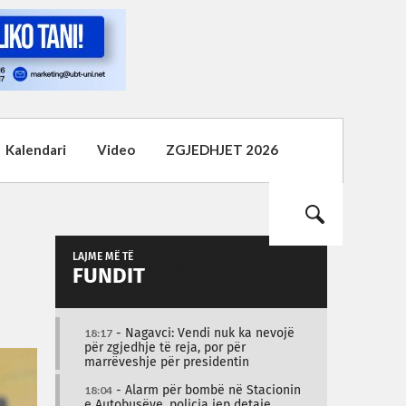
Kalendari
Video
ZGJEDHJET 2026
LAJME MË TË
FUNDIT
18:17
- Nagavci: Vendi nuk ka nevojë
për zgjedhje të reja, por për
marrëveshje për presidentin
18:04
- Alarm për bombë në Stacionin
e Autobusëve, policia jep detaje