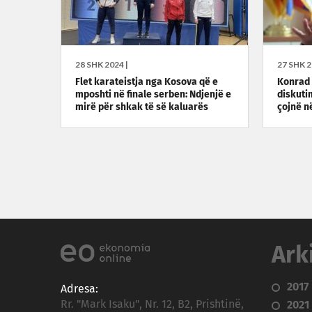
28 SHK 2024 |
27 SHK 2
Flet karateistja nga Kosova që e
Konrad 
mposhti në finale serben: Ndjenjë e
diskuti
mirë për shkak të së kaluarës
çojnë në
Ark
2017
Adresa:
Rr. "Mark Isaku", Nr. 12, B2, Prishtinë,
2021