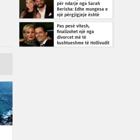
për ndarje nga Sarah
Berisha: Edhe mungesa e
një përgjigjeje është
përgjigje
Pas pesë vitesh,
finalizohet një nga
divorcet më të
kushtueshme të Hollivudit