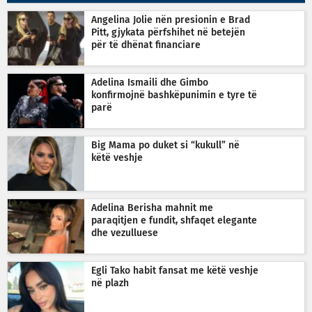
Angelina Jolie nën presionin e Brad
Pitt, gjykata përfshihet në betejën
për të dhënat financiare
Adelina Ismaili dhe Gimbo
konfirmojnë bashkëpunimin e tyre të
parë
Big Mama po duket si “kukull” në
këtë veshje
Adelina Berisha mahnit me
paraqitjen e fundit, shfaqet elegante
dhe vezulluese
Egli Tako habit fansat me këtë veshje
në plazh