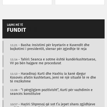
LAJME MË TË
FUNDIT
11:21
- Basha: Insistimi për kryetarin e Kuvendit dhe
bojkotimi i presidentit, skenar për zgjedhje të reja
11:16
- Tahiri: Seanca e sotme është kundërkushtetuese,
VV po bën hajgare me procedurat
11:13
- Haradinaj: Kurti dhe Haxhiu ia kanë djegur
Kosovës afatin kushtetues, jemi në një situatë të re dhe
të rrezikshme
11:08
- “I përgjigjem pozitivisht”, Kurti për vazhdimin e
seancës konstituive
10:57
- Haziri: Shpresoj që sot t’u jepet shans zgjidhjeve