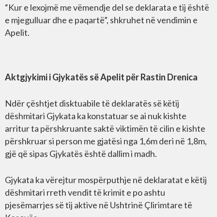
“Kur e lexojmë me vëmendje del se deklarata e tij është
e mjegulluar dhe e paqartë”, shkruhet në vendimin e
Apelit.
Aktgjykimi i Gjykatës së Apelit për Rastin Drenica
Ndër çështjet disktuabile të deklaratës së këtij
dëshmitari Gjykata ka konstatuar se ai nuk kishte
arritur ta përshkruante saktë viktimën të cilin e kishte
përshkruar si person me gjatësi nga 1,6m deri në 1,8m,
gjë që sipas Gjykatës është dallim i madh.
Gjykata ka vërejtur mospërputhje në deklaratat e këtij
dëshmitari rreth vendit të krimit e po ashtu
pjesëmarrjes së tij aktive në Ushtrinë Çlirimtare të