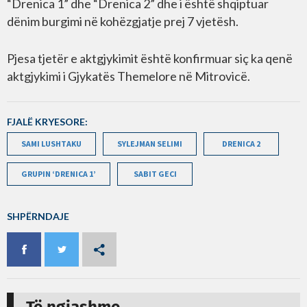
“Drenica 1” dhe “Drenica 2” dhe i është shqiptuar
dënim burgimi në kohëzgjatje prej 7 vjetësh.
Pjesa tjetër e aktgjykimit është konfirmuar siç ka qenë
aktgjykimi i Gjykatës Themelore në Mitrovicë.
FJALË KRYESORE:
SAMI LUSHTAKU
SYLEJMAN SELIMI
DRENICA 2
GRUPIN ‘DRENICA 1’
SABIT GECI
SHPËRNDAJE