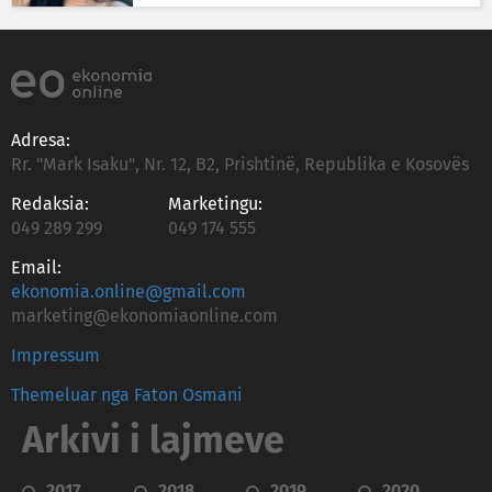
Adresa:
Rr. "Mark Isaku", Nr. 12, B2, Prishtinë, Republika e Kosovës
Redaksia:
Marketingu:
049 289 299
049 174 555
Email:
ekonomia.online@gmail.com
marketing@ekonomiaonline.com
Impressum
Themeluar nga Faton Osmani
Arkivi i lajmeve
2017
2018
2019
2020