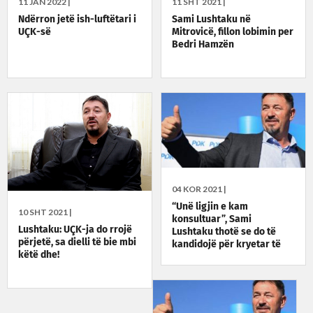
11 JAN 2022 |
11 SHT 2021 |
Ndërron jetë ish-luftëtari i
Sami Lushtaku në
UÇK-së
Mitrovicë, fillon lobimin per
Bedri Hamzën
04 KOR 2021 |
“Unë ligjin e kam
10 SHT 2021 |
konsultuar”, Sami
Lushtaku: UÇK-ja do rrojë
Lushtaku thotë se do të
përjetë, sa dielli të bie mbi
kandidojë për kryetar të
këtë dhe!
Skenderajt