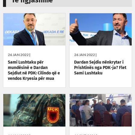
Të ngjashme
26 JAN 2022 |
26 JAN 2022 |
Sami Lushtaku për
Dardan Sejdiu nënkrytar i
mundësinë e Dardan
Prishtinës nga PDK-ja? Flet
Sejdiut në PDK: Cilindo që e
Sami Lushtaku
vendos Kryesia për mua
është i pranueshëm, e
sidomos Dardani