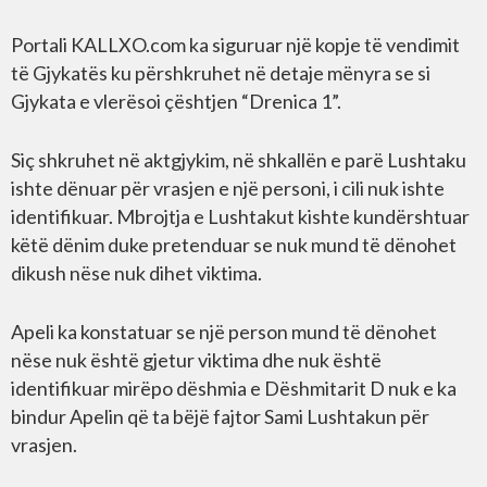
Portali KALLXO.com ka siguruar një kopje të vendimit
të Gjykatës ku përshkruhet në detaje mënyra se si
Gjykata e vlerësoi çështjen “Drenica 1”.
Siç shkruhet në aktgjykim, në shkallën e parë Lushtaku
ishte dënuar për vrasjen e një personi, i cili nuk ishte
identifikuar. Mbrojtja e Lushtakut kishte kundërshtuar
këtë dënim duke pretenduar se nuk mund të dënohet
dikush nëse nuk dihet viktima.
Apeli ka konstatuar se një person mund të dënohet
nëse nuk është gjetur viktima dhe nuk është
identifikuar mirëpo dëshmia e Dëshmitarit D nuk e ka
bindur Apelin që ta bëjë fajtor Sami Lushtakun për
vrasjen.