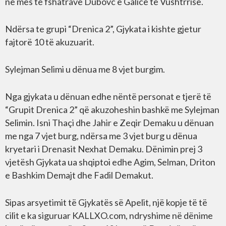
në mes të fshatrave Dubovc e Galicë të Vushtrrisë.
Ndërsa te grupi “Drenica 2”, Gjykata i kishte gjetur
fajtorë 10 të akuzuarit.
Sylejman Selimi u dënua me 8 vjet burgim.
Nga gjykata u dënuan edhe nëntë personat e tjerë të
“Grupit Drenica 2” që akuzoheshin bashkë me Sylejman
Selimin. Isni Thaçi dhe Jahir e Zeqir Demaku u dënuan
me nga 7 vjet burg, ndërsa me 3 vjet burg u dënua
kryetari i Drenasit Nexhat Demaku. Dënimin prej 3
vjetësh Gjykata ua shqiptoi edhe Agim, Selman, Driton
e Bashkim Demajt dhe Fadil Demakut.
Sipas arsyetimit të Gjykatës së Apelit, një kopje të të
cilit e ka siguruar KALLXO.com, ndryshime në dënime