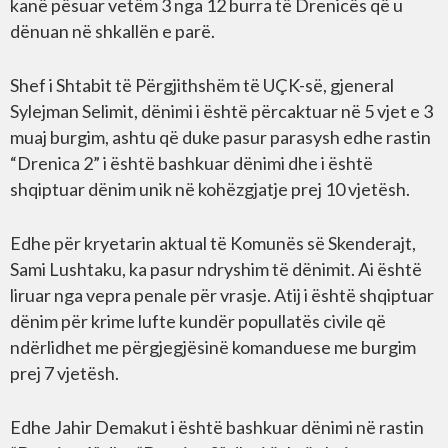
kanë pësuar vetëm 3 nga 12 burra të Drenicës që u
dënuan në shkallën e parë.
Shef i Shtabit të Përgjithshëm të UÇK-së, gjeneral
Sylejman Selimit, dënimi i është përcaktuar në 5 vjet e 3
muaj burgim, ashtu që duke pasur parasysh edhe rastin
“Drenica 2” i është bashkuar dënimi dhe i është
shqiptuar dënim unik në kohëzgjatje prej 10 vjetësh.
Edhe për kryetarin aktual të Komunës së Skenderajt,
Sami Lushtaku, ka pasur ndryshim të dënimit. Ai është
liruar nga vepra penale për vrasje. Atij i është shqiptuar
dënim për krime lufte kundër popullatës civile që
ndërlidhet me përgjegjësinë komanduese me burgim
prej 7 vjetësh.
Edhe Jahir Demakut i është bashkuar dënimi në rastin