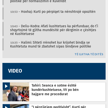
politike për normalizimin e Kuvendit
10:53
- Hoxhaj: Kurti po përpiqet ta nënshtrojë opozitën
10:43
- Deliu-Kodra: Afati kushtetues ka përfunduar, do t’i
shqyrtojmë të gjitha mundësitë për dërgimin e çështjes
në Kushtetuese
10:35
- Halimi: Shteti rrënohet kur krijohet bindja se
Kushtetuta mund të zbatohet sipas bindjeve politike
TË GJITHA TË DITËS
VIDEO
Tahiri: Seanca e sotme është
kundërkushtetuese, VV po bën
hajgare me procedurat
“I përgjigjem pozitivisht”, Kurti për