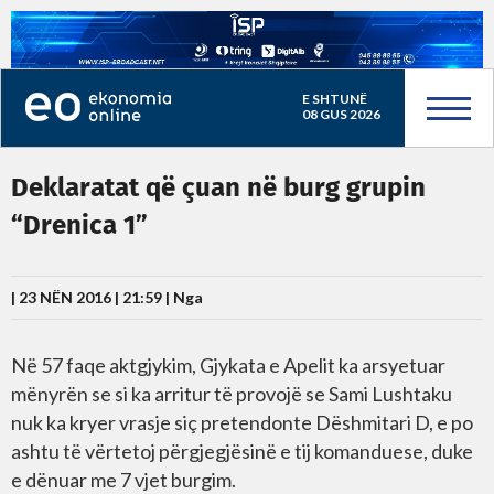
E SHTUNË
08 GUS 2026
Deklaratat që çuan në burg grupin
“Drenica 1”
| 23 NËN 2016 | 21:59 |
Nga
Në 57 faqe aktgjykim, Gjykata e Apelit ka arsyetuar
mënyrën se si ka arritur të provojë se Sami Lushtaku
nuk ka kryer vrasje siç pretendonte Dëshmitari D, e po
ashtu të vërtetoj përgjegjësinë e tij komanduese, duke
e dënuar me 7 vjet burgim.