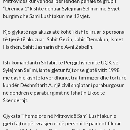
Mitrovicës kur vendosi për lëndën penale të grupit
“Drenica 1” kishte dënuar Sylejman Selimin me 6 vjet
burgim dhe Sami Lushtakun me 12 vjet.
Kjo gjykatë nga akuza atë kohë i kishte liruar 5 persona
të tjerë të akuzuar: Sabit Gecin, Jahir Demakun, Ismet
Haxhën, Sahit Jasharin dhe Avni Zabelin.
Ish-komandanti i Shtabit të Përgjithshëm të UÇK-së,
Sylejman Selimi, ishte gjetur fajtor se gjatë vitit 1998
me dashje kishte kryer dhunë, trajtim mizor dhe torturë
kundër Dëshmitarit A, një civil shqiptar i paraburgosur
në qendrën e paraburgimit në fshatin Likoc të
Skenderajt.
Gjykata Themelore në Mitrovicë Sami Lushtakun e
gjeti fajtor për vrasjen e një personi të paidentifikuar