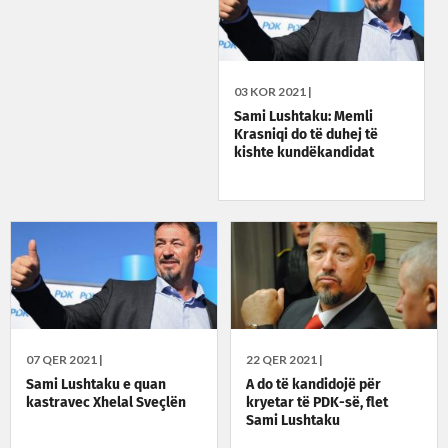
03 KOR 2021 |
Sami Lushtaku: Memli
Krasniqi do të duhej të
kishte kundëkandidat
07 QER 2021 |
22 QER 2021 |
Sami Lushtaku e quan
A do të kandidojë për
kastravec Xhelal Sveçlën
kryetar të PDK-së, flet
Sami Lushtaku