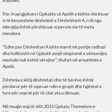
Kosovës.
Por, trupi gjykues i Gjykatës së Apelit e kishte vlerësuar
si të besueshme dëshminë e Dëshmitarit A, i cili nga
mbrojtja është përshkruar si person me të meta
mendore.
“Edhe pse Dëshmitari A ishte marrë në pyetje radhazi
dhe hollësisht në Gjykatë asnjë simptomë e sëmundjes
mentale nuk është vërejtur”, thuhet në arsyetimin e
Apelit.
Dëshmia e këtij dëshmitari dhe të tjerëve është
përdorur për të sqaruar rolin e grupit dhe fajësinë e
tyre për veprat për të cilat ata u dënuan.
Në muajin maj të vitit 2015 Gjykata Themelore e