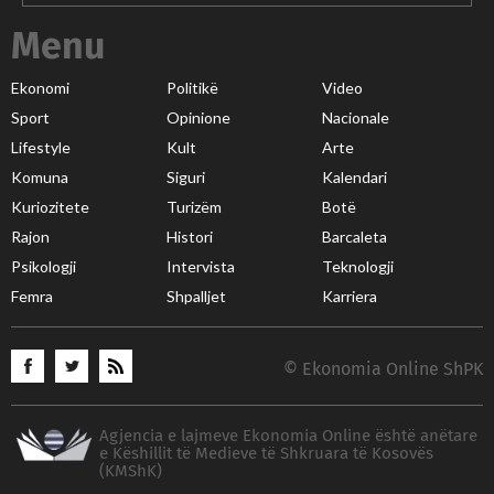
Menu
Ekonomi
Politikë
Video
Sport
Opinione
Nacionale
Lifestyle
Kult
Arte
Komuna
Siguri
Kalendari
Kuriozitete
Turizëm
Botë
Rajon
Histori
Barcaleta
Psikologji
Intervista
Teknologji
Femra
Shpalljet
Karriera
© Ekonomia Online ShPK
Agjencia e lajmeve Ekonomia Online është anëtare
e Këshillit të Medieve të Shkruara të Kosovës
(KMShK)