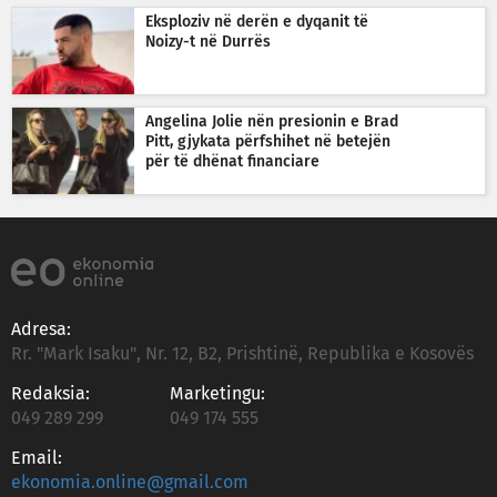
Eksploziv në derën e dyqanit të
Noizy-t në Durrës
Angelina Jolie nën presionin e Brad
Pitt, gjykata përfshihet në betejën
për të dhënat financiare
Adresa:
Rr. "Mark Isaku", Nr. 12, B2, Prishtinë, Republika e Kosovës
Redaksia:
Marketingu:
049 289 299
049 174 555
Email:
ekonomia.online@gmail.com