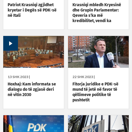
Patriot Krasniqi zgjidhet
Krasniqi mbledh Kryesinë
kryetar i Degës së PDK-së
dhe Grupin Parlamentar:
në Itali
Qeveria s’ka më
kredibilitet, vendi ka
nevojë për zgjedhje të
parakohshme
13 SHK 2023 |
22 SHK 2023 |
Hoxhaj: Kam informata se
Fitorja juridike e PDK-së
dialogu do të zgjasë deri
mund të jetë në favor të
në vitin 2030
qëllimeve politike të
pushtetit