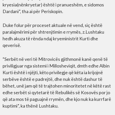
kryesia(nënkryetar) është i pranueshëm, e sidomos
Dardani”, tha ai për Periskopin.
Duke folur për proceset aktuale në vend, siç është
paralajmërimi për shtrenjtimin e rrymës, z.Lushtaku
hedh akuza të rënda ndaj kryeministrit Kurti dhe
qeverisë.
“Serbët në veri të Mitrovicës gjithmonë kanë qenë të
priviligjuar nga sistemi i Millosheviqit, dmth edhe Albin
Kurti është i njëjti, këto privilegje që këta ia krijojnë
serbëve është e padrejtë, dhe nuk është dashur të
bëhet, unë jam që të trajtohen minoritetet në këtë rast
edhe serbët si qytetarë të Rebulikës së Kosovës por jo
që ata mos të paguajnë rrymën, dhe kjo nuk ka kurrfarë
kuptimi”, ka thënë Lushtaku.