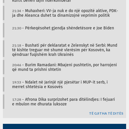
Kurtit bëhen lajm ndërkombëtar
21:34
- Muhaxheri: VV-ja nuk e do një opozitë aktive, PDK-
ja dhe Aleanca duhet ta dinamizojnë veprimin politik
21:30
- Përkeqësohet gjendja shëndetësore e Joe Biden
21:18
- Bushati për deklaratat e Zelenskyt në Serbi: Mund
të kishte treguar më shumë vlerësim për Kosovën, ka
qëndruar fuqishëm krah Ukrainës
20:46
- Burim Ramadani: Mbajeni pushtetin, por harrojeni
që mund ta prishni shtetin
19:53
- Ndalet në Jarinjë një pjesëtar i MUP-it serb, i
merret shtetësia e Kosovës
17:28
- Afrona Dika surprizohet para ditëlindjes: I fejuari
e mbulon me dhurata luksoze
TË GJITHA TË DITËS