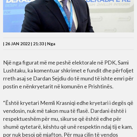
| 26 JAN 2022 | 21:33 |
Nga
Një nga figurat më me peshë elektorale në PDK, Sami
Lushtaku, ka komentuar shkrimet e fundit dhe përfoljet
rreth asaj se Dardan Sejdiu do të mund të ishte emri për
postin e nënkryetarit në komunën e Prishtinës.
“Është kryetari Memli Krasniqi edhe kryetari i degës që
vendosin, nuk më takon mua të flasë. Dardani është i
respektueshëm për mu, sikurse që është edhe për
shumë qytetarë, kështu që unë respektin ndaj tij e kam,
por nuk besoj që mjafton. Për mua cilin të vendos