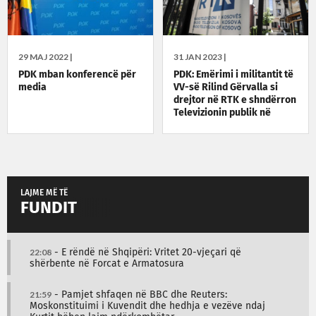
29 MAJ 2022 |
31 JAN 2023 |
PDK mban konferencë për
PDK: Emërimi i militantit të
media
VV-së Rilind Gërvalla si
drejtor në RTK e shndërron
Televizionin publik në
megafon të Albin Kurtit
LAJME MË TË
FUNDIT
22:08
- E rëndë në Shqipëri: Vritet 20-vjeçari që
shërbente në Forcat e Armatosura
21:59
- Pamjet shfaqen në BBC dhe Reuters:
Moskonstituimi i Kuvendit dhe hedhja e vezëve ndaj