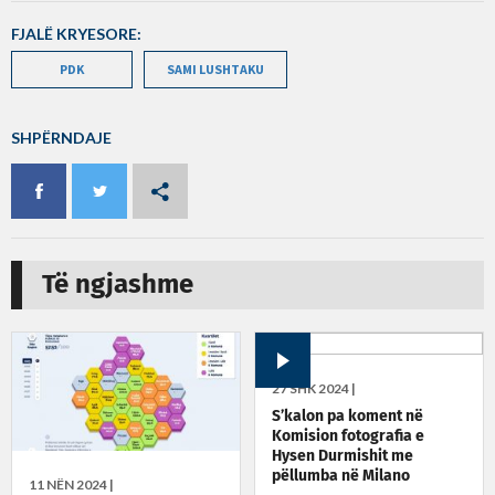
FJALË KRYESORE:
PDK
SAMI LUSHTAKU
SHPËRNDAJE
Të ngjashme
27 SHK 2024 |
S’kalon pa koment në
Komision fotografia e
Hysen Durmishit me
pëllumba në Milano
11 NËN 2024 |