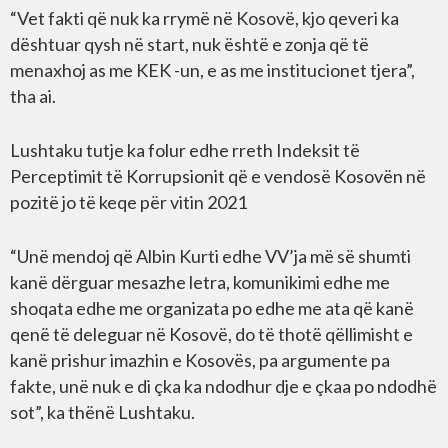
“Vet fakti që nuk ka rrymë në Kosovë, kjo qeveri ka
dështuar qysh në start, nuk është e zonja që të
menaxhoj as me KEK -un, e as me institucionet tjera”,
tha ai.
Lushtaku tutje ka folur edhe rreth Indeksit të
Perceptimit të Korrupsionit që e vendosë Kosovën në
pozitë jo të keqe për vitin 2021
“Unë mendoj që Albin Kurti edhe VV’ja më së shumti
kanë dërguar mesazhe letra, komunikimi edhe me
shoqata edhe me organizata po edhe me ata që kanë
qenë të deleguar në Kosovë, do të thotë qëllimisht e
kanë prishur imazhin e Kosovës, pa argumente pa
fakte, unë nuk e di çka ka ndodhur dje e çkaa po ndodhë
sot”, ka thënë Lushtaku.