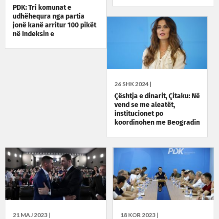
PDK: Tri komunat e
udhëhequra nga partia
jonë kanë arritur 100 pikët
në Indeksin e
Transparencës Buxhetore,
i përgëzojmë kryetarët
26 SHK 2024 |
Çështja e dinarit, Çitaku: Në
vend se me aleatët,
institucionet po
koordinohen me Beogradin
21 MAJ 2023 |
18 KOR 2023 |