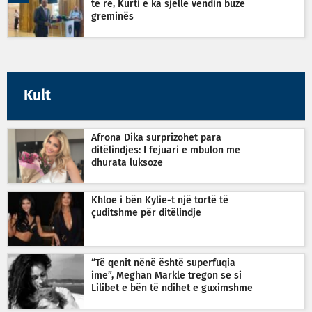
të re, Kurti e ka sjellë vendin buzë
greminës
Kult
Afrona Dika surprizohet para
ditëlindjes: I fejuari e mbulon me
dhurata luksoze
Khloe i bën Kylie-t një tortë të
çuditshme për ditëlindje
“Të qenit nënë është superfuqia
ime”, Meghan Markle tregon se si
Lilibet e bën të ndihet e guximshme