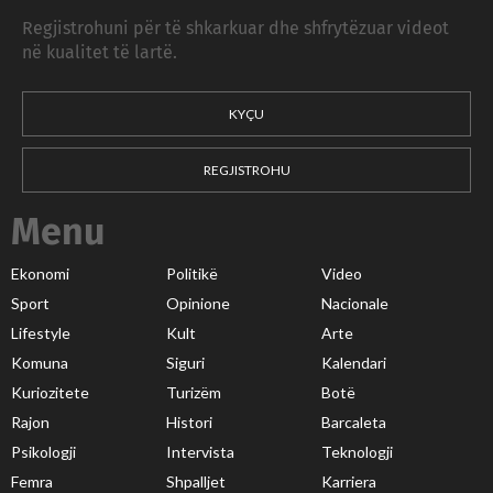
Regjistrohuni për të shkarkuar dhe shfrytëzuar videot
në kualitet të lartë.
KYÇU
REGJISTROHU
Menu
Ekonomi
Politikë
Video
Sport
Opinione
Nacionale
Lifestyle
Kult
Arte
Komuna
Siguri
Kalendari
Kuriozitete
Turizëm
Botë
Rajon
Histori
Barcaleta
Psikologji
Intervista
Teknologji
Femra
Shpalljet
Karriera