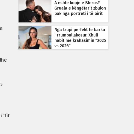
A është kopje e Bleros?
Gruaja e këngëtarit zbulon
pak nga portreti i të birit
 e
Nga trupi perfekt te barku
i rrumbullakosur, Xhuli
habit me krahasimin “2025
vs 2026”
 dhe
es
urtit