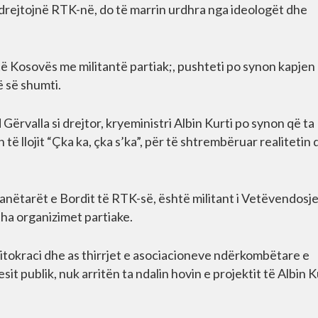
 drejtojnë RTK-në, do të marrin urdhra nga ideologët dhe
të Kosovës me militantë partiak;, pushteti po synon kapjen
ë së shumti.
d Gërvalla si drejtor, kryeministri Albin Kurti po synon që ta
 llojit “Çka ka, çka s’ka”, për të shtrembëruar realitetin
 anëtarët e Bordit të RTK-së, është militant i Vetëvendosj
tha organizimet partiake.
tokraci dhe as thirrjet e asociacioneve ndërkombëtare e
it publik, nuk arritën ta ndalin hovin e projektit të Albin K