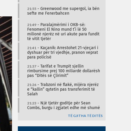
21:55
- Greenwood me supergol, ia bën
sefte me Fenerbahcen
21:49
- Paralajmërimi i OKB-së:
Fenomeni El Nino mund t’i lë 50
milionë njerëz në uri akute para fundit
të vitit tjetër
21:41
- Kaçanik: Arrestohet 21-vjeçari i
dyshuar për tri vjedhje, pranon veprat
para policisë
21:37
- Tarifat e Trumpit sjellin
rimbursime prej 100 miliardë dollarësh
pas “Ditës së Çlirimit”
21:26
- Trabzoni në flakë, mijëra njerëz
e “kallin” qytetin pas transferimit të
Salah
21:23
- Një tjetër goditje për Sean
Combs, burgu i zgjatet edhe më shumë
TË GJITHA TË DITËS