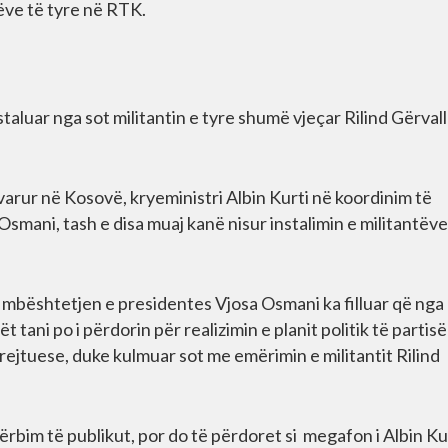
tëve të tyre në RTK.
nstaluar nga sot militantin e tyre shumë vjeçar Rilind Gërvall
avarur në Kosovë, kryeministri Albin Kurti në koordinim të
smani, tash e disa muaj kanë nisur instalimin e militantëve
 mbështetjen e presidentes Vjosa Osmani ka filluar që nga
t tani po i përdorin për realizimin e planit politik të partis
drejtuese, duke kulmuar sot me emërimin e militantit Rilind
bim të publikut, por do të përdoret si megafon i Albin Ku