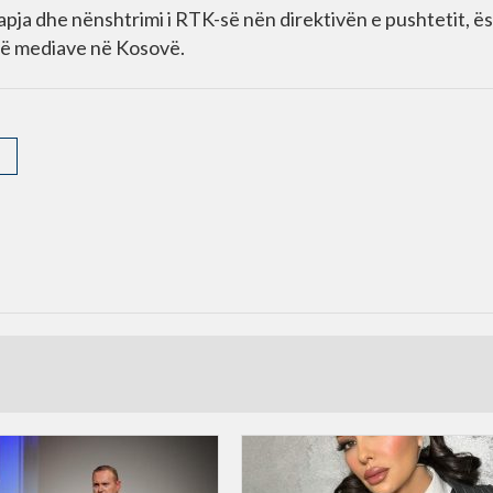
pja dhe nënshtrimi i RTK-së nën direktivën e pushtetit, ë
ë së mediave në Kosovë.