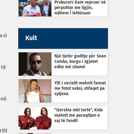
Prokurori: Kam vepruar në
përputhje me ligjin,
ndihem i lehtësuar
a si
Kult
Një tjetër goditje për Sean
Combs, burgu i zgjatet
 të
edhe më shumë
Ylli i serialit mahnit fansat
me fotot seksi, shfaqet pa
sytjena
ë në
“Qershia mbi tortë”, Kida
mahnit me paraqitjen e
saj të fundit
rtit