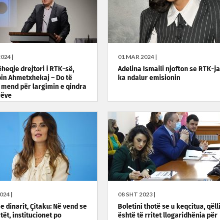
024 |
01 MAR 2024 |
ëheqje drejtori i RTK-së,
Adelina Ismaili njofton se RTK-ja
n Ahmetxhekaj – Do të
ka ndalur emisionin
mend për largimin e qindra
rëve
024 |
08 SHT 2023 |
e dinarit, Çitaku: Në vend se
Boletini thotë se u keqcitua, qëll
ët, institucionet po
është të rritet llogaridhënia për