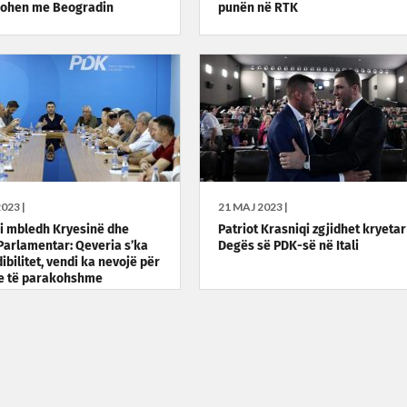
nohen me Beogradin
punën në RTK
023 |
21 MAJ 2023 |
i mbledh Kryesinë dhe
Patriot Krasniqi zgjidhet kryetar 
Parlamentar: Qeveria s’ka
Degës së PDK-së në Itali
ibilitet, vendi ka nevojë për
e të parakohshme