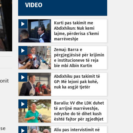
VIDEO
Kurti pas takimit me
Abdixhikun: Nuk kemi
lajme, përderisa s’kemi
marrëveshje
Zemaj: Barra e
përgjegjësisë për krijimin
e institucioneve të reja
bie mbi Albin Kurtin
Abdixhiku pas takimit të
onit
GP: Më lejoni pak kohë,
nuk ka asgjë tjetër
e
Baraliu: VV dhe LDK duhet
të arrijnë marrëveshje,
ndryshe do të dihet kush
është fajtor për zgjedhjet
e reja
 se
Aliu pas intervistimit në