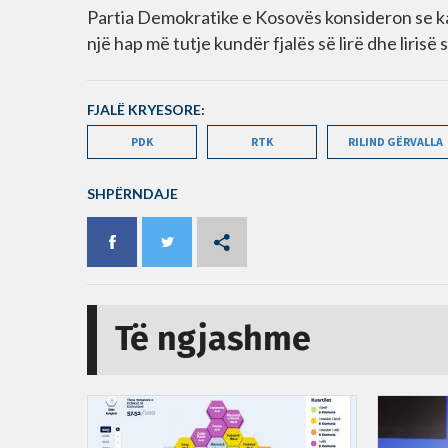
Partia Demokratike e Kosovës konsideron se ka
një hap më tutje kundër fjalës së lirë dhe liris
FJALË KRYESORE:
PDK
RTK
RILIND GËRVALLA
SHPËRNDAJE
Të ngjashme