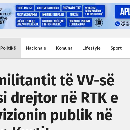
Politikë
Nacionale
Komuna
Lifestyle
Sport
ilitantit të VV-së
si drejtor në RTK e
izionin publik në