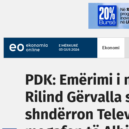
E MËRKURË
Ekonomi
05 GUS 2026
PDK: Emërimi i m
Rilind Gërvalla 
shndërron Telev