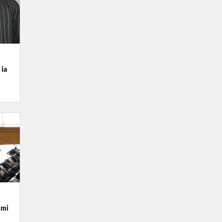
 ia
imi