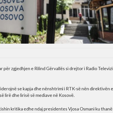
ër zgjedhjen e Rilind Gërvallës si drejtor i Radio Televizi
iderojnë se kapja dhe nënshtrimi i RTK-së nën direktivën 
së lirë dhe lirisë së mediave në Kosovë.
kishin kritika edhe ndaj presidentes Vjosa Osmani ku thanë