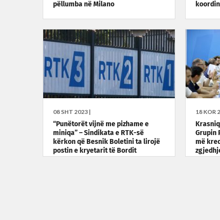
pëllumba në Milano
koordi
08 SHT 2023 |
18 KOR 2
“Punëtorët vijnë me pizhame e
Krasniq
miniqa” – Sindikata e RTK-së
Grupin 
kërkon që Besnik Boletini ta lirojë
më kred
postin e kryetarit të Bordit
zgjedhj