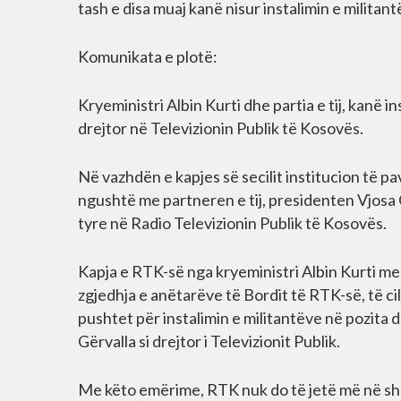
tash e disa muaj kanë nisur instalimin e militan
Komunikata e plotë:
Kryeministri Albin Kurti dhe partia e tij, kanë i
drejtor në Televizionin Publik të Kosovës.
Në vazhdën e kapjes së secilit institucion të p
ngushtë me partneren e tij, presidenten Vjosa O
tyre në Radio Televizionin Publik të Kosovës.
Kapja e RTK-së nga kryeministri Albin Kurti me
zgjedhja e anëtarëve të Bordit të RTK-së, të cilë
pushtet për instalimin e militantëve në pozita 
Gërvalla si drejtor i Televizionit Publik.
Me këto emërime, RTK nuk do të jetë më në shër