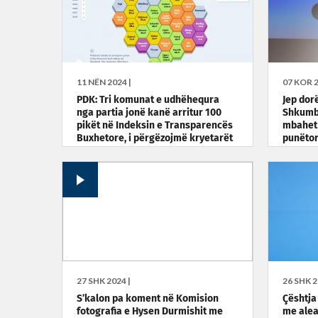
11 NËN 2024 |
07 KOR 2
PDK: Tri komunat e udhëhequra
Jep dor
nga partia jonë kanë arritur 100
Shkumbi
pikët në Indeksin e Transparencës
mbahet 
Buxhetore, i përgëzojmë kryetarët
punëto
27 SHK 2024 |
26 SHK 2
S’kalon pa koment në Komision
Çështja 
fotografia e Hysen Durmishit me
me aleat