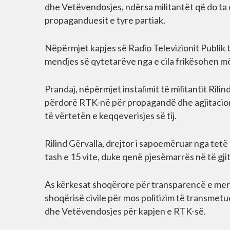
dhe Vetëvendosjes, ndërsa militantët që do ta
propaganduesit e tyre partiak.
Nëpërmjet kapjes së Radio Televizionit Publik 
mendjes së qytetarëve nga e cila frikësohen m
Prandaj, nëpërmjet instalimit të militantit Rilin
përdorë RTK-në për propagandë dhe agjitacion të
të vërtetën e keqqeverisjes së tij.
Rilind Gërvalla, drejtor i sapoemëruar nga tetë
tash e 15 vite, duke qenë pjesëmarrës në të gji
As kërkesat shoqërore për transparencë e meri
shoqërisë civile për mos politizim të transmetues
dhe Vetëvendosjes për kapjen e RTK-së.