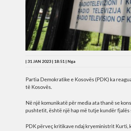
| 31 JAN 2023 | 18:51 |
Nga
Partia Demokratike e Kosovës (PDK) ka reaguar p
të Kosovës.
Në një komunikatë për media ata thanë se kons
pushtetit, është një hap më tutje kundër fjalës 
PDK përveç kritikave ndaj kryeministrit Kurti, 