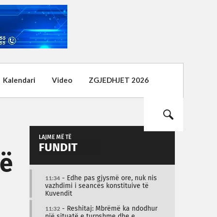
Kalendari
Video
ZGJEDHJET 2026
LAJME MË TË
FUNDIT
më
11:34
- Edhe pas gjysmë ore, nuk nis
vazhdimi i seancës konstituive të
Kuvendit
11:32
- Reshitaj: Mbrëmë ka ndodhur
një situatë e turpshme dhe e