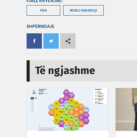
FJALË KRYESORE:
PDK
MEMLI KRASNIQI
SHPËRNDAJE
Të ngjashme