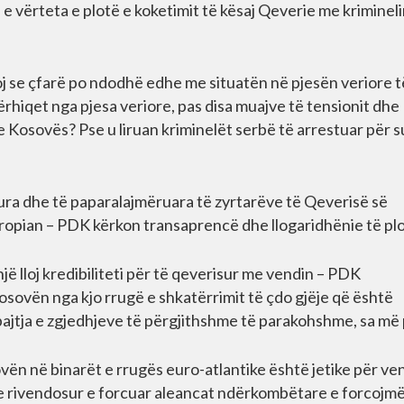
e vërteta e plotë e koketimit të kësaj Qeverie me kriminel
 se çfarë po ndodhë edhe me situatën në pjesën veriore t
rhiqet nga pjesa veriore, pas disa muajve të tensionit dhe
e Kosovës? Pse u liruan kriminelët serbë të arrestuar për 
ura dhe të paparalajmëruara të zyrtarëve të Qeverisë së
ropian – PDK kërkon transaprencë dhe llogaridhënie të plo
jë lloj kredibiliteti për të qeverisur me vendin – PDK
osovën nga kjo rrugë e shkatërrimit të çdo gjëje që është
 mbajtja e zgjedhjeve të përgjithshme të parakohshme, sa më
ovën në binarët e rrugës euro-atlantike është jetike për ve
 rivendosur e forcuar aleancat ndërkombëtare e forcojm