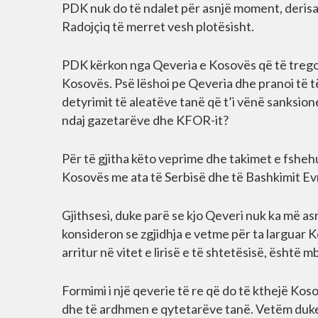
PDK nuk do të ndalet për asnjë moment, derisa 
Radojçiq të merret vesh plotësisht.
PDK kërkon nga Qeveria e Kosovës që të tregoj
Kosovës. Psë lëshoi pe Qeveria dhe pranoi të të
detyrimit të aleatëve tanë që t’i vënë sanksion
ndaj gazetarëve dhe KFOR-it?
Për të gjitha këto veprime dhe takimet e fsheh
Kosovës me ata të Serbisë dhe të Bashkimit Ev
Gjithsesi, duke parë se kjo Qeveri nuk ka më asn
konsideron se zgjidhja e vetme për ta larguar K
arritur në vitet e lirisë e të shtetësisë, është
Formimi i një qeverie të re që do të kthejë Kos
dhe të ardhmen e qytetarëve tanë. Vetëm duke