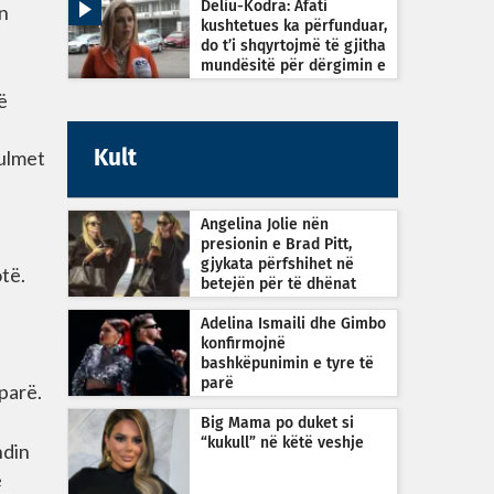
Deliu-Kodra: Afati
in
kushtetues ka përfunduar,
do t’i shqyrtojmë të gjitha
mundësitë për dërgimin e
çështjes në Kushtetuese
ë
sulmet
Kult
Angelina Jolie nën
presionin e Brad Pitt,
gjykata përfshihet në
të.
betejën për të dhënat
financiare
Adelina Ismaili dhe Gimbo
konfirmojnë
bashkëpunimin e tyre të
parë
 parë.
Big Mama po duket si
“kukull” në këtë veshje
ndin
ë