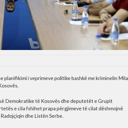
e planifikimi i veprimeve politike bashkë me kriminelin Mil
 Kosovës.
rtisë Demokratike të Kosovës dhe deputetët e Grupit
rtetës e cila fshihet prapa përgjimeve të cilat dëshmojnë
Radojçiqin dhe Listën Serbe.