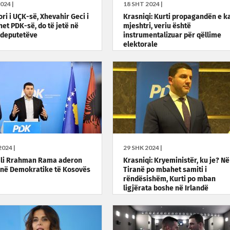
024 |
18 SHT 2024 |
ri i UÇK-së, Xhevahir Geci i
Krasniqi: Kurti propagandën e k
et PDK-së, do të jetë në
mjeshtri, veriu është
e deputetëve
instrumentalizuar për qëllime
elektorale
024 |
29 SHK 2024 |
ali Rrahman Rama aderon
Krasniqi: Kryeministër, ku je? Në
inë Demokratike të Kosovës
Tiranë po mbahet samiti i
rëndësishëm, Kurti po mban
ligjërata boshe në Irlandë