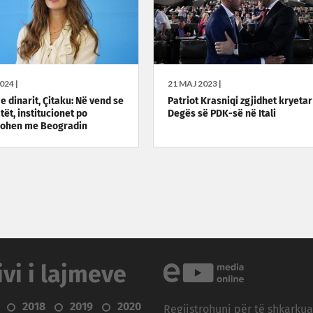
024 |
21 MAJ 2023 |
e dinarit, Çitaku: Në vend se
Patriot Krasniqi zgjidhet kryetar 
ët, institucionet po
Degës së PDK-së në Itali
nohen me Beogradin
ivi i lajmeve
2018
2019
2020
Regjistrohuni për të shkarku