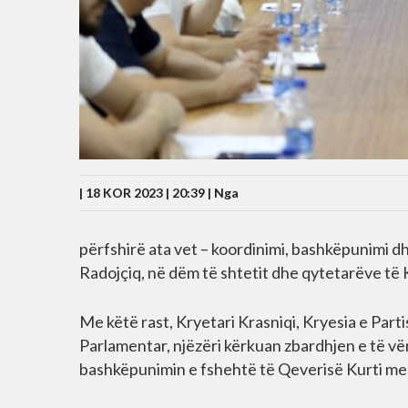
| 18 KOR 2023 | 20:39 |
Nga
përfshirë ata vet – koordinimi, bashkëpunimi dh
Radojçiq, në dëm të shtetit dhe qytetarëve të
Me këtë rast, Kryetari Krasniqi, Kryesia e Pa
Parlamentar, njëzëri kërkuan zbardhjen e të vë
bashkëpunimin e fshehtë të Qeverisë Kurti me 