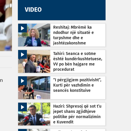
VIDEO
Reshitaj: Mbrëmë ka
ndodhur një situatë e
turpshme dhe e
jashtëzakonshme
Tahiri: Seanca e sotme
është kundërkushtetuese,
VV po bën hajgare me
procedurat
an
“I përgjigjem pozitivisht”,
Kurti për vazhdimin e
seancës konstituive
Haziri: Shpresoj që sot t’u
jepet shans zgjidhjeve
politike për normalizimin
e Kuvendit