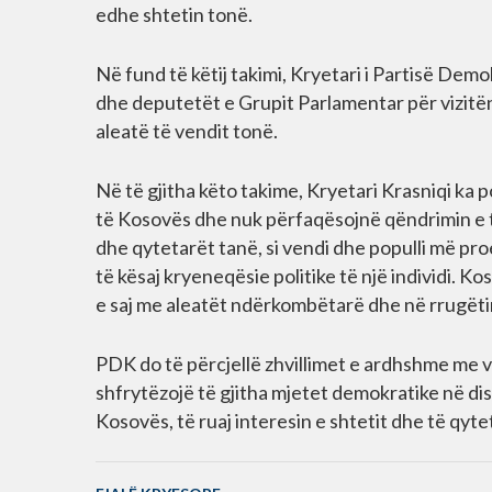
edhe shtetin tonë.
Në fund të këtij takimi, Kryetari i Partisë Dem
dhe deputetët e Grupit Parlamentar për vizitën
aleatë të vendit tonë.
Në të gjitha këto takime, Kryetari Krasniqi ka 
të Kosovës dhe nuk përfaqësojnë qëndrimin e t
dhe qytetarët tanë, si vendi dhe populli më p
të kësaj kryeneqësie politike të një individi. 
e saj me aleatët ndërkombëtarë dhe në rrugëtim
PDK do të përcjellë zhvillimet e ardhshme me v
shfrytëzojë të gjitha mjetet demokratike në dis
Kosovës, të ruaj interesin e shtetit dhe të qyt