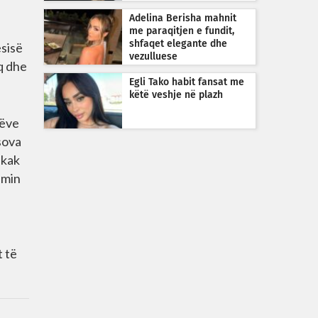
Adelina Berisha mahnit
me paraqitjen e fundit,
shfaqet elegante dhe
esisë
vezulluese
q dhe
Egli Tako habit fansat me
këtë veshje në plazh
rëve
sova
hkak
imin
t të