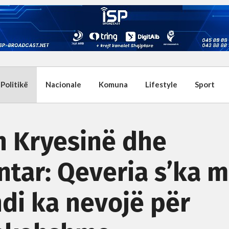
Politikë
Nacionale
Komuna
Lifestyle
Sport
h Kryesinë dhe
tar: Qeveria s’ka 
ndi ka nevojë për