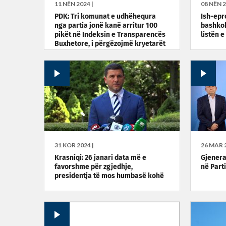
11 NËN 2024 |
08 NËN 2
PDK: Tri komunat e udhëhequra
Ish-epro
nga partia jonë kanë arritur 100
bashkoh
pikët në Indeksin e Transparencës
listën 
Buxhetore, i përgëzojmë kryetarët
31 KOR 2024 |
26 MAR 2
Krasniqi: 26 janari data më e
Gjener
favorshme për zgjedhje,
në Part
presidentja të mos humbasë kohë