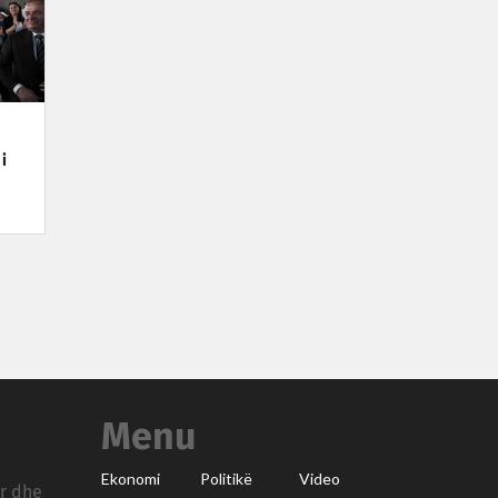
i
Menu
Ekonomi
Politikë
Video
ar dhe