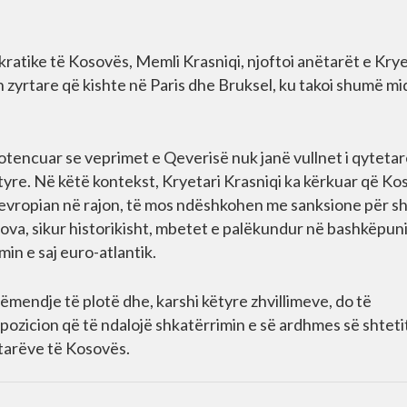
okratike të Kosovës, Memli Krasniqi, njoftoi anëtarët e Kry
 zyrtare që kishte në Paris dhe Bruksel, ku takoi shumë mi
potencuar se veprimet e Qeverisë nuk janë vullnet i qyteta
yre. Në këtë kontekst, Kryetari Krasniqi ka kërkuar që Ko
roevropian në rajon, të mos ndëshkohen me sanksione për s
Kosova, sikur historikisht, mbetet e palëkundur në bashkëpun
in e saj euro-atlantik.
ëmendje të plotë dhe, karshi këtyre zhvillimeve, do të
pozicion që të ndalojë shkatërrimin e së ardhmes së shteti
etarëve të Kosovës.