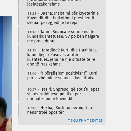
jashtëzakonshme
11:21
- Basha: Insistimi për kryetarin e
Kuvendit dhe bojkotimi i presidentit,
skenar për zgjedhje të reja
11:16
- Tahiri: Seanca e sotme është
kundërkushtetuese, VV po bën hajgare
me procedurat
11:13
- Haradinaj: Kurti dhe Haxhiu ia
kanë djegur Kosovës afatin
kushtetues, jemi në një situatë të re
dhe të rrezikshme
11:08
- “I përgjigjem pozitivisht”, Kurti
për vazhdimin e seancës konstituive
10:57
- Haziri: Shpresoj që sot t’u jepet
shans zgjidhjeve politike për
normalizimin e Kuvendit
10:53
- Hoxhaj: Kurti po përpiqet ta
nënshtrojë opozitën
TË GJITHA TË DITËS