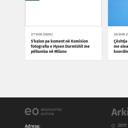
27 SHK 2024 |
26 SHK 2
S’kalon pa koment në Komision
Çështja 
fotografia e Hysen Durmishit me
me aleat
pëllumba në Milano
koordi
Ark
2017
Adresa: