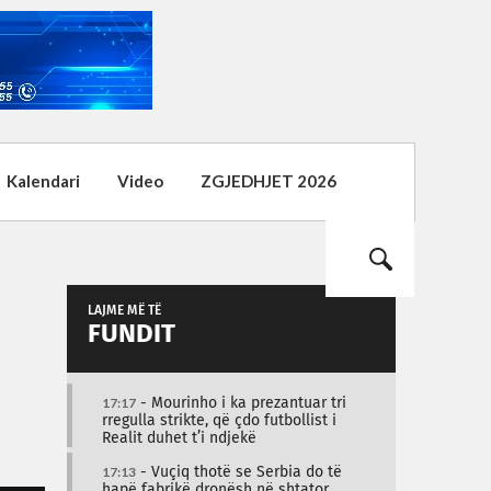
Kalendari
Video
ZGJEDHJET 2026
LAJME MË TË
FUNDIT
17:17
- Mourinho i ka prezantuar tri
rregulla strikte, që çdo futbollist i
Realit duhet t’i ndjekë
17:13
- Vuçiq thotë se Serbia do të
hapë fabrikë dronësh në shtator