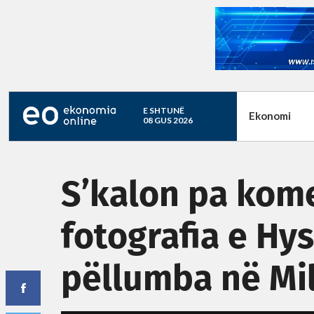
E SHTUNË
Ekonomi
08 GUS 2026
S’kalon pa kom
fotografia e Hy
pëllumba në Mi