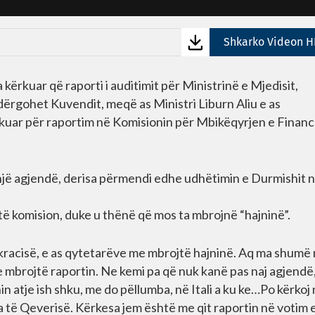
Shkarko Videon H
ërkuar që raporti i auditimit për Ministrinë e Mjedisit,
 dërgohet Kuvendit, meqë as Ministri Liburn Aliu e as
kuar për raportim në Komisionin për Mbikëqyrjen e Finan
onjë agjendë, derisa përmendi edhe udhëtimin e Durmishit 
të komision, duke u thënë që mos ta mbrojnë “hajninë”.
okracisë, e as qytetarëve me mbrojtë hajninë. Aq ma shumë
 mbrojtë raportin. Ne kemi pa që nuk kanë pas naj agjendë,
n atje ish shku, me do pëllumba, në Itali a ku ke…Po kërkoj
 të Qeverisë. Kërkesa jem është me qit raportin në votim