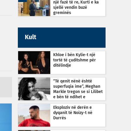
një fazë të re, Kurti e ka
sjellë vendin buzë
greminës
Kult
Khloe i bën Kylie-t një
tortë të çuditshme për
ditëlindje
“Të qenit nënë është
superfuqia ime”, Meghan
Markle tregon se si Lilibet
e bën të ndihet e
guximshme
Eksploziv në derën e
dyqanit të Noizy-t në
Durrës