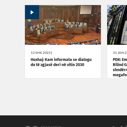
13 SHK 2023 |
31 JAN 2
Hoxhaj: Kam informata se dialogu
PDK: Emë
do të zgjasë deri në vitin 2030
Rilind G
shndërr
megafon