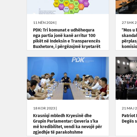
11 NËN 2024 |
27 SHK 2
PDK: Tri komunat e udhëhequra
“Mos u 
nga partia jonë kanë arritur 100
skandal
pikët në Indeksin e Transparencës
përplas
Buxhetore, i përgëzojmë kryetarët
komisi
18 KOR 2023 |
21 MAJ 2
Krasniqi mbledh Kryesinë dhe
Patriot 
Grupin Parlamentar: Qeveria s’ka
Degës s
më kredibilitet, vendi ka nevojë për
zgjedhje të parakohshme