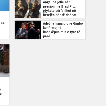
Angelina Jolie nën
presionin e Brad Pitt,
gjykata përfshihet në
betejën për të dhënat
financiare
d se
Adelina Ismaili dhe Gimbo
konfirmojnë
bashkëpunimin e tyre të
parë
ë
ke