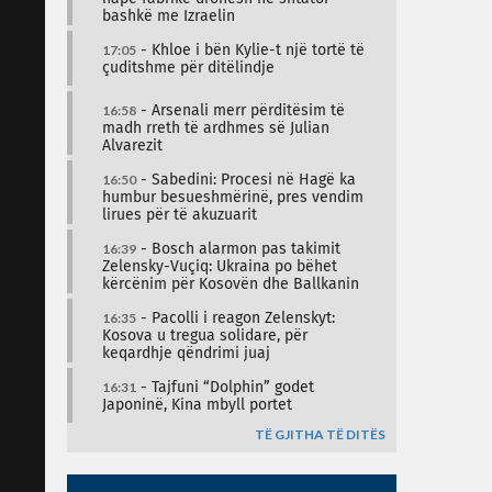
bashkë me Izraelin
17:05
- Khloe i bën Kylie-t një tortë të
çuditshme për ditëlindje
16:58
- Arsenali merr përditësim të
madh rreth të ardhmes së Julian
Alvarezit
16:50
- Sabedini: Procesi në Hagë ka
humbur besueshmërinë, pres vendim
lirues për të akuzuarit
16:39
- Bosch alarmon pas takimit
Zelensky-Vuçiq: Ukraina po bëhet
kërcënim për Kosovën dhe Ballkanin
16:35
- Pacolli i reagon Zelenskyt:
Kosova u tregua solidare, për
keqardhje qëndrimi juaj
16:31
- Tajfuni “Dolphin” godet
Japoninë, Kina mbyll portet
TË GJITHA TË DITËS