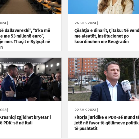
024 |
26 SHK 2024 |
bë dallaverexhi”, “S’ka më
Çështja e dinarit, Çitaku: Në ven
e me 53 milionë euro”,
me aleatët, institucionet po
je mes Thaçit e Bytyqit në
koordinohen me Beogradin
on
023 |
22 SHK 2023 |
Krasniqi zgjidhet kryetar i
Fitorja juridike e PDK-së mund t
ë PDK-së në Itali
jetë në favor të qëllimeve politi
të pushtetit