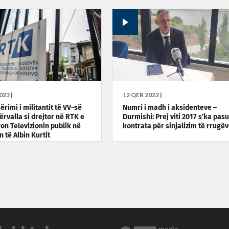
023 |
12 QER 2022 |
rimi i militantit të VV-së
Numri i madh i aksidenteve –
ërvalla si drejtor në RTK e
Durmishi: Prej viti 2017 s’ka pasu
on Televizionin publik në
kontrata për sinjalizim të rrugë
 të Albin Kurtit