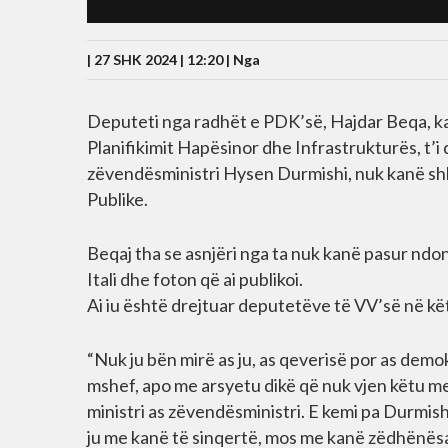
| 27 SHK 2024 | 12:20 |
Nga
Deputeti nga radhët e PDK’së, Hajdar Beqa, ka k
Planifikimit Hapësinor dhe Infrastrukturës, t’i
zëvendësministri Hysen Durmishi, nuk kanë sh
Publike.
Beqaj tha se asnjëri nga ta nuk kanë pasur nd
Itali dhe foton që ai publikoi.
Ai iu është drejtuar deputetëve të VV’së në kë
“Nuk ju bën mirë as ju, as qeverisë por as dem
mshef, apo me arsyetu dikë që nuk vjen këtu me
ministri as zëvendësministri. E kemi pa Durmishi
ju me kanë të sinqertë, mos me kanë zëdhënësa