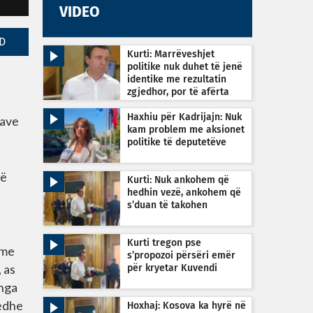
VIDEO
D
Kurti: Marrëveshjet
politike nuk duhet të jenë
identike me rezultatin
zgjedhor, por të afërta
Haxhiu për Kadrijajn: Nuk
cave
kam problem me aksionet
politike të deputetëve
në
Kurti: Nuk ankohem që
hedhin vezë, ankohem që
s’duan të takohen
Kurti tregon pse
 me
s’propozoi përsëri emër
 as
për kryetar Kuvendi
 nga
 edhe
Hoxhaj: Kosova ka hyrë në