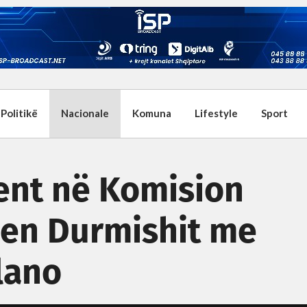
Politikë
Nacionale
Komuna
Lifestyle
Sport
ent në Komision
sen Durmishit me
lano