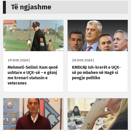
Të ngjashme
29 SHK 2024 |
28 SHK 2024 |
Mehmeti-Selimi: Kam qenë
KMDLNJ: Ish-krerët e UÇK-
ushtare e UÇK-së – e gëzoj
së po mbahen në Hagë si
me krenari statusin e
pengje politike
veteranes