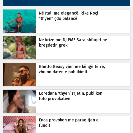
Në Itali me elegancë, Rike Roçi
“thyen” çdo balancë
Në krizë me DJ PM? Sara shfaqet në
bregdetin grek
Ghetto Geasy vjen me këngë të re,
zbulon datën e publikimit
Loredana ‘thyen’ rrjetin, publikon
foto provokative
Enca provokon me paraqitjen e
fundit