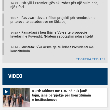
14:29
- Ish-ylli i Premierligës akuzohet për një sulm ndaj
një tifozi
14:27
- Pas zvarritjeve, rifillon projekti për vendosjen e
pritoreve të autobusëve në Shkabaj
14:15
- Ramadani i bën thirrje VV-së të propozojë
kryetarin e Kuvendit: Ndaleni sabotazhin ndaj shtetit
14:14
- Mustafa: S’ka arsye që të lidhet Presidenti me
konstituimin
TË GJITHA TË DITËS
VIDEO
Kurti: Takimet me LDK-në nuk janë
lajm, janë përpjekje për konstituimin
e institucioneve