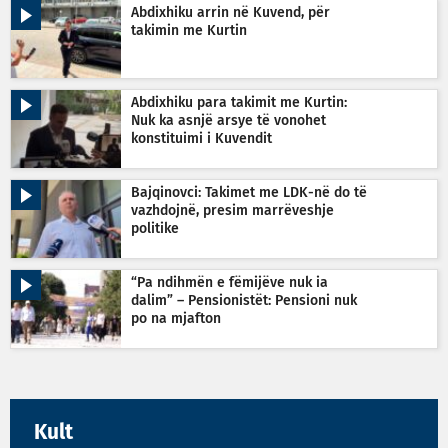
Abdixhiku arrin në Kuvend, për
takimin me Kurtin
Abdixhiku para takimit me Kurtin:
Nuk ka asnjë arsye të vonohet
konstituimi i Kuvendit
Bajqinovci: Takimet me LDK-në do të
vazhdojnë, presim marrëveshje
politike
“Pa ndihmën e fëmijëve nuk ia
dalim” – Pensionistët: Pensioni nuk
po na mjafton
Kult