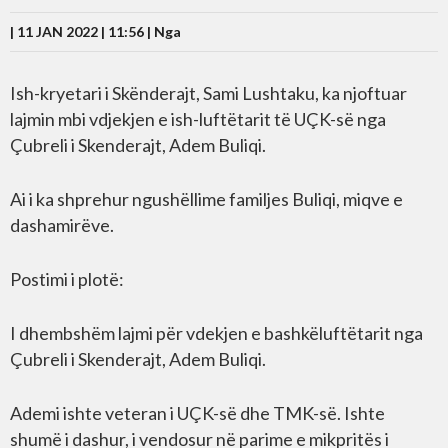
| 11 JAN 2022 | 11:56 |
Nga
Ish-kryetari i Skënderajt, Sami Lushtaku, ka njoftuar
lajmin mbi vdjekjen e ish-luftëtarit të UÇK-së nga
Çubreli i Skenderajt, Adem Buliqi.
Ai i ka shprehur ngushëllime familjes Buliqi, miqve e
dashamirëve.
Postimi i plotë:
I dhembshëm lajmi për vdekjen e bashkëluftëtarit nga
Çubreli i Skenderajt, Adem Buliqi.
Ademi ishte veteran i UÇK-së dhe TMK-së. Ishte
shumë i dashur, i vendosur në parime e mikpritës i