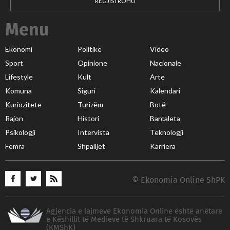
REGJISTROHU
Menu
Ekonomi
Politikë
Video
Sport
Opinione
Nacionale
Lifestyle
Kult
Arte
Komuna
Siguri
Kalendari
Kuriozitete
Turizëm
Botë
Rajon
Histori
Barcaleta
Psikologji
Intervista
Teknologji
Femra
Shpalljet
Karriera
© Ekonomia Online ShPK
Agjencia e lajmeve Ekonomia Online është anëtare
e Këshillit të Medieve të Shkruara të Kosovës
(KMShK)