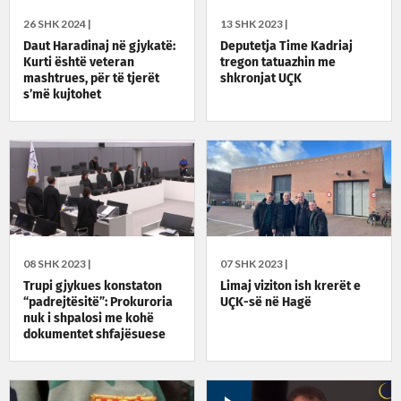
26 SHK 2024 |
13 SHK 2023 |
Daut Haradinaj në gjykatë:
Deputetja Time Kadriaj
Kurti është veteran
tregon tatuazhin me
mashtrues, për të tjerët
shkronjat UÇK
s’më kujtohet
08 SHK 2023 |
07 SHK 2023 |
Trupi gjykues konstaton
Limaj viziton ish krerët e
“padrejtësitë”: Prokuroria
UÇK-së në Hagë
nuk i shpalosi me kohë
dokumentet shfajësuese