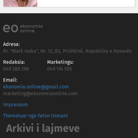
Adresa:
Rr. "Mark Isaku", Nr. 12, B2, Prishtinë, Republika e Kosovës
Redaksia:
Marketingu:
049 289 299
049 174 555
Email:
ekonomia.online@gmail.com
marketing@ekonomiaonline.com
Impressum
Themeluar nga Faton Osmani
Arkivi i lajmeve