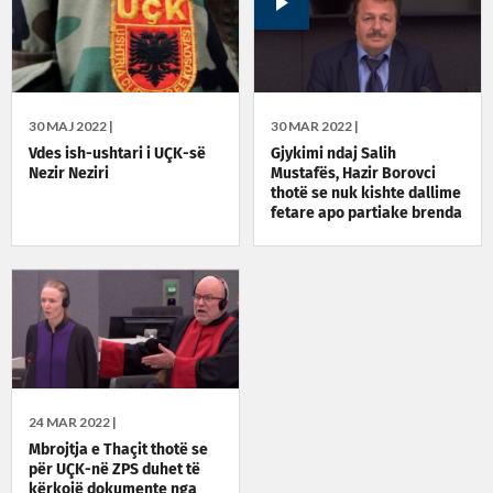
30 MAJ 2022 |
30 MAR 2022 |
Vdes ish-ushtari i UÇK-së
Gjykimi ndaj Salih
Nezir Neziri
Mustafës, Hazir Borovci
thotë se nuk kishte dallime
fetare apo partiake brenda
UÇK-së
24 MAR 2022 |
Mbrojtja e Thaçit thotë se
për UÇK-në ZPS duhet të
kërkojë dokumente nga