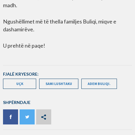
madh.
Ngushëllimet më të thella familjes Buliqi, miqve e
dashamirëve.
U prehtë në paqe!
FJALË KRYESORE:
UÇK
SAMI LUSHTAKU
ADEM BULIQI.
SHPËRNDAJE