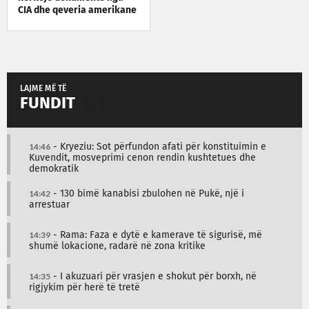
CIA dhe qeveria amerikane
LAJME MË TË
FUNDIT
14:46
- Kryeziu: Sot përfundon afati për konstituimin e
Kuvendit, mosveprimi cenon rendin kushtetues dhe
demokratik
14:42
- 130 bimë kanabisi zbulohen në Pukë, një i
arrestuar
14:39
- Rama: Faza e dytë e kamerave të sigurisë, më
shumë lokacione, radarë në zona kritike
14:35
- I akuzuari për vrasjen e shokut për borxh, në
rigjykim për herë të tretë