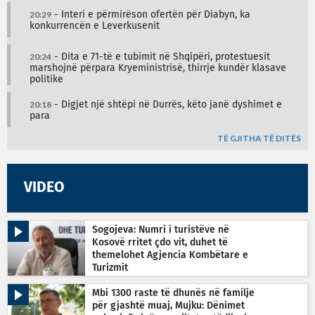
20:29
- Interi e përmirëson ofertën për Diabyn, ka
konkurrencën e Leverkusenit
20:24
- Dita e 71-të e tubimit në Shqipëri, protestuesit
marshojnë përpara Kryeministrisë, thirrje kundër klasave
politike
20:18
- Digjet një shtëpi në Durrës, këto janë dyshimet e
para
TË GJITHA TË DITËS
VIDEO
Sogojeva: Numri i turistëve në
Kosovë rritet çdo vit, duhet të
themelohet Agjencia Kombëtare e
Turizmit
Mbi 1300 raste të dhunës në familje
për gjashtë muaj, Mujku: Dënimet