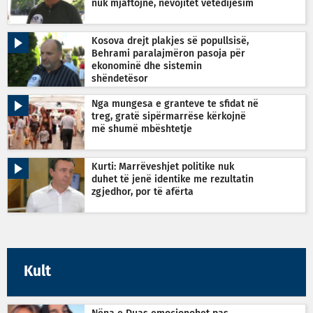
nuk mjaftojnë, nevojitet vetëdijesim
Kosova drejt plakjes së popullsisë,
Behrami paralajmëron pasoja për
ekonominë dhe sistemin
shëndetësor
Nga mungesa e granteve te sfidat në
treg, gratë sipërmarrëse kërkojnë
më shumë mbështetje
Kurti: Marrëveshjet politike nuk
duhet të jenë identike me rezultatin
zgjedhor, por të afërta
Kult