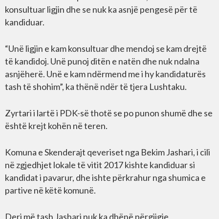
konsultuar ligjin dhe se nuk ka asnjë pengesë për të
kandiduar.
“Unë ligjin e kam konsultuar dhe mendoj se kam drejtë
të kandidoj. Unë punoj ditën e natën dhe nuk ndalna
asnjëherë. Unë e kam ndërmend me i hy kandidaturës
tash të shohim”, ka thënë ndër të tjera Lushtaku.
Zyrtari i lartë i PDK-së thotë se po punon shumë dhe se
është krejt kohën në teren.
Komuna e Skenderajt qeveriset nga Bekim Jashari, i cili
në zgjedhjet lokale të vitit 2017 kishte kandiduar si
kandidat i pavarur, dhe ishte përkrahur nga shumica e
partive në këtë komunë.
Deri më tash Jashari nuk ka dhënë përgjigje