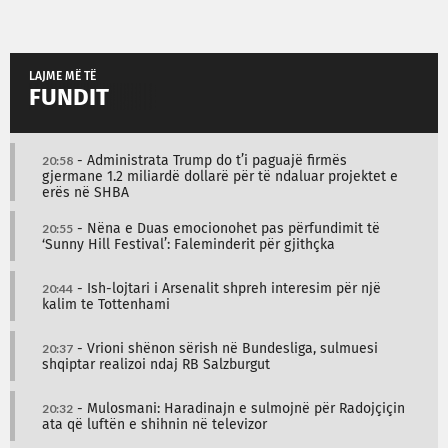
LAJME MË TË
FUNDIT
20:58
- Administrata Trump do t’i paguajë firmës
gjermane 1.2 miliardë dollarë për të ndaluar projektet e
erës në SHBA
20:55
- Nëna e Duas emocionohet pas përfundimit të
‘Sunny Hill Festival’: Faleminderit për gjithçka
20:44
- Ish-lojtari i Arsenalit shpreh interesim për një
kalim te Tottenhami
20:37
- Vrioni shënon sërish në Bundesliga, sulmuesi
shqiptar realizoi ndaj RB Salzburgut
20:32
- Mulosmani: Haradinajn e sulmojnë për Radojçiçin
ata që luftën e shihnin në televizor