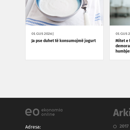
01 GUS 2026 |
01 GUS 2
Ja pse duhet të konsumojmë jogurt
Mitet e 
demorali
humbje
Ark
2017
Adresa: