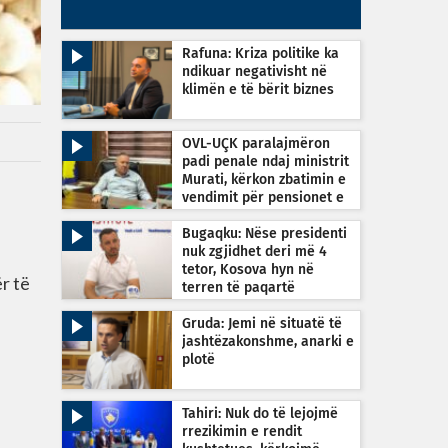
Rafuna: Kriza politike ka
ndikuar negativisht në
klimën e të bërit biznes
OVL-UÇK paralajmëron
padi penale ndaj ministrit
Murati, kërkon zbatimin e
vendimit për pensionet e
dyfishta
Bugaqku: Nëse presidenti
nuk zgjidhet deri më 4
tetor, Kosova hyn në
r të
terren të paqartë
kushtetues
Gruda: Jemi në situatë të
jashtëzakonshme, anarki e
plotë
Tahiri: Nuk do të lejojmë
rrezikimin e rendit