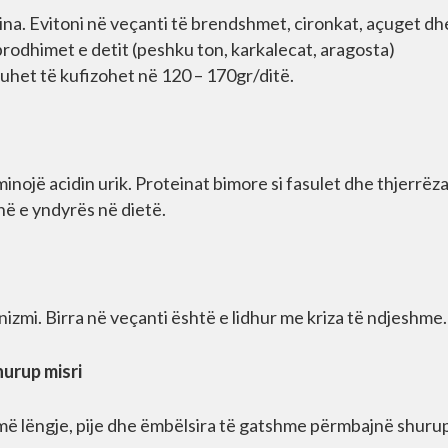
ina. Evitoni në veçanti të brendshmet, cironkat, açuget dh
prodhimet e detit (peshku ton, karkalecat, aragosta)
uhet të kufizohet në 120 – 170gr/ditë.
inojë acidin urik. Proteinat bimore si fasulet dhe thjerrëzat
në e yndyrës në dietë.
nizmi. Birra në veçanti është e lidhur me kriza të ndjeshme.
urup misri
humë lëngje, pije dhe ëmbëlsira të gatshme përmbajnë shuru