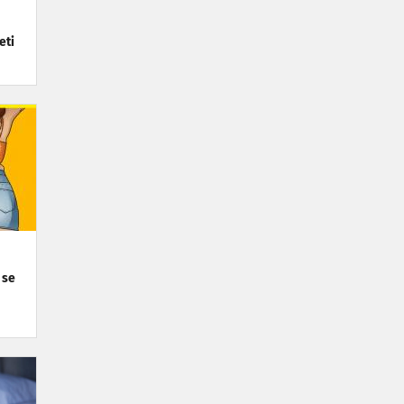
eti
 se