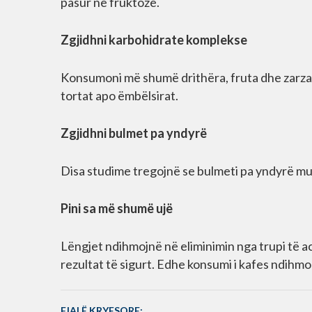
pasur në fruktozë.
Zgjidhni karbohidrate komplekse
Konsumoni më shumë drithëra, fruta dhe zarzav
tortat apo ëmbëlsirat.
Zgjidhni bulmet pa yndyrë
Disa studime tregojnë se bulmeti pa yndyrë mu
Pini sa më shumë ujë
Lëngjet ndihmojnë në eliminimin nga trupi të aci
rezultat të sigurt. Edhe konsumi i kafes ndihmo
FJALË KRYESORE: