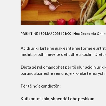
PRISHTINË | 30 MAJ 2026 | 21:00 |
Nga Ekonomia Onlin
Acidi urik i lartë në gjak është një formë e art
mishit, prodhimeve të detit dhe alkoolin. Dieta
Dieta që rekomandohet për të ulur acidin urik 
parandaluar edhe semundje kronike të ndrysh
Për të ndjekur dietën:
Kufizoni mishin, shpendët dhe peshkun