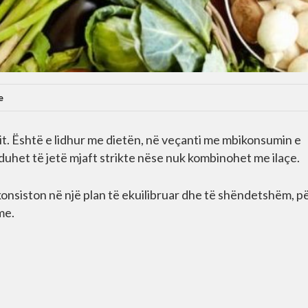
e
ritit. Është e lidhur me dietën, në veçanti me mbikonsumin e
 duhet të jetë mjaft strikte nëse nuk kombinohet me ilaçe.
konsiston në një plan të ekuilibruar dhe të shëndetshëm, pë
me.