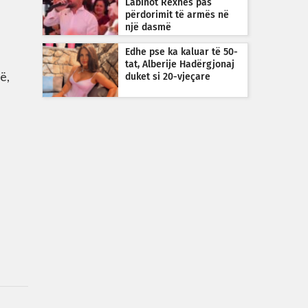
Labinot Rexhës pas
përdorimit të armës në
një dasmë
Edhe pse ka kaluar të 50-
tat, Alberije Hadërgjonaj
ë,
duket si 20-vjeçare