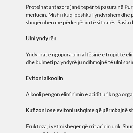
Proteinat shtazore janë tepër të pasura në Pur
merlucin. Mishi i kuq, peshku i yndyrshëm dhe 
shoqërohen me përkeqësim të situatës. Sasia d
Ulni yndyrën
Yndyrnat e ngopura ulin aftësinë e trupit të elim
dhe bulmeti pa yndyrë ju ndihmojnë të ulni sasi
Evitoni alkoolin
Alkooli pengon eliminimin e acidit urik nga orga
Kufizoni ose evitoni ushqime që përmbajnë sh
Fruktoza, i vetmi sheqer që rrit acidin urik. S