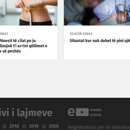
026 |
31 KOR 2026 |
fitnesit të cilat po ju
Situatat kur nuk duhet të pini uj
zojnë t’i arrini qëllimet e
s së peshës
ivi i lajmeve
2018
2019
2020
Regjistrohuni për të shkarku