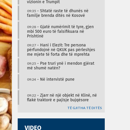
vizionin e Trumpit
09:35
- Shtatë raste të dhunës në
familje brenda ditës në Kosovë
09:28
- Gjatë numërimit të tyre, gjen
mbi 500 euro të falsifikuara në
Prishtinë
09:27
- Hani i Elezit: Tre persona
përfundojnë në QKUK pas përleshjes
me mjete të forta dhe të mprehta
09:25
- Pse truri ynë i mendon gjërat
më shumë natën?
09:24
- Në intervistë pune
09:22
- Zjarr në një objekt në Klinë, në
flakë traktorë e pajisje bujqësore
TË GJITHA TË DITËS
VIDEO