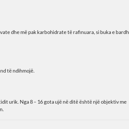
ate dhe më pak karbohidrate të rafinuara, si buka e bardh
nd të ndihmojë.
dit urik. Nga 8 – 16 gota ujë në ditë është një objektiv me
n.