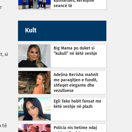
kushtetues, kërkojmë
e
seancë të
jashtëzakonshme sonte në
orën 22:30
Kult
Big Mama po duket si
, si
“kukull” në këtë veshje
Adelina Berisha mahnit
me paraqitjen e fundit,
shfaqet elegante dhe
vezulluese
Egli Tako habit fansat me
këtë veshje në plazh
p të
Policia nis hetime ndaj