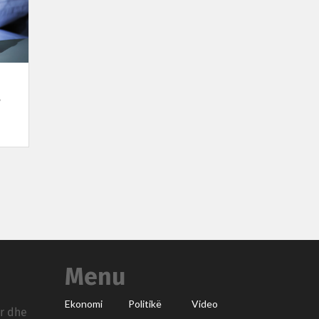
ë
Menu
Ekonomi
Politikë
Video
ar dhe