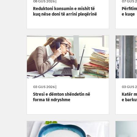
08 GUS 2026 |
07 GUS 2
Reduktoni konsumin e mishit të
Përfiti
kuq nëse doni të arrini pleqërinë
e kuqe
03 GUS 2026 |
03 GUS 2
Stresi e dëmton shëndetin në
Katër m
forma të ndryshme
e barku