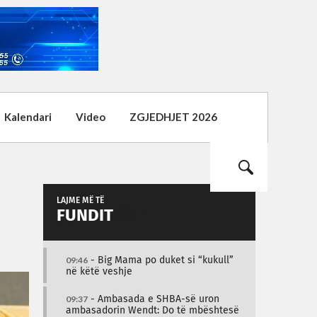
Kalendari
Video
ZGJEDHJET 2026
LAJME MË TË
FUNDIT
09:46
- Big Mama po duket si “kukull”
në këtë veshje
09:37
- Ambasada e SHBA-së uron
ambasadorin Wendt: Do të mbështesë