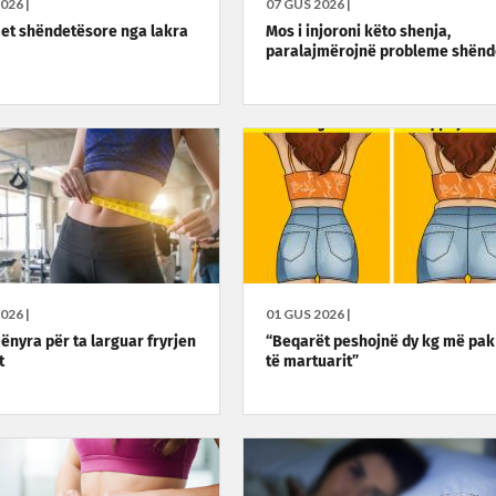
026 |
07 GUS 2026 |
met shëndetësore nga lakra
Mos i injoroni këto shenja,
paralajmërojnë probleme shënd
026 |
01 GUS 2026 |
ënyra për ta larguar fryrjen
“Beqarët peshojnë dy kg më pak
t
të martuarit”