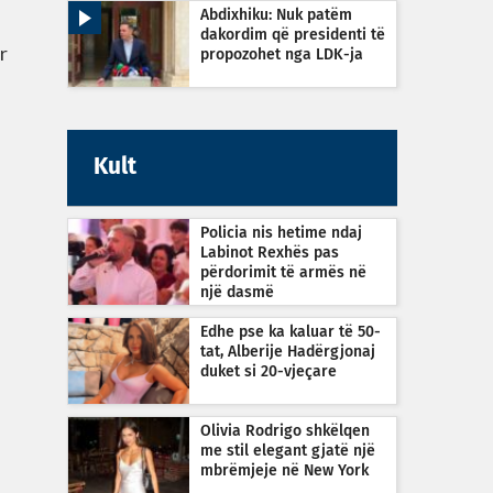
Abdixhiku: Nuk patëm
dakordim që presidenti të
r
propozohet nga LDK-ja
Kult
Policia nis hetime ndaj
Labinot Rexhës pas
përdorimit të armës në
një dasmë
Edhe pse ka kaluar të 50-
tat, Alberije Hadërgjonaj
duket si 20-vjeçare
Olivia Rodrigo shkëlqen
me stil elegant gjatë një
mbrëmjeje në New York