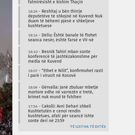
fatmirësisht e kishim Thaçin
18:24
- Reshitaj u bën thirrje
deputetëve të shkojnë në Kuvend: Nuk
duam të bëhemi pjesë e shkeljeve
kushtetuese
18:16
- Deliu: Është banale të ftohet
seanca nesër, është farsë e VV-së
18:10
- Besnik Tahiri mban sonte
konferencë të jashtëzakonshme për
media në Kuvend
18:07
- “Ethet e Nilit”, konfirmohet rasti
i parë i virusit në Kosovë
18:04
- Gërvalla: Janë zbuluar mbetje
mortore edhe në varrezën e tretë,
krimet nuk mund të fshihen
17:56
- Cakolli: Avni Dehari shkeli
Kushtetutën e cenoi rendin
kushtetues, afati për seancë ishte
sonte deri në 23:59
TË GJITHA TË DITËS