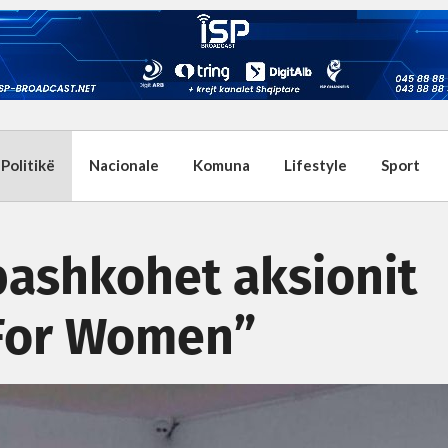
Politikë
Nacionale
Komuna
Lifestyle
Sport
bashkohet aksionit
 For Women”