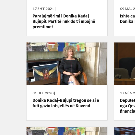
17 SHT 2021 |
09 MAJ 2
Paralajmërimi i Donika Kadaj-
Ishte ca
Bujupit: Partitë nuk do t’i mbajnë
Donika 
premtimet
31 DHJ 2020 |
17 NËN 2
Donika Kadaj-Bujupi tregon se si e
Deputet
futi gazin lotsjellës në Kuvend
nga Qev
financi