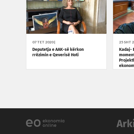
07 TET 2020 |
25 SHT 2
Deputetja e AAK-së kërkon
Kadaj- 
rrëzimin e Qeverisë Hoti
momenti
Projekt
ekonom
Ark