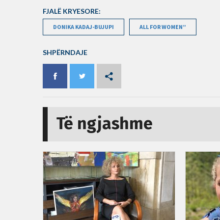
FJALË KRYESORE:
DONIKA KADAJ-BUJUPI
ALL FOR WOMEN”
SHPËRNDAJE
Të ngjashme