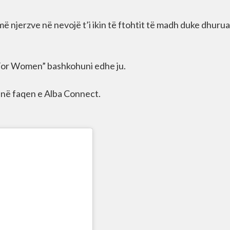
ë njerzve në nevojë t’i ikin të ftohtit të madh duke dhurua
 For Women” bashkohuni edhe ju.
 në faqen e Alba Connect.