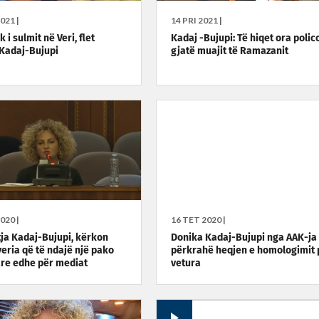
021 |
14 PRI 2021 |
k i sulmit në Veri, flet
Kadaj -Bujupi: Të hiqet ora polic
Kadaj-Bujupi
gjatë muajit të Ramazanit
020 |
16 TET 2020 |
ja Kadaj-Bujupi, kërkon
Donika Kadaj-Bujupi nga AAK-ja
eria që të ndajë një pako
përkrahë heqjen e homologimit 
are edhe për mediat
vetura