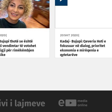
020 |
20 SHT 2020 |
Bujupi thotë se është
Kadaj- Bujupi: Qeveria Hoti e
 vendimtar të votohet
fokusuar në dialog, prioritet
ligji për rimëkëmbjen
ekonomia e mirëqenia e
ike
qytetarëve
ivi i lajmeve