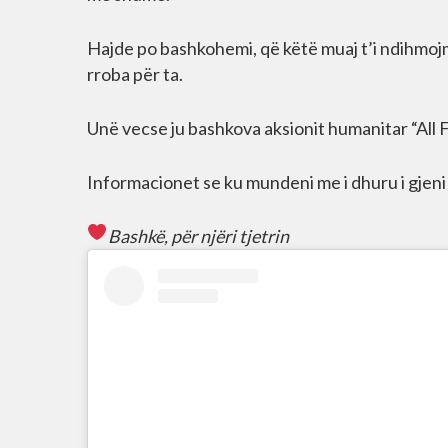
Hajde po bashkohemi, që këtë muaj t’i ndihmojm
rroba për ta.
Unë vecse ju bashkova aksionit humanitar “All
Informacionet se ku mundeni me i dhuru i gjeni
Bashkë, për njëri tjetrin