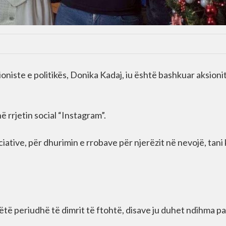
oniste e politikës, Donika Kadaj, iu është bashkuar aksioni
ë rrjetin social “Instagram”.
iciative, për dhurimin e rrobave për njerëzit në nevojë, tani
 këtë periudhë të dimrit të ftohtë, disave ju duhet ndihma p