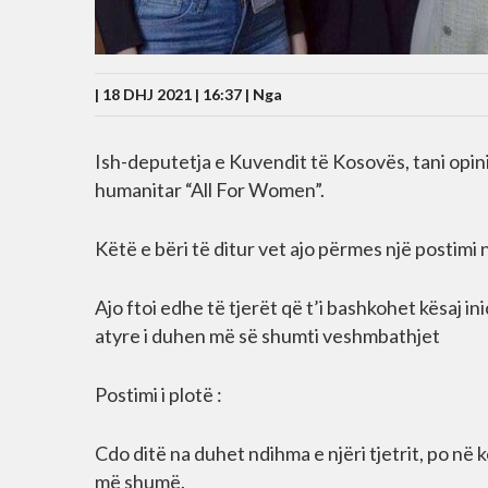
| 18 DHJ 2021 | 16:37 |
Nga
Ish-deputetja e Kuvendit të Kosovës, tani opini
humanitar “All For Women”.
Këtë e bëri të ditur vet ajo përmes një postimi n
Ajo ftoi edhe të tjerët që t’i bashkohet kësaj in
atyre i duhen më së shumti veshmbathjet
Postimi i plotë :
Cdo ditë na duhet ndihma e njëri tjetrit, po në
më shumë.