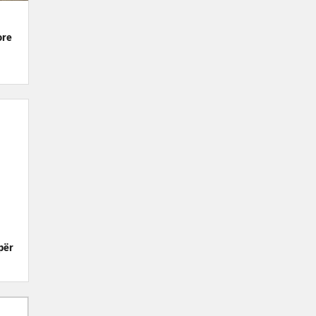
ore
për