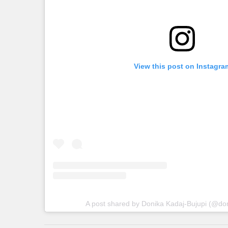
View this post on Instagra
A post shared by Donika Kadaj-Bujupi (@don