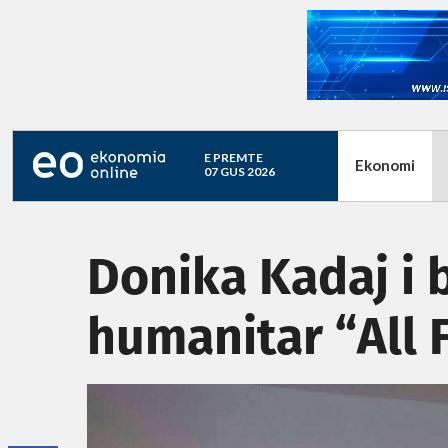
E PREMTE
Ekonomi
07 GUS 2026
Donika Kadaj i 
humanitar “All