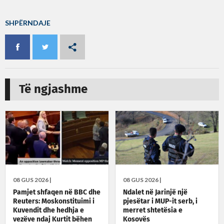
SHPËRNDAJE
Të ngjashme
08 GUS 2026 |
08 GUS 2026 |
Pamjet shfaqen në BBC dhe
Ndalet në Jarinjë një
Reuters: Moskonstituimi i
pjesëtar i MUP-it serb, i
Kuvendit dhe hedhja e
merret shtetësia e
vezëve ndaj Kurtit bëhen
Kosovës