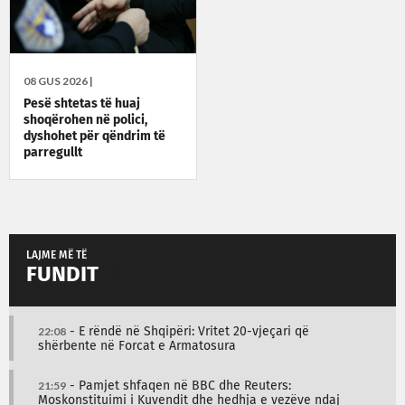
08 GUS 2026 |
Pesë shtetas të huaj
shoqërohen në polici,
dyshohet për qëndrim të
parregullt
LAJME MË TË
FUNDIT
22:08
- E rëndë në Shqipëri: Vritet 20-vjeçari që
shërbente në Forcat e Armatosura
21:59
- Pamjet shfaqen në BBC dhe Reuters:
Moskonstituimi i Kuvendit dhe hedhja e vezëve ndaj