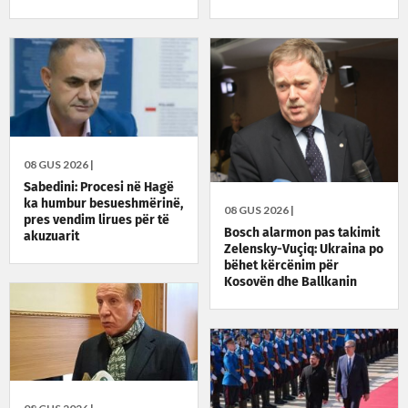
lajm ndërkombëtar
08 GUS 2026 |
Sabedini: Procesi në Hagë
ka humbur besueshmërinë,
08 GUS 2026 |
pres vendim lirues për të
Bosch alarmon pas takimit
akuzuarit
Zelensky-Vuçiq: Ukraina po
bëhet kërcënim për
Kosovën dhe Ballkanin