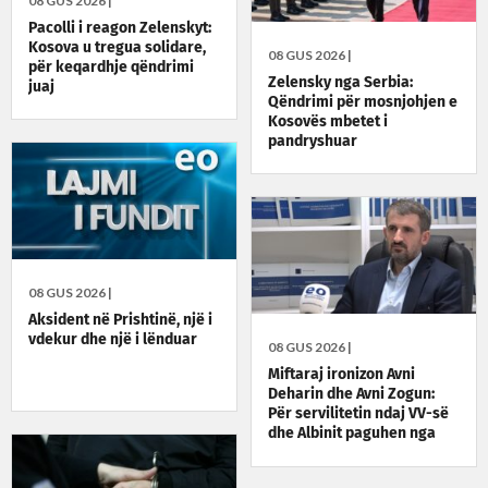
08 GUS 2026 |
Pacolli i reagon Zelenskyt:
Kosova u tregua solidare,
08 GUS 2026 |
për keqardhje qëndrimi
Zelensky nga Serbia:
juaj
Qëndrimi për mosnjohjen e
Kosovës mbetet i
pandryshuar
08 GUS 2026 |
Aksident në Prishtinë, një i
vdekur dhe një i lënduar
08 GUS 2026 |
Miftaraj ironizon Avni
Deharin dhe Avni Zogun:
Për servilitetin ndaj VV-së
dhe Albinit paguhen nga
taksat e qytetarëve