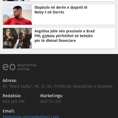
Eksploziv në derën e dyqanit të
Noizy-t në Durrës
Angelina Jolie nën presionin e Brad
Pitt, gjykata përfshihet në betejën
për të dhënat financiare
Adresa:
Rr. "Mark Isaku", Nr. 12, B2, Prishtinë, Republika e Kosovës
Redaksia:
Marketingu:
049 289 299
049 174 555
Email:
ekonomia.online@gmail.com