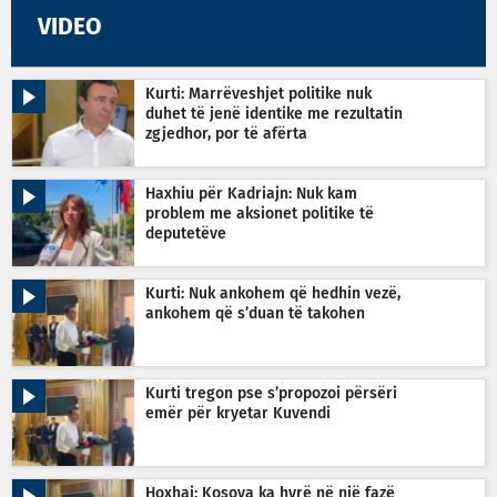
VIDEO
Kurti: Marrëveshjet politike nuk
duhet të jenë identike me rezultatin
zgjedhor, por të afërta
Haxhiu për Kadriajn: Nuk kam
problem me aksionet politike të
deputetëve
Kurti: Nuk ankohem që hedhin vezë,
ankohem që s’duan të takohen
Kurti tregon pse s’propozoi përsëri
emër për kryetar Kuvendi
Hoxhaj: Kosova ka hyrë në një fazë