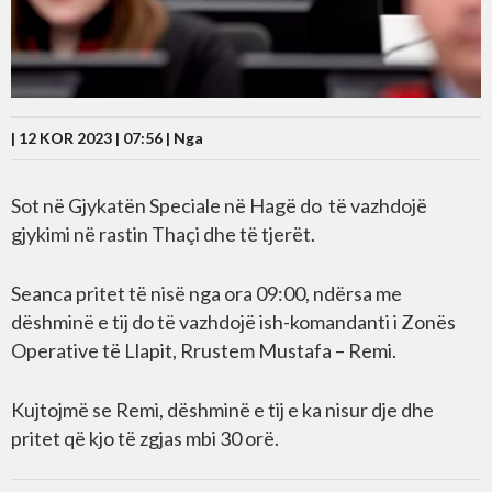
| 12 KOR 2023 | 07:56 |
Nga
Sot në Gjykatën Speciale në Hagë do të vazhdojë
gjykimi në rastin Thaçi dhe të tjerët.
Seanca pritet të nisë nga ora 09:00, ndërsa me
dëshminë e tij do të vazhdojë ish-komandanti i Zonës
Operative të Llapit, Rrustem Mustafa – Remi.
Kujtojmë se Remi, dëshminë e tij e ka nisur dje dhe
pritet që kjo të zgjas mbi 30 orë.