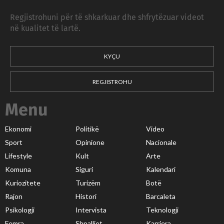
Regjistrohuni për të shkarkuar dhe shfrytëzuar videot
në kualitet të lartë.
KYÇU
REGJISTROHU
Menu
Ekonomi
Politikë
Video
Sport
Opinione
Nacionale
Lifestyle
Kult
Arte
Komuna
Siguri
Kalendari
Kuriozitete
Turizëm
Botë
Rajon
Histori
Barcaleta
Psikologji
Intervista
Teknologji
Femra
Shpalljet
Karriera