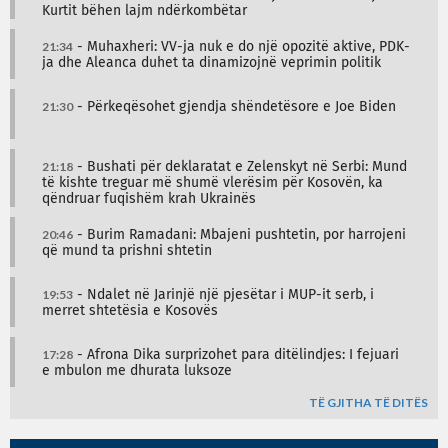
Kurtit bëhen lajm ndërkombëtar
21:34
- Muhaxheri: VV-ja nuk e do një opozitë aktive, PDK-
ja dhe Aleanca duhet ta dinamizojnë veprimin politik
21:30
- Përkeqësohet gjendja shëndetësore e Joe Biden
21:18
- Bushati për deklaratat e Zelenskyt në Serbi: Mund
të kishte treguar më shumë vlerësim për Kosovën, ka
qëndruar fuqishëm krah Ukrainës
20:46
- Burim Ramadani: Mbajeni pushtetin, por harrojeni
që mund ta prishni shtetin
19:53
- Ndalet në Jarinjë një pjesëtar i MUP-it serb, i
merret shtetësia e Kosovës
17:28
- Afrona Dika surprizohet para ditëlindjes: I fejuari
e mbulon me dhurata luksoze
TË GJITHA TË DITËS