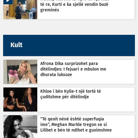
të re, Kurti e ka sjellë vendin buzë
greminës
Kult
Afrona Dika surprizohet para
ditëlindjes: I fejuari e mbulon me
dhurata luksoze
Khloe i bën Kylie-t një tortë të
çuditshme për ditëlindje
“Të qenit nënë është superfuqia
ime”, Meghan Markle tregon se si
Lilibet e bën të ndihet e guximshme