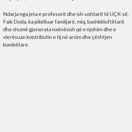
Ndarja nga jeta e profesorit dhe ish-ushtarit të UÇK-së,
Faik Doda, ka pikëlluar familjarë, miq, bashkëluftëtarë
dhe shumë gjenerata nxënësish që e njohën dhe e
vlerësuan kontributin e tij në arsim dhe çështjen
kombëtare.