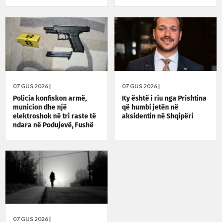
07 GUS 2026 |
07 GUS 2026 |
Policia konfiskon armë,
Ky është i riu nga Prishtina
municion dhe një
që humbi jetën në
elektroshok në tri raste të
aksidentin në Shqipëri
ndara në Podujevë, Fushë
Kosovë dhe Prishtinë
07 GUS 2026 |