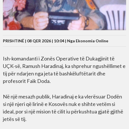
PRISHTINË | 08 QER 2026 | 10:04 |
Nga Ekonomia Online
Ish-komandanti i Zonës Operative të Dukagjinit të
UÇK-së, Ramush Haradinaj, ka shprehur ngushëllimet e
tij për ndarjen nga jeta të bashkëluftëtarit dhe
profesorit Faik Doda.
Në një mesazh publik, Haradinaj e ka vlerësuar Dodën
si një njeri që lirinë e Kosovës nuk e shihte vetëm si
ideal, por si një mision të cilit iu përkushtua gjatë gjithë
jetës së tij.