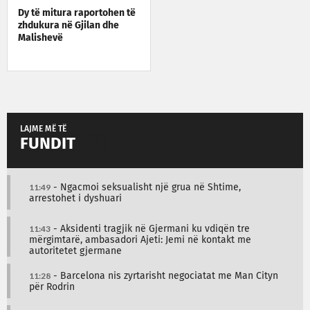
Dy të mitura raportohen të
zhdukura në Gjilan dhe
Malishevë
LAJME MË TË
FUNDIT
11:49
- Ngacmoi seksualisht një grua në Shtime,
arrestohet i dyshuari
11:43
- Aksidenti tragjik në Gjermani ku vdiqën tre
mërgimtarë, ambasadori Ajeti: Jemi në kontakt me
autoritetet gjermane
11:28
- Barcelona nis zyrtarisht negociatat me Man Cityn
për Rodrin