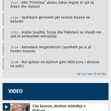
11:27
- KRU “Prishtina” zbulon lidhje ilegale të ujit në
Arbëri dhe Ulpianë
11:24
- Vazhdojnë gërmimet për varrezë masive në
Kalludër
11:22
- Arabia Saudite, Turqia dhe Pakistani së shpejti me
ujdi të përbashkët mbrojtjeje
11:14
- Ramadani: Keqpërdorimi i pushtetit po ia zë
frymën Kosovës
11:08
- Një qytetar në Gjakovë gjen 3800 euro, i dorëzon
në polici
TË GJITHA TË DITËS
VIDEO
S’ka kuorum, dështon mbledhja e
KGJK-së