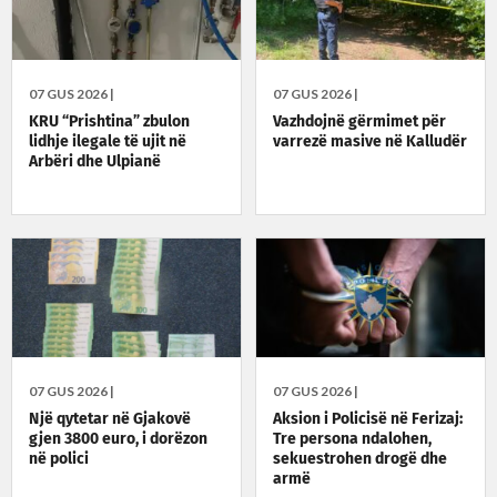
07 GUS 2026 |
07 GUS 2026 |
KRU “Prishtina” zbulon
Vazhdojnë gërmimet për
lidhje ilegale të ujit në
varrezë masive në Kalludër
Arbëri dhe Ulpianë
07 GUS 2026 |
07 GUS 2026 |
Një qytetar në Gjakovë
Aksion i Policisë në Ferizaj:
gjen 3800 euro, i dorëzon
Tre persona ndalohen,
në polici
sekuestrohen drogë dhe
armë