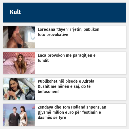
Kult
Loredana ‘thyen’ rrjetin, publikon
foto provokative
Enca provokon me paraqitjen e
fundit
Publikohet një bisede e Adrola
Dushit me nënën e saj, do të
befasoheni!
Zendaya dhe Tom Holland shpenzuan
gjysmë milion euro për festimin e
dasmës së tyre