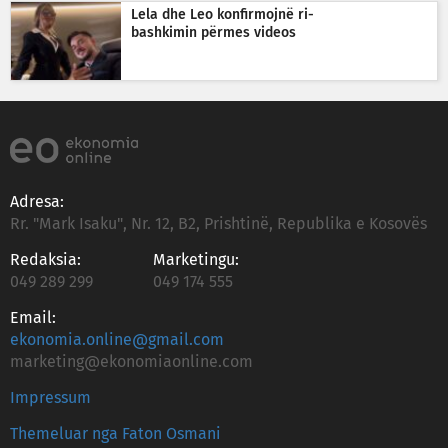
Lela dhe Leo konfirmojnë ri-
bashkimin përmes videos
Adresa:
Rr. "Mark Isaku", Nr. 12, B2, Prishtinë, Republika e Kosovës
Redaksia:
Marketingu:
049 289 299
049 174 555
Email:
ekonomia.online@gmail.com
marketing@ekonomiaonline.com
Impressum
Themeluar nga Faton Osmani