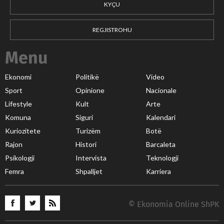
KYÇU
REGJISTROHU
Menu
Ekonomi
Politikë
Video
Sport
Opinione
Nacionale
Lifestyle
Kult
Arte
Komuna
Siguri
Kalendari
Kuriozitete
Turizëm
Botë
Rajon
Histori
Barcaleta
Psikologji
Intervista
Teknologji
Femra
Shpalljet
Karriera
© Ekonomia Online ShPK