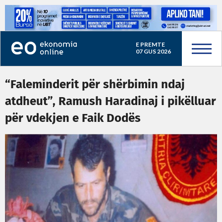
E PREMTE
07 GUS 2026
“Faleminderit për shërbimin ndaj
atdheut”, Ramush Haradinaj i pikëlluar
për vdekjen e Faik Dodës