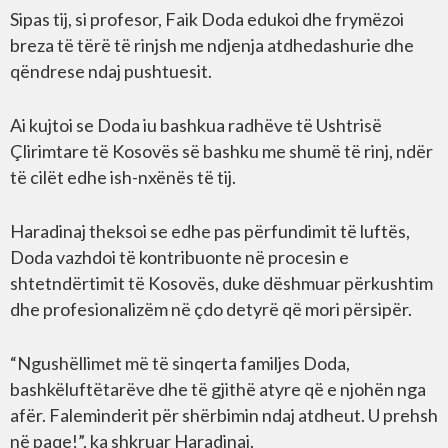
Sipas tij, si profesor, Faik Doda edukoi dhe frymëzoi
breza të tërë të rinjsh me ndjenja atdhedashurie dhe
qëndrese ndaj pushtuesit.
Ai kujtoi se Doda iu bashkua radhëve të Ushtrisë
Çlirimtare të Kosovës së bashku me shumë të rinj, ndër
të cilët edhe ish-nxënës të tij.
Haradinaj theksoi se edhe pas përfundimit të luftës,
Doda vazhdoi të kontribuonte në procesin e
shtetndërtimit të Kosovës, duke dëshmuar përkushtim
dhe profesionalizëm në çdo detyrë që mori përsipër.
“Ngushëllimet më të sinqerta familjes Doda,
bashkëluftëtarëve dhe të gjithë atyre që e njohën nga
afër. Faleminderit për shërbimin ndaj atdheut. U prehsh
në paqe!”, ka shkruar Haradinaj.