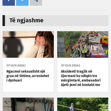
Të ngjashme
07 GUS 2026 |
07 GUS 2026 |
Ngacmoi seksualisht një
Aksidenti tragjik në
grua në Shtime, arrestohet
Gjermani ku vdiqën tre
i dyshuari
mërgimtarë, ambasadori
Ajeti: Jemi në kontakt me
autoritetet gjermane