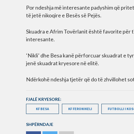
Por ndeshja më interesante padyshim që pritet 
të jetë nikoqire e Besës së Pejës.
Skuadra e Afrim Tovërlanit është favorite për ti
interesante.
‘Nikli’ dhe Besa kanë përforcuar skuadrat e tyr
jenë skuadrat kryesore në elitë.
Ndërkohë ndeshja tjetër që do të zhvillohet sot
FJALË KRYESORE:
KF BESA
KF FERONIKELI
FUTBOLLI I KO
SHPËRNDAJE