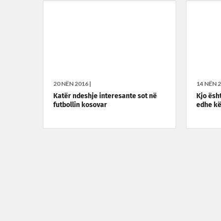
20 NËN 2016 |
14 NËN 2
Katër ndeshje interesante sot në
Kjo ësh
futbollin kosovar
edhe kë