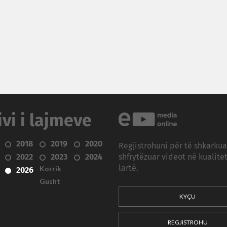
ivi i lajmeve
2018
2019
2020
Regjistrohuni për të shkarku
2022
2023
2024
shfrytëzuar videot në kualitet
Korrik
lartë.
2026
Gusht
KYÇU
REGJISTROHU