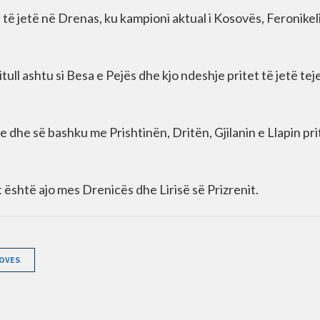
të jetë në Drenas, ku kampioni aktual i Kosovës, Feronikel
tull ashtu si Besa e Pejës dhe kjo ndeshje pritet të jetë tej
e dhe së bashku me Prishtinën, Dritën, Gjilanin e Llapin pri
 është ajo mes Drenicës dhe Lirisë së Prizrenit.
SOVES