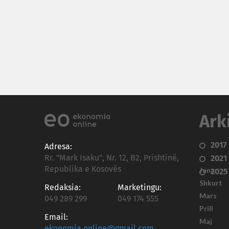
Ark
2017
Adresa:
Rr. "Mark Isaku", Nr. 12, B2, Prishtinë,
2021
Republika e Kosovës
Janar
2025
Shkurt
Redaksia:
Marketingu:
Mars
049 289 299
049 174 555
Prill
Email:
Maj
ekonomia.online@gmail.com