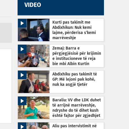
VIDEO
Kurti pas takimit me
Abdixhikun: Nuk kemi
lajme, përderisa s’kemi
marrëveshje
Zemaj: Barra e
përgjegjësisë për krijimin
e institucioneve të reja
bie mbi Albin Kurtin
Abdixhiku pas takimit të
GP: Më lejoni pak kohë,
nuk ka asgjë tjetër
Baraliu: VV dhe LDK duhet
të arrijnë marrëveshje,
ndryshe do të dihet kush
është fajtor për zgjedhjet
e reja
Aliu pas intervistimit në