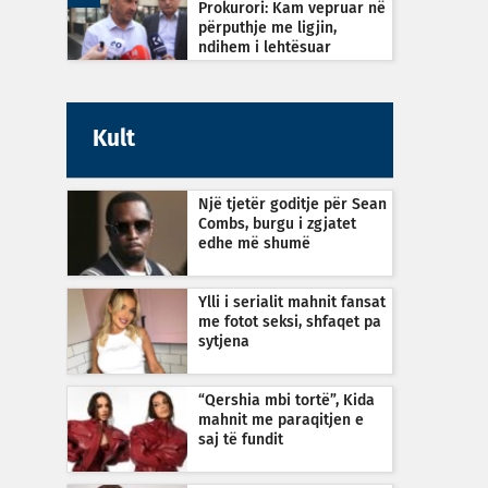
Prokurori: Kam vepruar në
përputhje me ligjin,
ndihem i lehtësuar
Kult
Një tjetër goditje për Sean
Combs, burgu i zgjatet
edhe më shumë
Ylli i serialit mahnit fansat
me fotot seksi, shfaqet pa
sytjena
“Qershia mbi tortë”, Kida
mahnit me paraqitjen e
saj të fundit