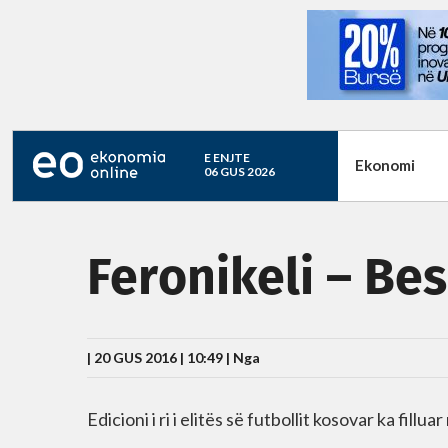
E ENJTE
Ekonomi
06 GUS 2026
Feronikeli – Bes
| 20 GUS 2016 | 10:49 |
Nga
Edicioni i ri i elitës së futbollit kosovar ka fill