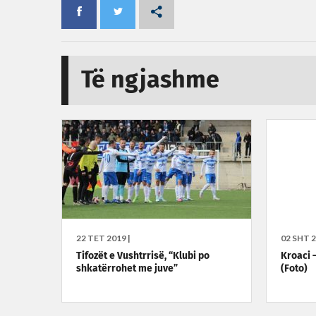
Të ngjashme
22 TET 2019 |
02 SHT 2
Tifozët e Vushtrrisë, “Klubi po
Kroaci –
shkatërrohet me juve”
(Foto)