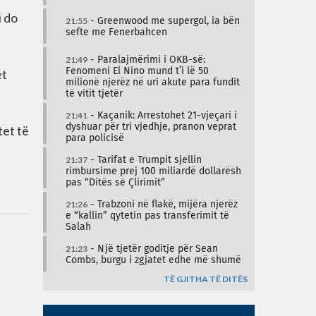
i do
21:55
- Greenwood me supergol, ia bën
sefte me Fenerbahcen
21:49
- Paralajmërimi i OKB-së:
et
Fenomeni El Nino mund t’i lë 50
milionë njerëz në uri akute para fundit
të vitit tjetër
21:41
- Kaçanik: Arrestohet 21-vjeçari i
dyshuar për tri vjedhje, pranon veprat
tet të
para policisë
21:37
- Tarifat e Trumpit sjellin
rimbursime prej 100 miliardë dollarësh
pas “Ditës së Çlirimit”
21:26
- Trabzoni në flakë, mijëra njerëz
e “kallin” qytetin pas transferimit të
Salah
21:23
- Një tjetër goditje për Sean
Combs, burgu i zgjatet edhe më shumë
TË GJITHA TË DITËS