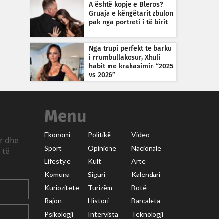
A është kopje e Bleros?
Gruaja e këngëtarit zbulon
pak nga portreti i të birit
Nga trupi perfekt te barku
i rrumbullakosur, Xhuli
habit me krahasimin “2025
vs 2026”
Menu
Ekonomi
Politikë
Video
ar dhe
Sport
Opinione
Nacionale
 të
Lifestyle
Kult
Arte
Komuna
Siguri
Kalendari
Kuriozitete
Turizëm
Botë
Rajon
Histori
Barcaleta
Psikologji
Intervista
Teknologji