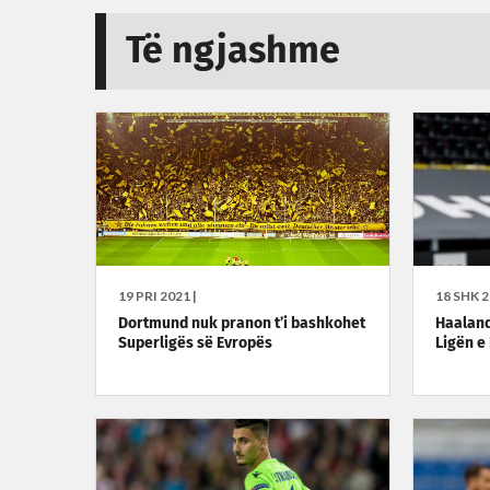
Të ngjashme
19 PRI 2021 |
18 SHK 2
Dortmund nuk pranon t’i bashkohet
Haaland
Superligës së Evropës
Ligën 