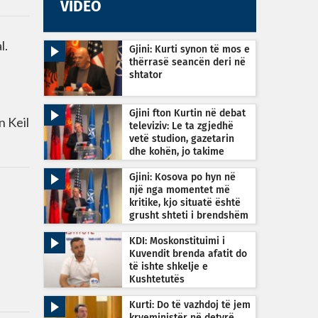
VIDEO
l.
Gjini: Kurti synon të mos e
thërrasë seancën deri në
shtator
Gjini fton Kurtin në debat
n Keil
televiziv: Le ta zgjedhë
vetë studion, gazetarin
dhe kohën, jo takime
private
Gjini: Kosova po hyn në
një nga momentet më
kritike, kjo situatë është
grusht shteti i brendshëm
KDI: Moskonstituimi i
Kuvendit brenda afatit do
të ishte shkelje e
Kushtetutës
Kurti: Do të vazhdoj të jem