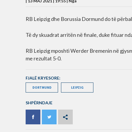
| 13 MAJ 2021 | 19:55 |
Nga
RB Leipzig dhe Borussia Dormund do të përball
Të dy skuadrat arritën në finale, duke fituar n
RB Leipzig mposhti Werder Bremenin në gjysmëf
me rezultat 5-0.
FJALË KRYESORE:
DORTMUND
LEIPZIG
SHPËRNDAJE