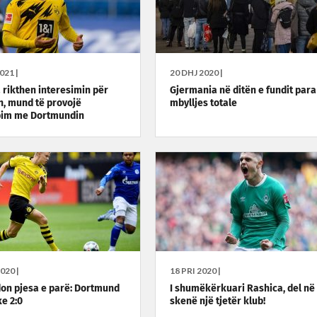
021 |
20 DHJ 2020 |
 rikthen interesimin për
Gjermania në ditën e fundit para
, mund të provojë
mbylljes totale
im me Dortmundin
020 |
18 PRI 2020 |
on pjesa e parë: Dortmund
I shumëkërkuari Rashica, del në
ke 2:0
skenë një tjetër klub!