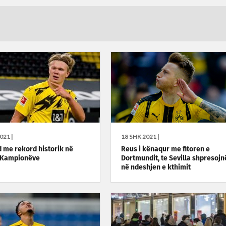
021 |
18 SHK 2021 |
 me rekord historik në
Reus i kënaqur me fitoren e
e Kampionëve
Dortmundit, te Sevilla shpresojn
në ndeshjen e kthimit