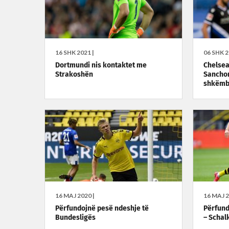
16 SHK 2021 |
06 SHK 2
Dortmundi nis kontaktet me
Chelsea
Strakoshën
Sanchon
shkëmb
16 MAJ 2020 |
16 MAJ 2
Përfundojnë pesë ndeshje të
Përfund
Bundesligës
– Schal