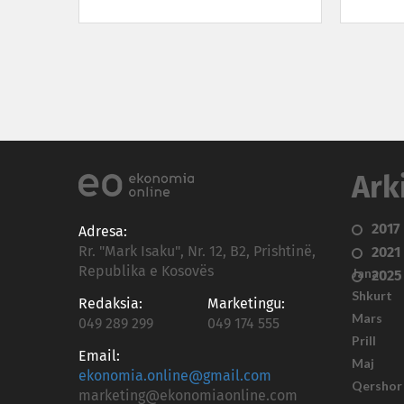
Ark
2017
Adresa:
Rr. "Mark Isaku", Nr. 12, B2, Prishtinë,
2021
Republika e Kosovës
Janar
2025
Shkurt
Redaksia:
Marketingu:
Mars
049 289 299
049 174 555
Prill
Email:
Maj
ekonomia.online@gmail.com
Qershor
marketing@ekonomiaonline.com