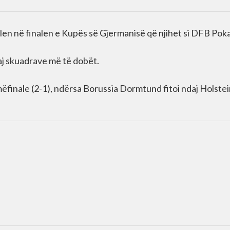
en në finalen e Kupës së Gjermanisë që njihet si DFB Poka
daj skuadrave më të dobët.
inale (2-1), ndërsa Borussia Dormtund fitoi ndaj Holstei