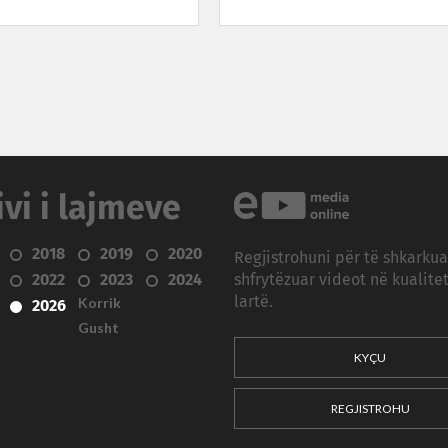
ivi i lajmeve
2018
2019
2020
Regjistrohuni për të shkarku
2022
2023
2024
shfrytëzuar videot në kualitet
Korrik
lartë.
2026
Gusht
KYÇU
REGJISTROHU