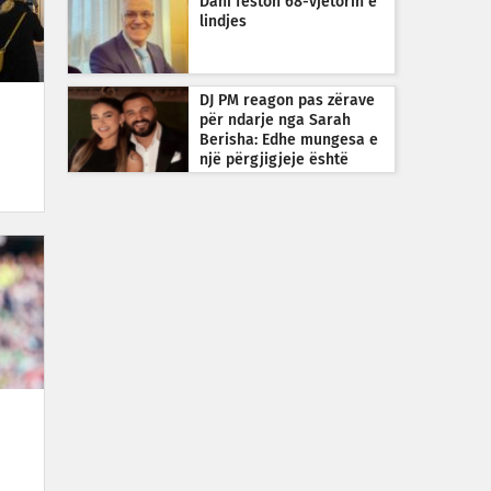
Dani feston 68-vjetorin e
lindjes
DJ PM reagon pas zërave
për ndarje nga Sarah
Berisha: Edhe mungesa e
një përgjigjeje është
përgjigje