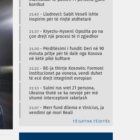
korrikut
21:45
- Lladrovci: Sabit Veseli ishte
inspirim për të rinjtë atdhetarë
21:37
- Kryeziu-Hyseni: Opozita po na
çon drejt një procesi të ri zgjedhor
21:30
- Përditësimi i fundit: Deri në 90
minuta pritje për të dalë nga Kosova
në këtë pikë kufitare
21:22
- BE-ja thirrje Kosovës: Formoni
institucionet pa vonesa, vendi duhet
të ecë drejt integrimit evropian
21:13
- Sulmi rus vret 21 persona,
Ukraina thotë se ka nevojë për më
shumë interceptorë raketash
21:07
- Merr fund dilema e Vinicius, ja
vendimi që mori Reali
TË GJITHA TË DITËS