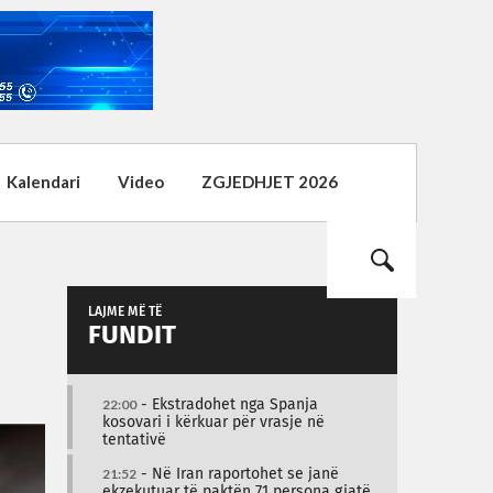
Kalendari
Video
ZGJEDHJET 2026
LAJME MË TË
FUNDIT
22:00
- Ekstradohet nga Spanja
kosovari i kërkuar për vrasje në
tentativë
21:52
- Në Iran raportohet se janë
ekzekutuar të paktën 71 persona gjatë