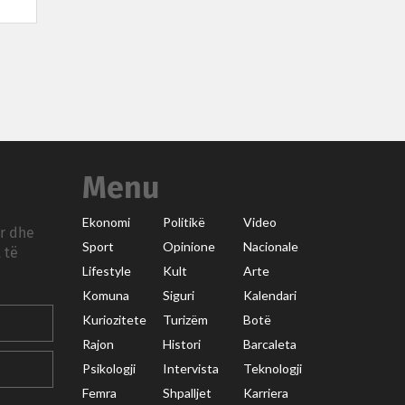
Menu
Ekonomi
Politikë
Video
ar dhe
Sport
Opinione
Nacionale
 të
Lifestyle
Kult
Arte
Komuna
Siguri
Kalendari
Kuriozitete
Turizëm
Botë
Rajon
Histori
Barcaleta
Psikologji
Intervista
Teknologji
Femra
Shpalljet
Karriera