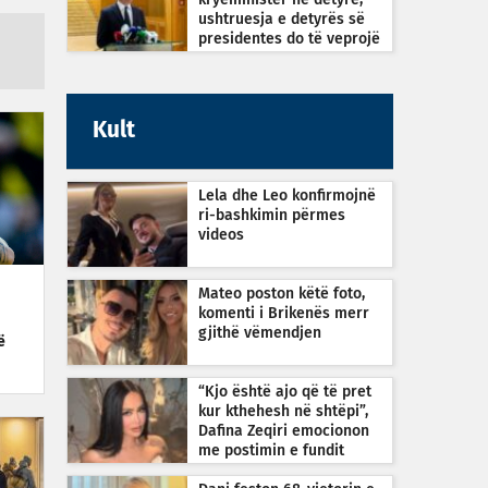
kryeministër në detyrë,
ushtruesja e detyrës së
presidentes do të veprojë
sipas Kushtetutës
Kult
Lela dhe Leo konfirmojnë
ri-bashkimin përmes
videos
Mateo poston këtë foto,
komenti i Brikenës merr
gjithë vëmendjen
ë
“Kjo është ajo që të pret
kur kthehesh në shtëpi”,
Dafina Zeqiri emocionon
me postimin e fundit