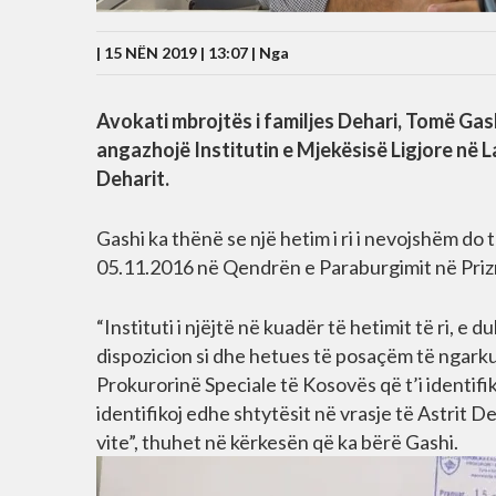
| 15 NËN 2019 | 13:07 |
Nga
Avokati mbrojtës i familjes Dehari, Tomë Gas
angazhojë Institutin e Mjekësisë Ligjore në La
Deharit.
Gashi ka thënë se një hetim i ri i nevojshëm do
05.11.2016 në Qendrën e Paraburgimit në Priz
“Instituti i njëjtë në kuadër të hetimit të ri, e
dispozicion si dhe hetues të posaçëm të ngarku
Prokurorinë Speciale të Kosovës që t’i identifik
identifikoj edhe shtytësit në vrasje të Astrit D
vite”, thuhet në kërkesën që ka bërë Gashi.