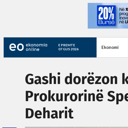
E PREMTE
Ekonomi
07 GUS 2026
Gashi dorëzon 
Prokurorinë Spe
Deharit