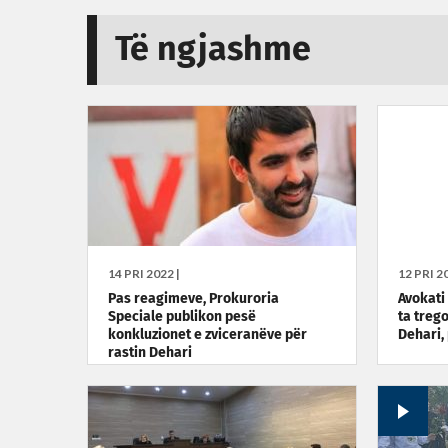
Të ngjashme
14 PRI 2022 |
12 PRI 20
Pas reagimeve, Prokuroria
Avokati
Speciale publikon pesë
ta trego
konkluzionet e zviceranëve për
Dehari,
rastin Dehari