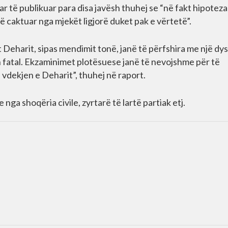
 të publikuar para disa javësh thuhej se “në fakt hipoteza
 caktuar nga mjekët ligjorë duket pak e vërtetë”.
t Deharit, sipas mendimit tonë, janë të përfshira me një dy
in fatal. Ekzaminimet plotësuese janë të nevojshme për të
 vdekjen e Deharit”, thuhej në raport.
nga shoqëria civile, zyrtarë të lartë partiak etj.