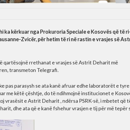
hi ka kërkuar nga Prokuroria Speciale e Kosovës që të ri
usanne-Zvicër, për hetim të ri në rastin e vrasjes së Ast
 të qartësojnë rrethanat e vrasjes së Astrit Deharit më
ren, transmeton Telegrafi.
 duke pas parasysh se ata kanë afruar edhe laboratorët e tyre
ar me këtë çështje, do të ndihmojnë institucionet e Kosov
oj vrasësit e Astrit Deharit , ndërsa PSRK-së, i mbetet që t
eharit, dhe ata që e kanë fshehur vrasjen e tij për më tepër 