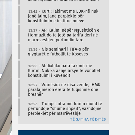
13:42
- Kurti: Takimet me LDK-në nuk
janë lajm, janë përpjekje për
konstituimin e institucioneve
13:37
- AP: Kalimi nëpër Ngushticën e
Hormuzit do të jetë pa tarifa deri në
marrëveshjen përfundimtare
13:36
- Nis seminari i FIFA-s për
gjyqtarët e futbollit të Kosovës
13:33
- Abdixhiku para takimit me
Kurtin: Nuk ka asnjë arsye të vonohet
konstituimi i Kuvendit
13:27
- Vranësira në disa vende, IHMK
paralajmëron erëra të fuqishme dhe
breshër
13:26
- Trump: Lufta me Iranin mund të
përfundojë “shumë shpejt”, vazhdojnë
përpjekjet për marrëveshje
TË GJITHA TË DITËS