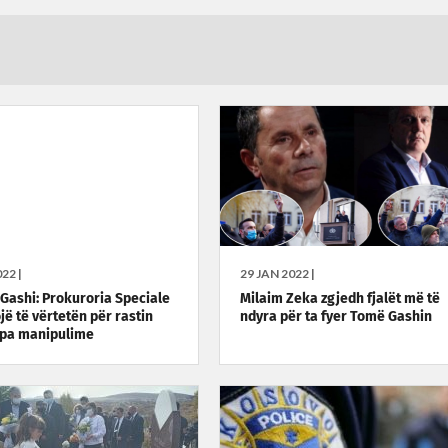
22 |
29 JAN 2022 |
 Gashi: Prokuroria Speciale
Milaim Zeka zgjedh fjalët më të
jë të vërtetën për rastin
ndyra për ta fyer Tomë Gashin
 pa manipulime