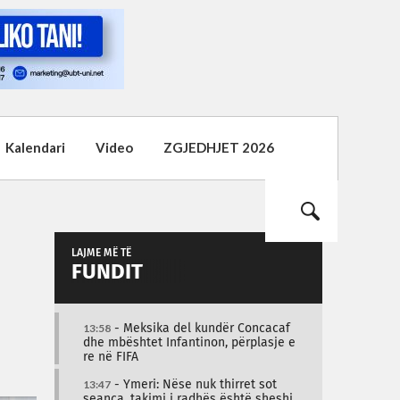
Kalendari
Video
ZGJEDHJET 2026
LAJME MË TË
FUNDIT
13:58
- Meksika del kundër Concacaf
dhe mbështet Infantinon, përplasje e
re në FIFA
13:47
- Ymeri: Nëse nuk thirret sot
seanca, takimi i radhës është sheshi