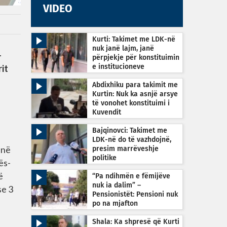
VIDEO
Kurti: Takimet me LDK-në
nuk janë lajm, janë
-
përpjekje për konstituimin
rit
e institucioneve
Abdixhiku para takimit me
Kurtin: Nuk ka asnjë arsye
të vonohet konstituimi i
Kuvendit
Bajqinovci: Takimet me
LDK-në do të vazhdojnë,
 në
presim marrëveshje
politike
ës-
ë
“Pa ndihmën e fëmijëve
nuk ia dalim” –
se 3
Pensionistët: Pensioni nuk
po na mjafton
Shala: Ka shpresë që Kurti