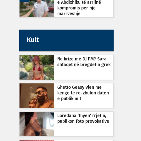
e Abdixhiku të arrijnë
kompromis për një
marrveshje
Kult
Në krizë me DJ PM? Sara
shfaqet në bregdetin grek
Ghetto Geasy vjen me
këngë të re, zbulon datën
e publikimit
Loredana ‘thyen’ rrjetin,
publikon foto provokative