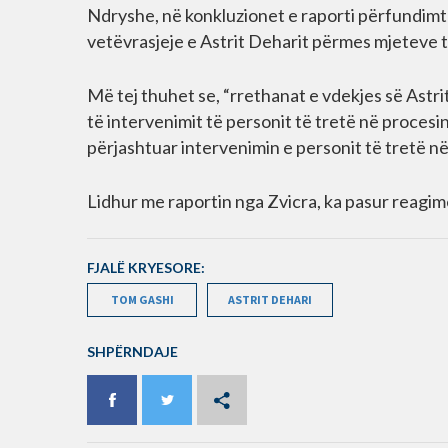
Ndryshe, në konkluzionet e raporti përfundimtar
vetëvrasjeje e Astrit Deharit përmes mjeteve të
Më tej thuhet se, “rrethanat e vdekjes së Astri
të intervenimit të personit të tretë në proces
përjashtuar intervenimin e personit të tretë në
Lidhur me raportin nga Zvicra, ka pasur reagime 
FJALË KRYESORE:
TOM GASHI
ASTRIT DEHARI
SHPËRNDAJE