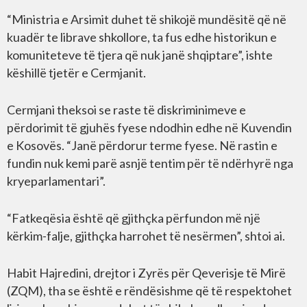
“Ministria e Arsimit duhet të shikojë mundësitë që në
kuadër te librave shkollore, ta fus edhe historikun e
komuniteteve të tjera që nuk janë shqiptare”, ishte
këshillë tjetër e Cermjanit.
Cermjani theksoi se raste të diskriminimeve e
përdorimit të gjuhës fyese ndodhin edhe në Kuvendin
e Kosovës. “Janë përdorur terme fyese. Në rastin e
fundin nuk kemi parë asnjë tentim për të ndërhyrë nga
kryeparlamentari”.
“Fatkeqësia është që gjithçka përfundon më një
kërkim-falje, gjithçka harrohet të nesërmen”, shtoi ai.
Habit Hajredini, drejtor i Zyrës për Qeverisje të Mirë
(ZQM), tha se është e rëndësishme që të respektohet