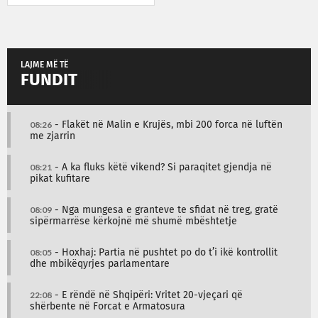
LAJME MË TË
FUNDIT
08:26
- Flakët në Malin e Krujës, mbi 200 forca në luftën
me zjarrin
08:21
- A ka fluks këtë vikend? Si paraqitet gjendja në
pikat kufitare
08:09
- Nga mungesa e granteve te sfidat në treg, gratë
sipërmarrëse kërkojnë më shumë mbështetje
08:05
- Hoxhaj: Partia në pushtet po do t’i ikë kontrollit
dhe mbikëqyrjes parlamentare
22:08
- E rëndë në Shqipëri: Vritet 20-vjeçari që
shërbente në Forcat e Armatosura