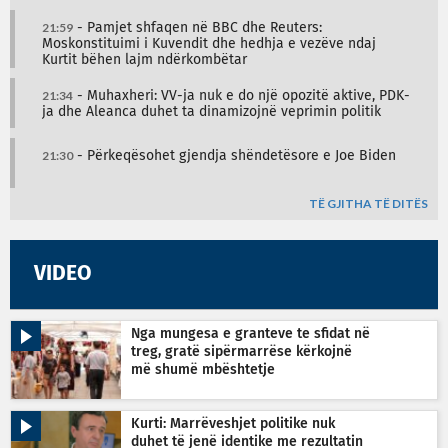
21:59
- Pamjet shfaqen në BBC dhe Reuters:
Moskonstituimi i Kuvendit dhe hedhja e vezëve ndaj
Kurtit bëhen lajm ndërkombëtar
21:34
- Muhaxheri: VV-ja nuk e do një opozitë aktive, PDK-
ja dhe Aleanca duhet ta dinamizojnë veprimin politik
21:30
- Përkeqësohet gjendja shëndetësore e Joe Biden
TË GJITHA TË DITËS
VIDEO
Nga mungesa e granteve te sfidat në
treg, gratë sipërmarrëse kërkojnë
më shumë mbështetje
Kurti: Marrëveshjet politike nuk
duhet të jenë identike me rezultatin