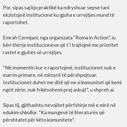
Por, sipas saj kjo praktikë ka ndryshuar sepse tani
ekzistojnë institucione ku gjuha e urrejtjes mund të
raportohet.
Emrah Cermjani, nga organizata “Roma in Action”, iu
bëri thirrje institucioneve që t’i trajtojnë me prioritet
rastet e gjuhës së urrejtjes.
“Në momentin kur e raportojmë, institucionet nuk e
marrin primare, në mënyrë të përshpejtuar.
Institucionet duhet me ditë që ne si komunitet që kemi
ngrit zërin, nuk frikësohemi prej askujt”, u shpreh ai.
Sipas tij, gjithashtu nevojitet përfshirje më e mirë në
edukim shkollor. “Ka mungesë të literaturës që
përshtatet për këto komunitete”.