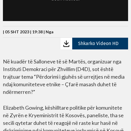
| 05 SHT 2023 | 19:38 |
Nga
Shkarko Videon HD
Në kuadër të Salloneve të së Martës, organizuar nga
Instituti Demokraci për Zhvillim (D4D), sot është
trajtuar tema “Përdorimi i gjuhës së urrejtjes në media
ndaj komuniteteve etnike – Çfarë masash duhet të
ndërmerren?”
Elizabeth Gowing, këshilltare politike për komunitete
në Zyrën e Kryeministrit të Kosovës, paneliste, tha se
secili qytetar duhet të reagojë në raste kur hasë në
diskriminime ndaj komuniteteve joshumicë në Kosovë.