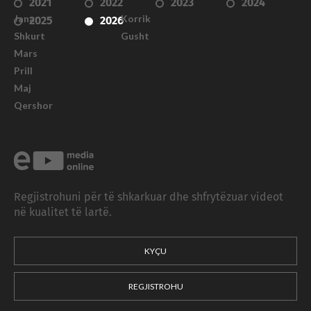
2021
2022
2023
2024
Janar
Korrik
2025
2026
Shkurt
Gusht
Mars
Prill
Maj
Qershor
Regjistrohuni për të shkarkuar dhe shfrytëzuar videot
në kualitet të lartë.
KYÇU
REGJISTROHU