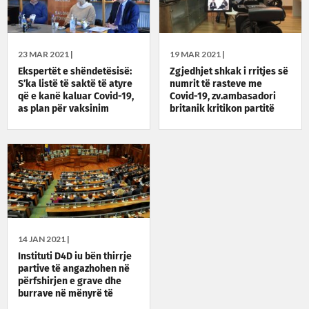
23 MAR 2021 |
19 MAR 2021 |
Ekspertët e shëndetësisë:
Zgjedhjet shkak i rritjes së
S’ka listë të saktë të atyre
numrit të rasteve me
që e kanë kaluar Covid-19,
Covid-19, zv.ambasadori
as plan për vaksinim
britanik kritikon partitë
14 JAN 2021 |
Instituti D4D iu bën thirrje
partive të angazhohen në
përfshirjen e grave dhe
burrave në mënyrë të
barabartë