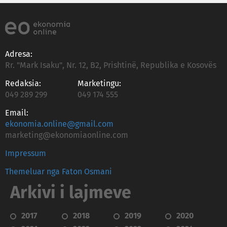
Adresa:
Rr. "Mark Isaku", Nr. 12, B2, Prishtinë, Republika e Kosovës
Redaksia:
Marketingu:
049 289 299
049 174 555
Email:
ekonomia.online@gmail.com
marketing@ekonomiaonline.com
Impressum
Themeluar nga Faton Osmani
Arkivi i lajmeve
2017
2018
2019
2020