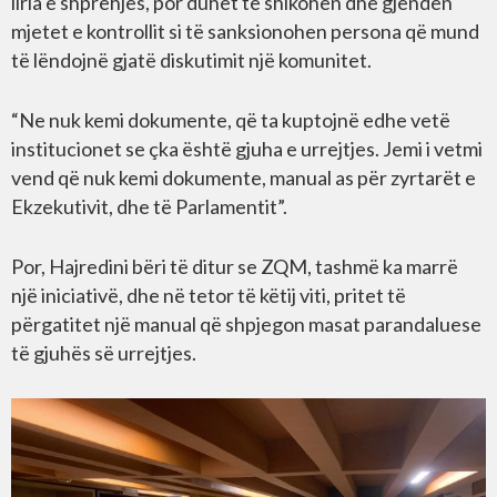
liria e shprehjes, por duhet të shikohen dhe gjenden
mjetet e kontrollit si të sanksionohen persona që mund
të lëndojnë gjatë diskutimit një komunitet.
“Ne nuk kemi dokumente, që ta kuptojnë edhe vetë
institucionet se çka është gjuha e urrejtjes. Jemi i vetmi
vend që nuk kemi dokumente, manual as për zyrtarët e
Ekzekutivit, dhe të Parlamentit”.
Por, Hajredini bëri të ditur se ZQM, tashmë ka marrë
një iniciativë, dhe në tetor të këtij viti, pritet të
përgatitet një manual që shpjegon masat parandaluese
të gjuhës së urrejtjes.