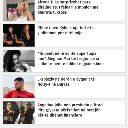
Afrona Dika surprizohet para
ditëlindjes: I fejuari e mbulon me
dhurata luksoze
Khloe i bën Kylie-t një tortë të
çuditshme për ditëlindje
“Të qenit nënë është superfuqia
ime”, Meghan Markle tregon se si
Lilibet e bën të ndihet e guximshme
Eksploziv në derën e dyqanit të
Noizy-t në Durrës
Angelina Jolie nën presionin e Brad
Pitt, gjykata përfshihet në betejën
për të dhënat financiare