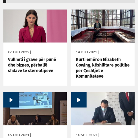
06 DHJ 2022 |
14 DHJ 2021 |
Vullneti i grave për punë
Kurti emëron Elizabeth
dhe biznes, përballë
Gowing, këshilltare politike
sfidave të stereotipeve
për Çështjet e
Komuniteteve
09 DHJ 2021 |
10 SHT 2021 |