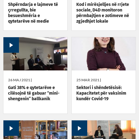
Shpërndarja e lajmeve të
Kod i mirësjelljes në rrjete
çrregullta, bie
sociale, D4D monitoron
besueshmëria e
përmbajtjen e zotimeve në
qytetarëve në medie
zgjedhjet lokale
26 MAJ 2021 |
25 MAR 2021 |
Gati 38% e qytetarëve e
Sektori i shëndetësisë:
cilësojnë të gabuar “mini-
Kapacitetet për vaksinim
shengenin” ballkanik
kundër Covid-19