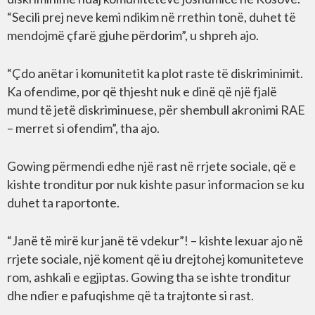
“Secili prej neve kemi ndikim në rrethin tonë, duhet të
mendojmë çfarë gjuhe përdorim”, u shpreh ajo.
“Çdo anëtar i komunitetit ka plot raste të diskriminimit.
Ka ofendime, por që thjesht nuk e dinë që një fjalë
mund të jetë diskriminuese, për shembull akronimi RAE
– merret si ofendim”, tha ajo.
Gowing përmendi edhe një rast në rrjete sociale, që e
kishte tronditur por nuk kishte pasur informacion se ku
duhet ta raportonte.
“Janë të mirë kur janë të vdekur”! – kishte lexuar ajo në
rrjete sociale, një koment që iu drejtohej komuniteteve
rom, ashkali e egjiptas. Gowing tha se ishte tronditur
dhe ndier e pafuqishme që ta trajtonte si rast.