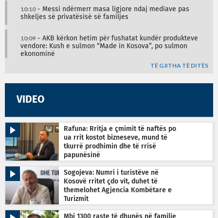
10:10
- Messi ndërmerr masa ligjore ndaj mediave pas
shkeljes së privatësisë së familjes
10:09
- AKB kërkon hetim për fushatat kundër produkteve
vendore: Kush e sulmon “Made in Kosova”, po sulmon
ekonominë
TË GJITHA TË DITËS
VIDEO
Rafuna: Rritja e çmimit të naftës po
ua rrit kostot bizneseve, mund të
tkurrë prodhimin dhe të rrisë
papunësinë
Sogojeva: Numri i turistëve në
Kosovë rritet çdo vit, duhet të
themelohet Agjencia Kombëtare e
Turizmit
Mbi 1300 raste të dhunës në familje