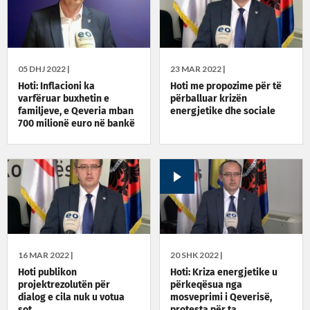
05 DHJ 2022 |
23 MAR 2022 |
Hoti: Inflacioni ka
Hoti me propozime për të
varfëruar buxhetin e
përballuar krizën
familjeve, e Qeveria mban
energjetike dhe sociale
700 milionë euro në bankë
16 MAR 2022 |
20 SHK 2022 |
Hoti publikon
Hoti: Kriza energjetike u
projektrezolutën për
përkeqësua nga
dialog e cila nuk u votua
mosveprimi i Qeverisë,
sot
protesta për ta