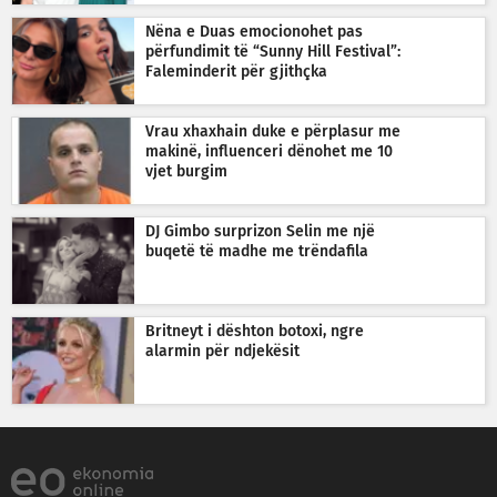
Nëna e Duas emocionohet pas
përfundimit të “Sunny Hill Festival”:
Faleminderit për gjithçka
Vrau xhaxhain duke e përplasur me
makinë, influenceri dënohet me 10
vjet burgim
DJ Gimbo surprizon Selin me një
buqetë të madhe me trëndafila
Britneyt i dështon botoxi, ngre
alarmin për ndjekësit