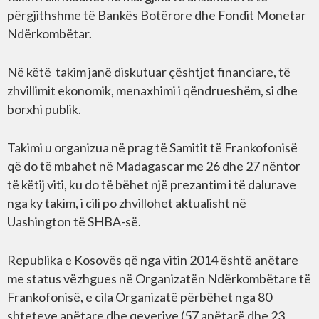
përgjithshme të Bankës Botërore dhe Fondit Monetar
Ndërkombëtar.
Në këtë takim janë diskutuar çështjet financiare, të
zhvillimit ekonomik, menaxhimi i qëndrueshëm, si dhe
borxhi publik.
Takimi u organizua në prag të Samitit të Frankofonisë
që do të mbahet në Madagascar me 26 dhe 27 nëntor
të këtij viti, ku do të bëhet një prezantim i të dalurave
nga ky takim, i cili po zhvillohet aktualisht në
Uashington të SHBA-së.
Republika e Kosovës që nga vitin 2014 është anëtare
me status vëzhgues në Organizatën Ndërkombëtare të
Frankofonisë, e cila Organizatë përbëhet nga 80
shteteve anëtare dhe qeverive (57 anëtarë dhe 23