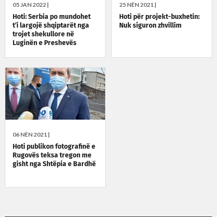
05 JAN 2022 |
25 NËN 2021 |
Hoti: Serbia po mundohet
Hoti për projekt-buxhetin:
t’i largojë shqiptarët nga
Nuk siguron zhvillim
trojet shekullore në
Luginën e Preshevës
06 NËN 2021 |
Hoti publikon fotografinë e
Rugovës teksa tregon me
gisht nga Shtëpia e Bardhë