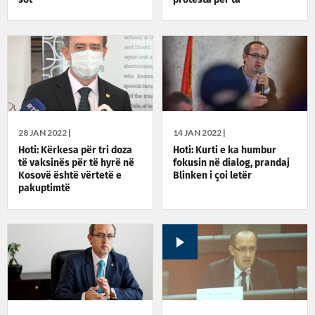
kundërshtuar rritjen është
e drejtë
28 JAN 2022 |
14 JAN 2022 |
Hoti: Kërkesa për tri doza
Hoti: Kurti e ka humbur
të vaksinës për të hyrë në
fokusin në dialog, prandaj
Kosovë është vërtetë e
Blinken i çoi letër
pakuptimtë