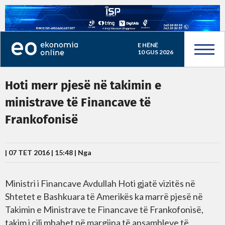
E HËNË
10 GUS 2026
Hoti merr pjesë në takimin e
ministrave të Financave të
Frankofonisë
| 07 TET 2016 | 15:48 |
Nga
Ministri i Financave Avdullah Hoti gjatë vizitës në
Shtetet e Bashkuara të Amerikës ka marrë pjesë në
Takimin e Ministrave te Financave të Frankofonisë,
takim i cili mbahet në margjina të ansambleve të