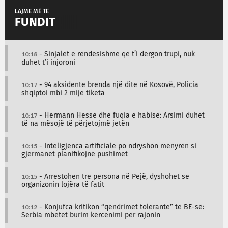
LAJME MË TË
FUNDIT
10:18
- Sinjalet e rëndësishme që t’i dërgon trupi, nuk
duhet t’i injoroni
10:17
- 94 aksidente brenda një dite në Kosovë, Policia
shqiptoi mbi 2 mijë tiketa
10:17
- Hermann Hesse dhe fuqia e habisë: Arsimi duhet
të na mësojë të përjetojmë jetën
10:15
- Inteligjenca artificiale po ndryshon mënyrën si
gjermanët planifikojnë pushimet
10:15
- Arrestohen tre persona në Pejë, dyshohet se
organizonin lojëra të fatit
10:12
- Konjufca kritikon “qëndrimet tolerante” të BE-së:
Serbia mbetet burim kërcënimi për rajonin