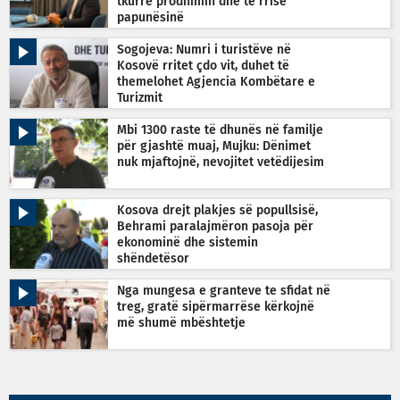
tkurrë prodhimin dhe të rrisë
papunësinë
Sogojeva: Numri i turistëve në
Kosovë rritet çdo vit, duhet të
themelohet Agjencia Kombëtare e
Turizmit
Mbi 1300 raste të dhunës në familje
për gjashtë muaj, Mujku: Dënimet
nuk mjaftojnë, nevojitet vetëdijesim
Kosova drejt plakjes së popullsisë,
Behrami paralajmëron pasoja për
ekonominë dhe sistemin
shëndetësor
Nga mungesa e granteve te sfidat në
treg, gratë sipërmarrëse kërkojnë
më shumë mbështetje