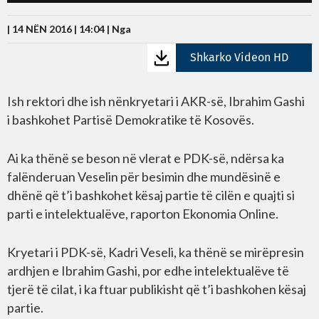
| 14 NËN 2016 | 14:04 |
Nga
Shkarko Videon HD
Ish rektori dhe ish nënkryetari i AKR-së, Ibrahim Gashi
i bashkohet Partisë Demokratike të Kosovës.
Ai ka thënë se beson në vlerat e PDK-së, ndërsa ka
falënderuan Veselin për besimin dhe mundësinë e
dhënë që t’i bashkohet kësaj partie të cilën e quajti si
parti e intelektualëve, raporton Ekonomia Online.
Kryetari i PDK-së, Kadri Veseli, ka thënë se mirëpresin
ardhjen e Ibrahim Gashi, por edhe intelektualëve të
tjerë të cilat, i ka ftuar publikisht që t’i bashkohen kësaj
partie.