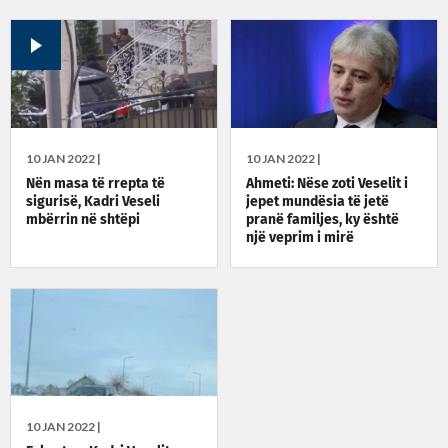
10 JAN 2022 |
10 JAN 2022 |
Nën masa të rrepta të
Ahmeti: Nëse zoti Veselit i
sigurisë, Kadri Veseli
jepet mundësia të jetë
mbërrin në shtëpi
pranë familjes, ky është
një veprim i mirë
10 JAN 2022 |