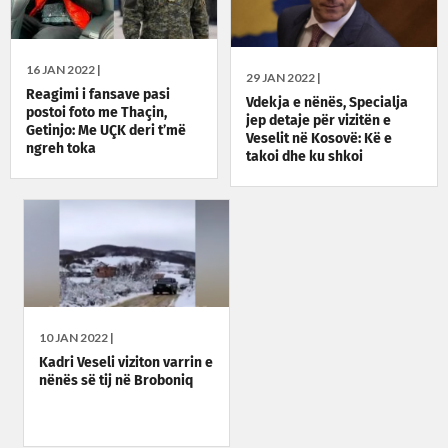
16 JAN 2022 |
29 JAN 2022 |
Reagimi i fansave pasi
Vdekja e nënës, Specialja
postoi foto me Thaçin,
jep detaje për vizitën e
Getinjo: Me UÇK deri t’më
Veselit në Kosovë: Kë e
ngreh toka
takoi dhe ku shkoi
10 JAN 2022 |
Kadri Veseli viziton varrin e
nënës së tij në Broboniq