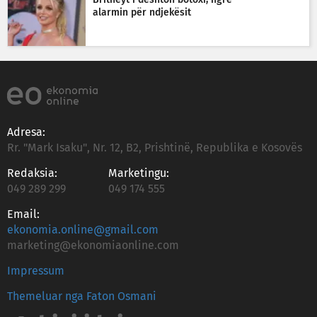
alarmin për ndjekësit
Adresa:
Rr. "Mark Isaku", Nr. 12, B2, Prishtinë, Republika e Kosovës
Redaksia:
Marketingu:
049 289 299
049 174 555
Email:
ekonomia.online@gmail.com
marketing@ekonomiaonline.com
Impressum
Themeluar nga Faton Osmani