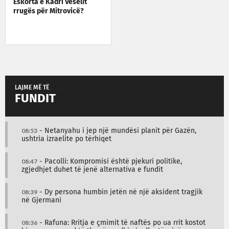
Eskorta e Kadri Veselit
rrugës për Mitrovicë?
LAJME MË TË
FUNDIT
08:53
- Netanyahu i jep një mundësi planit për Gazën,
ushtria izraelite po tërhiqet
08:47
- Pacolli: Kompromisi është pjekuri politike,
zgjedhjet duhet të jenë alternativa e fundit
08:39
- Dy persona humbin jetën në një aksident tragjik
në Gjermani
08:36
- Rafuna: Rritja e çmimit të naftës po ua rrit kostot