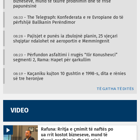
bizneseve, mund të tkurrë prodhimin dhe të rrisë
papunësinë
08:33
- The Telegraph: Konfederata e re Evropiane do të
përfshijë Ballkanin Perëndimor
08:28
- Pajisjet e punës ia zbulojnë planin, 25 vjeçari
shqiptar ndalohet në aeroportin e Memmingenit
08:23
- Përfundon asfaltimi i rrugës “Ilir Konushevci”
segmenti 2, Rama: Hapet për qarkullim
08:19
- Kaçaniku kujton 10 gushtin e 1998-s, dita e rënies
së tre heronjve
TË GJITHA TË DITËS
VIDEO
Rafuna: Rritja e çmimit të naftës po
ua rrit kostot bizneseve, mund të