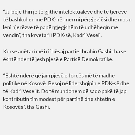
“Ju bëjë thirrje të gjithë intelektualëve dhe të tjerëve
të bashkohen me PDK-në, merrni përgjegjësi dhe mos u
leni njerëzve të papërgjegjshëm të udhëheqin me
vendin”, tha kryetari i PDK-së, Kadri Veseli.
Kurse anëtari më i ri i kësaj partie Ibrahin Gashi tha se
është nder të jesh pjesë e Partisë Demokratike.
“Është nderë që jam pjesë e forcës më të madhe
politike në Kosovë. Besoj në lidershqipin e PDK-së dhe
të Kadri Veselit. Do të mundohem që sado pakë të jap
kontributin tim modest për partinë dhe shtetin e
Kosovës”, tha Gashi.