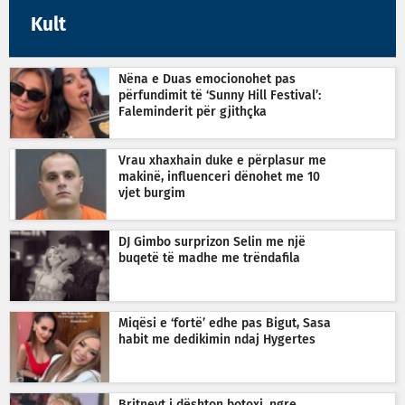
Kult
Nëna e Duas emocionohet pas
përfundimit të ‘Sunny Hill Festival’:
Faleminderit për gjithçka
Vrau xhaxhain duke e përplasur me
makinë, influenceri dënohet me 10
vjet burgim
DJ Gimbo surprizon Selin me një
buqetë të madhe me trëndafila
Miqësi e ‘fortë’ edhe pas Bigut, Sasa
habit me dedikimin ndaj Hygertes
Britneyt i dështon botoxi, ngre