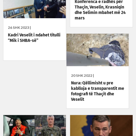
Konferenca e radhës për
Thaçin, Veselin, Krasniqin
dhe Selimin mbahet më 24
mars
26 SHK 2023 |
Kadri Veselit i ndahet titulli
“Mik i SHBA-së”
20 SHK 2022 |
Nura: Qëllimisht u pre
kablloja e transparentit me
fotografi të Thaçit dhe
Veselit