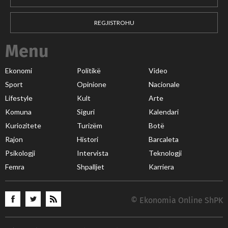
REGJISTROHU
Menu
Ekonomi
Politikë
Video
Sport
Opinione
Nacionale
Lifestyle
Kult
Arte
Komuna
Siguri
Kalendari
Kuriozitete
Turizëm
Botë
Rajon
Histori
Barcaleta
Psikologji
Intervista
Teknologji
Femra
Shpalljet
Karriera
© Ekonomia Online ShPK