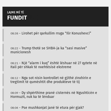
LAJME MË TË
FUNDIT
08:38
- Lirohet për qarkullim rruga “Ilir Konushevci”
08:22
- Trump thotë se SHBA-ja ka “sasi masive”
municionesh
08:21
- Një “alarm i kuq” është lëshuar në 27 qytete në
Itali për shkak të nxehtësisë ekstreme
08:12
- Nga sot nisin kontrollet në gjithë zinxhirin e
tregtimit të qumështit dhe produkteve të tij
08:09
- Dy shpërthime pranë cisternës në Ngushticën e
Hormuzit, nuk ka të lënduar
08:04
- Pse mushkonjat janë të etura për gjak?