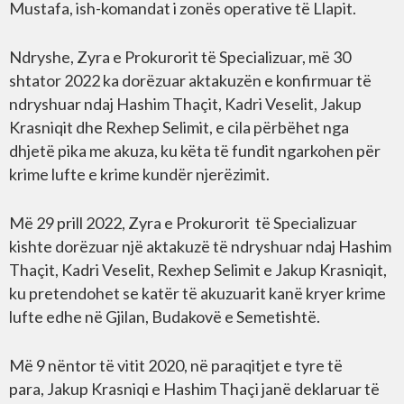
Mustafa, ish-komandat i zonës operative të Llapit.
Ndryshe, Zyra e Prokurorit të Specializuar, më 30
shtator 2022 ka dorëzuar aktakuzën e konfirmuar të
ndryshuar ndaj Hashim Thaçit, Kadri Veselit, Jakup
Krasniqit dhe Rexhep Selimit, e cila përbëhet nga
dhjetë pika me akuza, ku këta të fundit ngarkohen për
krime lufte e krime kundër njerëzimit.
Më 29 prill 2022, Zyra e Prokurorit të Specializuar
kishte dorëzuar një aktakuzë të ndryshuar ndaj Hashim
Thaçit, Kadri Veselit, Rexhep Selimit e Jakup Krasniqit,
ku pretendohet se katër të akuzuarit kanë kryer krime
lufte edhe në Gjilan, Budakovë e Semetishtë.
Më 9 nëntor të vitit 2020, në paraqitjet e tyre të
para, Jakup Krasniqi e Hashim Thaçi janë deklaruar të