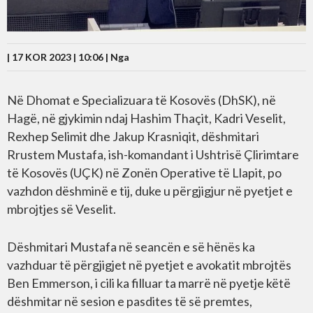
| 17 KOR 2023 | 10:06 |
Nga
Në Dhomat e Specializuara të Kosovës (DhSK), në
Hagë, në gjykimin ndaj Hashim Thaçit, Kadri Veselit,
Rexhep Selimit dhe Jakup Krasniqit, dëshmitari
Rrustem Mustafa, ish-komandant i Ushtrisë Çlirimtare
të Kosovës (UÇK) në Zonën Operative të Llapit, po
vazhdon dëshminë e tij, duke u përgjigjur në pyetjet e
mbrojtjes së Veselit.
Dëshmitari Mustafa në seancën e së hënës ka
vazhduar të përgjigjet në pyetjet e avokatit mbrojtës
Ben Emmerson, i cili ka filluar ta marrë në pyetje këtë
dëshmitar në sesion e pasdites të së premtes,