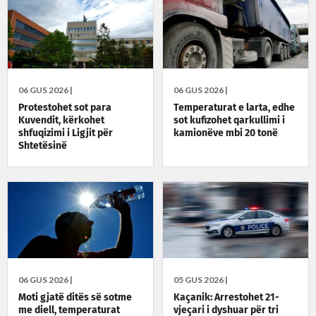
06 GUS 2026 |
06 GUS 2026 |
Protestohet sot para
Temperaturat e larta, edhe
Kuvendit, kërkohet
sot kufizohet qarkullimi i
shfuqizimi i Ligjit për
kamionëve mbi 20 tonë
Shtetësinë
06 GUS 2026 |
05 GUS 2026 |
Moti gjatë ditës së sotme
Kaçanik: Arrestohet 21-
me diell, temperaturat
vjeçari i dyshuar për tri