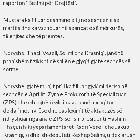
raporton “Betimi për Drejtësi”.
Mustafa ka filluar dëshminë e tij në seancën e së
martës dhe ka vazhduar në seancat e së mërkurës,
të enjtes dhe të premtes.
Ndryshe, Thaçi, Veseli, Selimi dhe Krasniqi, janë të
pranishëm fizikisht në sallën e gjyqit gjatë seancës së
sotme.
Ndryshe, gjatë muajit prill ka filluar gjykimi derisa në
seancën e 3 prillit, Zyra e Prokurorit të Specializuar
(ZPS) dhe mbrojtësi i viktimave kanë paraqitur
deklarimet hyrëse dhe pas leximit të aktakuzës së
ndryshuar nga ana e ZPS-së, ish-presidenti Hashim
Thaçi, ish-kryeparlamentarët Kadri Veseli dhe Jakup
Krasniqi, si dhe ish-deputeti Rexhep Selimi, u deklaruan