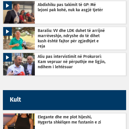
Abdixhiku pas takimit të GP: Më
lejoni pak kohë, nuk ka asgjë tjetër
Baraliu: VV dhe LDK duhet të arrijnë
marrëveshje, ndryshe do të dihet
kush është fajtor për zgjedhjet e
reja
Aliu pas intervistimit në Prokurori:
Kam vepruar në përputhje me ligjin,
ndihem i lehtësuar
Kult
Elegante dhe me plot hijeshi,
Hygerta shkëlqen me fustanin e zi