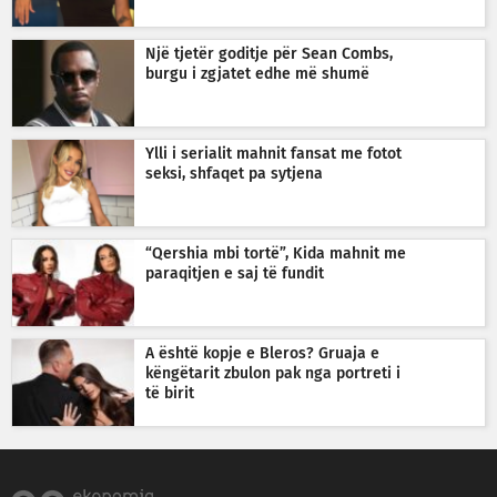
Një tjetër goditje për Sean Combs,
burgu i zgjatet edhe më shumë
Ylli i serialit mahnit fansat me fotot
seksi, shfaqet pa sytjena
“Qershia mbi tortë”, Kida mahnit me
paraqitjen e saj të fundit
A është kopje e Bleros? Gruaja e
këngëtarit zbulon pak nga portreti i
të birit