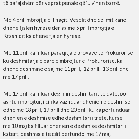
të pafajshëm për veprat penale që iu vihen barrë.
Më 4 prill mbrojtja e Thaçit, Veselit dhe Selimit kanë
dhënë fjalën hyrëse derisa më 5 prill mbrojtja e
Krasniqit ka dhënë fjalën hyrëse.
Më 11 prill ka filluar paraqitja e provave të Prokurorisë
ku dëshmitarja e parë e mbrojtur e Prokurorisë, ka
dhënë dëshminë e saj më 11 prill, 12 prill, 13 prill dhe
më 17 prill.
Më 17 prill ka filluar dëgjimi i dëshmitarit të dytë, po
ashtu i mbrojtur, i cili ka vazhduar dhënien e dëshmisë
edhe më 18 prill, 19 prill dhe 20 prill, ku ka përfunduar
dhënien e dëshmisë edhe dëshmitari i tretë, kurse
më 10 maj ka filluar dhënien e dëshmisë dëshmitari i
katërt, dëshmia e të cilit përfundoi më 17 maj.