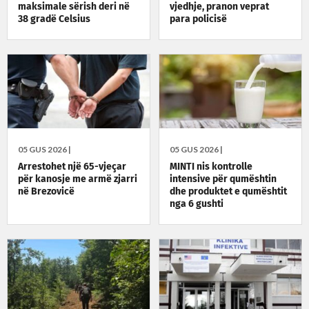
maksimale sërish deri në
vjedhje, pranon veprat
38 gradë Celsius
para policisë
05 GUS 2026 |
05 GUS 2026 |
Arrestohet një 65-vjeçar
MINTI nis kontrolle
për kanosje me armë zjarri
intensive për qumështin
në Brezovicë
dhe produktet e qumështit
nga 6 gushti