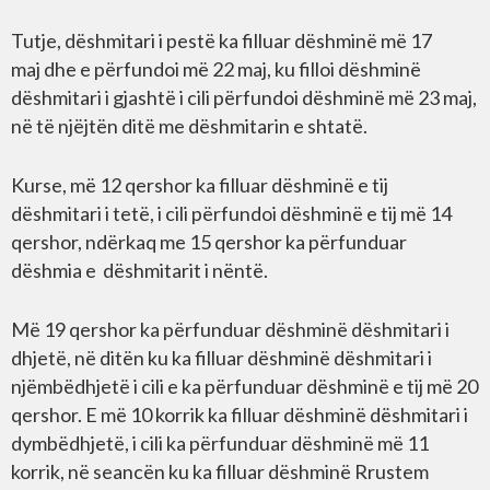
Tutje, dëshmitari i pestë ka filluar dëshminë më 17
maj dhe e përfundoi më 22 maj, ku filloi dëshminë
dëshmitari i gjashtë i cili përfundoi dëshminë më 23 maj,
në të njëjtën ditë me dëshmitarin e shtatë.
Kurse, më 12 qershor ka filluar dëshminë e tij
dëshmitari i tetë, i cili përfundoi dëshminë e tij më 14
qershor, ndërkaq me 15 qershor ka përfunduar
dëshmia e dëshmitarit i nëntë.
Më 19 qershor ka përfunduar dëshminë dëshmitari i
dhjetë, në ditën ku ka filluar dëshminë dëshmitari i
njëmbëdhjetë i cili e ka përfunduar dëshminë e tij më 20
qershor. E më 10 korrik ka filluar dëshminë dëshmitari i
dymbëdhjetë, i cili ka përfunduar dëshminë më 11
korrik, në seancën ku ka filluar dëshminë Rrustem