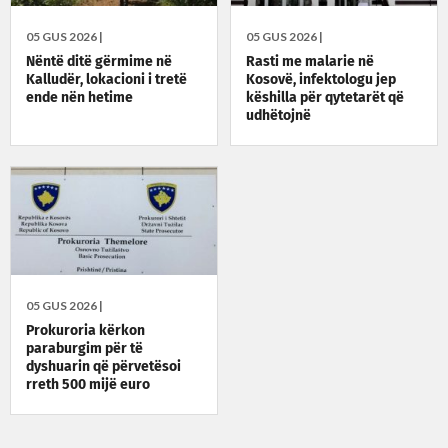
05 GUS 2026 |
05 GUS 2026 |
Nëntë ditë gërmime në
Rasti me malarie në
Kalludër, lokacioni i tretë
Kosovë, infektologu jep
ende nën hetime
këshilla për qytetarët që
udhëtojnë
05 GUS 2026 |
Prokuroria kërkon
paraburgim për të
dyshuarin që përvetësoi
rreth 500 mijë euro