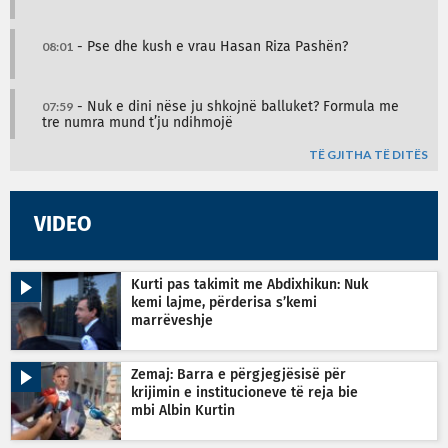
08:01
- Pse dhe kush e vrau Hasan Riza Pashën?
07:59
- Nuk e dini nëse ju shkojnë balluket? Formula me
tre numra mund t’ju ndihmojë
TË GJITHA TË DITËS
VIDEO
Kurti pas takimit me Abdixhikun: Nuk
kemi lajme, përderisa s’kemi
marrëveshje
Zemaj: Barra e përgjegjësisë për
krijimin e institucioneve të reja bie
mbi Albin Kurtin