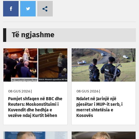
Të ngjashme
08 GUS 2026 |
08 GUS 2026 |
Pamjet shfaqen në BBC dhe
Ndalet në Jarinjë një
Reuters: Moskonstituimi i
pjesëtar i MUP-it serb, i
Kuvendit dhe hedhja e
merret shtetësia e
vezëve ndaj Kurtit bëhen
Kosovës
lajm ndërkombëtar