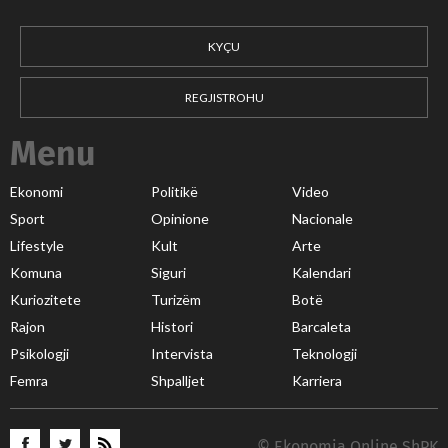
KYÇU
REGJISTROHU
Menu
Ekonomi
Politikë
Video
Sport
Opinione
Nacionale
Lifestyle
Kult
Arte
Komuna
Siguri
Kalendari
Kuriozitete
Turizëm
Botë
Rajon
Histori
Barcaleta
Psikologji
Intervista
Teknologji
Femra
Shpalljet
Karriera
© Ekonomia Online ShPK