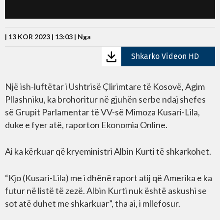
| 13 KOR 2023 | 13:03 |
Nga
Shkarko Videon HD
Një ish-luftëtar i Ushtrisë Çlirimtare të Kosovë, Agim
Pllashniku, ka brohoritur në gjuhën serbe ndaj shefes
së Grupit Parlamentar të VV-së Mimoza Kusari-Lila,
duke e fyer atë, raporton Ekonomia Online.
Ai ka kërkuar që kryeministri Albin Kurti të shkarkohet.
“Kjo (Kusari-Lila) me i dhënë raport atij që Amerika e ka
futur në listë të zezë. Albin Kurti nuk është askushi se
sot atë duhet me shkarkuar”, tha ai, i mllefosur.