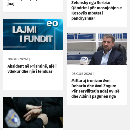
Zelensky nga Serbia:
juaj
Qëndrimi për mosnjohjen e
Kosovës mbetet i
pandryshuar
08 GUS 2026 |
Aksident në Prishtinë, një i
vdekur dhe një i lënduar
08 GUS 2026 |
Miftaraj ironizon Avni
Deharin dhe Avni Zogun:
Për servilitetin ndaj VV-së
dhe Albinit paguhen nga
taksat e qytetarëve