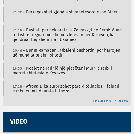
21:30
- Përkeqësohet gjendja shëndetësore e Joe Biden
21:18
- Bushati për deklaratat e Zelenskyt në Serbi: Mund
të kishte treguar më shumë vlerësim për Kosovën, ka
qëndruar fuqishëm krah Ukrainës
20:46
- Burim Ramadani: Mbajeni pushtetin, por harrojeni
që mund ta prishni shtetin
19:53
- Ndalet në Jarinjë një pjesëtar i MUP-it serb, i
merret shtetësia e Kosovës
17:28
- Afrona Dika surprizohet para ditëlindjes: I fejuari
e mbulon me dhurata luksoze
TË GJITHA TË DITËS
VIDEO