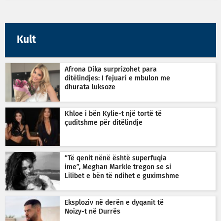
Kult
Afrona Dika surprizohet para
ditëlindjes: I fejuari e mbulon me
dhurata luksoze
Khloe i bën Kylie-t një tortë të
çuditshme për ditëlindje
“Të qenit nënë është superfuqia
ime”, Meghan Markle tregon se si
Lilibet e bën të ndihet e guximshme
Eksploziv në derën e dyqanit të
Noizy-t në Durrës