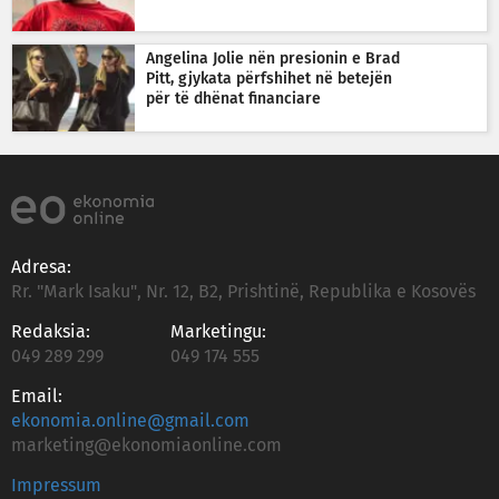
Angelina Jolie nën presionin e Brad
Pitt, gjykata përfshihet në betejën
për të dhënat financiare
Adresa:
Rr. "Mark Isaku", Nr. 12, B2, Prishtinë, Republika e Kosovës
Redaksia:
Marketingu:
049 289 299
049 174 555
Email:
ekonomia.online@gmail.com
marketing@ekonomiaonline.com
Impressum