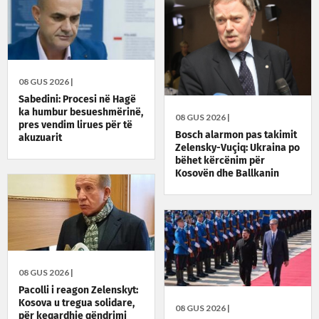
08 GUS 2026 |
Sabedini: Procesi në Hagë
ka humbur besueshmërinë,
08 GUS 2026 |
pres vendim lirues për të
Bosch alarmon pas takimit
akuzuarit
Zelensky-Vuçiq: Ukraina po
bëhet kërcënim për
Kosovën dhe Ballkanin
08 GUS 2026 |
Pacolli i reagon Zelenskyt:
Kosova u tregua solidare,
08 GUS 2026 |
për keqardhje qëndrimi