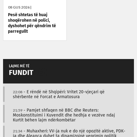
08 GUS 2026 |
Pesë shtetas të huaj
shoqërohen në polici,
dyshohet për qëndrim të
parregullt
LAJME MË TË
FUNDIT
22:08
- E rëndë në Shqipëri: Vritet 20-vjeçari që
shërbente në Forcat e Armatosura
21:59
- Pamjet shfaqen në BBC dhe Reuters:
Moskonstituimi i Kuvendit dhe hedhja e vezëve ndaj
Kurtit bëhen lajm ndërkombëtar
21:34
- Muhaxheri: VV-ja nuk e do një opozitë aktive, PDK-
ja dhe Aleanca duhet ta dinamizojnë veprimin politik