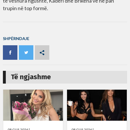
të veshura ngushtë, Kaderi dhe Brikena vë në pah
trupin në top formë.
SHPËRNDAJE
Të ngjashme
08 GUS 2026 |
08 GUS 2026 |