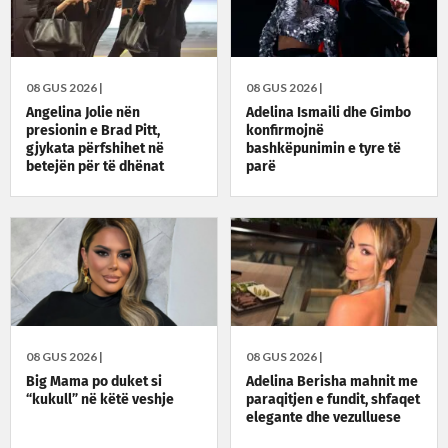
08 GUS 2026 |
08 GUS 2026 |
Angelina Jolie nën
Adelina Ismaili dhe Gimbo
presionin e Brad Pitt,
konfirmojnë
gjykata përfshihet në
bashkëpunimin e tyre të
betejën për të dhënat
parë
financiare
08 GUS 2026 |
08 GUS 2026 |
Big Mama po duket si
Adelina Berisha mahnit me
“kukull” në këtë veshje
paraqitjen e fundit, shfaqet
elegante dhe vezulluese