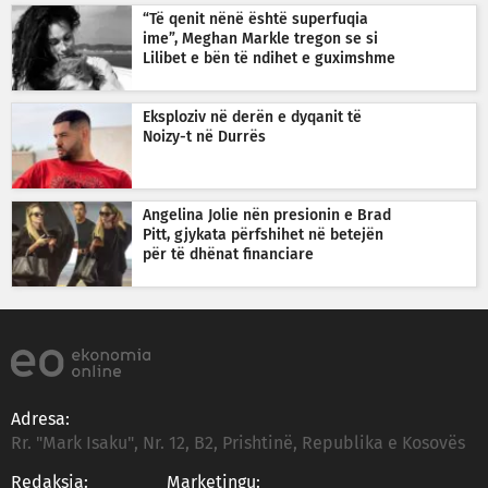
“Të qenit nënë është superfuqia
ime”, Meghan Markle tregon se si
Lilibet e bën të ndihet e guximshme
Eksploziv në derën e dyqanit të
Noizy-t në Durrës
Angelina Jolie nën presionin e Brad
Pitt, gjykata përfshihet në betejën
për të dhënat financiare
Adresa:
Rr. "Mark Isaku", Nr. 12, B2, Prishtinë, Republika e Kosovës
Redaksia:
Marketingu: