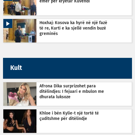
emër për kryetar Kuvendi
Hoxhaj: Kosova ka hyrë në një fazë
të re, Kurti e ka sjellë vendin buzë
greminës
Kult
Afrona Dika surprizohet para
ditëlindjes: I fejuari e mbulon me
dhurata luksoze
Khloe i bën Kylie-t një tortë të
çuditshme për ditëlindje