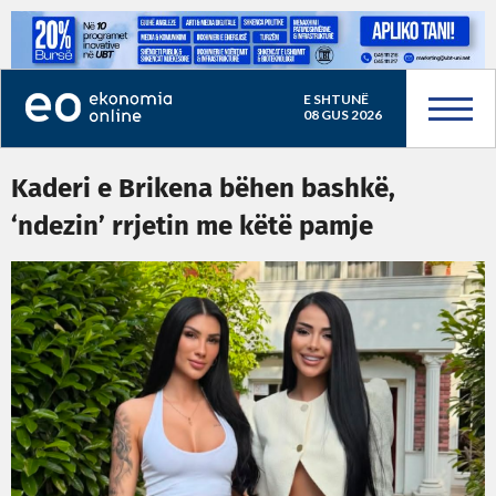
E SHTUNË
08 GUS 2026
Kaderi e Brikena bëhen bashkë,
‘ndezin’ rrjetin me këtë pamje