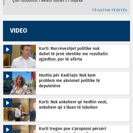
çdo futbollist i Realit duhet t’i ndjekë
TË GJITHA TË DITËS
VIDEO
Kurti: Marrëveshjet politike nuk
duhet të jenë identike me rezultatin
zgjedhor, por të afërta
Haxhiu për Kadriajn: Nuk kam
problem me aksionet politike të
deputetëve
Kurti: Nuk ankohem që hedhin vezë,
ankohem që s’duan të takohen
Kurti tregon pse s’propozoi përsëri