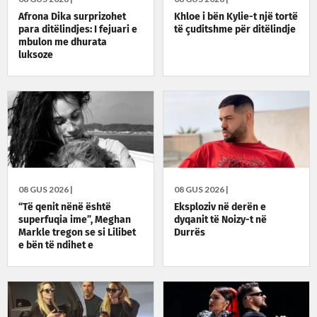
Afrona Dika surprizohet
Khloe i bën Kylie-t një tortë
para ditëlindjes: I fejuari e
të çuditshme për ditëlindje
mbulon me dhurata
luksoze
08 GUS 2026 |
08 GUS 2026 |
“Të qenit nënë është
Eksploziv në derën e
superfuqia ime”, Meghan
dyqanit të Noizy-t në
Markle tregon se si Lilibet
Durrës
e bën të ndihet e
guximshme