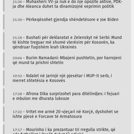
21:34
- Muhaxheri: VV-ja nuk e do një opozitë aktive, PDK-
ja dhe Aleanca duhet ta dinamizojnë veprimin politik
21:30
- Përkeqësohet gjendja shëndetësore e Joe Biden
21:18
- Bushati për deklaratat e Zelenskyt në Serbi: Mund
të kishte treguar më shumë vlerësim për Kosovën, ka
qëndruar fuqishëm krah Ukrainës
20:46
- Burim Ramadani: Mbajeni pushtetin, por harrojeni
që mund ta prishni shtetin
19:53
- Ndalet në Jarinjë një pjesëtar i MUP-it serb, i
merret shtetësia e Kosovës
17:28
- Afrona Dika surprizohet para ditëlindjes: I fejuari
e mbulon me dhurata luksoze
17:22
- Vritet me armë 20-vjeçari në Korçë, dyshohet se
ishte pjesë e Forcave të Armatosura
17:17
- Mourinho i ka prezantuar tri rregulla strikte, që