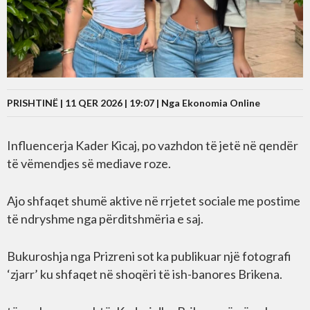
PRISHTINË | 11 QER 2026 | 19:07 |
Nga Ekonomia Online
Influencerja Kader Kicaj, po vazhdon të jetë në qendër
të vëmendjes së mediave roze.
Ajo shfaqet shumë aktive në rrjetet sociale me postime
të ndryshme nga përditshmëria e saj.
Bukuroshja nga Prizreni sot ka publikuar një fotografi
‘zjarr’ ku shfaqet në shoqëri të ish-banores Brikena.