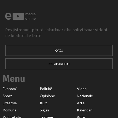
Regjistrohuni për të shkarkuar dhe shfrytëzuar videot
në kualitet të lartë.
KYÇU
REGJISTROHU
Menu
Ekonomi
Politikë
Video
Sport
Opinione
Nacionale
Lifestyle
Kult
Arte
Komuna
Siguri
Kalendari
Kuriozitete
Turizëm
Botë