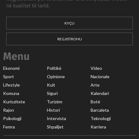
në kualitet të lartë.
KYÇU
REGJISTROHU
Menu
Ekonomi
Politikë
Video
Sport
Opinione
Nacionale
Lifestyle
Kult
Arte
Komuna
Siguri
Kalendari
Kuriozitete
Turizëm
Botë
Rajon
Histori
Barcaleta
Psikologji
Intervista
Teknologji
Femra
Shpalljet
Karriera