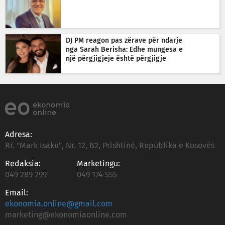
DJ PM reagon pas zërave për ndarje
nga Sarah Berisha: Edhe mungesa e
një përgjigjeje është përgjigje
Adresa:
Rr. "Mark Isaku", Nr. 12, B2, Prishtinë, Republika e Kosovës
Redaksia:
Marketingu:
049 289 299
049 174 555
Email:
ekonomia.online@gmail.com
marketing@ekonomiaonline.com