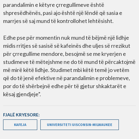
parandalimin e këtyre çrregullimeve është
shpresëdhënës, pasi ajo është një lëndë që sasia e
marrjes së saj mund të kontrollohet lehtësisht.
Edhe pse për momentin nuk mund të bëjmë një lidhje
midis rritjes së sasisë së kafeinës dhe uljes së rrezikut
për çrregullime mendore, besojmë se me kryerjen e
studimeve të mëtejshme ne do të mund të përcaktojmë
më mirë këtë lidhje. Studimet mbi këtë temë jo vetëm
që do të jenë efektive në parandalimin e problemeve,
por do të shërbejnë edhe për të gjetur shkaktarët e
kësaj gjendjeje”.
FJALË KRYESORE:
KAFEJA
UNIVERSITETI UISCONSIN-MILWAUKEE