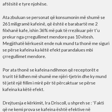
aftësitë e tyre njohëse.
Ata zbuluan se personat që konsumonin më shumë se
261 miligramë kafeinë, që është e barabartë me 2
filxhanë kafe, ishin 36% më pak të rrezikuar për t’u
prekur nga çrregullimet mendore pas 10 vitesh.
Megjithatë kërkuesit ende nuk mund ta thonë me siguri
se përse kafeina ka këtë efekt parandalues mbi
çrregullimet mendore.
Por ata thonë se kafeina ndihmon që receptorët e
trurit të lidhen më shumë me njëri-tjetrin dhe ky mund
të jetë një fillim i mirë për të përcaktuar se përse
kafeina ka këtë efekt.
Drejtuesja e kërkimit, Ira Driscoll, u shpreh se : ‘Fakti
që ne kemi prova se kafeina është efektive në