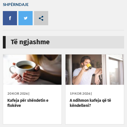
SHPËRNDAJE
Të ngjashme
20 KOR 2026 |
19 KOR 2026 |
Kafeja për shëndetin e
A ndihmon kafeja që të
flokëve
këndelleni?