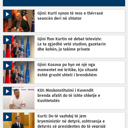
Gjini: Kurti synon të mos e thërrasë
seancën deri në shtator
Gjini fton Kurtin në debat televiziv:
Le ta zgjedhë vetë studion, gazetarin
dhe kohën, jo takime private
Gjini: Kosova po hyn në një nga
momentet më kritike, kjo situatë
është grusht shteti i brendshëm
KDI: Moskonstituimi i Kuvendit
brenda afatit do të ishte shkelje e
Kushtetutës
Kurti: Do të vazhdoj të jem
kryeministër në detyrë, ushtruesja e
detyrës së presidentes do të veprojë