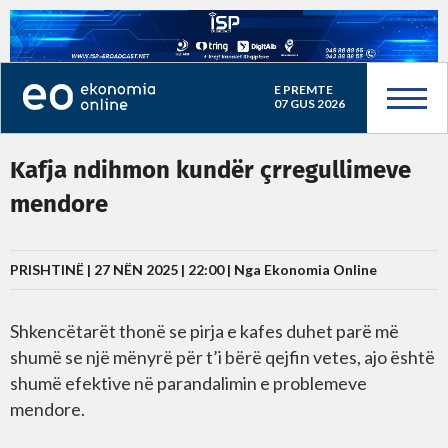
E PREMTE
07 GUS 2026
Kafja ndihmon kundër çrregullimeve
mendore
PRISHTINË | 27 NËN 2025 | 22:00 |
Nga Ekonomia Online
Shkencëtarët thonë se pirja e kafes duhet parë më
shumë se një mënyrë për t’i bërë qejfin vetes, ajo është
shumë efektive në parandalimin e problemeve
mendore.