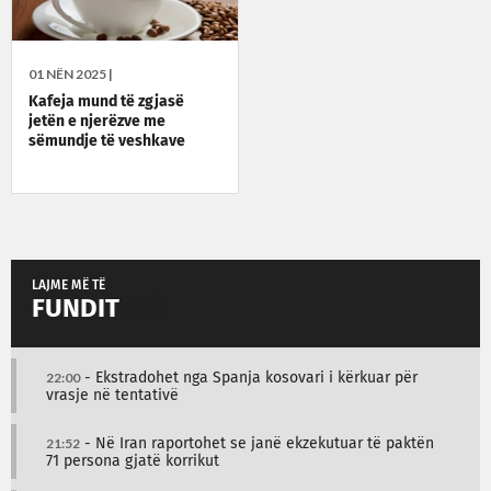
01 NËN 2025 |
Kafeja mund të zgjasë
jetën e njerëzve me
sëmundje të veshkave
LAJME MË TË
FUNDIT
22:00
- Ekstradohet nga Spanja kosovari i kërkuar për
vrasje në tentativë
21:52
- Në Iran raportohet se janë ekzekutuar të paktën
71 persona gjatë korrikut