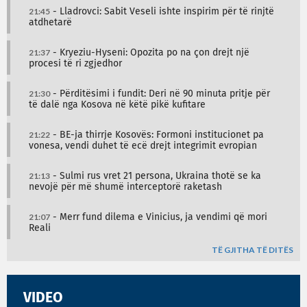
21:45
- Lladrovci: Sabit Veseli ishte inspirim për të rinjtë
atdhetarë
21:37
- Kryeziu-Hyseni: Opozita po na çon drejt një
procesi të ri zgjedhor
21:30
- Përditësimi i fundit: Deri në 90 minuta pritje për
të dalë nga Kosova në këtë pikë kufitare
21:22
- BE-ja thirrje Kosovës: Formoni institucionet pa
vonesa, vendi duhet të ecë drejt integrimit evropian
21:13
- Sulmi rus vret 21 persona, Ukraina thotë se ka
nevojë për më shumë interceptorë raketash
21:07
- Merr fund dilema e Vinicius, ja vendimi që mori
Reali
TË GJITHA TË DITËS
VIDEO