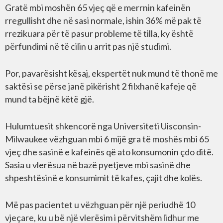
Gratë mbi moshën 65 vjeç që e merrnin kafeinën
rregullisht dhe në sasi normale, ishin 36% më pak të
rrezikuara për të pasur probleme të tilla, ky është
përfundimi në të cilin u arrit pas një studimi.
Por, pavarësisht kësaj, ekspertët nuk mund të thonë me
saktësi se përse janë pikërisht 2 filxhanë kafeje që
mund ta bëjnë këtë gjë.
Hulumtuesit shkencorë nga Universiteti Uisconsin-
Milwaukee vëzhguan mbi 6 mijë gra të moshës mbi 65
vjeç dhe sasinë e kafeinës që ato konsumonin çdo ditë.
Sasia u vlerësua në bazë pyetjeve mbi sasinë dhe
shpeshtësinë e konsumimit të kafes, çajit dhe kolës.
Më pas pacientet u vëzhguan për një periudhë 10
vjeçare, ku u bë një vlerësim i përvitshëm lidhur me