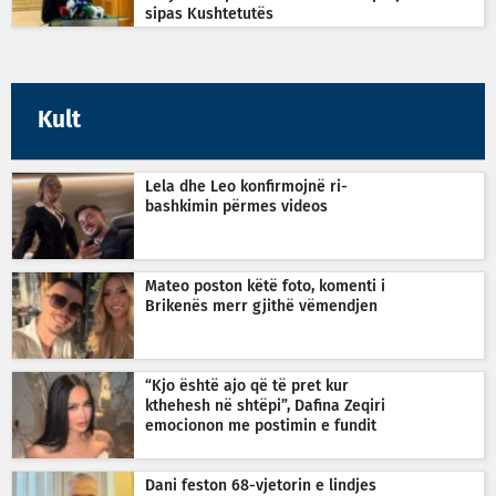
sipas Kushtetutës
Kult
Lela dhe Leo konfirmojnë ri-
bashkimin përmes videos
Mateo poston këtë foto, komenti i
Brikenës merr gjithë vëmendjen
“Kjo është ajo që të pret kur
kthehesh në shtëpi”, Dafina Zeqiri
emocionon me postimin e fundit
Dani feston 68-vjetorin e lindjes