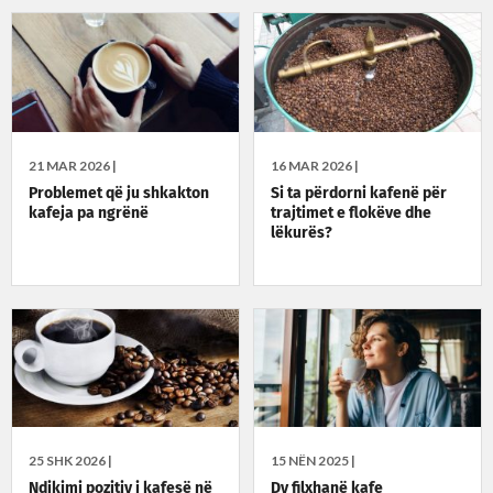
21 MAR 2026 |
16 MAR 2026 |
Problemet që ju shkakton
Si ta përdorni kafenë për
kafeja pa ngrënë
trajtimet e flokëve dhe
lëkurës?
25 SHK 2026 |
15 NËN 2025 |
Ndikimi pozitiv i kafesë në
Dy filxhanë kafe