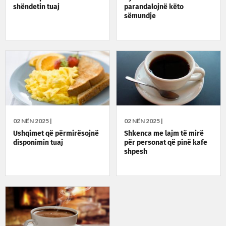
shëndetin tuaj
parandalojnë këto
sëmundje
02 NËN 2025 |
02 NËN 2025 |
Ushqimet që përmirësojnë
Shkenca me lajm të mirë
disponimin tuaj
për personat që pinë kafe
shpesh