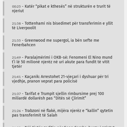
00:25
- Katër “pikat e kthesës” në strukturën e trurit të
njeriut
21:58
- Tottenhami nis bisedimet për transferimin e yllit
të Liverpoolit
21:55
- Greenwood me supergol, ia bën sefte me
Fenerbahcen
21:49
- Paralajmërimi i OKB-së: Fenomeni El Nino mund
t’i lë 50 milionë njerëz në uri akute para fundit të vitit
tjetër
21:41
- Kaçanik: Arrestohet 21-vjeçari i dyshuar për tri
vjedhje, pranon veprat para policisë
21:37
- Tarifat e Trumpit sjellin rimbursime prej 100
miliardë dollarësh pas “Ditës së Çlirimit”
21:26
- Trabzoni në flakë, mijëra njerëz e “kallin” qytetin
pas transferimit të Salah