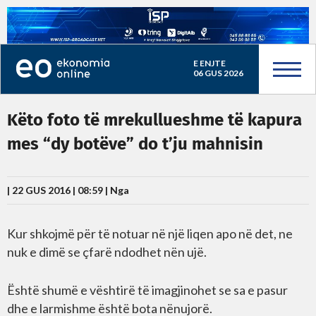
E ENJTE
06 GUS 2026
Këto foto të mrekullueshme të kapura
mes “dy botëve” do t’ju mahnisin
| 22 GUS 2016 | 08:59 |
Nga
Kur shkojmë për të notuar në një liqen apo në det, ne
nuk e dimë se çfarë ndodhet nën ujë.
Është shumë e vështirë të imagjinohet se sa e pasur
dhe e larmishme është bota nënujorë.