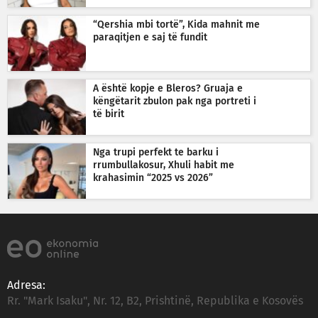
“Qershia mbi tortë”, Kida mahnit me
paraqitjen e saj të fundit
A është kopje e Bleros? Gruaja e
këngëtarit zbulon pak nga portreti i
të birit
Nga trupi perfekt te barku i
rrumbullakosur, Xhuli habit me
krahasimin “2025 vs 2026”
Adresa:
Rr. "Mark Isaku", Nr. 12, B2, Prishtinë, Republika e Kosovës