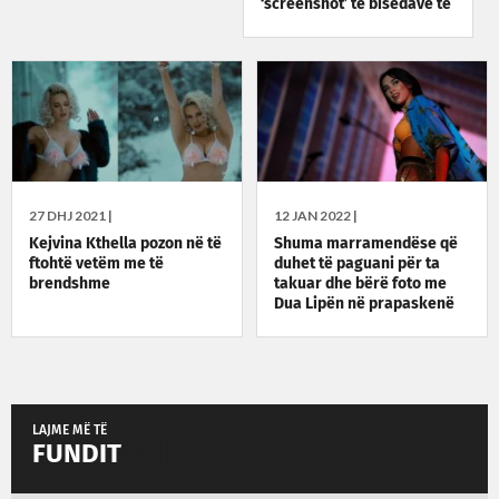
‘screenshot’ të bisedave të
tyre në Messenger
27 DHJ 2021 |
12 JAN 2022 |
Kejvina Kthella pozon në të
Shuma marramendëse që
ftohtë vetëm me të
duhet të paguani për ta
brendshme
takuar dhe bërë foto me
Dua Lipën në prapaskenë
LAJME MË TË
FUNDIT