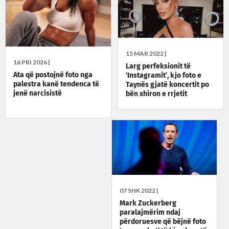
15 MAR 2022 |
16 PRI 2026 |
Larg perfeksionit të
Ata që postojnë foto nga
‘Instagramit’, kjo foto e
palestra kanë tendenca të
Taynës gjatë koncertit po
jenë narcisistë
bën xhiron e rrjetit
07 SHK 2022 |
Mark Zuckerberg
paralajmërim ndaj
përdoruesve që bëjnë foto