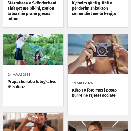
Stërmbesa e Skënderbeut
Ky helm që të gjithë e
shfaqet me bikini, zbulon
përdorim shkakton
tatuazhin pranë pjesës
sëmundjet më të këqija
intime
24 MAJ 2026 |
Prapaskenat e fotografive
19 MAJ 2026 |
të bukura
Këto 10 foto mos i posto
kurrë në rrjetet sociale