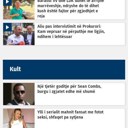
Baraliu: VV dhe LDK duhet të arrijnë
marrëveshje, ndryshe do të dihet
kush është fajtor për zgjedhjet e
reja
Aliu pas intervistimit në Prokurori:
Kam vepruar në përputhje me ligjin,
ndihem i lehtësuar
Kult
Një tjetër goditje për Sean Combs,
burgu i zgjatet edhe më shumë
Ylli i serialit mahnit fansat me fotot
seksi, shfaqet pa sytjena