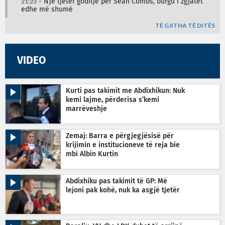
21:23
- Një tjetër goditje për Sean Combs, burgu i zgjatet
edhe më shumë
TË GJITHA TË DITËS
VIDEO
Kurti pas takimit me Abdixhikun: Nuk
kemi lajme, përderisa s’kemi
marrëveshje
Zemaj: Barra e përgjegjësisë për
krijimin e institucioneve të reja bie
mbi Albin Kurtin
Abdixhiku pas takimit të GP: Më
lejoni pak kohë, nuk ka asgjë tjetër