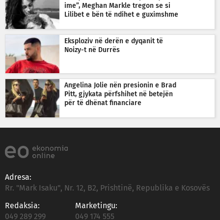
ime”, Meghan Markle tregon se si
Lilibet e bën të ndihet e guximshme
Eksploziv në derën e dyqanit të
Noizy-t në Durrës
Angelina Jolie nën presionin e Brad
Pitt, gjykata përfshihet në betejën
për të dhënat financiare
Adresa:
Rr. "Mark Isaku", Nr. 12, B2, Prishtinë, Republika e Kosovës
Redaksia:
Marketingu:
049 289 299
049 174 555