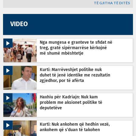
TË GJITHA TË DITËS
VIDEO
Nga mungesa e granteve te sfidat në
treg, gratë sipërmarrëse kërkojnë
më shumë mbështetje
Kurti: Marrëveshjet politike nuk
duhet të jenë identike me rezultatin
zgjedhor, por të afërta
Haxhiu për Kadriajn: Nuk kam
problem me aksionet politike të
deputetëve
Kurti: Nuk ankohem që hedhin vezë,
ankohem që s’duan të takohen