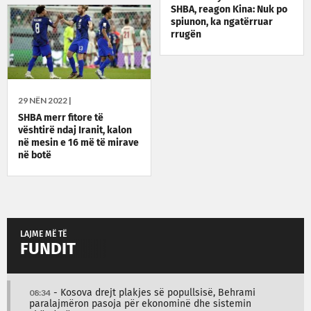
SHBA, reagon Kina: Nuk po
spiunon, ka ngatërruar
rrugën
29 NËN 2022 |
SHBA merr fitore të
vështirë ndaj Iranit, kalon
në mesin e 16 më të mirave
në botë
LAJME MË TË
FUNDIT
08:34
- Kosova drejt plakjes së popullsisë, Behrami
paralajmëron pasoja për ekonominë dhe sistemin