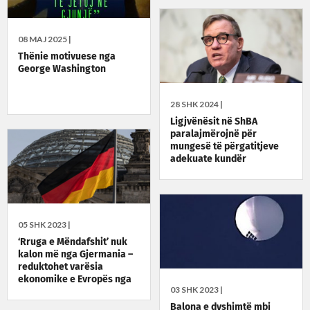
08 MAJ 2025 |
Thënie motivuese nga
George Washington
28 SHK 2024 |
Ligjvënësit në ShBA
paralajmërojnë për
mungesë të përgatitjeve
adekuate kundër
ndërhyrjeve në zgjedhjet e
këtij viti
05 SHK 2023 |
‘Rruga e Mëndafshit’ nuk
kalon më nga Gjermania –
reduktohet varësia
ekonomike e Evropës nga
03 SHK 2023 |
Kina
Balona e dyshimtë mbi