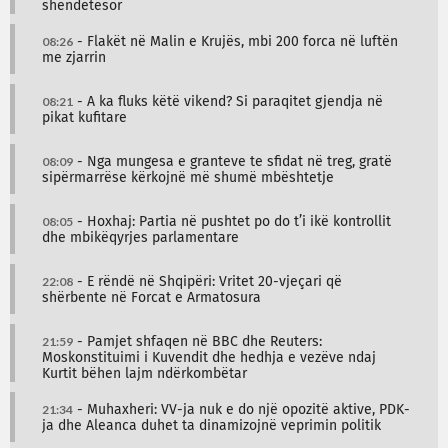
shëndetësor
08:26
- Flakët në Malin e Krujës, mbi 200 forca në luftën
me zjarrin
08:21
- A ka fluks këtë vikend? Si paraqitet gjendja në
pikat kufitare
08:09
- Nga mungesa e granteve te sfidat në treg, gratë
sipërmarrëse kërkojnë më shumë mbështetje
08:05
- Hoxhaj: Partia në pushtet po do t’i ikë kontrollit
dhe mbikëqyrjes parlamentare
22:08
- E rëndë në Shqipëri: Vritet 20-vjeçari që
shërbente në Forcat e Armatosura
21:59
- Pamjet shfaqen në BBC dhe Reuters:
Moskonstituimi i Kuvendit dhe hedhja e vezëve ndaj
Kurtit bëhen lajm ndërkombëtar
21:34
- Muhaxheri: VV-ja nuk e do një opozitë aktive, PDK-
ja dhe Aleanca duhet ta dinamizojnë veprimin politik