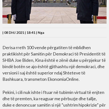
| 08 DHJ 2021 | 18:41 |
Nga
Derisa rreth 100 vende përgatiten të mblidhen
praktikisht për Samitin për Demokraci të Presidentit të
SHBA Joe Biden, Kina është e zënë duke u përpjekur të
bindë botën se ajo është gjithashtu një demokraci, dhe
versioni i saj është superior ndaj Shteteve të
Bashkuara, transmeton EkonomiaOnline.
Pekini, i cili nuk ishte i ftuar në tubimin virtual të enjten
dhe të premten, ka reaguar me përbuzje dhe tallje,
duke e denoncuar samitin si një “ushtrim hipokrizie” për