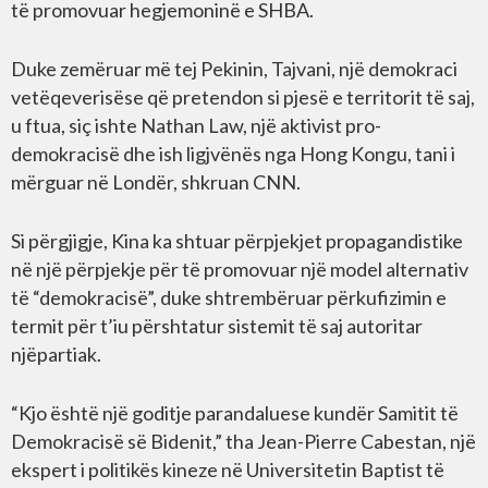
të promovuar hegjemoninë e SHBA.
Duke zemëruar më tej Pekinin, Tajvani, një demokraci
vetëqeverisëse që pretendon si pjesë e territorit të saj,
u ftua, siç ishte Nathan Law, një aktivist pro-
demokracisë dhe ish ligjvënës nga Hong Kongu, tani i
mërguar në Londër, shkruan CNN.
Si përgjigje, Kina ka shtuar përpjekjet propagandistike
në një përpjekje për të promovuar një model alternativ
të “demokracisë”, duke shtrembëruar përkufizimin e
termit për t’iu përshtatur sistemit të saj autoritar
njëpartiak.
“Kjo është një goditje parandaluese kundër Samitit të
Demokracisë së Bidenit,” tha Jean-Pierre Cabestan, një
ekspert i politikës kineze në Universitetin Baptist të