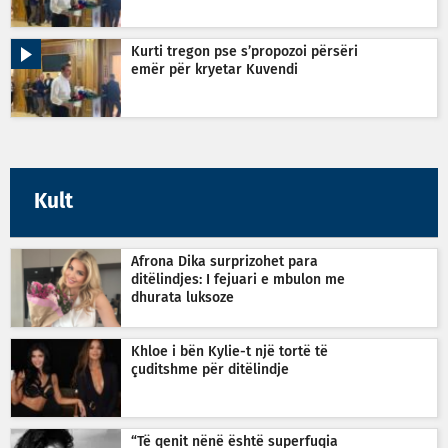
Kurti tregon pse s’propozoi përsëri
emër për kryetar Kuvendi
Kult
Afrona Dika surprizohet para
ditëlindjes: I fejuari e mbulon me
dhurata luksoze
Khloe i bën Kylie-t një tortë të
çuditshme për ditëlindje
“Të qenit nënë është superfuqia