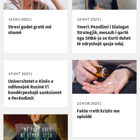
16 DHJ 2025 |
19 SHT 2025 |
Stresi godet gratë më
Ymeri: Pezullimi i Dialogut
shumë
Strategjik, mesazh i qartë
nga SHBA-ja se Kurti duhet
të ndryshojë qasje ndaj
Kushtetutës
19 SHT 2025 |
Universitetet e Kinës e
ndihmojnë Rusinë t’i
kundërpeshojë sanksionet
e Perëndimit
23 KOR 2025 |
Fakte rreth krizës me
opioidë