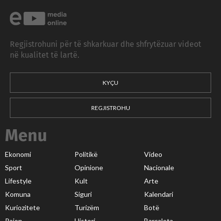
Regjistrohuni për të shkarkuar dhe shfrytëzuar videot
në kualitet të lartë.
KYÇU
REGJISTROHU
Menu
Ekonomi
Politikë
Video
Sport
Opinione
Nacionale
Lifestyle
Kult
Arte
Komuna
Siguri
Kalendari
Kuriozitete
Turizëm
Botë
Rajon
Histori
Barcaleta