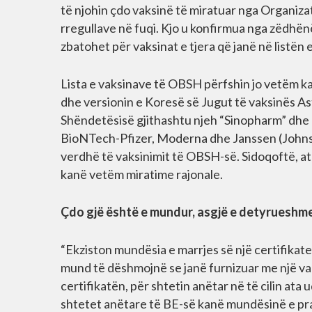
të njohin çdo vaksinë të miratuar nga Organiza
rregullave në fuqi. Kjo u konfirmua nga zëdhënë
zbatohet për vaksinat e tjera që janë në listën
Lista e vaksinave të OBSH përfshin jo vetëm ka
dhe versionin e Koresë së Jugut të vaksinës A
Shëndetësisë gjithashtu njeh “Sinopharm” dhe “
BioNTech-Pfizer, Moderna dhe Janssen (Johnso
verdhë të vaksinimit të OBSH-së. Sidoqoftë, at
kanë vetëm miratime rajonale.
Çdo gjë është e mundur, asgjë e detyrueshm
“Ekziston mundësia e marrjes së një certifikate
mund të dëshmojnë se janë furnizuar me një va
certifikatën, për shtetin anëtar në të cilin ata
shtetet anëtare të BE-së kanë mundësinë e pra