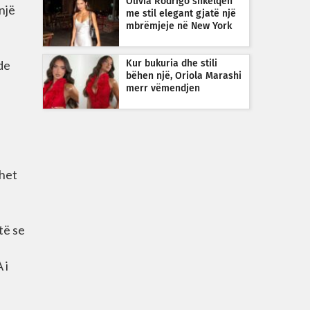
Olivia Rodrigo shkëlqen
një
me stil elegant gjatë një
mbrëmjeje në New York
de
Kur bukuria dhe stili
bëhen një, Oriola Marashi
merr vëmendjen
ohet
të se
 i