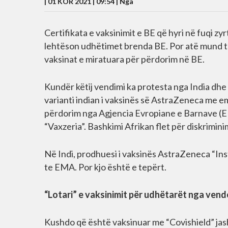
| 01 KOR 2021 | 09:54 |
Nga
Certifikata e vaksinimit e BE që hyri në fuqi zyr
lehtëson udhëtimet brenda BE. Por atë mund ta
vaksinat e miratuara për përdorim në BE.
Kundër këtij vendimi ka protesta nga India dhe
varianti indian i vaksinës së AstraZeneca me e
përdorim nga Agjencia Evropiane e Barnave (E
“Vaxzeria”. Bashkimi Afrikan flet për diskrimi
Në Indi, prodhuesi i vaksinës AstraZeneca “Inst
te EMA. Por kjo është e tepërt.
“Lotari” e vaksinimit për udhëtarët nga vend
Kushdo që është vaksinuar me “Covishield” ja