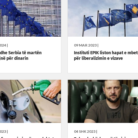
024 |
09 MAR 2023 |
dhe Serbia të martën
Instituti EPIK liston hapat e mbe
jnë për dinarin
për liberalizimin e vizave
023 |
04 SHK 2023 |