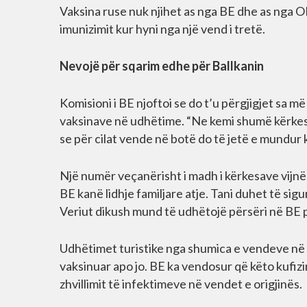
Vaksina ruse nuk njihet as nga BE dhe as nga O
imunizimit kur hyni nga një vend i tretë.
Nevojë për sqarim edhe për Ballkanin
Komisioni i BE njoftoi se do t’u përgjigjet sa m
vaksinave në udhëtime. “Ne kemi shumë kërkesa
se për cilat vende në botë do të jetë e mundur 
Një numër veçanërisht i madh i kërkesave vijn
BE kanë lidhje familjare atje. Tani duhet të s
Veriut dikush mund të udhëtojë përsëri në BE 
Udhëtimet turistike nga shumica e vendeve në 
vaksinuar apo jo. BE ka vendosur që këto kufizi
zhvillimit të infektimeve në vendet e origjinës.