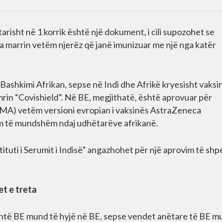
tarisht në 1 korrik është një dokument, i cili supozohet se
 marrin vetëm njerëz që janë imunizuar me një nga katër
 Bashkimi Afrikan, sepse në Indi dhe Afrikë kryesisht vaks
mrin “Covishield”. Në BE, megjithatë, është aprovuar për
MA) vetëm versioni evropian i vaksinës AstraZeneca
nim të mundshëm ndaj udhëtarëve afrikanë.
ituti i Serumit i Indisë” angazhohet për një aprovim të shp
et e treta
shtë BE mund të hyjë në BE, sepse vendet anëtare të BE m