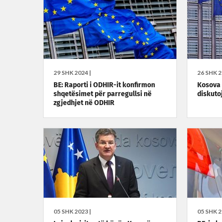
29 SHK 2024 |
26 SHK 2
BE: Raporti i ODHIR-it konfirmon
Kosova 
shqetësimet për parregullsi në
diskuto
zgjedhjet në ODHIR
05 SHK 2023 |
05 SHK 2