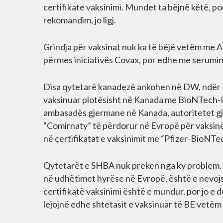
certifikate vaksinimi. Mundet ta bëjnë këtë, po
rekomandim, jo ligj.
Grindja për vaksinat nuk ka të bëjë vetëm me 
përmes iniciativës Covax, por edhe me serumin
Disa qytetarë kanadezë ankohen në DW, ndër të
vaksinuar plotësisht në Kanada me BioNTech-Pf
ambasadës gjermane në Kanada, autoritetet gj
“Comirnaty” të përdorur në Evropë për vaksin
në çertifikatat e vaksinimit me “Pfizer-BioNTec
Qytetarët e SHBA nuk preken nga ky problem. SH
në udhëtimet hyrëse në Evropë, është e nevojs
certifikatë vaksinimi është e mundur, por jo e
lejojnë edhe shtetasit e vaksinuar të BE vetë