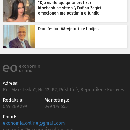
“Kjo është ajo që të pret kur
kthehesh në shtëpi”, Dafina Zeqiri
emocionon me postimin e fundit
Dani feston 68-vjetorin e lindjes
Adresa:
Rr. "Mark Isaku", Nr. 12, B2, Prishtinë, Republika e Kosovës
Redaksia:
Marketingu:
049 289 299
049 174 555
Email:
ekonomia.online@gmail.com
marketing@ekonomiaonline.com