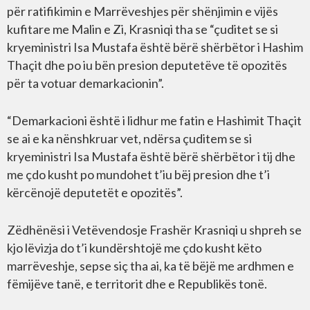
për ratifikimin e Marrëveshjes për shënjimin e vijës
kufitare me Malin e Zi, Krasniqi tha se “çuditet se si
kryeministri Isa Mustafa është bërë shërbëtor i Hashim
Thaçit dhe po iu bën presion deputetëve të opozitës
për ta votuar demarkacionin”.
“Demarkacioni është i lidhur me fatin e Hashimit Thaçit
se ai e ka nënshkruar vet, ndërsa çuditem se si
kryeministri Isa Mustafa është bërë shërbëtor i tij dhe
me çdo kusht po mundohet t’iu bëj presion dhe t’i
kërcënojë deputetët e opozitës”.
Zëdhënësi i Vetëvendosje Frashër Krasniqi u shpreh se
kjo lëvizja do t’i kundërshtojë me çdo kusht këto
marrëveshje, sepse siç tha ai, ka të bëjë me ardhmen e
fëmijëve tanë, e territorit dhe e Republikës tonë.