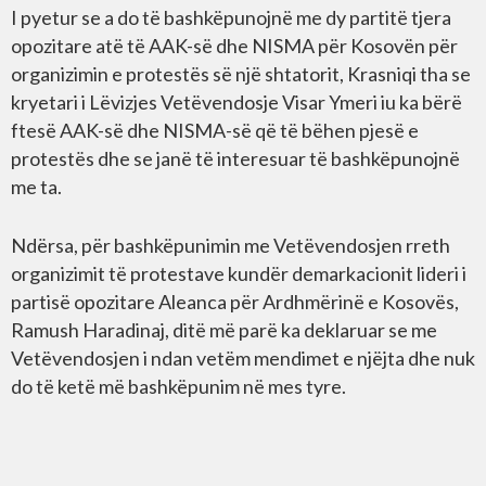
I pyetur se a do të bashkëpunojnë me dy partitë tjera
opozitare atë të AAK-së dhe NISMA për Kosovën për
organizimin e protestës së një shtatorit, Krasniqi tha se
kryetari i Lëvizjes Vetëvendosje Visar Ymeri iu ka bërë
ftesë AAK-së dhe NISMA-së që të bëhen pjesë e
protestës dhe se janë të interesuar të bashkëpunojnë
me ta.
Ndërsa, për bashkëpunimin me Vetëvendosjen rreth
organizimit të protestave kundër demarkacionit lideri i
partisë opozitare Aleanca për Ardhmërinë e Kosovës,
Ramush Haradinaj, ditë më parë ka deklaruar se me
Vetëvendosjen i ndan vetëm mendimet e njëjta dhe nuk
do të ketë më bashkëpunim në mes tyre.