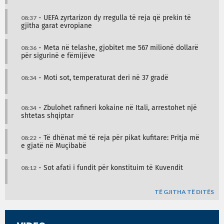
08:37
- UEFA zyrtarizon dy rregulla të reja që prekin të
gjitha garat evropiane
08:36
- Meta në telashe, gjobitet me 567 milionë dollarë
për sigurinë e fëmijëve
08:34
- Moti sot, temperaturat deri në 37 gradë
08:34
- Zbulohet rafineri kokaine në Itali, arrestohet një
shtetas shqiptar
08:22
- Të dhënat më të reja për pikat kufitare: Pritja më
e gjatë në Muçibabë
08:12
- Sot afati i fundit për konstituim të Kuvendit
TË GJITHA TË DITËS