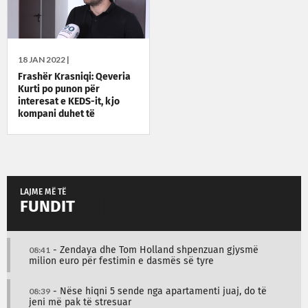
18 JAN 2022 |
Frashër Krasniqi: Qeveria
Kurti po punon për
interesat e KEDS-it, kjo
kompani duhet të
nacionalizohet
LAJME MË TË
FUNDIT
08:41
- Zendaya dhe Tom Holland shpenzuan gjysmë
milion euro për festimin e dasmës së tyre
08:39
- Nëse hiqni 5 sende nga apartamenti juaj, do të
jeni më pak të stresuar