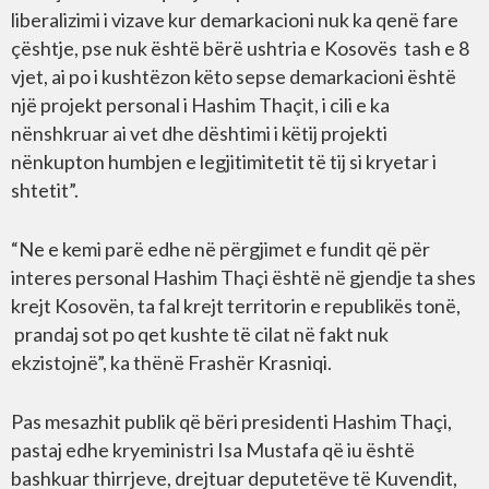
liberalizimi i vizave kur demarkacioni nuk ka qenë fare
çështje, pse nuk është bërë ushtria e Kosovës tash e 8
vjet, ai po i kushtëzon këto sepse demarkacioni është
një projekt personal i Hashim Thaçit, i cili e ka
nënshkruar ai vet dhe dështimi i këtij projekti
nënkupton humbjen e legjitimitetit të tij si kryetar i
shtetit”.
“Ne e kemi parë edhe në përgjimet e fundit që për
interes personal Hashim Thaçi është në gjendje ta shes
krejt Kosovën, ta fal krejt territorin e republikës tonë,
prandaj sot po qet kushte të cilat në fakt nuk
ekzistojnë”, ka thënë Frashër Krasniqi.
Pas mesazhit publik që bëri presidenti Hashim Thaçi,
pastaj edhe kryeministri Isa Mustafa që iu është
bashkuar thirrjeve, drejtuar deputetëve të Kuvendit,