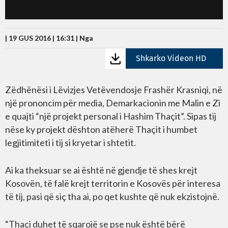
| 19 GUS 2016 | 16:31 |
Nga
Shkarko Videon HD
Zëdhënësi i Lëvizjes Vetëvendosje Frashër Krasniqi, në
një prononcim për media, Demarkacionin me Malin e Zi
e quajti “një projekt personal i Hashim Thaçit”. Sipas tij
nëse ky projekt dështon atëherë Thaçit i humbet
legjitimiteti i tij si kryetar i shtetit.
Ai ka theksuar se ai është në gjendje të shes krejt
Kosovën, të falë krejt territorin e Kosovës për interesa
të tij, pasi që siç tha ai, po qet kushte që nuk ekzistojnë.
“Thaçi duhet të sqarojë se pse nuk është bërë