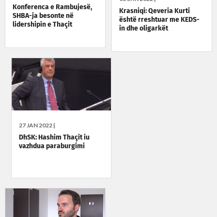
Konferenca e Rambujesë,
Krasniqi: Qeveria Kurti
SHBA-ja besonte në
është rreshtuar me KEDS-
lidershipin e Thaçit
in dhe oligarkët
27 JAN 2022 |
DhSK: Hashim Thaçit iu
vazhdua paraburgimi