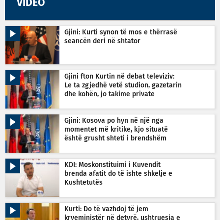
VIDEO
Gjini: Kurti synon të mos e thërrasë
seancën deri në shtator
Gjini fton Kurtin në debat televiziv:
Le ta zgjedhë vetë studion, gazetarin
dhe kohën, jo takime private
Gjini: Kosova po hyn në një nga
momentet më kritike, kjo situatë
është grusht shteti i brendshëm
KDI: Moskonstituimi i Kuvendit
brenda afatit do të ishte shkelje e
Kushtetutës
Kurti: Do të vazhdoj të jem
kryeministër në detyrë, ushtruesja e