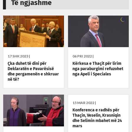
Të ngjashme
17 SHK 2023 |
06 PRI 2022 |
Çka duhet të dini për
Kërkesa e Thaçit për lirim
Deklaratën e Pavarësisë
nga paraburgimi refuzohet
dhe pergamenën e shkruar
nga Apeli i Speciales
në të?
15 MAR 2022 |
Konferenca e radhës për
Thaçin, Veselin, Krasniqin
dhe Selimin mbahet më 24
mars