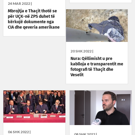
24 MAR 2022 |
Mbrojtja e Thaçit thotë se
për UÇK-në ZPS duhet të
kërkojë dokumente nga
CIA dhe qeveria amerikane
20 SHK 2022 |
Nura: Qëllimisht u pre
kablloja e transparentit me
fotografi të Thaçit dhe
Veselit
06 SHK 2022 |
08 SHK 2022 |