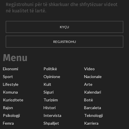
Regjistrohuni për të shkarkuar dhe shfrytëzuar videot
në kualitet të lartë.
KYÇU
REGJISTROHU
Menu
Ekonomi
Politikë
Video
Sport
Opinione
Nacionale
Lifestyle
Kult
Arte
Komuna
Siguri
Kalendari
Kuriozitete
Turizëm
Botë
Rajon
Histori
Barcaleta
Psikologji
Intervista
Teknologji
Femra
Shpalljet
Karriera