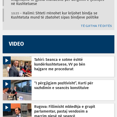
në Kushtetuese
10:35
- Halimi: Shteti rrënohet kur krijohet bindja se
Kushtetuta mund të zbatohet sipas bindjeve politike
TË GJITHA TË DITËS
VIDEO
Tahiri: Seanca e sotme është
kundërkushtetuese, VV po bën
hajgare me procedurat
“I përgjigjem pozitivisht”, Kurti për
vazhdimin e seancës konstituive
Rugova: Fillimisht mbledhja e grupit
parlamentar, pastaj vendosim a
marrim pjesë në seancë