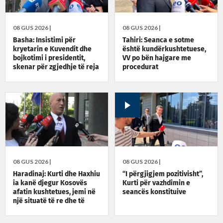
08 GUS 2026 |
08 GUS 2026 |
Basha: Insistimi për
Tahiri: Seanca e sotme
kryetarin e Kuvendit dhe
është kundërkushtetuese,
bojkotimi i presidentit,
VV po bën hajgare me
skenar për zgjedhje të reja
procedurat
08 GUS 2026 |
08 GUS 2026 |
Haradinaj: Kurti dhe Haxhiu
“I përgjigjem pozitivisht”,
ia kanë djegur Kosovës
Kurti për vazhdimin e
afatin kushtetues, jemi në
seancës konstituive
një situatë të re dhe të
rrezikshme