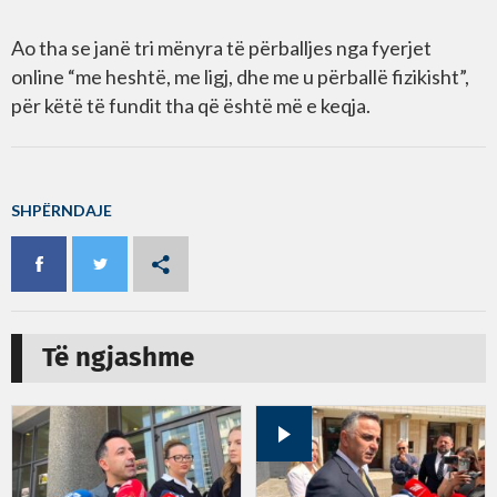
Ao tha se janë tri mënyra të përballjes nga fyerjet
online “me heshtë, me ligj, dhe me u përballë fizikisht”,
për këtë të fundit tha që është më e keqja.
SHPËRNDAJE
Të ngjashme