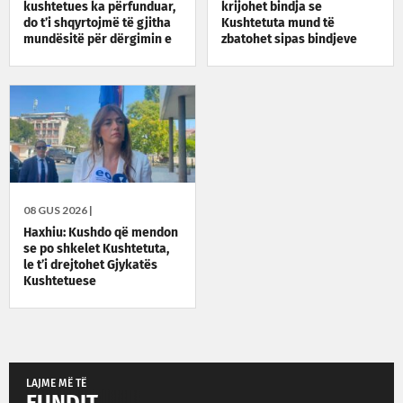
kushtetues ka përfunduar,
krijohet bindja se
do t’i shqyrtojmë të gjitha
Kushtetuta mund të
mundësitë për dërgimin e
zbatohet sipas bindjeve
çështjes në Kushtetuese
politike
08 GUS 2026 |
Haxhiu: Kushdo që mendon
se po shkelet Kushtetuta,
le t’i drejtohet Gjykatës
Kushtetuese
LAJME MË TË
FUNDIT