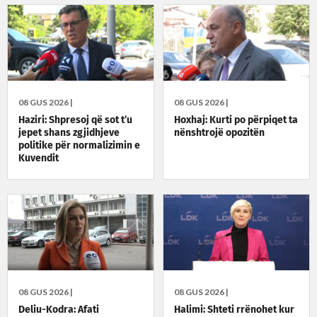
08 GUS 2026 |
08 GUS 2026 |
Haziri: Shpresoj që sot t’u
Hoxhaj: Kurti po përpiqet ta
jepet shans zgjidhjeve
nënshtrojë opozitën
politike për normalizimin e
Kuvendit
08 GUS 2026 |
08 GUS 2026 |
Deliu-Kodra: Afati
Halimi: Shteti rrënohet kur