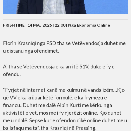
PRISHTINË | 14 MAJ 2026 | 22:00 |
Nga Ekonomia Online
Florin Krasniqi nga PSD tha se Vetëvendosja duhet me
u distanu nga ofendimet.
Ai tha se Vetëvendosja e ka arritë 51% duke e fy e
ofendu.
“Fyrjet në internet kanë me kulmu në vandalizëm…Kjo
që VV e ka krijuar këtë formulë, e ka frymëzu e
financu..Duhet me dalë Albin Kurti me kërku nga
aktivistët e vet, mos me i fy njerëzit online. Kjo duhet
me u ndalë. Sepse kur e ofendon dikë online duhet me u
ballafaqu me ta”, tha Krasniqi në Pressing.