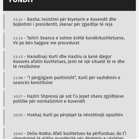
11:21
- Basha: Insistimi për kryetarin e Kuvendit dhe
bojkotimi i presidentit, skenar për zgjedhje të reja
11:16
- Tahiri: Seanca e sotme është kundërkushtetuese,
VV po bën hajgare me procedurat
11:13
- Haradinaj: Kurti dhe Haxhiu ia kanë djegur
Kosovës afatin kushtetues, jemi në një situatë të re dhe
të rrezikshme
11:08
- “I përgjigjem pozitivisht”, Kurti për vazhdimin e
seancës konstituive
10:57
- Haziri: Shpresoj që sot t’u jepet shans zgjidhjeve
politike për normalizimin e Kuvendit
10:53
- Hoxhaj: Kurti po përpiqet ta nënshtrojë opozitën
10:43
- Deliu-Kodra: Afati kushtetues ka përfunduar, do t’i
shqyrtojmë të gjitha mundësitë për dërgimin e çështjes