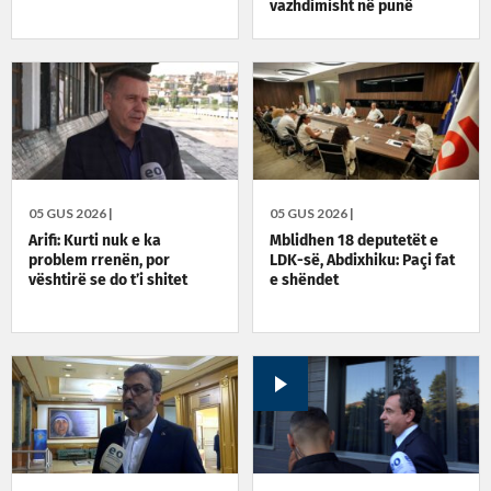
vazhdimisht në punë
05 GUS 2026 |
05 GUS 2026 |
Arifi: Kurti nuk e ka
Mblidhen 18 deputetët e
problem rrenën, por
LDK-së, Abdixhiku: Paçi fat
vështirë se do t’i shitet
e shëndet