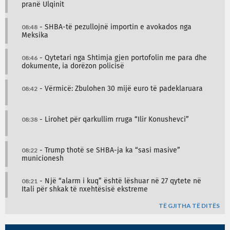
pranë Ulqinit
08:48
- SHBA-të pezullojnë importin e avokados nga
Meksika
08:46
- Qytetari nga Shtimja gjen portofolin me para dhe
dokumente, ia dorëzon policisë
08:42
- Vërmicë: Zbulohen 30 mijë euro të padeklaruara
08:38
- Lirohet për qarkullim rruga “Ilir Konushevci”
08:22
- Trump thotë se SHBA-ja ka “sasi masive”
municionesh
08:21
- Një “alarm i kuq” është lëshuar në 27 qytete në
Itali për shkak të nxehtësisë ekstreme
TË GJITHA TË DITËS