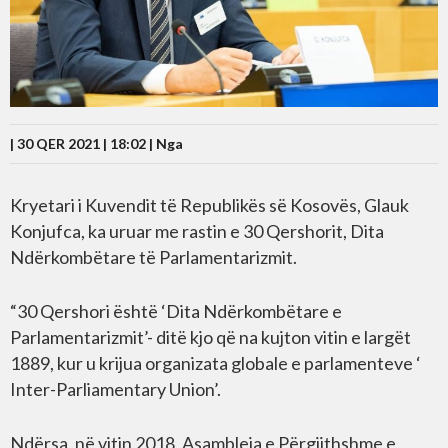
| 30 QER 2021 | 18:02 |
Nga
Kryetari i Kuvendit të Republikës së Kosovës, Glauk
Konjufca, ka uruar me rastin e 30 Qershorit, Dita
Ndërkombëtare të Parlamentarizmit.
“30 Qershori është ‘Dita Ndërkombëtare e
Parlamentarizmit’- ditë kjo që na kujton vitin e largët
1889, kur u krijua organizata globale e parlamenteve ‘​
Inter-Parliamentary Union’.
Ndërsa, në vitin 2018, Asambleja e Përgjithshme e