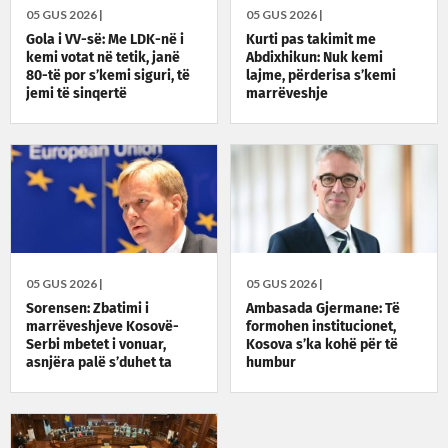
05 GUS 2026 |
05 GUS 2026 |
Gola i VV-së: Me LDK-në i
Kurti pas takimit me
kemi votat në tetik, janë
Abdixhikun: Nuk kemi
80-të por s’kemi siguri, të
lajme, përderisa s’kemi
jemi të sinqertë
marrëveshje
05 GUS 2026 |
05 GUS 2026 |
Sorensen: Zbatimi i
Ambasada Gjermane: Të
marrëveshjeve Kosovë-
formohen institucionet,
Serbi mbetet i vonuar,
Kosova s’ka kohë për të
asnjëra palë s’duhet ta
humbur
presë tjetrën