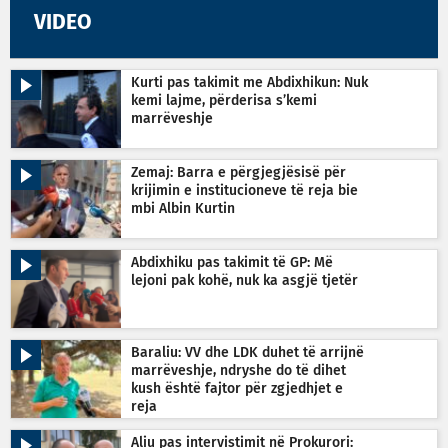
VIDEO
Kurti pas takimit me Abdixhikun: Nuk
kemi lajme, përderisa s’kemi
marrëveshje
Zemaj: Barra e përgjegjësisë për
krijimin e institucioneve të reja bie
mbi Albin Kurtin
Abdixhiku pas takimit të GP: Më
lejoni pak kohë, nuk ka asgjë tjetër
Baraliu: VV dhe LDK duhet të arrijnë
marrëveshje, ndryshe do të dihet
kush është fajtor për zgjedhjet e
reja
Aliu pas intervistimit në Prokurori: