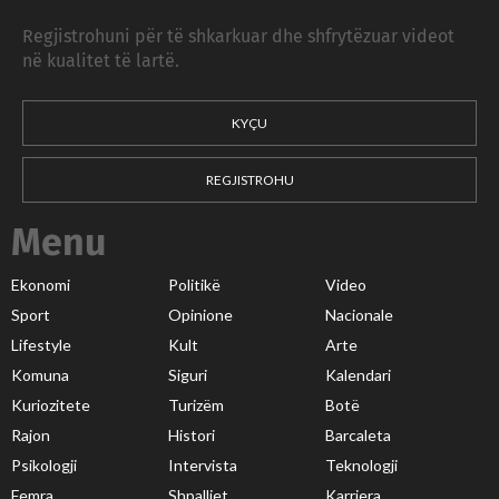
Regjistrohuni për të shkarkuar dhe shfrytëzuar videot
në kualitet të lartë.
KYÇU
REGJISTROHU
Menu
Ekonomi
Politikë
Video
Sport
Opinione
Nacionale
Lifestyle
Kult
Arte
Komuna
Siguri
Kalendari
Kuriozitete
Turizëm
Botë
Rajon
Histori
Barcaleta
Psikologji
Intervista
Teknologji
Femra
Shpalljet
Karriera