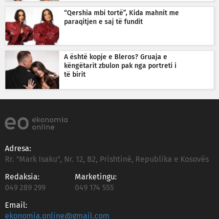
“Qershia mbi tortë”, Kida mahnit me
paraqitjen e saj të fundit
A është kopje e Bleros? Gruaja e
këngëtarit zbulon pak nga portreti i
të birit
Adresa:
Rr. "Mark Isaku", Nr. 12, B2, Prishtinë, Republika e Kosovës
Redaksia:
Marketingu:
049 289 299
049 174 555
Email:
ekonomia.online@gmail.com