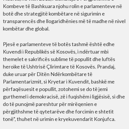
Kombeve të Bashkuara njohu rolin e parlamenteve në
botë dhe strategjitë kombëtare në sigurimin e
transparencës dhe llogaridhënies më të madhe në nivel
kombëtar dhe global.
Pjesë e parlamenteve të botës tashmë është edhe
Kuvendi i Republikës së Kosovës, i ndërtuar mbi
themelet e sakrificës sublime të popullit dhe luftës
heroike të Ushtrisë Çlirimtare të Kosovës. Prandaj,
duke uruar për Ditën Ndërkombëtare të
Parlamentarizmit, si Kryetar i Kuvendit, bashkë me
përfaqësuesit e popullit, zotohemi se do të jemi
gurthemel i demokracisë, zë i fuqishëm i ligjësisë, si dhe
do të punojmë pareshtur për mirëqenien e
përgjithshme të qytetarëve dhe forcimin e shtetit
tonë”, thuhet në urimin e kryekuvendarit Konjufca.