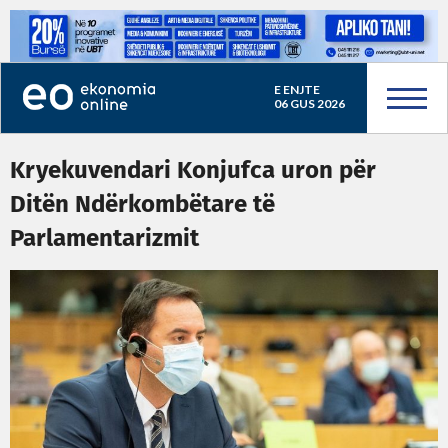
E ENJTE
06 GUS 2026
Kryekuvendari Konjufca uron për
Ditën Ndërkombëtare të
Parlamentarizmit