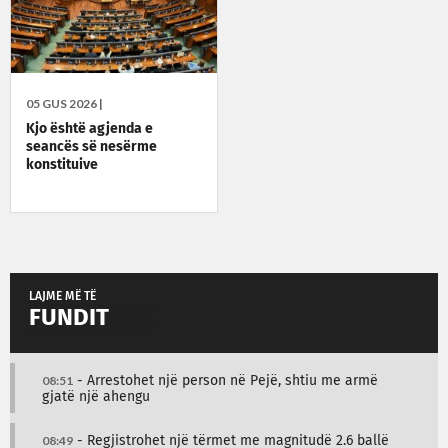
05 GUS 2026 |
Kjo është agjenda e
seancës së nesërme
konstituive
LAJME MË TË
FUNDIT
08:51
- Arrestohet një person në Pejë, shtiu me armë
gjatë një ahengu
08:49
- Regjistrohet një tërmet me magnitudë 2.6 ballë