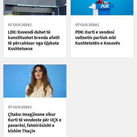
07 GUS 2026 |
07 GUS 2026 |
LDK: Kuvendi duhet të
PDK: Kurti e vendosi
konstituohet brenda afatit
vullnetin partiak mbi
të përcaktuar nga Gjykata
Kushtetutën e Kosovës
Kushtetuese
07 GUS 2026 |
Çitaku: Imagjinone sikur
Kurti të vendoste për UÇK e
pavarësi, fatmirësisht e
kishim Thaçin