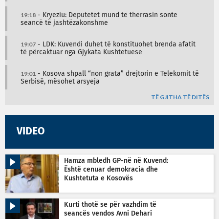
19:18
- Kryeziu: Deputetët mund të thërrasin sonte
seancë të jashtëzakonshme
19:07
- LDK: Kuvendi duhet të konstituohet brenda afatit
të përcaktuar nga Gjykata Kushtetuese
19:01
- Kosova shpall “non grata” drejtorin e Telekomit të
Serbisë, mësohet arsyeja
TË GJITHA TË DITËS
VIDEO
Hamza mbledh GP-në në Kuvend:
Është cenuar demokracia dhe
Kushtetuta e Kosovës
Kurti thotë se për vazhdim të
seancës vendos Avni Dehari