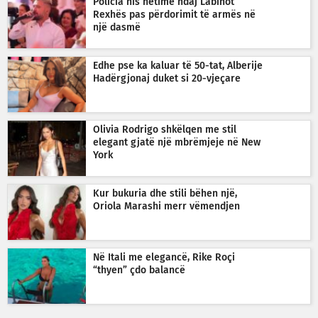
Policia nis hetime ndaj Labinot
Rexhës pas përdorimit të armës në
një dasmë
Edhe pse ka kaluar të 50-tat, Alberije
Hadërgjonaj duket si 20-vjeçare
Olivia Rodrigo shkëlqen me stil
elegant gjatë një mbrëmjeje në New
York
Kur bukuria dhe stili bëhen një,
Oriola Marashi merr vëmendjen
Në Itali me elegancë, Rike Roçi
“thyen” çdo balancë