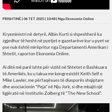
PRISHTINË | 06 TET 2025 | 10:48 |
Nga Ekonomia Online
Kryeministri në detyrë, Albin Kurti si shpeshherë ka
zgjedhur të hesht në pyetjet e gazetarëve kur u pyet se
pse nuk është mirëpritur nga Departamenti Amerikan i
Shtetit, raporton Ekonomia Online.
Ai ditë më parë ishte për vizitë në Shtetet e Bashkuara
të Amerikës, ku u takua me kongresistët Keith Self e
Mike Lawler, me përfaqësues të diasporës shqiptare
dhe asociacionin “Peja” në Nju Jork, si dhe mbajti një
ligjëratë në Institutin Zolberg të “The New School”.