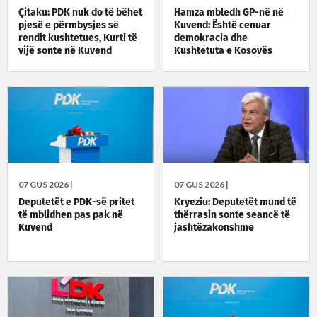
Çitaku: PDK nuk do të bëhet
Hamza mbledh GP-në në
pjesë e përmbysjes së
Kuvend: Është cenuar
rendit kushtetues, Kurti të
demokracia dhe
vijë sonte në Kuvend
Kushtetuta e Kosovës
07 GUS 2026 |
07 GUS 2026 |
Deputetët e PDK-së pritet
Kryeziu: Deputetët mund të
të mblidhen pas pak në
thërrasin sonte seancë të
Kuvend
jashtëzakonshme