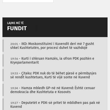
LAJME MË TË
FUNDIT
20:01
- IKD: Moskonstituimi i Kuvendit deri më 7 gusht
shkel Kushtetutën, por procesi duhet të vazhdojë
19:56
- Kurti i shkruan Hamzës, ia ofron PDK pozitën e
Kryeparlamentarit
19:53
- Çitaku: PDK nuk do të bëhet pjesë e përmbysjes
së rendit kushtetues, Kurti të vijë sonte në Kuvend
19:34
- Hamza mbledh GP-në në Kuvend: Është cenuar
demokracia dhe Kushtetuta e Kosovës
19:27
- Deputetët e PDK-së pritet të mblidhen pas pak në
Kuvend