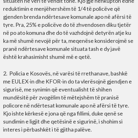
situatën në veri të vendit tonë. Kjo gjë nënkupton edhe
reduktimin e menjëhershëm të 1/4 të policëve që
gjenden brenda ndërtesave komunale apo në afërsi të
tyre. Pra, 25% e policëve do të zhvendosen diku tjetër
në po ato komuna dhe do të vazhdojnë detyrën atje ku
ka më shumë nevojë për ta, meqenëse konsiderojmë se
pranë ndërtesave komunale situata tash e dy javë
është krahasimisht shumë më e qetë.
2. Policia e Kosovës, në varësi të rrethanave, bashkë
me EULEX-in dhe KFOR-in do ta vlerësojnë gjendjen e
sigurisë, me synimin që eventualisht të shihen
mundësitë për zvogëlim të mëtejshëm të pranisë
policore në ndërtesat komunale apo në afërsi të tyre.
Kjo ishte kërkesë e jona që nga fillimi, duke qenë se
sundimin e ligjit dhe qetësinë e sigurinë, i shohim si
interes i përbashkët i të gjitha palëve.