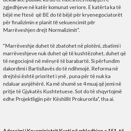
zgjedhjeve në katër komunat veriore. E katërta ka të
bëjë me ftesë që BE do të bëjë për kryenegociatorët
për finalizimin e planit tё sekuencimit pёr
Marrëveshjen drejt Normalizimit”.
“Marrëveshje duhet të zbatohet në plotëni, zbatimi i
marrëveshjeve nuk duhet që të kushtëzohet, duhet që
të negociojnë në mënyrë të barabartë. Si përfundim
dakordimi i Bartisllavës do të ndihmojë. Reforma në
drejtësi është prioritet i ynë , puna për të nuk ka
ndaluar asnjëhërë. Ka më shumë se 4 muaj që jemi në
pritje të Gjykatës Kushtetuese. Sot do të shqyrtojmë
edhe Projektligjin për Këshillit Prokurorila”, tha ai.