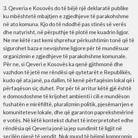
3. Qeveria e Kosovës do të bëjë një deklaratë publike
ku mbështetë mbajtjen e zgjedhjeve të parakohshme
në ato komuna. Kjo do të ndodhë pas stinës së verës
dhe natyrisht, në përputhje të plotë me kuadrin ligjor.
Ne me këtë rast kemi shprehur përkushtimin tonë që të
sigurohet baza e nevojshme ligjore për të mundësuar
organizimin e zgjedhjeve të parakohshme komunale.
Për ne, si Qeveri e Kosovës ka qenë gjithmonë dhe
vazhdon të jetë me rëndësi që qytetarët e Republikës,
kudo që ata janë, pa dallim, të kenë përfaqësim lokal që i
përfaqëson siç duhet. Por për të arritur këtë gjë është
e domosdoshme të krijohet ambienti i cili e mundëson
fushatën e mirëfilltë, pluralizmin politik, pjesëmarrjen e
komuniteteve lokale, dhe që garanton paprekshmërinë
e votës. Në këtë kontekst duhet të interpretohet edhe
rëndësia që Qeveria jonë ia jep sundimit të ligjit në
secilën pjesë të vendit. Nuk mund të bëjmë kompromis