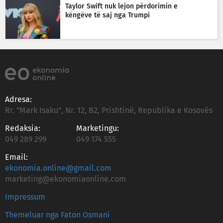
Taylor Swift nuk lejon përdorimin e
këngëve të saj nga Trumpi
Adresa:
Rr. "Mark Isaku", Nr. 12, B2, Prishtinë, Republika e Kosovës
Redaksia:
Marketingu:
049 289 299
049 174 555
Email:
ekonomia.online@gmail.com
marketing@ekonomiaonline.com
Impressum
Themeluar nga Faton Osmani