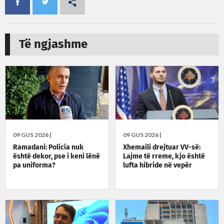
Të ngjashme
09 GUS 2026 |
09 GUS 2026 |
Ramadani: Policia nuk
Xhemaili drejtuar VV-së:
është dekor, pse i keni lënë
Lajme të rreme, kjo është
pa uniforma?
lufta hibride në vepër