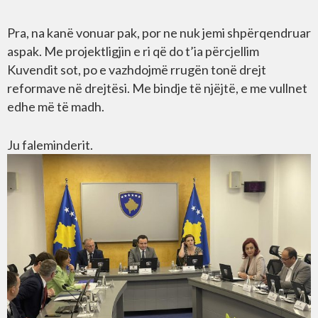
Pra, na kanë vonuar pak, por ne nuk jemi shpërqendruar
aspak. Me projektligjin e ri që do t’ia përcjellim
Kuvendit sot, po e vazhdojmë rrugën tonë drejt
reformave në drejtësi. Me bindje të njëjtë, e me vullnet
edhe më të madh.
Ju faleminderit.