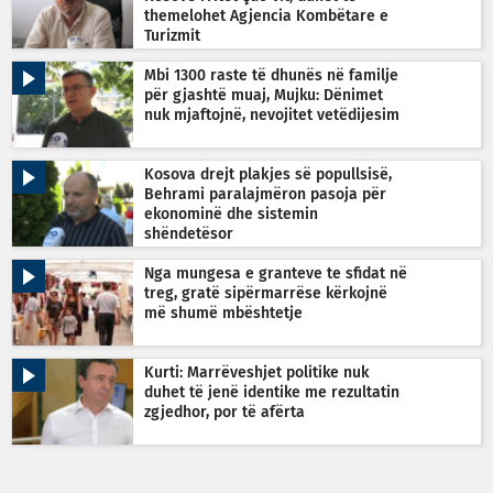
themelohet Agjencia Kombëtare e
Turizmit
Mbi 1300 raste të dhunës në familje
për gjashtë muaj, Mujku: Dënimet
nuk mjaftojnë, nevojitet vetëdijesim
Kosova drejt plakjes së popullsisë,
Behrami paralajmëron pasoja për
ekonominë dhe sistemin
shëndetësor
Nga mungesa e granteve te sfidat në
treg, gratë sipërmarrëse kërkojnë
më shumë mbështetje
Kurti: Marrëveshjet politike nuk
duhet të jenë identike me rezultatin
zgjedhor, por të afërta