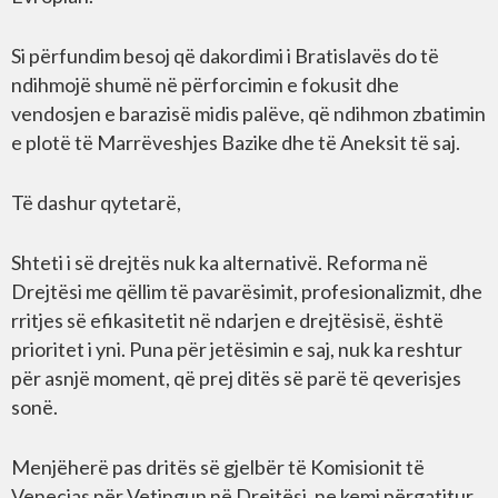
Si përfundim besoj që dakordimi i Bratislavës do të
ndihmojë shumë në përforcimin e fokusit dhe
vendosjen e barazisë midis palëve, që ndihmon zbatimin
e plotë të Marrëveshjes Bazike dhe të Aneksit të saj.
Të dashur qytetarë,
Shteti i së drejtës nuk ka alternativë. Reforma në
Drejtësi me qëllim të pavarësimit, profesionalizmit, dhe
rritjes së efikasitetit në ndarjen e drejtësisë, është
prioritet i yni. Puna për jetësimin e saj, nuk ka reshtur
për asnjë moment, që prej ditës së parë të qeverisjes
sonë.
Menjëherë pas dritës së gjelbër të Komisionit të
Venecias për Vetingun në Drejtësi, ne kemi përgatitur