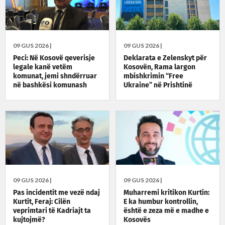
09 GUS 2026 |
09 GUS 2026 |
Peci: Në Kosovë qeverisje
Deklarata e Zelenskyt për
legale kanë vetëm
Kosovën, Rama largon
komunat, jemi shndërruar
mbishkrimin “Free
në bashkësi komunash
Ukraine” në Prishtinë
09 GUS 2026 |
09 GUS 2026 |
Pas incidentit me vezë ndaj
Muharremi kritikon Kurtin:
Kurtit, Feraj: Cilën
E ka humbur kontrollin,
veprimtari të Kadriajt ta
është e zeza më e madhe e
kujtojmë?
Kosovës