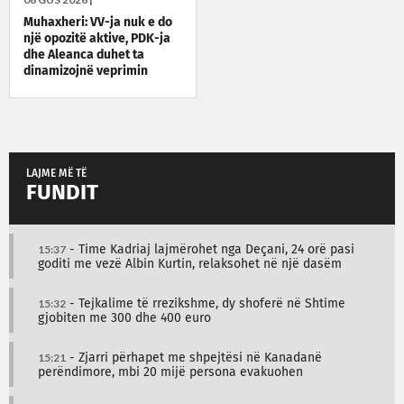
Muhaxheri: VV-ja nuk e do
një opozitë aktive, PDK-ja
dhe Aleanca duhet ta
dinamizojnë veprimin
politik
LAJME MË TË
FUNDIT
15:37
- Time Kadriaj lajmërohet nga Deçani, 24 orë pasi
goditi me vezë Albin Kurtin, relaksohet në një dasëm
15:32
- Tejkalime të rrezikshme, dy shoferë në Shtime
gjobiten me 300 dhe 400 euro
15:21
- Zjarri përhapet me shpejtësi në Kanadanë
perëndimore, mbi 20 mijë persona evakuohen