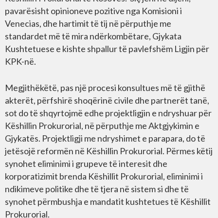
pavarësisht opinioneve pozitive nga Komisioni i
Venecias, dhe hartimit të tij në përputhje me
standardet më të mira ndërkombëtare, Gjykata
Kushtetuese e kishte shpallur të pavlefshëm Ligjin për
KPK-në.
Megjithëkëtë, pas një procesi konsultues më të gjithë
akterët, përfshirë shoqërinë civile dhe partnerët tanë,
sot do të shqyrtojmë edhe projektligjin e ndryshuar për
Këshillin Prokurorial, në përputhje me Aktgjykimin e
Gjykatës. Projektligji me ndryshimet e parapara, do të
jetësojë reformën në Këshillin Prokurorial. Përmes këtij
synohet eliminimi i grupeve të interesit dhe
korporatizimit brenda Këshillit Prokurorial, eliminimi i
ndikimeve politike dhe të tjera në sistem si dhe të
synohet përmbushja e mandatit kushtetues të Këshillit
Prokurorial.