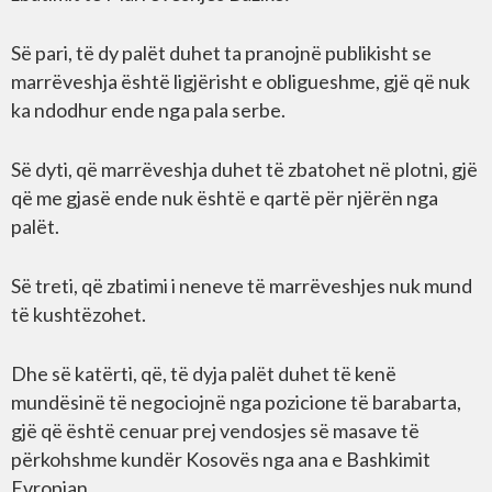
Së pari, të dy palët duhet ta pranojnë publikisht se
marrëveshja është ligjërisht e obligueshme, gjë që nuk
ka ndodhur ende nga pala serbe.
Së dyti, që marrëveshja duhet të zbatohet në plotni, gjë
që me gjasë ende nuk është e qartë për njërën nga
palët.
Së treti, që zbatimi i neneve të marrëveshjes nuk mund
të kushtëzohet.
Dhe së katërti, që, të dyja palët duhet të kenë
mundësinë të negociojnë nga pozicione të barabarta,
gjë që është cenuar prej vendosjes së masave të
përkohshme kundër Kosovës nga ana e Bashkimit
Evropian.