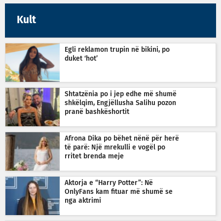
Kult
Egli reklamon trupin në bikini, po
duket ‘hot’
Shtatzënia po i jep edhe më shumë
shkëlqim, Engjëllusha Salihu pozon
pranë bashkëshortit
Afrona Dika po bëhet nënë për herë
të parë: Një mrekulli e vogël po
rritet brenda meje
Aktorja e “Harry Potter”: Në
OnlyFans kam fituar më shumë se
nga aktrimi