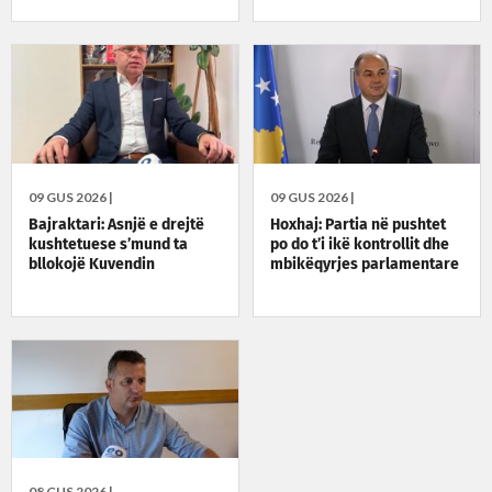
09 GUS 2026 |
09 GUS 2026 |
Bajraktari: Asnjë e drejtë
Hoxhaj: Partia në pushtet
kushtetuese s’mund ta
po do t’i ikë kontrollit dhe
bllokojë Kuvendin
mbikëqyrjes parlamentare
08 GUS 2026 |