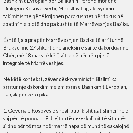
Bashkimit Evropian për Ballkanin Perëndimor dhe
Dialogun Kosovë-Serbi, Mirosllav Lajçak. Synimi i
takimit ishte që të krijohen parakushtet për fokus në
zbatimin e plotë dhe pa kushte të Marrëveshjes Bazike.
Është fjala pra për Marrëveshjen Bazike të arritur në
Bruksel më 27 shkurt dhe aneksin e saj të dakorduar në
Ohër, më 18 mars të këtij viti e që përbën pjesë
integrale të Marrëveshjes.
Në këtë kontekst, zëvendëskryeministri Bislimi ka
arritur një dakordim me emisarin e Bashkimit Evropian,
Lajçak për këto pika:
1. Qeveria e Kosovës e shpall publikisht gatishmërinë e
saj për të punuar në drejtim të de-eskalimit të situatës,
si dhe për të mos ndërmarrë hapa që mund të eskalojnë