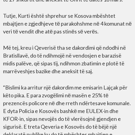
Tutje, Kurti është shprehur se Kosova mbështet
mbajtjen e zgjedhjeve tё parakohshme nё 4 komunat nё
veri tё vendit dhe atё pas stinёs sё verёs.
Më tej, kreu i Qeverisë tha se dakordimi që ndodhi në
Bratisllavë, do të ndihmojë në vendosjen e barazisë
midis palëve, që sipas tij, ndihmon zbatimin e plotë të
marrëveshjes bazike dhe aneksit të saj.
“Bislimi ka arritur një dakordim me emisarin Lajçak për
këto pika. E para zvogëlimi nё masën e 25% tё
prezencës policore nё dhe rreth ndërtesave komunale.
E dyta Policia e Kosovës bashkё me EULEX-in dhe
KFOR-in, sipas nevojës do të vlerësojnë gjendjen e
sigurisë. E treta Qeveria e Kosovës do të bëjë një
deklaratë publike ku do të mbështes mbajtjen e