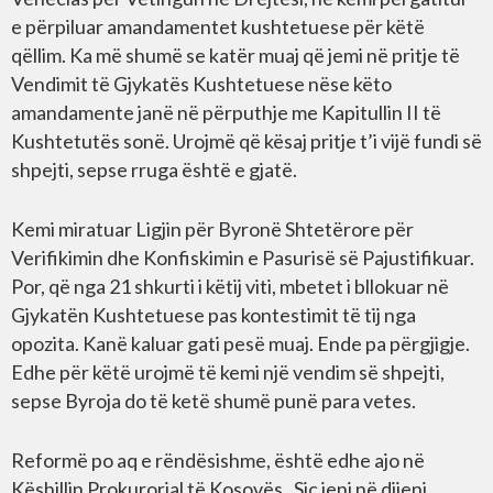
e përpiluar amandamentet kushtetuese për këtë
qëllim. Ka më shumë se katër muaj që jemi në pritje të
Vendimit të Gjykatës Kushtetuese nëse këto
amandamente janë në përputhje me Kapitullin II të
Kushtetutës sonë. Urojmë që kësaj pritje t’i vijë fundi së
shpejti, sepse rruga është e gjatë.
Kemi miratuar Ligjin për Byronë Shtetërore për
Verifikimin dhe Konfiskimin e Pasurisë së Pajustifikuar.
Por, që nga 21 shkurti i këtij viti, mbetet i bllokuar në
Gjykatën Kushtetuese pas kontestimit të tij nga
opozita. Kanë kaluar gati pesë muaj. Ende pa përgjigje.
Edhe për këtë urojmë të kemi një vendim së shpejti,
sepse Byroja do të ketë shumë punë para vetes.
Reformë po aq e rëndësishme, është edhe ajo në
Këshillin Prokurorial të Kosovës. Siç jeni në dijeni,