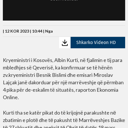
| 12 KOR 2023 | 10:44 |
Nga
Shkarko Videon HD
Kryeministri i Kosovës, Albin Kurti, në fjalimin e tij para
mbledhjes së Qeverisë, ka konfirmuar se të hënën
zv.kryeministri Besnik Bislimi dhe emisari Miroslav
Lajçak janë dakorduar për një marrëveshje që përmban
4 pika për de-eskalim të situatës, raporton Ekonomia
Online.
Kurti tha se katër pikat do të krijojnë parakushte nё
zbatimin e plotё dhe tё pakusht tё Marrёveshjes Bazike
tё 27 shkurtit dhe aneksit tё Ohrit tё datёs 18 mars.