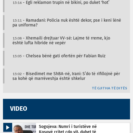
15:16
- Egli reklamon trupin në bikini, po duket ‘hot’
15:11
- Ramadani: Policia nuk është dekor, pse i keni lënë
pa uniforma?
15:08
- Xhemaili drejtuar VV-së: Lajme të rreme, kjo
është lufta hibride në vepër
15:05
- Chelsea bënë gati ofertën për Fabian Ruiz
15:02
- Bisedimet me ShBA-në, Irani: S’do të rifillojnë për
sa kohë që marrëveshja është shkelur
TË GJITHA TË DITËS
VIDEO
Sogojeva: Numri i turistëve në
Kosovë rritet çdo vit, duhet të