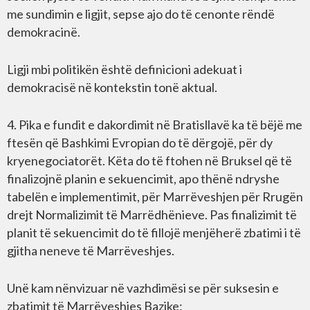
me sundimin e ligjit, sepse ajo do të cenonte rëndë
demokracinë.
Ligji mbi politikën është definicioni adekuat i
demokracisë në kontekstin tonë aktual.
4. Pika e fundit e dakordimit në Bratisllavë ka të bëjë me
ftesën që Bashkimi Evropian do të dërgojë, për dy
kryenegociatorët. Këta do të ftohen në Bruksel që të
finalizojnë planin e sekuencimit, apo thënë ndryshe
tabelën e implementimit, për Marrëveshjen për Rrugën
drejt Normalizimit të Marrëdhënieve. Pas finalizimit të
planit të sekuencimit do të fillojë menjëherë zbatimi i të
gjitha neneve të Marrëveshjes.
Unë kam nënvizuar në vazhdimësi se për suksesin e
zbatimit të Marrëveshjes Bazike: