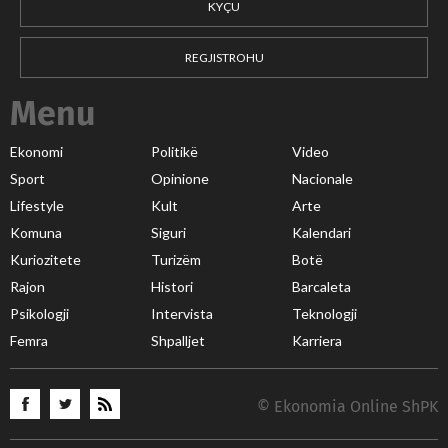
KYÇU
REGJISTROHU
Menu
Ekonomi
Politikë
Video
Sport
Opinione
Nacionale
Lifestyle
Kult
Arte
Komuna
Siguri
Kalendari
Kuriozitete
Turizëm
Botë
Rajon
Histori
Barcaleta
Psikologji
Intervista
Teknologji
Femra
Shpalljet
Karriera
© Ekonomia Online ShPK