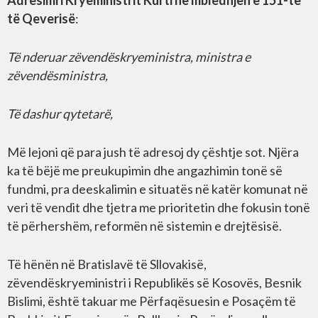
Adresimi i Kryeministrit Kurti në mbledhjen e 151-të
të Qeverisë
:
Të nderuar zëvendëskryeministra, ministra e
zëvendësministra,
Të dashur qytetarë,
Më lejoni që para jush të adresoj dy çështje sot. Njëra
ka të bëjë me preukupimin dhe angazhimin tonë së
fundmi, pra deeskalimin e situatës në katër komunat në
veri të vendit dhe tjetra me prioritetin dhe fokusin tonë
të përhershëm, reformën në sistemin e drejtësisë.
Të hënën në Bratislavë të Sllovakisë,
zëvendëskryeministri i Republikës së Kosovës, Besnik
Bislimi, është takuar me Përfaqësuesin e Posaçëm të